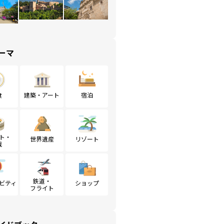
ーマ
食
建築・アート
宿泊
ト・
世界遺産
リゾート
戦
鉄道・
ビティ
ショップ
フライト