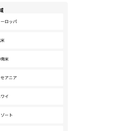
域
ヨーロッパ
北米
中南米
オセアニア
ハワイ
リゾート