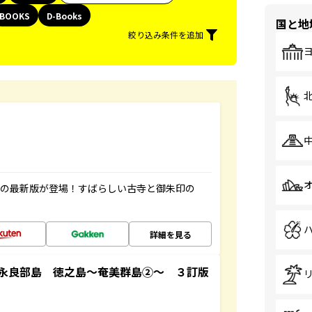
BOOKS
D-Books
国と地
絞り込み条件を追加
寺の最新版が登場！すばらしい古寺と御朱印の
詳細を見る
永良部島 徳之島～奄美群島②～ ３訂版