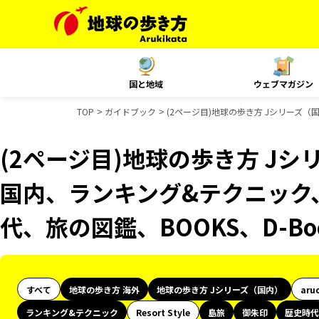
国と地域
ウェブマガジン
TOP
ガイドブック
(2ページ目)地球の歩き方 Jシリーズ（
(2ページ目)地球の歩き方 Jシリ
国内、ランキング&テクニック
代、旅の図鑑、BOOKS、D-B
すべて
地球の歩き方 海外
地球の歩き方 Jシリーズ（国内）
aru
ランキング&テクニック
Resort Style
島旅
御朱印
歴史時代