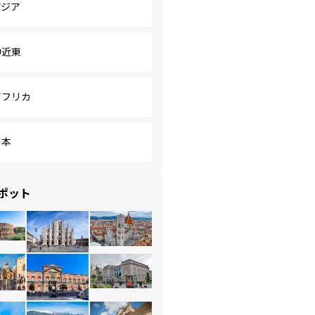
アジア
中近東
アフリカ
日本
ポット