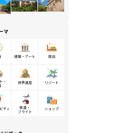
ーマ
食
建築・アート
宿泊
ト・
世界遺産
リゾート
戦
鉄道・
ビティ
ショップ
フライト