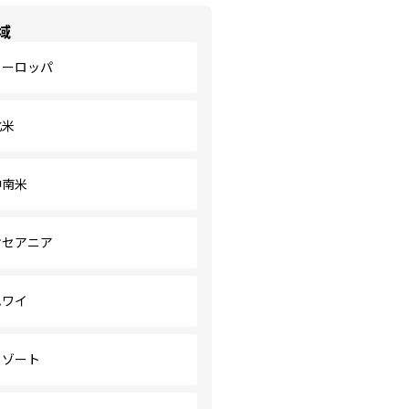
域
ヨーロッパ
北米
中南米
オセアニア
ハワイ
リゾート