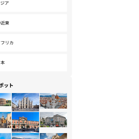
アジア
中近東
アフリカ
日本
ポット