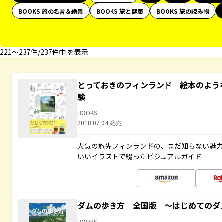
BOOKS 旅の名言＆絶景
BOOKS 旅と健康
BOOKS 旅の読み物
221〜237件/237件中 を表示
とっておきのフィンランド 絵本のよう
験
BOOKS
2018.07.04 発売
人気の旅先フィンランドの、まだ知らない魅
いいイラストで綴ったビジュアルガイド
ダムの歩き方 全国版 ～はじめてのダ
BOOKS