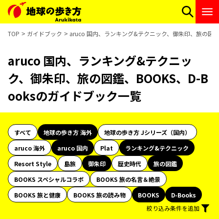
TOP
ガイドブック
aruco 国内、ランキング&テクニック、御朱印、旅の図鑑、
aruco 国内、ランキング&テクニッ
ク、御朱印、旅の図鑑、BOOKS、D-B
ooksのガイドブック一覧
すべて
地球の歩き方 海外
地球の歩き方 Jシリーズ（国内）
aruco 海外
aruco 国内
Plat
ランキング&テクニック
Resort Style
島旅
御朱印
歴史時代
旅の図鑑
BOOKS スペシャルコラボ
BOOKS 旅の名言＆絶景
BOOKS 旅と健康
BOOKS 旅の読み物
BOOKS
D-Books
絞り込み条件を追加