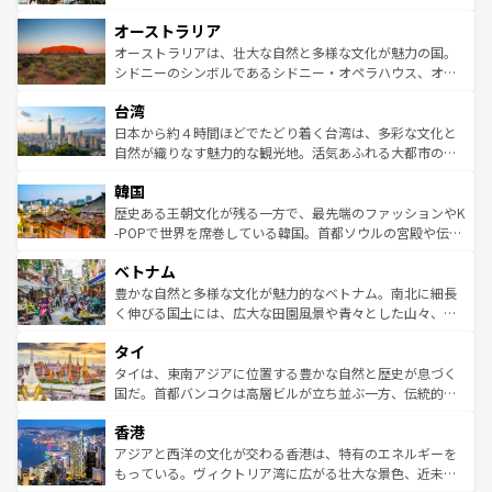
ストーン国立公園といった絶景が堪能できる。さらに、南
秘を感じたいなら、火山が生み出した壮大な景観を誇るハ
オーストラリア
部のニューオーリンズでは、音楽と美食が融合した独特の
ワイ島は見逃せない。また、定番の観光地といえばオアフ
文化が魅力。旅行者はアメリカの各地域で異なる魅力を楽
島だが、静かな自然を求めるならマウイ島やカウアイ島が
オーストラリアは、壮大な自然と多様な文化が魅力の国。
しみながら、その多様性と豊かな歴史を感じることができ
おすすめ。エメラルドグリーンに輝く海をはじめ、豊かな
シドニーのシンボルであるシドニー・オペラハウス、オー
るだろう。車でのロードトリップや列車の旅も、アメリカ
文化や歴史が息づいている。「アロハスピリット」と呼ば
ストラリア東海岸北部に広がる大サンゴ礁地帯グレートバ
ならではの贅沢な旅のスタイルだ。 なお、新着のアメリカ
台湾
れるおもてなしの心で訪れる人々を迎えてくれるハワイの
リアリーフや大陸中央部にそびえるウルル（エアーズロッ
情報は
コンテンツ一覧
を参照してほしい。
人々、おいしいローカルフードやハワイアンミュージッ
ク）、タスマニアの美しい原生林やケアンズの熱帯雨林な
日本から約４時間ほどでたどり着く台湾は、多彩な文化と
ク、伝統的なフラダンスなど、すべてがハワイの魅力を彩
ど、見どころがたくさん。また、カフェやワイン、オージ
自然が織りなす魅力的な観光地。活気あふれる大都市の台
っている。訪れるたびに新しい発見と感動が待っているハ
ービーフなどの食文化も豊かで、美味しいものであふれて
北やノスタルジックな町並みが人気な九份（ジォウフェ
ワイを、存分に味わってほしい。 なお、新着のハワイ情報
韓国
いる。アクティビティも充実しており、サーフィンやダイ
ン）、静ひつな山岳地帯である台湾東部など、都市の喧騒
は
コンテンツ一覧
を参照してほしい。
ビング、ハイキングなど、アウトドア好きにはたまらな
と山間の静けさが共存しており、訪れる人に新しい発見と
歴史ある王朝文化が残る一方で、最先端のファッションやK
い。オーストラリアの多彩な魅力を存分に味わいつくそ
驚きをもたらしてくれる。また、奥深い台湾の食文化も魅
-POPで世界を席巻している韓国。首都ソウルの宮殿や伝統
う。 なお、新着のオーストラリア情報は
コンテンツ一覧
を
力で、夜市などの屋台グルメから高級料理、ヘルシーで美
家屋が並ぶエリアでは韓国の歴史と文化に浸ることがで
参照してほしい。
ベトナム
容にもいいと評判のスイーツなど、バラエティ豊かな料理
き、地方に足を延ばせば四季折々の自然美を楽しむことが
が味わえる。 なお、新着の台湾情報は
コンテンツ一覧
を参
できる。そして、キムチや焼肉、絶品のストリートフード
豊かな自然と多様な文化が魅力的なベトナム。南北に細長
照してほしい。
まで、さまざまな韓国料理が待っている。夜には、韓国な
く伸びる国土には、広大な田園風景や青々とした山々、世
らではのナイトライフも堪能できる。あたたかいホスピタ
界遺産に登録された壮大な自然景観が点在し、都市部では
タイ
リティに包まれながら、韓国の多彩な魅力を心ゆくまで味
急速な発展と共に伝統が息づく。ハノイの古い町並みやホ
わってみてほしい。 なお、新着の韓国情報は
コンテンツ一
ーチミン市のフランス統治時代の建物も、独特の雰囲気を
タイは、東南アジアに位置する豊かな自然と歴史が息づく
覧
を参照してほしい。
醸し出している。また、バラエティの豊かさとおいしさで
国だ。首都バンコクは高層ビルが立ち並ぶ一方、伝統的な
世界中の食通を魅了してやまないベトナム料理も魅力のひ
寺院や市場がいたるところに点在し、古きよき文化と現代
香港
とつ。フォーやバインミー、ベトナムコーヒーなどは、ぜ
の活気が交差している。北部ではチェンマイなどの山岳地
ひ現地で味わいたい。どの地域を訪れてもあたたかい人々
帯で自然と触れ合い、南部ではプーケットやクラビの美し
アジアと西洋の文化が交わる香港は、特有のエネルギーを
が旅行者を迎えてくれるので、きっと忘れられない旅にな
いビーチでリゾート気分を楽しむことができる。タイ料理
もっている。ヴィクトリア湾に広がる壮大な景色、近未来
るはずだ。 なお、新着のベトナム情報は
コンテンツ一覧
を
は世界的に有名で、屋台から高級レストランまで味覚を刺