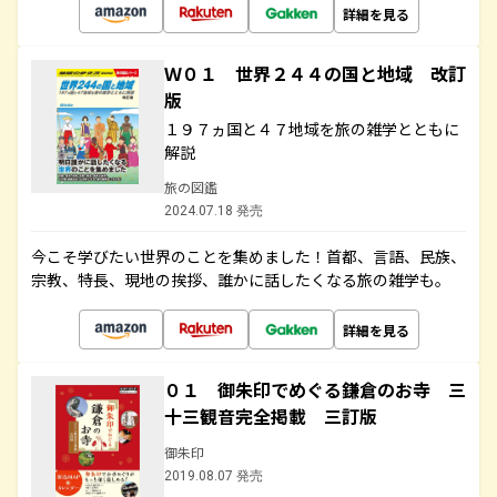
詳細を見る
Ｗ０１ 世界２４４の国と地域 改訂
版
１９７ヵ国と４７地域を旅の雑学とともに
解説
旅の図鑑
2024.07.18 発売
今こそ学びたい世界のことを集めました！首都、言語、民族、
宗教、特長、現地の挨拶、誰かに話したくなる旅の雑学も。
詳細を見る
０１ 御朱印でめぐる鎌倉のお寺 三
十三観音完全掲載 三訂版
御朱印
2019.08.07 発売