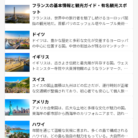
フランスの基本情報と観光ガイド・有名観光スポ
ませてくれるイタリアで、忘れられない旅をしてみよう！
文化が根付くこの国では、情熱的なフラメンコ、熱気あふ
なお、新着のイタリア情報は
コンテンツ一覧
を参照してほ
れる闘牛、そして美味しいタパスが生活の一部となってい
ット
しい。
る。首都マドリードの洗練された雰囲気や、バルセロナの
フランスは、世界中の旅行者を魅了し続けるヨーロッパ屈
アートに溢れた街角から、地方では古代ローマ遺跡や中世
指の観光地だ。首都パリのエッフェル塔やルーブル美術館
の城塞都市、穏やかなビーチリゾートまで多彩な表情を見
といった象徴的なスポットから、田舎町の古風な美しさま
せる。地方によって風土や気候が異なるスペインはその個
ドイツ
で、幅広い魅力が詰まっている。華麗な宮殿、歴史的な大
性で訪れる人を魅了する。 なお、新着のスペイン情報は
コ
聖堂、美しいビーチ、そして豊かな自然が、訪れる者を心
ドイツは、豊かな歴史と多彩な文化が交差するヨーロッパ
ンテンツ一覧
を参照してほしい。
から魅了する。また、フランスは美食の国としても知ら
の中心に位置する国。中世の街並みが残るロマンチック街
れ、フランス料理はユネスコ無形文化遺産にも登録されて
道から、未来を先取りするようなモダンな都市まで多様な
イギリス
いる。シャンパンの発祥地であるランス、プロヴァンスの
顔を持つこの国は、どこを歩いても飽きることがない。ベ
香り高いラベンダー畑など、多彩な楽しみ方が可能だ。さ
ルリンの文化的活気、バイエルン州のアルプスの絶景、そ
イギリスは、古きよき伝統と最先端が共存する国。ウェス
らに、パリ以外の地域にも魅力が溢れており、どの街角に
してライン川沿いのワイン畑といった風景は必見。ビール
トミンスター寺院や大英博物館のようなランドマーク、歴
も豊かな歴史と文化が息づいている。パリ以外の個性あふ
とソーセージを味わいながら地元の人と過ごす楽しい時間
史ある大学都市、美しい丘陵地帯や牧歌的な風景など、エ
れる地方に足を運ぶとそれぞれで全く異なる文化を体験で
スイス
は、お酒好きな人にはぜひ体験してほしい。 なお、新着の
リアごとに異なる魅力がある。また、優雅なアフタヌーン
きるだろう。 なお、新着のフランス情報は
コンテンツ一覧
ドイツ情報は
コンテンツ一覧
を参照してほしい。
ティー、ビール好きにはたまらない英国パブ、サッカー観
スイスの国土面積は九州ほどの広さだが、運行時刻が正確
を参照してほしい。
戦など、本場だからこそできる体験も豊富。イギリスを旅
な交通網が整備されており、初心者でも安心して個人旅行
して楽しみつくそう。 なお、新着のイギリス情報は
コンテ
を楽しめる。日本同様に時刻表どおりの旅が可能だ。中世
アメリカ
ンツ一覧
を参照してほしい。
の建物がそのまま残る町や、スイスならではのユニークな
博物館もあり、アルプス観光だけでなく町歩きも満喫する
アメリカ合衆国は、広大な土地と多様な文化が魅力の国。
ことができる。国民の所得が高いため物価も高いが、旅行
東海岸の都市部から西海岸のカリフォルニアまで、訪れる
者向けの交通パス提供のサービスもあり、うまく活用すれ
場所ごとに異なる風景と体験が待っている。ニューヨーク
ハワイ
ば市内交通費無料で観光を楽しむこともできる。 なお、新
のような巨大都市は、観光、ショッピング、エンターテイ
着のスイス情報は
コンテンツ一覧
を参照してほしい。
ンメントが詰まった刺激的なスポットだ。一方、アメリカ
年間を通じて温暖な気候に恵まれ、多くの島で構成される
西部には大自然が広がり、グランドキャニオンやイエロー
ハワイは、どの島も独自の魅力をもっている。大自然の神