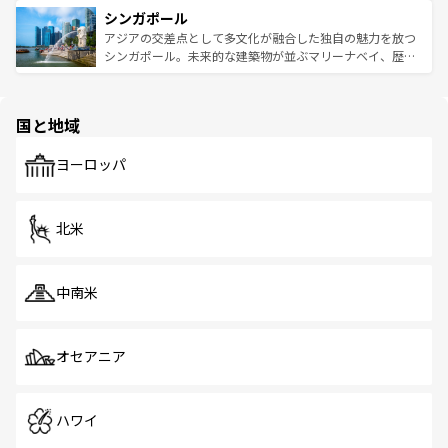
的なアートスポット、そして歴史と現代が融合した町並
参照してほしい。
シンガポール
激する。気候は一年中温暖で、どの季節にも異なる楽しみ
み、どこを訪れても感動するはず。観光スポットが密集し
が待っている。親しみやすいタイの人々、仏教を中心とし
ており、効率よく見どころを回れるのも魅力。息をのむよ
アジアの交差点として多文化が融合した独自の魅力を放つ
た文化、そして多様な観光資源が、訪れる旅人を魅了し続
うな絶景から文化的な体験まで、香港を存分に楽しみ尽く
シンガポール。未来的な建築物が並ぶマリーナベイ、歴史
ける。 なお、新着のタイ情報は
コンテンツ一覧
を参照して
そう。 なお、新着の香港情報は
コンテンツ一覧
を参照して
と伝統を感じられるエスニックタウン、多数の緑豊かな公
ほしい。
ほしい。
園や自然保護区など、自然が調和した近代的な景観と文化
の多様性あふれるカラフルな町は、どこを歩いても新しい
国と地域
発見がある。さらに、治安のよさや充実した公共交通機関
も、旅行者にとっては魅力的なポイント。グルメも豊富
で、ホーカーズは地元の風情を楽しめる外せないスポット
ヨーロッパ
だ。訪れる人を飽きさせないシンガポールで、多様な魅力
を体感しよう。 なお、新着のシンガポール情報は
コンテン
ツ一覧
を参照してほしい。
北米
中南米
オセアニア
ハワイ