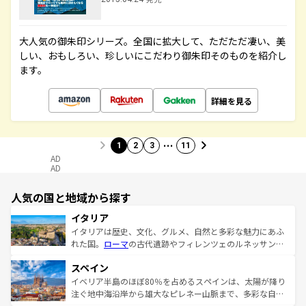
大人気の御朱印シリーズ。全国に拡大して、ただただ凄い、美
しい、おもしろい、珍しいにこだわり御朱印そのものを紹介し
ます。
詳細を見る
…
1
2
3
11
AD
AD
人気の国と地域から探す
イタリア
イタリアは歴史、文化、グルメ、自然と多彩な魅力にあふ
れた国。
ローマ
の古代遺跡やフィレンツェのルネッサンス
美術、ヴェネツィアの運河など、歴史あるスポットはもち
スペイン
ろん、トスカーナの美しい田園風景やアマルフィ海岸の絶
景など、自然景観も見逃せない。観光の合間には、本場の
イベリア半島のほぼ80％を占めるスペインは、太陽が降り
ピザやパスタなど、絶品のイタリア料理を堪能することも
注ぐ地中海沿岸から雄大なピレネー山脈まで、多彩な自然
できる。朝目覚めてから夜眠るまで、すべての瞬間を楽し
と文化が詰まったヨーロッパ屈指の旅行先だ。多様な地域