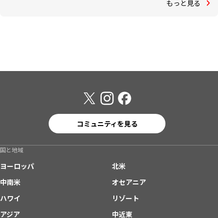
もっと見る
コミュニティを見る
国と地域
ヨーロッパ
北米
中南米
オセアニア
ハワイ
リゾート
アジア
中近東