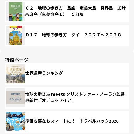
０２ 地球の歩き方 島旅 奄美大島 喜界島 加計
呂麻島（奄美群島１） ５訂版
Ｄ１７ 地球の歩き方 タイ ２０２７～２０２８
特設ページ
世界遺産ランキング
地球の歩き方 meets クリストファー・ノーラン監督
最新作『オデュッセイア』
準備も滞在もスマートに！ トラベルハック2026