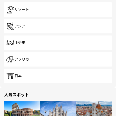
リゾート
アジア
中近東
アフリカ
日本
人気スポット