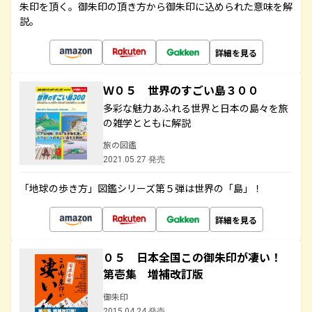
朱印を頂く。御朱印の頂き方から御朱印に込められた意味を解
説。
詳細を見る
Ｗ０５ 世界のすごい島３００
多彩な魅力あふれる世界と日本の島々を旅
の雑学とともに解説
旅の図鑑
2021.05.27 発売
「地球の歩き方」図鑑シリーズ第５弾は世界の「島」！
詳細を見る
０５ 日本全国この御朱印が凄い！
第壱集 増補改訂版
御朱印
2015.04.24 発売