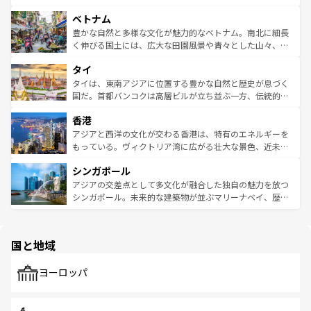
う。 なお、新着のオーストラリア情報は
コンテンツ一覧
を
力で、夜市などの屋台グルメから高級料理、ヘルシーで美
家屋が並ぶエリアでは韓国の歴史と文化に浸ることがで
参照してほしい。
ベトナム
容にもいいと評判のスイーツなど、バラエティ豊かな料理
き、地方に足を延ばせば四季折々の自然美を楽しむことが
が味わえる。 なお、新着の台湾情報は
コンテンツ一覧
を参
できる。そして、キムチや焼肉、絶品のストリートフード
豊かな自然と多様な文化が魅力的なベトナム。南北に細長
照してほしい。
まで、さまざまな韓国料理が待っている。夜には、韓国な
く伸びる国土には、広大な田園風景や青々とした山々、世
らではのナイトライフも堪能できる。あたたかいホスピタ
界遺産に登録された壮大な自然景観が点在し、都市部では
タイ
リティに包まれながら、韓国の多彩な魅力を心ゆくまで味
急速な発展と共に伝統が息づく。ハノイの古い町並みやホ
わってみてほしい。 なお、新着の韓国情報は
コンテンツ一
ーチミン市のフランス統治時代の建物も、独特の雰囲気を
タイは、東南アジアに位置する豊かな自然と歴史が息づく
覧
を参照してほしい。
醸し出している。また、バラエティの豊かさとおいしさで
国だ。首都バンコクは高層ビルが立ち並ぶ一方、伝統的な
世界中の食通を魅了してやまないベトナム料理も魅力のひ
寺院や市場がいたるところに点在し、古きよき文化と現代
香港
とつ。フォーやバインミー、ベトナムコーヒーなどは、ぜ
の活気が交差している。北部ではチェンマイなどの山岳地
ひ現地で味わいたい。どの地域を訪れてもあたたかい人々
帯で自然と触れ合い、南部ではプーケットやクラビの美し
アジアと西洋の文化が交わる香港は、特有のエネルギーを
が旅行者を迎えてくれるので、きっと忘れられない旅にな
いビーチでリゾート気分を楽しむことができる。タイ料理
もっている。ヴィクトリア湾に広がる壮大な景色、近未来
るはずだ。 なお、新着のベトナム情報は
コンテンツ一覧
を
は世界的に有名で、屋台から高級レストランまで味覚を刺
的なアートスポット、そして歴史と現代が融合した町並
参照してほしい。
シンガポール
激する。気候は一年中温暖で、どの季節にも異なる楽しみ
み、どこを訪れても感動するはず。観光スポットが密集し
が待っている。親しみやすいタイの人々、仏教を中心とし
ており、効率よく見どころを回れるのも魅力。息をのむよ
アジアの交差点として多文化が融合した独自の魅力を放つ
た文化、そして多様な観光資源が、訪れる旅人を魅了し続
うな絶景から文化的な体験まで、香港を存分に楽しみ尽く
シンガポール。未来的な建築物が並ぶマリーナベイ、歴史
ける。 なお、新着のタイ情報は
コンテンツ一覧
を参照して
そう。 なお、新着の香港情報は
コンテンツ一覧
を参照して
と伝統を感じられるエスニックタウン、多数の緑豊かな公
ほしい。
ほしい。
園や自然保護区など、自然が調和した近代的な景観と文化
の多様性あふれるカラフルな町は、どこを歩いても新しい
国と地域
発見がある。さらに、治安のよさや充実した公共交通機関
も、旅行者にとっては魅力的なポイント。グルメも豊富
で、ホーカーズは地元の風情を楽しめる外せないスポット
ヨーロッパ
だ。訪れる人を飽きさせないシンガポールで、多様な魅力
を体感しよう。 なお、新着のシンガポール情報は
コンテン
ツ一覧
を参照してほしい。