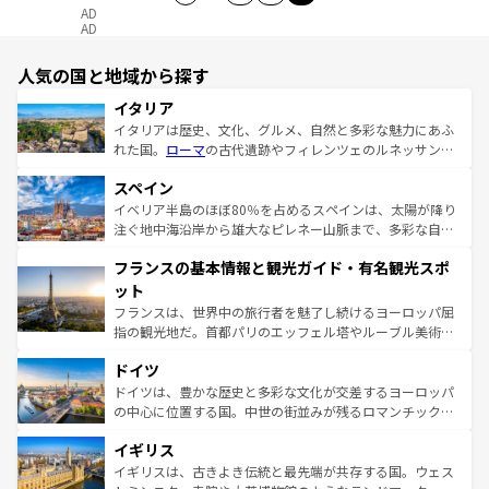
AD
AD
人気の国と地域から探す
イタリア
イタリアは歴史、文化、グルメ、自然と多彩な魅力にあふ
れた国。
ローマ
の古代遺跡やフィレンツェのルネッサンス
美術、ヴェネツィアの運河など、歴史あるスポットはもち
スペイン
ろん、トスカーナの美しい田園風景やアマルフィ海岸の絶
景など、自然景観も見逃せない。観光の合間には、本場の
イベリア半島のほぼ80％を占めるスペインは、太陽が降り
ピザやパスタなど、絶品のイタリア料理を堪能することも
注ぐ地中海沿岸から雄大なピレネー山脈まで、多彩な自然
できる。朝目覚めてから夜眠るまで、すべての瞬間を楽し
と文化が詰まったヨーロッパ屈指の旅行先だ。多様な地域
フランスの基本情報と観光ガイド・有名観光スポ
ませてくれるイタリアで、忘れられない旅をしてみよう！
文化が根付くこの国では、情熱的なフラメンコ、熱気あふ
なお、新着のイタリア情報は
コンテンツ一覧
を参照してほ
れる闘牛、そして美味しいタパスが生活の一部となってい
ット
しい。
る。首都マドリードの洗練された雰囲気や、バルセロナの
フランスは、世界中の旅行者を魅了し続けるヨーロッパ屈
アートに溢れた街角から、地方では古代ローマ遺跡や中世
指の観光地だ。首都パリのエッフェル塔やルーブル美術館
の城塞都市、穏やかなビーチリゾートまで多彩な表情を見
といった象徴的なスポットから、田舎町の古風な美しさま
せる。地方によって風土や気候が異なるスペインはその個
ドイツ
で、幅広い魅力が詰まっている。華麗な宮殿、歴史的な大
性で訪れる人を魅了する。 なお、新着のスペイン情報は
コ
聖堂、美しいビーチ、そして豊かな自然が、訪れる者を心
ドイツは、豊かな歴史と多彩な文化が交差するヨーロッパ
ンテンツ一覧
を参照してほしい。
から魅了する。また、フランスは美食の国としても知ら
の中心に位置する国。中世の街並みが残るロマンチック街
れ、フランス料理はユネスコ無形文化遺産にも登録されて
道から、未来を先取りするようなモダンな都市まで多様な
イギリス
いる。シャンパンの発祥地であるランス、プロヴァンスの
顔を持つこの国は、どこを歩いても飽きることがない。ベ
香り高いラベンダー畑など、多彩な楽しみ方が可能だ。さ
ルリンの文化的活気、バイエルン州のアルプスの絶景、そ
イギリスは、古きよき伝統と最先端が共存する国。ウェス
らに、パリ以外の地域にも魅力が溢れており、どの街角に