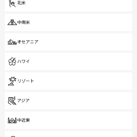
北米
中南米
オセアニア
ハワイ
リゾート
アジア
中近東