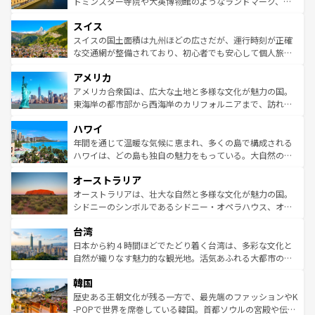
してライン川沿いのワイン畑といった風景は必見。ビール
トミンスター寺院や大英博物館のようなランドマーク、歴
も豊かな歴史と文化が息づいている。パリ以外の個性あふ
とソーセージを味わいながら地元の人と過ごす楽しい時間
史ある大学都市、美しい丘陵地帯や牧歌的な風景など、エ
れる地方に足を運ぶとそれぞれで全く異なる文化を体験で
スイス
は、お酒好きな人にはぜひ体験してほしい。 なお、新着の
リアごとに異なる魅力がある。また、優雅なアフタヌーン
きるだろう。 なお、新着のフランス情報は
コンテンツ一覧
ドイツ情報は
コンテンツ一覧
を参照してほしい。
ティー、ビール好きにはたまらない英国パブ、サッカー観
スイスの国土面積は九州ほどの広さだが、運行時刻が正確
を参照してほしい。
戦など、本場だからこそできる体験も豊富。イギリスを旅
な交通網が整備されており、初心者でも安心して個人旅行
して楽しみつくそう。 なお、新着のイギリス情報は
コンテ
を楽しめる。日本同様に時刻表どおりの旅が可能だ。中世
アメリカ
ンツ一覧
を参照してほしい。
の建物がそのまま残る町や、スイスならではのユニークな
博物館もあり、アルプス観光だけでなく町歩きも満喫する
アメリカ合衆国は、広大な土地と多様な文化が魅力の国。
ことができる。国民の所得が高いため物価も高いが、旅行
東海岸の都市部から西海岸のカリフォルニアまで、訪れる
者向けの交通パス提供のサービスもあり、うまく活用すれ
場所ごとに異なる風景と体験が待っている。ニューヨーク
ハワイ
ば市内交通費無料で観光を楽しむこともできる。 なお、新
のような巨大都市は、観光、ショッピング、エンターテイ
着のスイス情報は
コンテンツ一覧
を参照してほしい。
ンメントが詰まった刺激的なスポットだ。一方、アメリカ
年間を通じて温暖な気候に恵まれ、多くの島で構成される
西部には大自然が広がり、グランドキャニオンやイエロー
ハワイは、どの島も独自の魅力をもっている。大自然の神
ストーン国立公園といった絶景が堪能できる。さらに、南
秘を感じたいなら、火山が生み出した壮大な景観を誇るハ
オーストラリア
部のニューオーリンズでは、音楽と美食が融合した独特の
ワイ島は見逃せない。また、定番の観光地といえばオアフ
文化が魅力。旅行者はアメリカの各地域で異なる魅力を楽
島だが、静かな自然を求めるならマウイ島やカウアイ島が
オーストラリアは、壮大な自然と多様な文化が魅力の国。
しみながら、その多様性と豊かな歴史を感じることができ
おすすめ。エメラルドグリーンに輝く海をはじめ、豊かな
シドニーのシンボルであるシドニー・オペラハウス、オー
るだろう。車でのロードトリップや列車の旅も、アメリカ
文化や歴史が息づいている。「アロハスピリット」と呼ば
ストラリア東海岸北部に広がる大サンゴ礁地帯グレートバ
ならではの贅沢な旅のスタイルだ。 なお、新着のアメリカ
台湾
れるおもてなしの心で訪れる人々を迎えてくれるハワイの
リアリーフや大陸中央部にそびえるウルル（エアーズロッ
情報は
コンテンツ一覧
を参照してほしい。
人々、おいしいローカルフードやハワイアンミュージッ
ク）、タスマニアの美しい原生林やケアンズの熱帯雨林な
日本から約４時間ほどでたどり着く台湾は、多彩な文化と
ク、伝統的なフラダンスなど、すべてがハワイの魅力を彩
ど、見どころがたくさん。また、カフェやワイン、オージ
自然が織りなす魅力的な観光地。活気あふれる大都市の台
っている。訪れるたびに新しい発見と感動が待っているハ
ービーフなどの食文化も豊かで、美味しいものであふれて
北やノスタルジックな町並みが人気な九份（ジォウフェ
ワイを、存分に味わってほしい。 なお、新着のハワイ情報
韓国
いる。アクティビティも充実しており、サーフィンやダイ
ン）、静ひつな山岳地帯である台湾東部など、都市の喧騒
は
コンテンツ一覧
を参照してほしい。
ビング、ハイキングなど、アウトドア好きにはたまらな
と山間の静けさが共存しており、訪れる人に新しい発見と
歴史ある王朝文化が残る一方で、最先端のファッションやK
い。オーストラリアの多彩な魅力を存分に味わいつくそ
驚きをもたらしてくれる。また、奥深い台湾の食文化も魅
-POPで世界を席巻している韓国。首都ソウルの宮殿や伝統