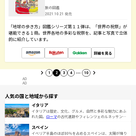
旅の図鑑
2021.10.21 発売
「地球の歩き方」図鑑シリーズ第１１弾は、「世界の祝祭」が
堪能できる１冊。世界各地の多彩な祝祭を、記事と写真で立体
的に紹介しています。
詳細を見る
…
1
2
3
4
10
AD
AD
人気の国と地域から探す
イタリア
イタリアは歴史、文化、グルメ、自然と多彩な魅力にあふ
れた国。
ローマ
の古代遺跡やフィレンツェのルネッサンス
美術、ヴェネツィアの運河など、歴史あるスポットはもち
スペイン
ろん、トスカーナの美しい田園風景やアマルフィ海岸の絶
景など、自然景観も見逃せない。観光の合間には、本場の
イベリア半島のほぼ80％を占めるスペインは、太陽が降り