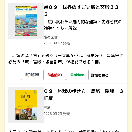
Ｗ０９ 世界のすごい城と宮殿３３
３
一度は訪れたい魅力的な建築・史跡を旅の
雑学とともに解説
旅の図鑑
2021.08.12 発売
「地球の歩き方」図鑑シリーズ第９弾は、歴史好き、建築好き
必見の「城・宮殿・城塞都市」が堪能できる１冊。
詳細を見る
０９ 地球の歩き方 島旅 隠岐 ３
訂版
島旅
2023.05.25 発売
１冊丸ごと隠岐だけのガイドブック。出雲空港から約３０分。