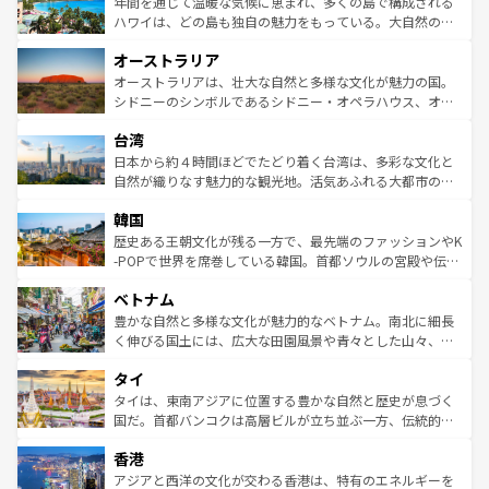
ンメントが詰まった刺激的なスポットだ。一方、アメリカ
年間を通じて温暖な気候に恵まれ、多くの島で構成される
西部には大自然が広がり、グランドキャニオンやイエロー
ハワイは、どの島も独自の魅力をもっている。大自然の神
ストーン国立公園といった絶景が堪能できる。さらに、南
秘を感じたいなら、火山が生み出した壮大な景観を誇るハ
オーストラリア
部のニューオーリンズでは、音楽と美食が融合した独特の
ワイ島は見逃せない。また、定番の観光地といえばオアフ
文化が魅力。旅行者はアメリカの各地域で異なる魅力を楽
島だが、静かな自然を求めるならマウイ島やカウアイ島が
オーストラリアは、壮大な自然と多様な文化が魅力の国。
しみながら、その多様性と豊かな歴史を感じることができ
おすすめ。エメラルドグリーンに輝く海をはじめ、豊かな
シドニーのシンボルであるシドニー・オペラハウス、オー
るだろう。車でのロードトリップや列車の旅も、アメリカ
文化や歴史が息づいている。「アロハスピリット」と呼ば
ストラリア東海岸北部に広がる大サンゴ礁地帯グレートバ
ならではの贅沢な旅のスタイルだ。 なお、新着のアメリカ
台湾
れるおもてなしの心で訪れる人々を迎えてくれるハワイの
リアリーフや大陸中央部にそびえるウルル（エアーズロッ
情報は
コンテンツ一覧
を参照してほしい。
人々、おいしいローカルフードやハワイアンミュージッ
ク）、タスマニアの美しい原生林やケアンズの熱帯雨林な
日本から約４時間ほどでたどり着く台湾は、多彩な文化と
ク、伝統的なフラダンスなど、すべてがハワイの魅力を彩
ど、見どころがたくさん。また、カフェやワイン、オージ
自然が織りなす魅力的な観光地。活気あふれる大都市の台
っている。訪れるたびに新しい発見と感動が待っているハ
ービーフなどの食文化も豊かで、美味しいものであふれて
北やノスタルジックな町並みが人気な九份（ジォウフェ
ワイを、存分に味わってほしい。 なお、新着のハワイ情報
韓国
いる。アクティビティも充実しており、サーフィンやダイ
ン）、静ひつな山岳地帯である台湾東部など、都市の喧騒
は
コンテンツ一覧
を参照してほしい。
ビング、ハイキングなど、アウトドア好きにはたまらな
と山間の静けさが共存しており、訪れる人に新しい発見と
歴史ある王朝文化が残る一方で、最先端のファッションやK
い。オーストラリアの多彩な魅力を存分に味わいつくそ
驚きをもたらしてくれる。また、奥深い台湾の食文化も魅
-POPで世界を席巻している韓国。首都ソウルの宮殿や伝統
う。 なお、新着のオーストラリア情報は
コンテンツ一覧
を
力で、夜市などの屋台グルメから高級料理、ヘルシーで美
家屋が並ぶエリアでは韓国の歴史と文化に浸ることがで
参照してほしい。
ベトナム
容にもいいと評判のスイーツなど、バラエティ豊かな料理
き、地方に足を延ばせば四季折々の自然美を楽しむことが
が味わえる。 なお、新着の台湾情報は
コンテンツ一覧
を参
できる。そして、キムチや焼肉、絶品のストリートフード
豊かな自然と多様な文化が魅力的なベトナム。南北に細長
照してほしい。
まで、さまざまな韓国料理が待っている。夜には、韓国な
く伸びる国土には、広大な田園風景や青々とした山々、世
らではのナイトライフも堪能できる。あたたかいホスピタ
界遺産に登録された壮大な自然景観が点在し、都市部では
タイ
リティに包まれながら、韓国の多彩な魅力を心ゆくまで味
急速な発展と共に伝統が息づく。ハノイの古い町並みやホ
わってみてほしい。 なお、新着の韓国情報は
コンテンツ一
ーチミン市のフランス統治時代の建物も、独特の雰囲気を
タイは、東南アジアに位置する豊かな自然と歴史が息づく
覧
を参照してほしい。
醸し出している。また、バラエティの豊かさとおいしさで
国だ。首都バンコクは高層ビルが立ち並ぶ一方、伝統的な
世界中の食通を魅了してやまないベトナム料理も魅力のひ
寺院や市場がいたるところに点在し、古きよき文化と現代
香港
とつ。フォーやバインミー、ベトナムコーヒーなどは、ぜ
の活気が交差している。北部ではチェンマイなどの山岳地
ひ現地で味わいたい。どの地域を訪れてもあたたかい人々
帯で自然と触れ合い、南部ではプーケットやクラビの美し
アジアと西洋の文化が交わる香港は、特有のエネルギーを