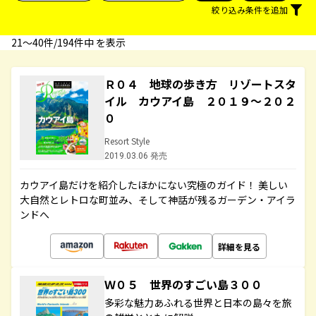
絞り込み条件を追加
21〜40件/194件中 を表示
Ｒ０４ 地球の歩き方 リゾートスタ
イル カウアイ島 ２０１９～２０２
０
Resort Style
2019.03.06 発売
カウアイ島だけを紹介したほかにない究極のガイド！ 美しい
大自然とレトロな町並み、そして神話が残るガーデン・アイラ
ンドへ
詳細を見る
Ｗ０５ 世界のすごい島３００
多彩な魅力あふれる世界と日本の島々を旅