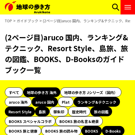
TOP
ガイドブック
(2ページ目)aruco 国内、ランキング&テクニック、Resor
(2ページ目)aruco 国内、ランキング&
テクニック、Resort Style、島旅、旅
の図鑑、BOOKS、D-Booksのガイド
ブック一覧
すべて
地球の歩き方 海外
地球の歩き方 Jシリーズ（国内）
aruco 海外
aruco 国内
Plat
ランキング&テクニック
Resort Style
島旅
御朱印
歴史時代
旅の図鑑
BOOKS スペシャルコラボ
BOOKS 旅の名言＆絶景
BOOKS 旅と健康
BOOKS 旅の読み物
BOOKS
D-Books