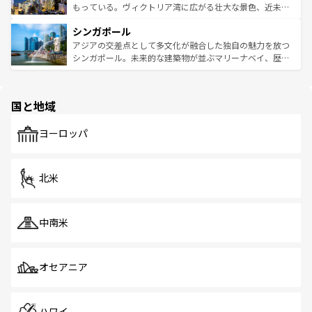
が旅行者を迎えてくれるので、きっと忘れられない旅にな
いビーチでリゾート気分を楽しむことができる。タイ料理
もっている。ヴィクトリア湾に広がる壮大な景色、近未来
るはずだ。 なお、新着のベトナム情報は
コンテンツ一覧
を
は世界的に有名で、屋台から高級レストランまで味覚を刺
的なアートスポット、そして歴史と現代が融合した町並
参照してほしい。
シンガポール
激する。気候は一年中温暖で、どの季節にも異なる楽しみ
み、どこを訪れても感動するはず。観光スポットが密集し
が待っている。親しみやすいタイの人々、仏教を中心とし
ており、効率よく見どころを回れるのも魅力。息をのむよ
アジアの交差点として多文化が融合した独自の魅力を放つ
た文化、そして多様な観光資源が、訪れる旅人を魅了し続
うな絶景から文化的な体験まで、香港を存分に楽しみ尽く
シンガポール。未来的な建築物が並ぶマリーナベイ、歴史
ける。 なお、新着のタイ情報は
コンテンツ一覧
を参照して
そう。 なお、新着の香港情報は
コンテンツ一覧
を参照して
と伝統を感じられるエスニックタウン、多数の緑豊かな公
ほしい。
ほしい。
園や自然保護区など、自然が調和した近代的な景観と文化
の多様性あふれるカラフルな町は、どこを歩いても新しい
国と地域
発見がある。さらに、治安のよさや充実した公共交通機関
も、旅行者にとっては魅力的なポイント。グルメも豊富
で、ホーカーズは地元の風情を楽しめる外せないスポット
ヨーロッパ
だ。訪れる人を飽きさせないシンガポールで、多様な魅力
を体感しよう。 なお、新着のシンガポール情報は
コンテン
ツ一覧
を参照してほしい。
北米
中南米
オセアニア