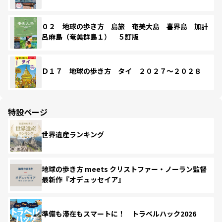
０２ 地球の歩き方 島旅 奄美大島 喜界島 加計
呂麻島（奄美群島１） ５訂版
Ｄ１７ 地球の歩き方 タイ ２０２７～２０２８
特設ページ
世界遺産ランキング
地球の歩き方 meets クリストファー・ノーラン監督
最新作『オデュッセイア』
準備も滞在もスマートに！ トラベルハック2026