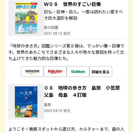
Ｗ０８ 世界のすごい巨像
巨仏・巨神・巨人。一度は訪れたい愛すべ
き巨大造形を解説
旅の図鑑
2021.08.12 発売
「地球の歩き方」図鑑シリーズ第８弾は、でっかい像・巨像で
す。世界のあちこちでさまざまな人々が色々な意図を持って立
ち上げてきた魅力的な巨像たち。
詳細を見る
０８ 地球の歩き方 島旅 小笠原
父島 母島 ４訂版
島旅
2025.04.10 発売
ようこそ！絶景スポットから遊び方、カルチャーまで、島の人