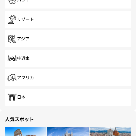
ハワイ
リゾート
アジア
中近東
アフリカ
日本
人気スポット