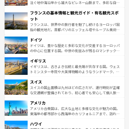
ピザやパスタなど、絶品のイタリア料理を堪能することも
注ぐ地中海沿岸から雄大なピレネー山脈まで、多彩な自然
できる。朝目覚めてから夜眠るまで、すべての瞬間を楽し
と文化が詰まったヨーロッパ屈指の旅行先だ。多様な地域
フランスの基本情報と観光ガイド・有名観光スポ
ませてくれるイタリアで、忘れられない旅をしてみよう！
文化が根付くこの国では、情熱的なフラメンコ、熱気あふ
なお、新着のイタリア情報は
コンテンツ一覧
を参照してほ
れる闘牛、そして美味しいタパスが生活の一部となってい
ット
しい。
る。首都マドリードの洗練された雰囲気や、バルセロナの
フランスは、世界中の旅行者を魅了し続けるヨーロッパ屈
アートに溢れた街角から、地方では古代ローマ遺跡や中世
指の観光地だ。首都パリのエッフェル塔やルーブル美術館
の城塞都市、穏やかなビーチリゾートまで多彩な表情を見
といった象徴的なスポットから、田舎町の古風な美しさま
せる。地方によって風土や気候が異なるスペインはその個
ドイツ
で、幅広い魅力が詰まっている。華麗な宮殿、歴史的な大
性で訪れる人を魅了する。 なお、新着のスペイン情報は
コ
聖堂、美しいビーチ、そして豊かな自然が、訪れる者を心
ドイツは、豊かな歴史と多彩な文化が交差するヨーロッパ
ンテンツ一覧
を参照してほしい。
から魅了する。また、フランスは美食の国としても知ら
の中心に位置する国。中世の街並みが残るロマンチック街
れ、フランス料理はユネスコ無形文化遺産にも登録されて
道から、未来を先取りするようなモダンな都市まで多様な
イギリス
いる。シャンパンの発祥地であるランス、プロヴァンスの
顔を持つこの国は、どこを歩いても飽きることがない。ベ
香り高いラベンダー畑など、多彩な楽しみ方が可能だ。さ
ルリンの文化的活気、バイエルン州のアルプスの絶景、そ
イギリスは、古きよき伝統と最先端が共存する国。ウェス
らに、パリ以外の地域にも魅力が溢れており、どの街角に
してライン川沿いのワイン畑といった風景は必見。ビール
トミンスター寺院や大英博物館のようなランドマーク、歴
も豊かな歴史と文化が息づいている。パリ以外の個性あふ
とソーセージを味わいながら地元の人と過ごす楽しい時間
史ある大学都市、美しい丘陵地帯や牧歌的な風景など、エ
れる地方に足を運ぶとそれぞれで全く異なる文化を体験で
スイス
は、お酒好きな人にはぜひ体験してほしい。 なお、新着の
リアごとに異なる魅力がある。また、優雅なアフタヌーン
きるだろう。 なお、新着のフランス情報は
コンテンツ一覧
ドイツ情報は
コンテンツ一覧
を参照してほしい。
ティー、ビール好きにはたまらない英国パブ、サッカー観
スイスの国土面積は九州ほどの広さだが、運行時刻が正確
を参照してほしい。
戦など、本場だからこそできる体験も豊富。イギリスを旅
な交通網が整備されており、初心者でも安心して個人旅行
して楽しみつくそう。 なお、新着のイギリス情報は
コンテ
を楽しめる。日本同様に時刻表どおりの旅が可能だ。中世
アメリカ
ンツ一覧
を参照してほしい。
の建物がそのまま残る町や、スイスならではのユニークな
博物館もあり、アルプス観光だけでなく町歩きも満喫する
アメリカ合衆国は、広大な土地と多様な文化が魅力の国。
ことができる。国民の所得が高いため物価も高いが、旅行
東海岸の都市部から西海岸のカリフォルニアまで、訪れる
者向けの交通パス提供のサービスもあり、うまく活用すれ
場所ごとに異なる風景と体験が待っている。ニューヨーク
ハワイ
ば市内交通費無料で観光を楽しむこともできる。 なお、新
のような巨大都市は、観光、ショッピング、エンターテイ
着のスイス情報は
コンテンツ一覧
を参照してほしい。