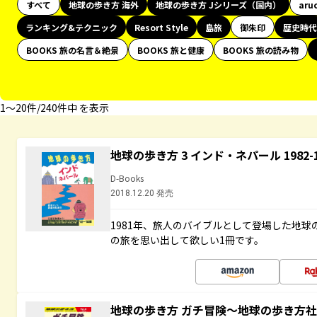
すべて
地球の歩き方 海外
地球の歩き方 Jシリーズ（国内）
aru
ランキング&テクニック
Resort Style
島旅
御朱印
歴史時代
BOOKS 旅の名言＆絶景
BOOKS 旅と健康
BOOKS 旅の読み物
1〜20件/240件中 を表示
地球の歩き方 3 インド・ネパール 1982
D-Books
2018.12.20 発売
1981年、旅人のバイブルとして登場した地
の旅を思い出して欲しい1冊です。
地球の歩き方 ガチ冒険～地球の歩き方