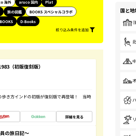
co 海外
aruco 国内
Plat
国と地
旅の図鑑
BOOKS スペシャルコラボ
BOOKS
D-Books
絞り込み条件を追加
-1983（初版復刻版）
球の歩き方インドの初版が復刻版で再登場！ 当時
詳細を見る
社員の旅日記～