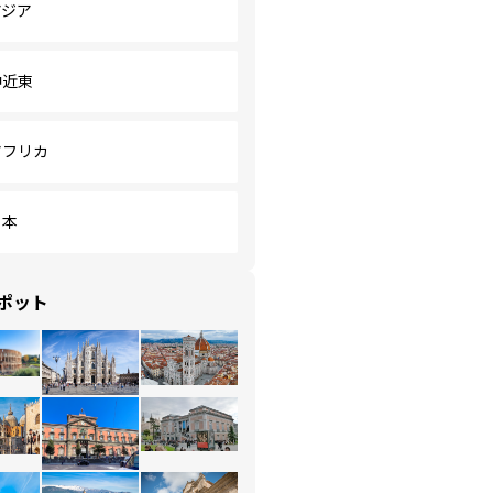
アジア
中近東
アフリカ
日本
ポット