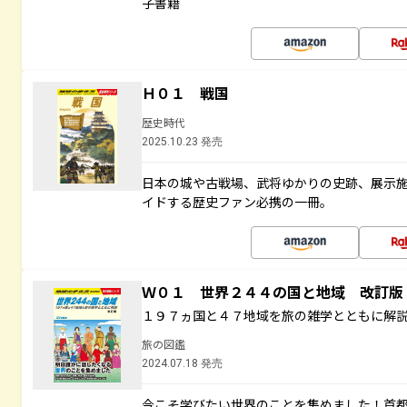
子書籍
Ｈ０１ 戦国
歴史時代
2025.10.23 発売
日本の城や古戦場、武将ゆかりの史跡、展示
イドする歴史ファン必携の一冊。
Ｗ０１ 世界２４４の国と地域 改訂版
１９７ヵ国と４７地域を旅の雑学とともに解
旅の図鑑
2024.07.18 発売
今こそ学びたい世界のことを集めました！首