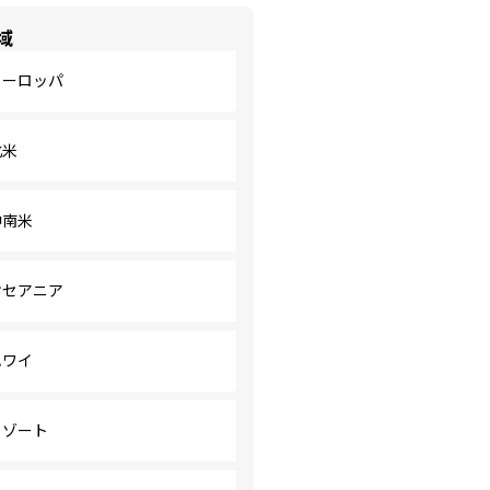
域
ヨーロッパ
北米
中南米
オセアニア
ハワイ
リゾート