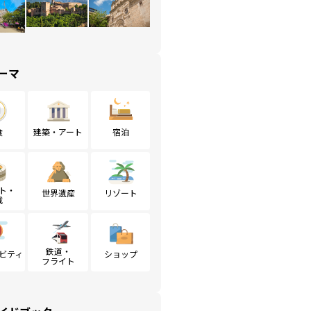
ーマ
食
建築・アート
宿泊
ト・
世界遺産
リゾート
戦
鉄道・
ビティ
ショップ
フライト