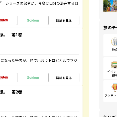
ト”」シリーズの著者が、今度は自分の滞在するロ
詳細を見る
旅のテ
憶。 第1巻
飲
とになった筆者が、島で出合うトロピカルでマジ
イベン
観
詳細を見る
憶。 第2巻
アクティ