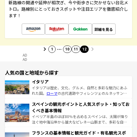
新路線の開通や延伸が相次ぎ、今や街歩きに欠かせない台北メ
トロ。路線別にとっておきスポットや注目エリアを徹底紹介し
ます！
詳細を見る
…
1
10
11
12
AD
AD
人気の国と地域から探す
イタリア
イタリアは歴史、文化、グルメ、自然と多彩な魅力にあふ
れた国。
ローマ
の古代遺跡やフィレンツェのルネッサンス
美術、ヴェネツィアの運河など、歴史あるスポットはもち
スペインの観光ポイントと人気スポット・知ってお
ろん、トスカーナの美しい田園風景やアマルフィ海岸の絶
景など、自然景観も見逃せない。観光の合間には、本場の
くべき基本情報
ピザやパスタなど、絶品のイタリア料理を堪能することも
イベリア半島のほぼ80％を占めるスペインは、太陽が降り
できる。朝目覚めてから夜眠るまで、すべての瞬間を楽し
注ぐ地中海沿岸から雄大なピレネー山脈まで、多彩な自然
ませてくれるイタリアで、忘れられない旅をしてみよう！
と文化が詰まったヨーロッパ屈指の旅行先だ。多様な地域
なお、新着のイタリア情報は
コンテンツ一覧
を参照してほ
フランスの基本情報と観光ガイド・有名観光スポ
文化が根付くこの国では、情熱的なフラメンコ、熱気あふ