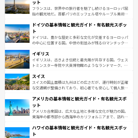
しい。
れる闘牛、そして美味しいタパスが生活の一部となってい
ット
る。首都マドリードの洗練された雰囲気や、バルセロナの
フランスは、世界中の旅行者を魅了し続けるヨーロッパ屈
アートに溢れた街角から、地方では古代ローマ遺跡や中世
指の観光地だ。首都パリのエッフェル塔やルーブル美術館
の城塞都市、穏やかなビーチリゾートまで多彩な表情を見
といった象徴的なスポットから、田舎町の古風な美しさま
せる。地方によって風土や気候が異なるスペインはその個
ドイツの基本情報と観光ガイド・有名観光スポッ
で、幅広い魅力が詰まっている。華麗な宮殿、歴史的な大
性で訪れる人を魅了する。 なお、新着のスペイン情報は
コ
聖堂、美しいビーチ、そして豊かな自然が、訪れる者を心
ト
ンテンツ一覧
を参照してほしい。
から魅了する。また、フランスは美食の国としても知ら
ドイツは、豊かな歴史と多彩な文化が交差するヨーロッパ
れ、フランス料理はユネスコ無形文化遺産にも登録されて
の中心に位置する国。中世の街並みが残るロマンチック街
いる。シャンパンの発祥地であるランス、プロヴァンスの
道から、未来を先取りするようなモダンな都市まで多様な
香り高いラベンダー畑など、多彩な楽しみ方が可能だ。さ
イギリス
顔を持つこの国は、どこを歩いても飽きることがない。ベ
らに、パリ以外の地域にも魅力が溢れており、どの街角に
ルリンの文化的活気、バイエルン州のアルプスの絶景、そ
イギリスは、古きよき伝統と最先端が共存する国。ウェス
も豊かな歴史と文化が息づいている。パリ以外の個性あふ
してライン川沿いのワイン畑といった風景は必見。ビール
トミンスター寺院や大英博物館のようなランドマーク、歴
れる地方に足を運ぶとそれぞれで全く異なる文化を体験で
とソーセージを味わいながら地元の人と過ごす楽しい時間
史ある大学都市、美しい丘陵地帯や牧歌的な風景など、エ
きるだろう。 なお、新着のフランス情報は
コンテンツ一覧
スイス
は、お酒好きな人にはぜひ体験してほしい。 なお、新着の
リアごとに異なる魅力がある。また、優雅なアフタヌーン
を参照してほしい。
ドイツ情報は
コンテンツ一覧
を参照してほしい。
ティー、ビール好きにはたまらない英国パブ、サッカー観
スイスの国土面積は九州ほどの広さだが、運行時刻が正確
戦など、本場だからこそできる体験も豊富。イギリスを旅
な交通網が整備されており、初心者でも安心して個人旅行
して楽しみつくそう。 なお、新着のイギリス情報は
コンテ
を楽しめる。日本同様に時刻表どおりの旅が可能だ。中世
アメリカの基本情報と観光ガイド・有名観光スポ
ンツ一覧
を参照してほしい。
の建物がそのまま残る町や、スイスならではのユニークな
博物館もあり、アルプス観光だけでなく町歩きも満喫する
ット
ことができる。国民の所得が高いため物価も高いが、旅行
アメリカ合衆国は、広大な土地と多様な文化が魅力の国。
者向けの交通パス提供のサービスもあり、うまく活用すれ
東海岸の都市部から西海岸のカリフォルニアまで、訪れる
ば市内交通費無料で観光を楽しむこともできる。 なお、新
場所ごとに異なる風景と体験が待っている。ニューヨーク
着のスイス情報は
コンテンツ一覧
を参照してほしい。
ハワイの基本情報と観光ガイド・有名観光スポッ
のような巨大都市は、観光、ショッピング、エンターテイ
ンメントが詰まった刺激的なスポットだ。一方、アメリカ
ト