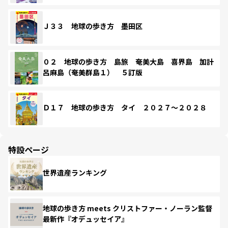
Ｊ３３ 地球の歩き方 墨田区
０２ 地球の歩き方 島旅 奄美大島 喜界島 加計
呂麻島（奄美群島１） ５訂版
Ｄ１７ 地球の歩き方 タイ ２０２７～２０２８
特設ページ
世界遺産ランキング
地球の歩き方 meets クリストファー・ノーラン監督
最新作『オデュッセイア』