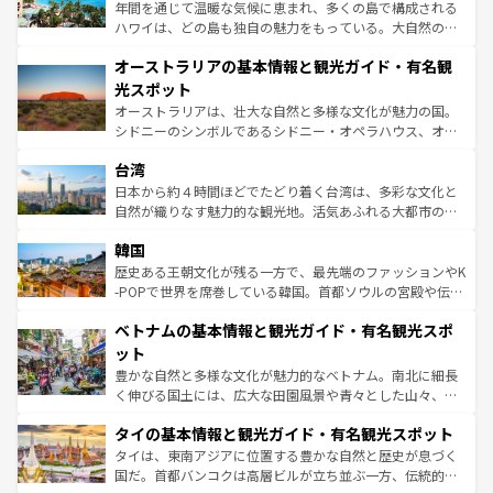
西部には大自然が広がり、グランドキャニオンやイエロー
年間を通じて温暖な気候に恵まれ、多くの島で構成される
ストーン国立公園といった絶景が堪能できる。さらに、南
ハワイは、どの島も独自の魅力をもっている。大自然の神
部のニューオーリンズでは、音楽と美食が融合した独特の
秘を感じたいなら、火山が生み出した壮大な景観を誇るハ
文化が魅力。旅行者はアメリカの各地域で異なる魅力を楽
オーストラリアの基本情報と観光ガイド・有名観
ワイ島は見逃せない。また、定番の観光地といえばオアフ
しみながら、その多様性と豊かな歴史を感じることができ
島だが、静かな自然を求めるならマウイ島やカウアイ島が
光スポット
るだろう。車でのロードトリップや列車の旅も、アメリカ
おすすめ。エメラルドグリーンに輝く海をはじめ、豊かな
オーストラリアは、壮大な自然と多様な文化が魅力の国。
ならではの贅沢な旅のスタイルだ。 なお、新着のアメリカ
文化や歴史が息づいている。「アロハスピリット」と呼ば
シドニーのシンボルであるシドニー・オペラハウス、オー
情報は
コンテンツ一覧
を参照してほしい。
れるおもてなしの心で訪れる人々を迎えてくれるハワイの
ストラリア東海岸北部に広がる大サンゴ礁地帯グレートバ
人々、おいしいローカルフードやハワイアンミュージッ
台湾
リアリーフや大陸中央部にそびえるウルル（エアーズロッ
ク、伝統的なフラダンスなど、すべてがハワイの魅力を彩
ク）、タスマニアの美しい原生林やケアンズの熱帯雨林な
日本から約４時間ほどでたどり着く台湾は、多彩な文化と
っている。訪れるたびに新しい発見と感動が待っているハ
ど、見どころがたくさん。また、カフェやワイン、オージ
自然が織りなす魅力的な観光地。活気あふれる大都市の台
ワイを、存分に味わってほしい。 なお、新着のハワイ情報
ービーフなどの食文化も豊かで、美味しいものであふれて
北やノスタルジックな町並みが人気な九份（ジォウフェ
は
コンテンツ一覧
を参照してほしい。
韓国
いる。アクティビティも充実しており、サーフィンやダイ
ン）、静ひつな山岳地帯である台湾東部など、都市の喧騒
ビング、ハイキングなど、アウトドア好きにはたまらな
と山間の静けさが共存しており、訪れる人に新しい発見と
歴史ある王朝文化が残る一方で、最先端のファッションやK
い。オーストラリアの多彩な魅力を存分に味わいつくそ
驚きをもたらしてくれる。また、奥深い台湾の食文化も魅
-POPで世界を席巻している韓国。首都ソウルの宮殿や伝統
う。 なお、新着のオーストラリア情報は
コンテンツ一覧
を
力で、夜市などの屋台グルメから高級料理、ヘルシーで美
家屋が並ぶエリアでは韓国の歴史と文化に浸ることがで
参照してほしい。
ベトナムの基本情報と観光ガイド・有名観光スポ
容にもいいと評判のスイーツなど、バラエティ豊かな料理
き、地方に足を延ばせば四季折々の自然美を楽しむことが
が味わえる。 なお、新着の台湾情報は
コンテンツ一覧
を参
できる。そして、キムチや焼肉、絶品のストリートフード
ット
照してほしい。
まで、さまざまな韓国料理が待っている。夜には、韓国な
豊かな自然と多様な文化が魅力的なベトナム。南北に細長
らではのナイトライフも堪能できる。あたたかいホスピタ
く伸びる国土には、広大な田園風景や青々とした山々、世
リティに包まれながら、韓国の多彩な魅力を心ゆくまで味
界遺産に登録された壮大な自然景観が点在し、都市部では
わってみてほしい。 なお、新着の韓国情報は
コンテンツ一
タイの基本情報と観光ガイド・有名観光スポット
急速な発展と共に伝統が息づく。ハノイの古い町並みやホ
覧
を参照してほしい。
ーチミン市のフランス統治時代の建物も、独特の雰囲気を
タイは、東南アジアに位置する豊かな自然と歴史が息づく
醸し出している。また、バラエティの豊かさとおいしさで
国だ。首都バンコクは高層ビルが立ち並ぶ一方、伝統的な