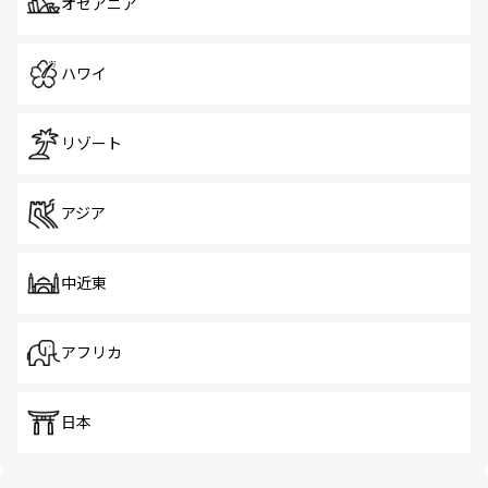
オセアニア
ハワイ
リゾート
アジア
中近東
アフリカ
日本