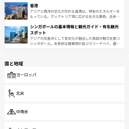
世界中の食通を魅了してやまないベトナム料理も魅力のひ
寺院や市場がいたるところに点在し、古きよき文化と現代
香港
とつ。フォーやバインミー、ベトナムコーヒーなどは、ぜ
の活気が交差している。北部ではチェンマイなどの山岳地
ひ現地で味わいたい。どの地域を訪れてもあたたかい人々
帯で自然と触れ合い、南部ではプーケットやクラビの美し
アジアと西洋の文化が交わる香港は、特有のエネルギーを
が旅行者を迎えてくれるので、きっと忘れられない旅にな
いビーチでリゾート気分を楽しむことができる。タイ料理
もっている。ヴィクトリア湾に広がる壮大な景色、近未来
るはずだ。 なお、新着のベトナム情報は
コンテンツ一覧
を
は世界的に有名で、屋台から高級レストランまで味覚を刺
的なアートスポット、そして歴史と現代が融合した町並
参照してほしい。
シンガポールの基本情報と観光ガイド・有名観光
激する。気候は一年中温暖で、どの季節にも異なる楽しみ
み、どこを訪れても感動するはず。観光スポットが密集し
が待っている。親しみやすいタイの人々、仏教を中心とし
ており、効率よく見どころを回れるのも魅力。息をのむよ
スポット
た文化、そして多様な観光資源が、訪れる旅人を魅了し続
うな絶景から文化的な体験まで、香港を存分に楽しみ尽く
アジアの交差点として多文化が融合した独自の魅力を放つ
ける。 なお、新着のタイ情報は
コンテンツ一覧
を参照して
そう。 なお、新着の香港情報は
コンテンツ一覧
を参照して
シンガポール。未来的な建築物が並ぶマリーナベイ、歴史
ほしい。
ほしい。
と伝統を感じられるエスニックタウン、多数の緑豊かな公
園や自然保護区など、自然が調和した近代的な景観と文化
の多様性あふれるカラフルな町は、どこを歩いても新しい
国と地域
発見がある。さらに、治安のよさや充実した公共交通機関
も、旅行者にとっては魅力的なポイント。グルメも豊富
で、ホーカーズは地元の風情を楽しめる外せないスポット
ヨーロッパ
だ。訪れる人を飽きさせないシンガポールで、多様な魅力
を体感しよう。 なお、新着のシンガポール情報は
コンテン
ツ一覧
を参照してほしい。
北米
中南米