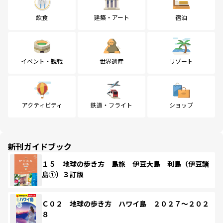
飲食
建築・アート
宿泊
イベント・観戦
世界遺産
リゾート
アクティビティ
鉄道・フライト
ショップ
新刊ガイドブック
１５ 地球の歩き方 島旅 伊豆大島 利島（伊豆諸
島①）３訂版
Ｃ０２ 地球の歩き方 ハワイ島 ２０２７～２０２
８