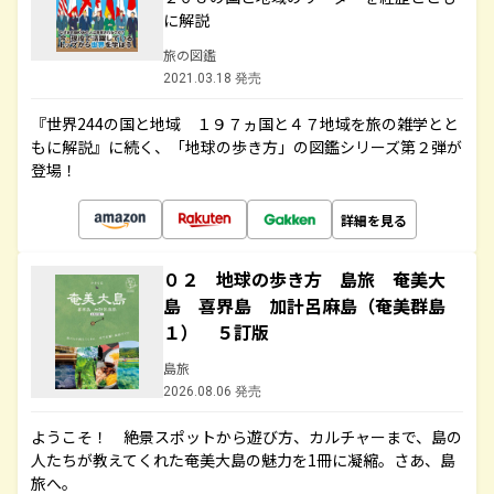
に解説
旅の図鑑
2021.03.18 発売
『世界244の国と地域 １９７ヵ国と４７地域を旅の雑学とと
もに解説』に続く、「地球の歩き方」の図鑑シリーズ第２弾が
登場！
詳細を見る
０２ 地球の歩き方 島旅 奄美大
島 喜界島 加計呂麻島（奄美群島
１） ５訂版
島旅
2026.08.06 発売
ようこそ！ 絶景スポットから遊び方、カルチャーまで、島の
人たちが教えてくれた奄美大島の魅力を1冊に凝縮。さあ、島
旅へ。