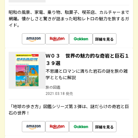
昭和の風景、家電、乗り物、駄菓子、喫茶店、カルチャーまで
網羅。懐かしさと驚きが詰まった昭和レトロの魅力を旅するガ
イド。
詳細を見る
Ｗ０３ 世界の魅力的な奇岩と巨石１
３９選
不思議とロマンに満ちた岩石の謎を旅の雑
学とともに解説
旅の図鑑
2021.03.18 発売
「地球の歩き方」図鑑シリーズ第３弾は、謎だらけの奇岩と巨
石の世界！
詳細を見る