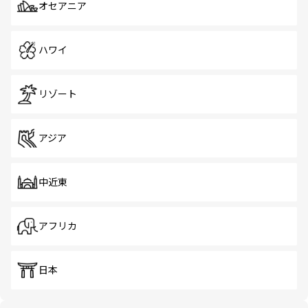
オセアニア
ハワイ
リゾート
アジア
中近東
アフリカ
日本