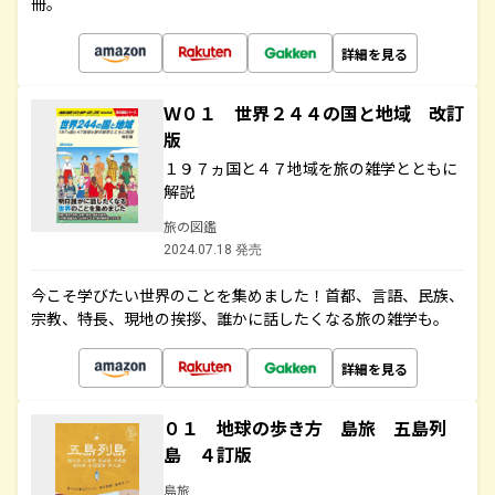
冊。
詳細を見る
Ｗ０１ 世界２４４の国と地域 改訂
版
１９７ヵ国と４７地域を旅の雑学とともに
解説
旅の図鑑
2024.07.18 発売
今こそ学びたい世界のことを集めました！首都、言語、民族、
宗教、特長、現地の挨拶、誰かに話したくなる旅の雑学も。
詳細を見る
０１ 地球の歩き方 島旅 五島列
島 ４訂版
島旅