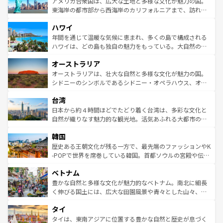
博物館もあり、アルプス観光だけでなく町歩きも満喫する
アメリカ合衆国は、広大な土地と多様な文化が魅力の国。
ことができる。国民の所得が高いため物価も高いが、旅行
東海岸の都市部から西海岸のカリフォルニアまで、訪れる
者向けの交通パス提供のサービスもあり、うまく活用すれ
場所ごとに異なる風景と体験が待っている。ニューヨーク
ハワイ
ば市内交通費無料で観光を楽しむこともできる。 なお、新
のような巨大都市は、観光、ショッピング、エンターテイ
着のスイス情報は
コンテンツ一覧
を参照してほしい。
ンメントが詰まった刺激的なスポットだ。一方、アメリカ
年間を通じて温暖な気候に恵まれ、多くの島で構成される
西部には大自然が広がり、グランドキャニオンやイエロー
ハワイは、どの島も独自の魅力をもっている。大自然の神
ストーン国立公園といった絶景が堪能できる。さらに、南
秘を感じたいなら、火山が生み出した壮大な景観を誇るハ
オーストラリア
部のニューオーリンズでは、音楽と美食が融合した独特の
ワイ島は見逃せない。また、定番の観光地といえばオアフ
文化が魅力。旅行者はアメリカの各地域で異なる魅力を楽
島だが、静かな自然を求めるならマウイ島やカウアイ島が
オーストラリアは、壮大な自然と多様な文化が魅力の国。
しみながら、その多様性と豊かな歴史を感じることができ
おすすめ。エメラルドグリーンに輝く海をはじめ、豊かな
シドニーのシンボルであるシドニー・オペラハウス、オー
るだろう。車でのロードトリップや列車の旅も、アメリカ
文化や歴史が息づいている。「アロハスピリット」と呼ば
ストラリア東海岸北部に広がる大サンゴ礁地帯グレートバ
ならではの贅沢な旅のスタイルだ。 なお、新着のアメリカ
台湾
れるおもてなしの心で訪れる人々を迎えてくれるハワイの
リアリーフや大陸中央部にそびえるウルル（エアーズロッ
情報は
コンテンツ一覧
を参照してほしい。
人々、おいしいローカルフードやハワイアンミュージッ
ク）、タスマニアの美しい原生林やケアンズの熱帯雨林な
日本から約４時間ほどでたどり着く台湾は、多彩な文化と
ク、伝統的なフラダンスなど、すべてがハワイの魅力を彩
ど、見どころがたくさん。また、カフェやワイン、オージ
自然が織りなす魅力的な観光地。活気あふれる大都市の台
っている。訪れるたびに新しい発見と感動が待っているハ
ービーフなどの食文化も豊かで、美味しいものであふれて
北やノスタルジックな町並みが人気な九份（ジォウフェ
ワイを、存分に味わってほしい。 なお、新着のハワイ情報
韓国
いる。アクティビティも充実しており、サーフィンやダイ
ン）、静ひつな山岳地帯である台湾東部など、都市の喧騒
は
コンテンツ一覧
を参照してほしい。
ビング、ハイキングなど、アウトドア好きにはたまらな
と山間の静けさが共存しており、訪れる人に新しい発見と
歴史ある王朝文化が残る一方で、最先端のファッションやK
い。オーストラリアの多彩な魅力を存分に味わいつくそ
驚きをもたらしてくれる。また、奥深い台湾の食文化も魅
-POPで世界を席巻している韓国。首都ソウルの宮殿や伝統
う。 なお、新着のオーストラリア情報は
コンテンツ一覧
を
力で、夜市などの屋台グルメから高級料理、ヘルシーで美
家屋が並ぶエリアでは韓国の歴史と文化に浸ることがで
参照してほしい。
ベトナム
容にもいいと評判のスイーツなど、バラエティ豊かな料理
き、地方に足を延ばせば四季折々の自然美を楽しむことが
が味わえる。 なお、新着の台湾情報は
コンテンツ一覧
を参
できる。そして、キムチや焼肉、絶品のストリートフード
豊かな自然と多様な文化が魅力的なベトナム。南北に細長
照してほしい。
まで、さまざまな韓国料理が待っている。夜には、韓国な
く伸びる国土には、広大な田園風景や青々とした山々、世
らではのナイトライフも堪能できる。あたたかいホスピタ
界遺産に登録された壮大な自然景観が点在し、都市部では
タイ
リティに包まれながら、韓国の多彩な魅力を心ゆくまで味
急速な発展と共に伝統が息づく。ハノイの古い町並みやホ
わってみてほしい。 なお、新着の韓国情報は
コンテンツ一
ーチミン市のフランス統治時代の建物も、独特の雰囲気を
タイは、東南アジアに位置する豊かな自然と歴史が息づく