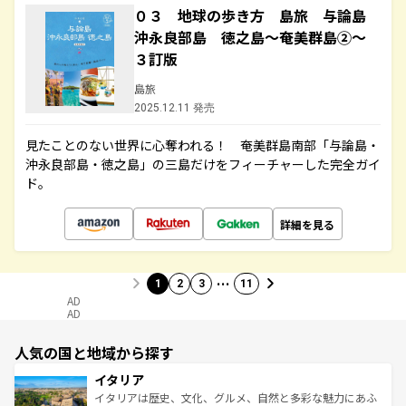
０３ 地球の歩き方 島旅 与論島
沖永良部島 徳之島～奄美群島②～
３訂版
島旅
2025.12.11 発売
見たことのない世界に心奪われる！ 奄美群島南部「与論島・
沖永良部島・徳之島」の三島だけをフィーチャーした完全ガイ
ド。
詳細を見る
…
1
2
3
11
AD
AD
人気の国と地域から探す
イタリア
イタリアは歴史、文化、グルメ、自然と多彩な魅力にあふ