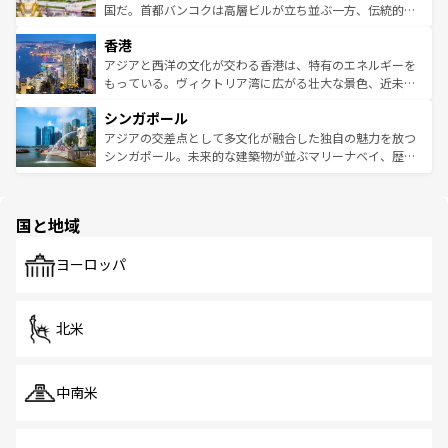
覧
を参照してほしい。
醸し出している。また、バラエティの豊かさとおいしさで
国だ。首都バンコクは高層ビルが立ち並ぶ一方、伝統的な
世界中の食通を魅了してやまないベトナム料理も魅力のひ
寺院や市場がいたるところに点在し、古きよき文化と現代
香港
とつ。フォーやバインミー、ベトナムコーヒーなどは、ぜ
の活気が交差している。北部ではチェンマイなどの山岳地
ひ現地で味わいたい。どの地域を訪れてもあたたかい人々
帯で自然と触れ合い、南部ではプーケットやクラビの美し
アジアと西洋の文化が交わる香港は、特有のエネルギーを
が旅行者を迎えてくれるので、きっと忘れられない旅にな
いビーチでリゾート気分を楽しむことができる。タイ料理
もっている。ヴィクトリア湾に広がる壮大な景色、近未来
るはずだ。 なお、新着のベトナム情報は
コンテンツ一覧
を
は世界的に有名で、屋台から高級レストランまで味覚を刺
的なアートスポット、そして歴史と現代が融合した町並
参照してほしい。
シンガポール
激する。気候は一年中温暖で、どの季節にも異なる楽しみ
み、どこを訪れても感動するはず。観光スポットが密集し
が待っている。親しみやすいタイの人々、仏教を中心とし
ており、効率よく見どころを回れるのも魅力。息をのむよ
アジアの交差点として多文化が融合した独自の魅力を放つ
た文化、そして多様な観光資源が、訪れる旅人を魅了し続
うな絶景から文化的な体験まで、香港を存分に楽しみ尽く
シンガポール。未来的な建築物が並ぶマリーナベイ、歴史
ける。 なお、新着のタイ情報は
コンテンツ一覧
を参照して
そう。 なお、新着の香港情報は
コンテンツ一覧
を参照して
と伝統を感じられるエスニックタウン、多数の緑豊かな公
ほしい。
ほしい。
園や自然保護区など、自然が調和した近代的な景観と文化
の多様性あふれるカラフルな町は、どこを歩いても新しい
国と地域
発見がある。さらに、治安のよさや充実した公共交通機関
も、旅行者にとっては魅力的なポイント。グルメも豊富
で、ホーカーズは地元の風情を楽しめる外せないスポット
ヨーロッパ
だ。訪れる人を飽きさせないシンガポールで、多様な魅力
を体感しよう。 なお、新着のシンガポール情報は
コンテン
ツ一覧
を参照してほしい。
北米
中南米