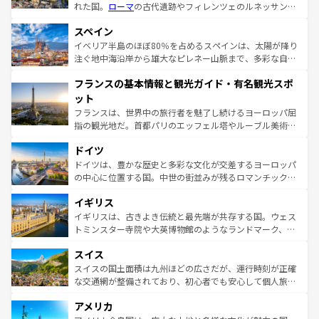
れた国。
ローマ
の古代遺跡やフィレンツェのルネッサンス
美術、ヴェネツィアの運河など、歴史あるスポットはもち
スペイン
ろん、トスカーナの美しい田園風景やアマルフィ海岸の絶
景など、自然景観も見逃せない。観光の合間には、本場の
イベリア半島のほぼ80％を占めるスペインは、太陽が降り
ピザやパスタなど、絶品のイタリア料理を堪能することも
注ぐ地中海沿岸から雄大なピレネー山脈まで、多彩な自然
できる。朝目覚めてから夜眠るまで、すべての瞬間を楽し
と文化が詰まったヨーロッパ屈指の旅行先だ。多様な地域
フランスの基本情報と観光ガイド・有名観光スポ
ませてくれるイタリアで、忘れられない旅をしてみよう！
文化が根付くこの国では、情熱的なフラメンコ、熱気あふ
なお、新着のイタリア情報は
コンテンツ一覧
を参照してほ
れる闘牛、そして美味しいタパスが生活の一部となってい
ット
しい。
る。首都マドリードの洗練された雰囲気や、バルセロナの
フランスは、世界中の旅行者を魅了し続けるヨーロッパ屈
アートに溢れた街角から、地方では古代ローマ遺跡や中世
指の観光地だ。首都パリのエッフェル塔やルーブル美術館
の城塞都市、穏やかなビーチリゾートまで多彩な表情を見
といった象徴的なスポットから、田舎町の古風な美しさま
せる。地方によって風土や気候が異なるスペインはその個
ドイツ
で、幅広い魅力が詰まっている。華麗な宮殿、歴史的な大
性で訪れる人を魅了する。 なお、新着のスペイン情報は
コ
聖堂、美しいビーチ、そして豊かな自然が、訪れる者を心
ドイツは、豊かな歴史と多彩な文化が交差するヨーロッパ
ンテンツ一覧
を参照してほしい。
から魅了する。また、フランスは美食の国としても知ら
の中心に位置する国。中世の街並みが残るロマンチック街
れ、フランス料理はユネスコ無形文化遺産にも登録されて
道から、未来を先取りするようなモダンな都市まで多様な
イギリス
いる。シャンパンの発祥地であるランス、プロヴァンスの
顔を持つこの国は、どこを歩いても飽きることがない。ベ
香り高いラベンダー畑など、多彩な楽しみ方が可能だ。さ
ルリンの文化的活気、バイエルン州のアルプスの絶景、そ
イギリスは、古きよき伝統と最先端が共存する国。ウェス
らに、パリ以外の地域にも魅力が溢れており、どの街角に
してライン川沿いのワイン畑といった風景は必見。ビール
トミンスター寺院や大英博物館のようなランドマーク、歴
も豊かな歴史と文化が息づいている。パリ以外の個性あふ
とソーセージを味わいながら地元の人と過ごす楽しい時間
史ある大学都市、美しい丘陵地帯や牧歌的な風景など、エ
れる地方に足を運ぶとそれぞれで全く異なる文化を体験で
スイス
は、お酒好きな人にはぜひ体験してほしい。 なお、新着の
リアごとに異なる魅力がある。また、優雅なアフタヌーン
きるだろう。 なお、新着のフランス情報は
コンテンツ一覧
ドイツ情報は
コンテンツ一覧
を参照してほしい。
ティー、ビール好きにはたまらない英国パブ、サッカー観
スイスの国土面積は九州ほどの広さだが、運行時刻が正確
を参照してほしい。
戦など、本場だからこそできる体験も豊富。イギリスを旅
な交通網が整備されており、初心者でも安心して個人旅行
して楽しみつくそう。 なお、新着のイギリス情報は
コンテ
を楽しめる。日本同様に時刻表どおりの旅が可能だ。中世
アメリカ
ンツ一覧
を参照してほしい。
の建物がそのまま残る町や、スイスならではのユニークな