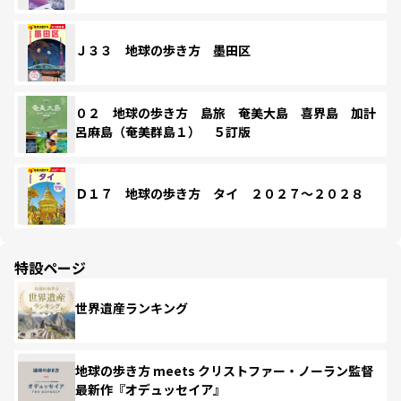
Ｊ３３ 地球の歩き方 墨田区
０２ 地球の歩き方 島旅 奄美大島 喜界島 加計
呂麻島（奄美群島１） ５訂版
Ｄ１７ 地球の歩き方 タイ ２０２７～２０２８
特設ページ
世界遺産ランキング
地球の歩き方 meets クリストファー・ノーラン監督
最新作『オデュッセイア』