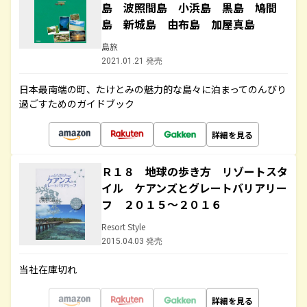
島 波照間島 小浜島 黒島 鳩間
島 新城島 由布島 加屋真島
島旅
2021.01.21 発売
日本最南端の町、たけとみの魅力的な島々に泊まってのんびり
過ごすためのガイドブック
詳細を見る
Ｒ１８ 地球の歩き方 リゾートスタ
イル ケアンズとグレートバリアリー
フ ２０１５～２０１６
Resort Style
2015.04.03 発売
当社在庫切れ
詳細を見る