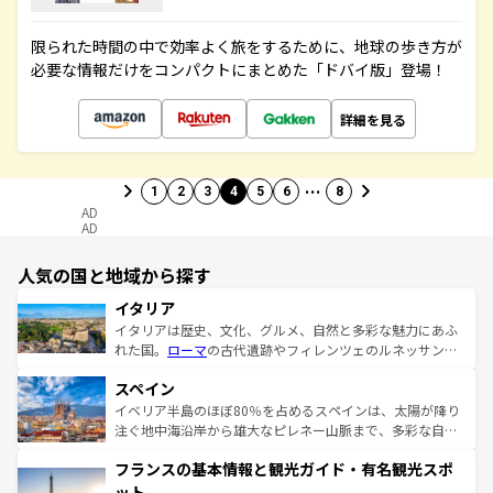
限られた時間の中で効率よく旅をするために、地球の歩き方が
必要な情報だけをコンパクトにまとめた「ドバイ版」登場！
詳細を見る
…
1
2
3
4
5
6
8
AD
AD
人気の国と地域から探す
イタリア
イタリアは歴史、文化、グルメ、自然と多彩な魅力にあふ
れた国。
ローマ
の古代遺跡やフィレンツェのルネッサンス
美術、ヴェネツィアの運河など、歴史あるスポットはもち
スペイン
ろん、トスカーナの美しい田園風景やアマルフィ海岸の絶
景など、自然景観も見逃せない。観光の合間には、本場の
イベリア半島のほぼ80％を占めるスペインは、太陽が降り
ピザやパスタなど、絶品のイタリア料理を堪能することも
注ぐ地中海沿岸から雄大なピレネー山脈まで、多彩な自然
できる。朝目覚めてから夜眠るまで、すべての瞬間を楽し
と文化が詰まったヨーロッパ屈指の旅行先だ。多様な地域
フランスの基本情報と観光ガイド・有名観光スポ
ませてくれるイタリアで、忘れられない旅をしてみよう！
文化が根付くこの国では、情熱的なフラメンコ、熱気あふ
なお、新着のイタリア情報は
コンテンツ一覧
を参照してほ
れる闘牛、そして美味しいタパスが生活の一部となってい
ット