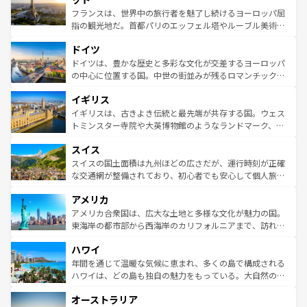
しい。
る。首都マドリードの洗練された雰囲気や、バルセロナの
フランスは、世界中の旅行者を魅了し続けるヨーロッパ屈
アートに溢れた街角から、地方では古代ローマ遺跡や中世
指の観光地だ。首都パリのエッフェル塔やルーブル美術館
の城塞都市、穏やかなビーチリゾートまで多彩な表情を見
といった象徴的なスポットから、田舎町の古風な美しさま
せる。地方によって風土や気候が異なるスペインはその個
ドイツ
で、幅広い魅力が詰まっている。華麗な宮殿、歴史的な大
性で訪れる人を魅了する。 なお、新着のスペイン情報は
コ
聖堂、美しいビーチ、そして豊かな自然が、訪れる者を心
ドイツは、豊かな歴史と多彩な文化が交差するヨーロッパ
ンテンツ一覧
を参照してほしい。
から魅了する。また、フランスは美食の国としても知ら
の中心に位置する国。中世の街並みが残るロマンチック街
れ、フランス料理はユネスコ無形文化遺産にも登録されて
道から、未来を先取りするようなモダンな都市まで多様な
イギリス
いる。シャンパンの発祥地であるランス、プロヴァンスの
顔を持つこの国は、どこを歩いても飽きることがない。ベ
香り高いラベンダー畑など、多彩な楽しみ方が可能だ。さ
ルリンの文化的活気、バイエルン州のアルプスの絶景、そ
イギリスは、古きよき伝統と最先端が共存する国。ウェス
らに、パリ以外の地域にも魅力が溢れており、どの街角に
してライン川沿いのワイン畑といった風景は必見。ビール
トミンスター寺院や大英博物館のようなランドマーク、歴
も豊かな歴史と文化が息づいている。パリ以外の個性あふ
とソーセージを味わいながら地元の人と過ごす楽しい時間
史ある大学都市、美しい丘陵地帯や牧歌的な風景など、エ
れる地方に足を運ぶとそれぞれで全く異なる文化を体験で
スイス
は、お酒好きな人にはぜひ体験してほしい。 なお、新着の
リアごとに異なる魅力がある。また、優雅なアフタヌーン
きるだろう。 なお、新着のフランス情報は
コンテンツ一覧
ドイツ情報は
コンテンツ一覧
を参照してほしい。
ティー、ビール好きにはたまらない英国パブ、サッカー観
スイスの国土面積は九州ほどの広さだが、運行時刻が正確
を参照してほしい。
戦など、本場だからこそできる体験も豊富。イギリスを旅
な交通網が整備されており、初心者でも安心して個人旅行
して楽しみつくそう。 なお、新着のイギリス情報は
コンテ
を楽しめる。日本同様に時刻表どおりの旅が可能だ。中世
アメリカ
ンツ一覧
を参照してほしい。
の建物がそのまま残る町や、スイスならではのユニークな
博物館もあり、アルプス観光だけでなく町歩きも満喫する
アメリカ合衆国は、広大な土地と多様な文化が魅力の国。
ことができる。国民の所得が高いため物価も高いが、旅行
東海岸の都市部から西海岸のカリフォルニアまで、訪れる
者向けの交通パス提供のサービスもあり、うまく活用すれ
場所ごとに異なる風景と体験が待っている。ニューヨーク
ハワイ
ば市内交通費無料で観光を楽しむこともできる。 なお、新
のような巨大都市は、観光、ショッピング、エンターテイ
着のスイス情報は
コンテンツ一覧
を参照してほしい。
ンメントが詰まった刺激的なスポットだ。一方、アメリカ
年間を通じて温暖な気候に恵まれ、多くの島で構成される
西部には大自然が広がり、グランドキャニオンやイエロー
ハワイは、どの島も独自の魅力をもっている。大自然の神
ストーン国立公園といった絶景が堪能できる。さらに、南
秘を感じたいなら、火山が生み出した壮大な景観を誇るハ
オーストラリア
部のニューオーリンズでは、音楽と美食が融合した独特の
ワイ島は見逃せない。また、定番の観光地といえばオアフ