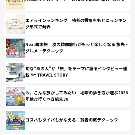
エアラインランキング 読者の投票をもとにランキン
グ形式で発表
Next韓国旅 次の韓国旅行がもっと楽しくなる 旅先・
グルメ・テクニック
旬な“あの人”が「旅」をテーマに語るインタビュー連
載 MY TRAVEL STORY
今、こんな旅がしてみたい！地球の歩き方が選ぶ2026
年絶対行くべき旅先30
コスパもタイパもかなえる！賢者の旅テクニック