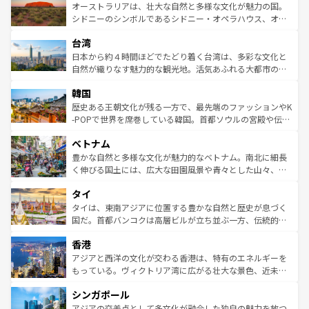
文化が魅力。旅行者はアメリカの各地域で異なる魅力を楽
島だが、静かな自然を求めるならマウイ島やカウアイ島が
オーストラリアは、壮大な自然と多様な文化が魅力の国。
しみながら、その多様性と豊かな歴史を感じることができ
おすすめ。エメラルドグリーンに輝く海をはじめ、豊かな
シドニーのシンボルであるシドニー・オペラハウス、オー
るだろう。車でのロードトリップや列車の旅も、アメリカ
文化や歴史が息づいている。「アロハスピリット」と呼ば
ストラリア東海岸北部に広がる大サンゴ礁地帯グレートバ
ならではの贅沢な旅のスタイルだ。 なお、新着のアメリカ
台湾
れるおもてなしの心で訪れる人々を迎えてくれるハワイの
リアリーフや大陸中央部にそびえるウルル（エアーズロッ
情報は
コンテンツ一覧
を参照してほしい。
人々、おいしいローカルフードやハワイアンミュージッ
ク）、タスマニアの美しい原生林やケアンズの熱帯雨林な
日本から約４時間ほどでたどり着く台湾は、多彩な文化と
ク、伝統的なフラダンスなど、すべてがハワイの魅力を彩
ど、見どころがたくさん。また、カフェやワイン、オージ
自然が織りなす魅力的な観光地。活気あふれる大都市の台
っている。訪れるたびに新しい発見と感動が待っているハ
ービーフなどの食文化も豊かで、美味しいものであふれて
北やノスタルジックな町並みが人気な九份（ジォウフェ
ワイを、存分に味わってほしい。 なお、新着のハワイ情報
韓国
いる。アクティビティも充実しており、サーフィンやダイ
ン）、静ひつな山岳地帯である台湾東部など、都市の喧騒
は
コンテンツ一覧
を参照してほしい。
ビング、ハイキングなど、アウトドア好きにはたまらな
と山間の静けさが共存しており、訪れる人に新しい発見と
歴史ある王朝文化が残る一方で、最先端のファッションやK
い。オーストラリアの多彩な魅力を存分に味わいつくそ
驚きをもたらしてくれる。また、奥深い台湾の食文化も魅
-POPで世界を席巻している韓国。首都ソウルの宮殿や伝統
う。 なお、新着のオーストラリア情報は
コンテンツ一覧
を
力で、夜市などの屋台グルメから高級料理、ヘルシーで美
家屋が並ぶエリアでは韓国の歴史と文化に浸ることがで
参照してほしい。
ベトナム
容にもいいと評判のスイーツなど、バラエティ豊かな料理
き、地方に足を延ばせば四季折々の自然美を楽しむことが
が味わえる。 なお、新着の台湾情報は
コンテンツ一覧
を参
できる。そして、キムチや焼肉、絶品のストリートフード
豊かな自然と多様な文化が魅力的なベトナム。南北に細長
照してほしい。
まで、さまざまな韓国料理が待っている。夜には、韓国な
く伸びる国土には、広大な田園風景や青々とした山々、世
らではのナイトライフも堪能できる。あたたかいホスピタ
界遺産に登録された壮大な自然景観が点在し、都市部では
タイ
リティに包まれながら、韓国の多彩な魅力を心ゆくまで味
急速な発展と共に伝統が息づく。ハノイの古い町並みやホ
わってみてほしい。 なお、新着の韓国情報は
コンテンツ一
ーチミン市のフランス統治時代の建物も、独特の雰囲気を
タイは、東南アジアに位置する豊かな自然と歴史が息づく
覧
を参照してほしい。
醸し出している。また、バラエティの豊かさとおいしさで
国だ。首都バンコクは高層ビルが立ち並ぶ一方、伝統的な
世界中の食通を魅了してやまないベトナム料理も魅力のひ
寺院や市場がいたるところに点在し、古きよき文化と現代
香港
とつ。フォーやバインミー、ベトナムコーヒーなどは、ぜ
の活気が交差している。北部ではチェンマイなどの山岳地
ひ現地で味わいたい。どの地域を訪れてもあたたかい人々
帯で自然と触れ合い、南部ではプーケットやクラビの美し
アジアと西洋の文化が交わる香港は、特有のエネルギーを
が旅行者を迎えてくれるので、きっと忘れられない旅にな
いビーチでリゾート気分を楽しむことができる。タイ料理
もっている。ヴィクトリア湾に広がる壮大な景色、近未来
るはずだ。 なお、新着のベトナム情報は
コンテンツ一覧
を
は世界的に有名で、屋台から高級レストランまで味覚を刺
的なアートスポット、そして歴史と現代が融合した町並
参照してほしい。
シンガポール
激する。気候は一年中温暖で、どの季節にも異なる楽しみ
み、どこを訪れても感動するはず。観光スポットが密集し
が待っている。親しみやすいタイの人々、仏教を中心とし
ており、効率よく見どころを回れるのも魅力。息をのむよ
アジアの交差点として多文化が融合した独自の魅力を放つ