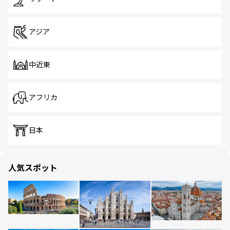
アジア
中近東
アフリカ
日本
人気スポット