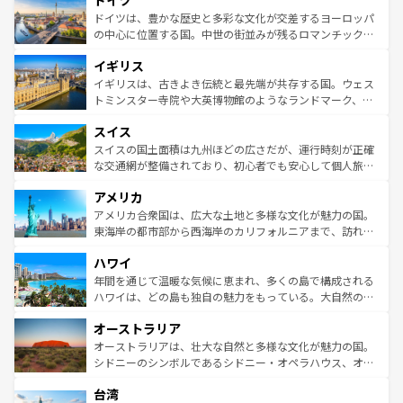
ドイツ
で、幅広い魅力が詰まっている。華麗な宮殿、歴史的な大
性で訪れる人を魅了する。 なお、新着のスペイン情報は
コ
聖堂、美しいビーチ、そして豊かな自然が、訪れる者を心
ドイツは、豊かな歴史と多彩な文化が交差するヨーロッパ
ンテンツ一覧
を参照してほしい。
から魅了する。また、フランスは美食の国としても知ら
の中心に位置する国。中世の街並みが残るロマンチック街
れ、フランス料理はユネスコ無形文化遺産にも登録されて
道から、未来を先取りするようなモダンな都市まで多様な
イギリス
いる。シャンパンの発祥地であるランス、プロヴァンスの
顔を持つこの国は、どこを歩いても飽きることがない。ベ
香り高いラベンダー畑など、多彩な楽しみ方が可能だ。さ
ルリンの文化的活気、バイエルン州のアルプスの絶景、そ
イギリスは、古きよき伝統と最先端が共存する国。ウェス
らに、パリ以外の地域にも魅力が溢れており、どの街角に
してライン川沿いのワイン畑といった風景は必見。ビール
トミンスター寺院や大英博物館のようなランドマーク、歴
も豊かな歴史と文化が息づいている。パリ以外の個性あふ
とソーセージを味わいながら地元の人と過ごす楽しい時間
史ある大学都市、美しい丘陵地帯や牧歌的な風景など、エ
れる地方に足を運ぶとそれぞれで全く異なる文化を体験で
スイス
は、お酒好きな人にはぜひ体験してほしい。 なお、新着の
リアごとに異なる魅力がある。また、優雅なアフタヌーン
きるだろう。 なお、新着のフランス情報は
コンテンツ一覧
ドイツ情報は
コンテンツ一覧
を参照してほしい。
ティー、ビール好きにはたまらない英国パブ、サッカー観
スイスの国土面積は九州ほどの広さだが、運行時刻が正確
を参照してほしい。
戦など、本場だからこそできる体験も豊富。イギリスを旅
な交通網が整備されており、初心者でも安心して個人旅行
して楽しみつくそう。 なお、新着のイギリス情報は
コンテ
を楽しめる。日本同様に時刻表どおりの旅が可能だ。中世
アメリカ
ンツ一覧
を参照してほしい。
の建物がそのまま残る町や、スイスならではのユニークな
博物館もあり、アルプス観光だけでなく町歩きも満喫する
アメリカ合衆国は、広大な土地と多様な文化が魅力の国。
ことができる。国民の所得が高いため物価も高いが、旅行
東海岸の都市部から西海岸のカリフォルニアまで、訪れる
者向けの交通パス提供のサービスもあり、うまく活用すれ
場所ごとに異なる風景と体験が待っている。ニューヨーク
ハワイ
ば市内交通費無料で観光を楽しむこともできる。 なお、新
のような巨大都市は、観光、ショッピング、エンターテイ
着のスイス情報は
コンテンツ一覧
を参照してほしい。
ンメントが詰まった刺激的なスポットだ。一方、アメリカ
年間を通じて温暖な気候に恵まれ、多くの島で構成される
西部には大自然が広がり、グランドキャニオンやイエロー
ハワイは、どの島も独自の魅力をもっている。大自然の神
ストーン国立公園といった絶景が堪能できる。さらに、南
秘を感じたいなら、火山が生み出した壮大な景観を誇るハ
オーストラリア
部のニューオーリンズでは、音楽と美食が融合した独特の
ワイ島は見逃せない。また、定番の観光地といえばオアフ
文化が魅力。旅行者はアメリカの各地域で異なる魅力を楽
島だが、静かな自然を求めるならマウイ島やカウアイ島が
オーストラリアは、壮大な自然と多様な文化が魅力の国。
しみながら、その多様性と豊かな歴史を感じることができ
おすすめ。エメラルドグリーンに輝く海をはじめ、豊かな
シドニーのシンボルであるシドニー・オペラハウス、オー
るだろう。車でのロードトリップや列車の旅も、アメリカ
文化や歴史が息づいている。「アロハスピリット」と呼ば
ストラリア東海岸北部に広がる大サンゴ礁地帯グレートバ
ならではの贅沢な旅のスタイルだ。 なお、新着のアメリカ
台湾
れるおもてなしの心で訪れる人々を迎えてくれるハワイの
リアリーフや大陸中央部にそびえるウルル（エアーズロッ