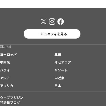
コミュニティを見る
国と地域
ヨーロッパ
北米
中南米
オセアニア
ハワイ
リゾート
アジア
中近東
アフリカ
日本
ウェブマガジン
特派員ブログ