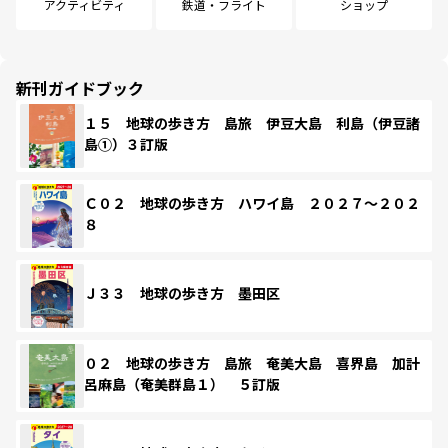
アクティビティ
鉄道・フライト
ショップ
新刊ガイドブック
１５ 地球の歩き方 島旅 伊豆大島 利島（伊豆諸
島①）３訂版
Ｃ０２ 地球の歩き方 ハワイ島 ２０２７～２０２
８
Ｊ３３ 地球の歩き方 墨田区
０２ 地球の歩き方 島旅 奄美大島 喜界島 加計
呂麻島（奄美群島１） ５訂版