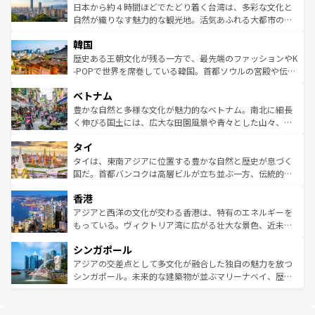
情報は
コンテンツ一覧
を参照してほしい。
人々、おいしいローカルフードやハワイアンミュージッ
ク）、タスマニアの美しい原生林やケアンズの熱帯雨林な
日本から約４時間ほどでたどり着く台湾は、多彩な文化と
ク、伝統的なフラダンスなど、すべてがハワイの魅力を彩
ど、見どころがたくさん。また、カフェやワイン、オージ
自然が織りなす魅力的な観光地。活気あふれる大都市の台
っている。訪れるたびに新しい発見と感動が待っているハ
ービーフなどの食文化も豊かで、美味しいものであふれて
北やノスタルジックな町並みが人気な九份（ジォウフェ
ワイを、存分に味わってほしい。 なお、新着のハワイ情報
韓国
いる。アクティビティも充実しており、サーフィンやダイ
ン）、静ひつな山岳地帯である台湾東部など、都市の喧騒
は
コンテンツ一覧
を参照してほしい。
ビング、ハイキングなど、アウトドア好きにはたまらな
と山間の静けさが共存しており、訪れる人に新しい発見と
歴史ある王朝文化が残る一方で、最先端のファッションやK
い。オーストラリアの多彩な魅力を存分に味わいつくそ
驚きをもたらしてくれる。また、奥深い台湾の食文化も魅
-POPで世界を席巻している韓国。首都ソウルの宮殿や伝統
う。 なお、新着のオーストラリア情報は
コンテンツ一覧
を
力で、夜市などの屋台グルメから高級料理、ヘルシーで美
家屋が並ぶエリアでは韓国の歴史と文化に浸ることがで
参照してほしい。
ベトナム
容にもいいと評判のスイーツなど、バラエティ豊かな料理
き、地方に足を延ばせば四季折々の自然美を楽しむことが
が味わえる。 なお、新着の台湾情報は
コンテンツ一覧
を参
できる。そして、キムチや焼肉、絶品のストリートフード
豊かな自然と多様な文化が魅力的なベトナム。南北に細長
照してほしい。
まで、さまざまな韓国料理が待っている。夜には、韓国な
く伸びる国土には、広大な田園風景や青々とした山々、世
らではのナイトライフも堪能できる。あたたかいホスピタ
界遺産に登録された壮大な自然景観が点在し、都市部では
タイ
リティに包まれながら、韓国の多彩な魅力を心ゆくまで味
急速な発展と共に伝統が息づく。ハノイの古い町並みやホ
わってみてほしい。 なお、新着の韓国情報は
コンテンツ一
ーチミン市のフランス統治時代の建物も、独特の雰囲気を
タイは、東南アジアに位置する豊かな自然と歴史が息づく
覧
を参照してほしい。
醸し出している。また、バラエティの豊かさとおいしさで
国だ。首都バンコクは高層ビルが立ち並ぶ一方、伝統的な
世界中の食通を魅了してやまないベトナム料理も魅力のひ
寺院や市場がいたるところに点在し、古きよき文化と現代
香港
とつ。フォーやバインミー、ベトナムコーヒーなどは、ぜ
の活気が交差している。北部ではチェンマイなどの山岳地
ひ現地で味わいたい。どの地域を訪れてもあたたかい人々
帯で自然と触れ合い、南部ではプーケットやクラビの美し
アジアと西洋の文化が交わる香港は、特有のエネルギーを
が旅行者を迎えてくれるので、きっと忘れられない旅にな
いビーチでリゾート気分を楽しむことができる。タイ料理
もっている。ヴィクトリア湾に広がる壮大な景色、近未来
るはずだ。 なお、新着のベトナム情報は
コンテンツ一覧
を
は世界的に有名で、屋台から高級レストランまで味覚を刺
的なアートスポット、そして歴史と現代が融合した町並
参照してほしい。
シンガポール
激する。気候は一年中温暖で、どの季節にも異なる楽しみ
み、どこを訪れても感動するはず。観光スポットが密集し
が待っている。親しみやすいタイの人々、仏教を中心とし
ており、効率よく見どころを回れるのも魅力。息をのむよ
アジアの交差点として多文化が融合した独自の魅力を放つ
た文化、そして多様な観光資源が、訪れる旅人を魅了し続
うな絶景から文化的な体験まで、香港を存分に楽しみ尽く
シンガポール。未来的な建築物が並ぶマリーナベイ、歴史
ける。 なお、新着のタイ情報は
コンテンツ一覧
を参照して
そう。 なお、新着の香港情報は
コンテンツ一覧
を参照して
と伝統を感じられるエスニックタウン、多数の緑豊かな公
ほしい。
ほしい。
園や自然保護区など、自然が調和した近代的な景観と文化
の多様性あふれるカラフルな町は、どこを歩いても新しい