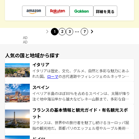
詳細を見る
…
1
2
3
7
AD
AD
人気の国と地域から探す
イタリア
イタリアは歴史、文化、グルメ、自然と多彩な魅力にあふ
れた国。
ローマ
の古代遺跡やフィレンツェのルネッサンス
美術、ヴェネツィアの運河など、歴史あるスポットはもち
スペイン
ろん、トスカーナの美しい田園風景やアマルフィ海岸の絶
景など、自然景観も見逃せない。観光の合間には、本場の
イベリア半島のほぼ80％を占めるスペインは、太陽が降り
ピザやパスタなど、絶品のイタリア料理を堪能することも
注ぐ地中海沿岸から雄大なピレネー山脈まで、多彩な自然
できる。朝目覚めてから夜眠るまで、すべての瞬間を楽し
と文化が詰まったヨーロッパ屈指の旅行先だ。多様な地域
フランスの基本情報と観光ガイド・有名観光スポ
ませてくれるイタリアで、忘れられない旅をしてみよう！
文化が根付くこの国では、情熱的なフラメンコ、熱気あふ
なお、新着のイタリア情報は
コンテンツ一覧
を参照してほ
れる闘牛、そして美味しいタパスが生活の一部となってい
ット
しい。
る。首都マドリードの洗練された雰囲気や、バルセロナの
フランスは、世界中の旅行者を魅了し続けるヨーロッパ屈
アートに溢れた街角から、地方では古代ローマ遺跡や中世
指の観光地だ。首都パリのエッフェル塔やルーブル美術館
の城塞都市、穏やかなビーチリゾートまで多彩な表情を見
といった象徴的なスポットから、田舎町の古風な美しさま
せる。地方によって風土や気候が異なるスペインはその個