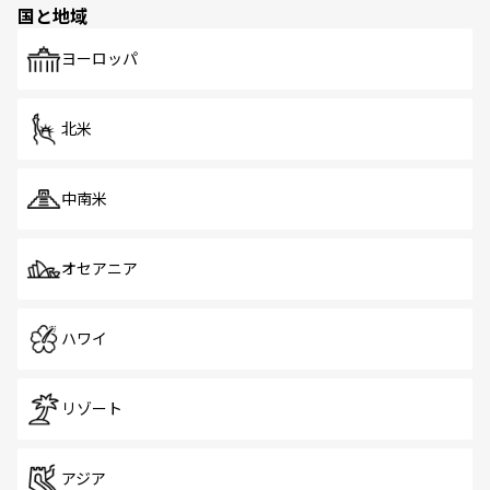
国と地域
発見がある。さらに、治安のよさや充実した公共交通機関
も、旅行者にとっては魅力的なポイント。グルメも豊富
で、ホーカーズは地元の風情を楽しめる外せないスポット
ヨーロッパ
だ。訪れる人を飽きさせないシンガポールで、多様な魅力
を体感しよう。 なお、新着のシンガポール情報は
コンテン
ツ一覧
を参照してほしい。
北米
中南米
オセアニア
ハワイ
リゾート
アジア