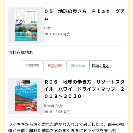
０５ 地球の歩き方 Ｐｌａｔ グア
ム
Plat
2016.03.04 発売
当社在庫切れ
詳細を見る
Ｒ０６ 地球の歩き方 リゾートスタ
イル ハワイ ドライブ・マップ ２
０１９～２０２０
Resort Style
2018.12.05 発売
ワイキキから遠く離れた静かな入り江で過ごしたり、都会の喧
噪から遠く離れた離島を気の向くままにドライブを楽しむ