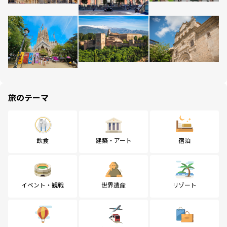
旅のテーマ
飲食
建築・アート
宿泊
イベント・観戦
世界遺産
リゾート