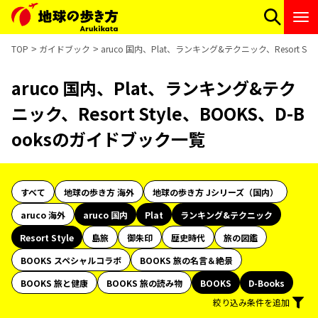
TOP
ガイドブック
aruco 国内、Plat、ランキング&テクニック、Resort St
aruco 国内、Plat、ランキング&テク
ニック、Resort Style、BOOKS、D-B
ooksのガイドブック一覧
すべて
地球の歩き方 海外
地球の歩き方 Jシリーズ（国内）
aruco 海外
aruco 国内
Plat
ランキング&テクニック
Resort Style
島旅
御朱印
歴史時代
旅の図鑑
BOOKS スペシャルコラボ
BOOKS 旅の名言＆絶景
BOOKS 旅と健康
BOOKS 旅の読み物
BOOKS
D-Books
絞り込み条件を追加