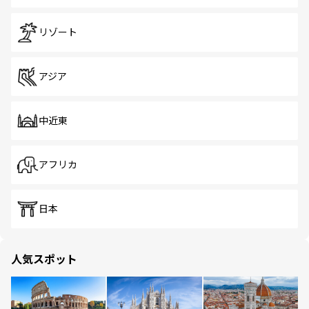
リゾート
アジア
中近東
アフリカ
日本
人気スポット