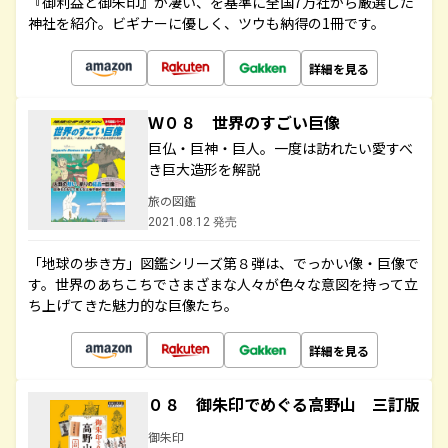
『御利益と御朱印』が凄い、を基準に全国7万社から厳選した
神社を紹介。ビギナーに優しく、ツウも納得の1冊です。
詳細を見る
Ｗ０８ 世界のすごい巨像
巨仏・巨神・巨人。一度は訪れたい愛すべ
き巨大造形を解説
旅の図鑑
2021.08.12 発売
「地球の歩き方」図鑑シリーズ第８弾は、でっかい像・巨像で
す。世界のあちこちでさまざまな人々が色々な意図を持って立
ち上げてきた魅力的な巨像たち。
詳細を見る
０８ 御朱印でめぐる高野山 三訂版
御朱印