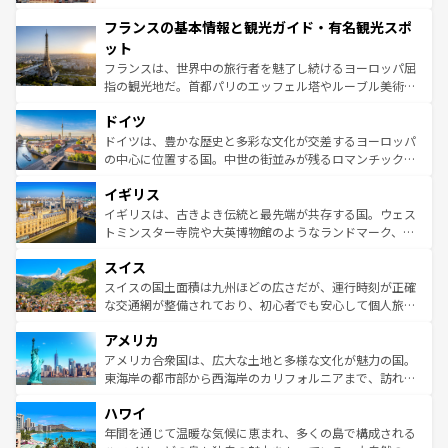
できる。朝目覚めてから夜眠るまで、すべての瞬間を楽し
と文化が詰まったヨーロッパ屈指の旅行先だ。多様な地域
フランスの基本情報と観光ガイド・有名観光スポ
ませてくれるイタリアで、忘れられない旅をしてみよう！
文化が根付くこの国では、情熱的なフラメンコ、熱気あふ
なお、新着のイタリア情報は
コンテンツ一覧
を参照してほ
れる闘牛、そして美味しいタパスが生活の一部となってい
ット
しい。
る。首都マドリードの洗練された雰囲気や、バルセロナの
フランスは、世界中の旅行者を魅了し続けるヨーロッパ屈
アートに溢れた街角から、地方では古代ローマ遺跡や中世
指の観光地だ。首都パリのエッフェル塔やルーブル美術館
の城塞都市、穏やかなビーチリゾートまで多彩な表情を見
といった象徴的なスポットから、田舎町の古風な美しさま
せる。地方によって風土や気候が異なるスペインはその個
ドイツ
で、幅広い魅力が詰まっている。華麗な宮殿、歴史的な大
性で訪れる人を魅了する。 なお、新着のスペイン情報は
コ
聖堂、美しいビーチ、そして豊かな自然が、訪れる者を心
ドイツは、豊かな歴史と多彩な文化が交差するヨーロッパ
ンテンツ一覧
を参照してほしい。
から魅了する。また、フランスは美食の国としても知ら
の中心に位置する国。中世の街並みが残るロマンチック街
れ、フランス料理はユネスコ無形文化遺産にも登録されて
道から、未来を先取りするようなモダンな都市まで多様な
イギリス
いる。シャンパンの発祥地であるランス、プロヴァンスの
顔を持つこの国は、どこを歩いても飽きることがない。ベ
香り高いラベンダー畑など、多彩な楽しみ方が可能だ。さ
ルリンの文化的活気、バイエルン州のアルプスの絶景、そ
イギリスは、古きよき伝統と最先端が共存する国。ウェス
らに、パリ以外の地域にも魅力が溢れており、どの街角に
してライン川沿いのワイン畑といった風景は必見。ビール
トミンスター寺院や大英博物館のようなランドマーク、歴
も豊かな歴史と文化が息づいている。パリ以外の個性あふ
とソーセージを味わいながら地元の人と過ごす楽しい時間
史ある大学都市、美しい丘陵地帯や牧歌的な風景など、エ
れる地方に足を運ぶとそれぞれで全く異なる文化を体験で
スイス
は、お酒好きな人にはぜひ体験してほしい。 なお、新着の
リアごとに異なる魅力がある。また、優雅なアフタヌーン
きるだろう。 なお、新着のフランス情報は
コンテンツ一覧
ドイツ情報は
コンテンツ一覧
を参照してほしい。
ティー、ビール好きにはたまらない英国パブ、サッカー観
スイスの国土面積は九州ほどの広さだが、運行時刻が正確
を参照してほしい。
戦など、本場だからこそできる体験も豊富。イギリスを旅
な交通網が整備されており、初心者でも安心して個人旅行
して楽しみつくそう。 なお、新着のイギリス情報は
コンテ
を楽しめる。日本同様に時刻表どおりの旅が可能だ。中世
アメリカ
ンツ一覧
を参照してほしい。
の建物がそのまま残る町や、スイスならではのユニークな
博物館もあり、アルプス観光だけでなく町歩きも満喫する
アメリカ合衆国は、広大な土地と多様な文化が魅力の国。
ことができる。国民の所得が高いため物価も高いが、旅行
東海岸の都市部から西海岸のカリフォルニアまで、訪れる
者向けの交通パス提供のサービスもあり、うまく活用すれ
場所ごとに異なる風景と体験が待っている。ニューヨーク
ハワイ
ば市内交通費無料で観光を楽しむこともできる。 なお、新
のような巨大都市は、観光、ショッピング、エンターテイ
着のスイス情報は
コンテンツ一覧
を参照してほしい。
ンメントが詰まった刺激的なスポットだ。一方、アメリカ
年間を通じて温暖な気候に恵まれ、多くの島で構成される