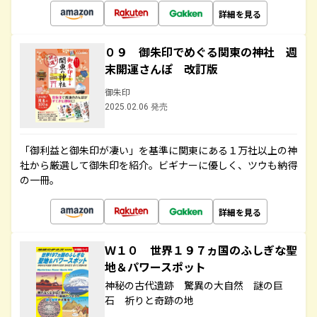
詳細を見る
０９ 御朱印でめぐる関東の神社 週
末開運さんぽ 改訂版
御朱印
2025.02.06 発売
「御利益と御朱印が凄い」を基準に関東にある１万社以上の神
社から厳選して御朱印を紹介。ビギナーに優しく、ツウも納得
の一冊。
詳細を見る
Ｗ１０ 世界１９７ヵ国のふしぎな聖
地＆パワースポット
神秘の古代遺跡 驚異の大自然 謎の巨
石 祈りと奇跡の地