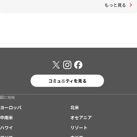
もっと見る
コミュニティを見る
国と地域
ヨーロッパ
北米
中南米
オセアニア
ハワイ
リゾート