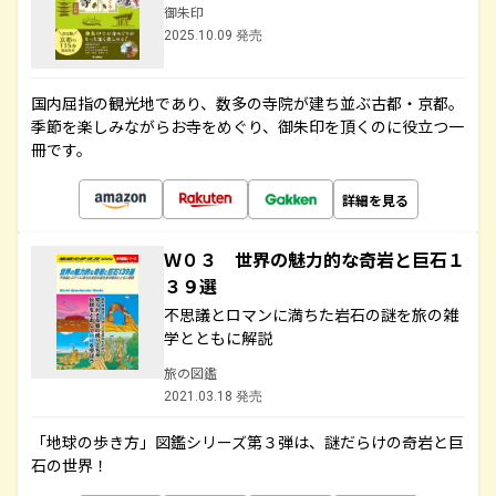
御朱印
2025.10.09 発売
国内屈指の観光地であり、数多の寺院が建ち並ぶ古都・京都。
季節を楽しみながらお寺をめぐり、御朱印を頂くのに役立つ一
冊です。
詳細を見る
Ｗ０３ 世界の魅力的な奇岩と巨石１
３９選
不思議とロマンに満ちた岩石の謎を旅の雑
学とともに解説
旅の図鑑
2021.03.18 発売
「地球の歩き方」図鑑シリーズ第３弾は、謎だらけの奇岩と巨
石の世界！