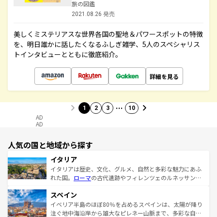
旅の図鑑
2021.08.26 発売
美しくミステリアスな世界各国の聖地＆パワースポットの特徴
を、明日誰かに話したくなるふしぎ雑学、5人のスペシャリス
トインタビューとともに徹底紹介。
詳細を見る
…
1
2
3
10
AD
AD
人気の国と地域から探す
イタリア
イタリアは歴史、文化、グルメ、自然と多彩な魅力にあふ
れた国。
ローマ
の古代遺跡やフィレンツェのルネッサンス
美術、ヴェネツィアの運河など、歴史あるスポットはもち
スペイン
ろん、トスカーナの美しい田園風景やアマルフィ海岸の絶
景など、自然景観も見逃せない。観光の合間には、本場の
イベリア半島のほぼ80％を占めるスペインは、太陽が降り
ピザやパスタなど、絶品のイタリア料理を堪能することも
注ぐ地中海沿岸から雄大なピレネー山脈まで、多彩な自然