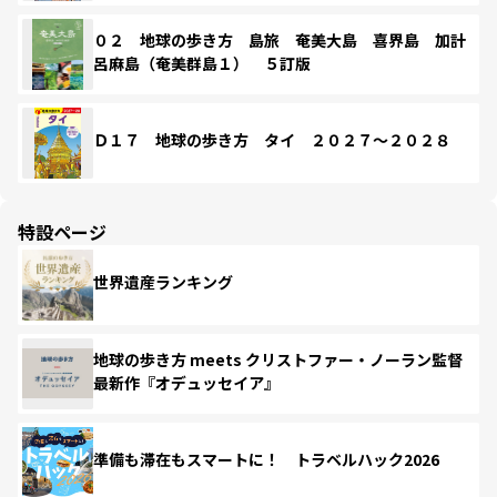
０２ 地球の歩き方 島旅 奄美大島 喜界島 加計
呂麻島（奄美群島１） ５訂版
Ｄ１７ 地球の歩き方 タイ ２０２７～２０２８
特設ページ
世界遺産ランキング
地球の歩き方 meets クリストファー・ノーラン監督
最新作『オデュッセイア』
準備も滞在もスマートに！ トラベルハック2026