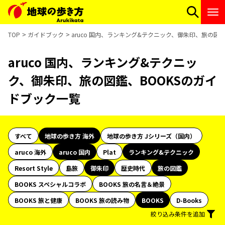
TOP
ガイドブック
aruco 国内、ランキング&テクニック、御朱印、旅の図
aruco 国内、ランキング&テクニッ
ク、御朱印、旅の図鑑、BOOKSのガイ
ドブック一覧
すべて
地球の歩き方 海外
地球の歩き方 Jシリーズ（国内）
aruco 海外
aruco 国内
Plat
ランキング&テクニック
Resort Style
島旅
御朱印
歴史時代
旅の図鑑
BOOKS スペシャルコラボ
BOOKS 旅の名言＆絶景
BOOKS 旅と健康
BOOKS 旅の読み物
BOOKS
D-Books
絞り込み条件を追加