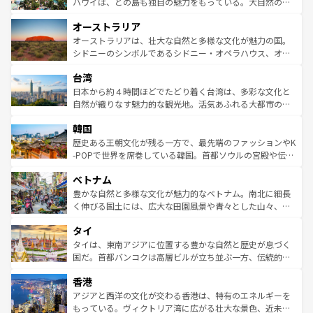
西部には大自然が広がり、グランドキャニオンやイエロー
ハワイは、どの島も独自の魅力をもっている。大自然の神
ストーン国立公園といった絶景が堪能できる。さらに、南
秘を感じたいなら、火山が生み出した壮大な景観を誇るハ
オーストラリア
部のニューオーリンズでは、音楽と美食が融合した独特の
ワイ島は見逃せない。また、定番の観光地といえばオアフ
文化が魅力。旅行者はアメリカの各地域で異なる魅力を楽
島だが、静かな自然を求めるならマウイ島やカウアイ島が
オーストラリアは、壮大な自然と多様な文化が魅力の国。
しみながら、その多様性と豊かな歴史を感じることができ
おすすめ。エメラルドグリーンに輝く海をはじめ、豊かな
シドニーのシンボルであるシドニー・オペラハウス、オー
るだろう。車でのロードトリップや列車の旅も、アメリカ
文化や歴史が息づいている。「アロハスピリット」と呼ば
ストラリア東海岸北部に広がる大サンゴ礁地帯グレートバ
ならではの贅沢な旅のスタイルだ。 なお、新着のアメリカ
台湾
れるおもてなしの心で訪れる人々を迎えてくれるハワイの
リアリーフや大陸中央部にそびえるウルル（エアーズロッ
情報は
コンテンツ一覧
を参照してほしい。
人々、おいしいローカルフードやハワイアンミュージッ
ク）、タスマニアの美しい原生林やケアンズの熱帯雨林な
日本から約４時間ほどでたどり着く台湾は、多彩な文化と
ク、伝統的なフラダンスなど、すべてがハワイの魅力を彩
ど、見どころがたくさん。また、カフェやワイン、オージ
自然が織りなす魅力的な観光地。活気あふれる大都市の台
っている。訪れるたびに新しい発見と感動が待っているハ
ービーフなどの食文化も豊かで、美味しいものであふれて
北やノスタルジックな町並みが人気な九份（ジォウフェ
ワイを、存分に味わってほしい。 なお、新着のハワイ情報
韓国
いる。アクティビティも充実しており、サーフィンやダイ
ン）、静ひつな山岳地帯である台湾東部など、都市の喧騒
は
コンテンツ一覧
を参照してほしい。
ビング、ハイキングなど、アウトドア好きにはたまらな
と山間の静けさが共存しており、訪れる人に新しい発見と
歴史ある王朝文化が残る一方で、最先端のファッションやK
い。オーストラリアの多彩な魅力を存分に味わいつくそ
驚きをもたらしてくれる。また、奥深い台湾の食文化も魅
-POPで世界を席巻している韓国。首都ソウルの宮殿や伝統
う。 なお、新着のオーストラリア情報は
コンテンツ一覧
を
力で、夜市などの屋台グルメから高級料理、ヘルシーで美
家屋が並ぶエリアでは韓国の歴史と文化に浸ることがで
参照してほしい。
ベトナム
容にもいいと評判のスイーツなど、バラエティ豊かな料理
き、地方に足を延ばせば四季折々の自然美を楽しむことが
が味わえる。 なお、新着の台湾情報は
コンテンツ一覧
を参
できる。そして、キムチや焼肉、絶品のストリートフード
豊かな自然と多様な文化が魅力的なベトナム。南北に細長
照してほしい。
まで、さまざまな韓国料理が待っている。夜には、韓国な
く伸びる国土には、広大な田園風景や青々とした山々、世
らではのナイトライフも堪能できる。あたたかいホスピタ
界遺産に登録された壮大な自然景観が点在し、都市部では
タイ
リティに包まれながら、韓国の多彩な魅力を心ゆくまで味
急速な発展と共に伝統が息づく。ハノイの古い町並みやホ
わってみてほしい。 なお、新着の韓国情報は
コンテンツ一
ーチミン市のフランス統治時代の建物も、独特の雰囲気を
タイは、東南アジアに位置する豊かな自然と歴史が息づく
覧
を参照してほしい。
醸し出している。また、バラエティの豊かさとおいしさで
国だ。首都バンコクは高層ビルが立ち並ぶ一方、伝統的な
世界中の食通を魅了してやまないベトナム料理も魅力のひ
寺院や市場がいたるところに点在し、古きよき文化と現代
香港
とつ。フォーやバインミー、ベトナムコーヒーなどは、ぜ
の活気が交差している。北部ではチェンマイなどの山岳地
ひ現地で味わいたい。どの地域を訪れてもあたたかい人々
帯で自然と触れ合い、南部ではプーケットやクラビの美し
アジアと西洋の文化が交わる香港は、特有のエネルギーを
が旅行者を迎えてくれるので、きっと忘れられない旅にな
いビーチでリゾート気分を楽しむことができる。タイ料理
もっている。ヴィクトリア湾に広がる壮大な景色、近未来