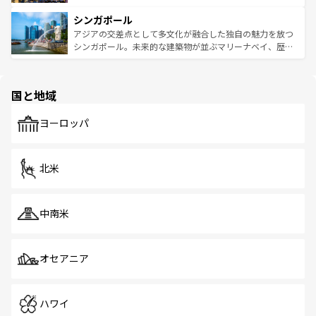
るはずだ。 なお、新着のベトナム情報は
コンテンツ一覧
を
は世界的に有名で、屋台から高級レストランまで味覚を刺
的なアートスポット、そして歴史と現代が融合した町並
参照してほしい。
シンガポール
激する。気候は一年中温暖で、どの季節にも異なる楽しみ
み、どこを訪れても感動するはず。観光スポットが密集し
が待っている。親しみやすいタイの人々、仏教を中心とし
ており、効率よく見どころを回れるのも魅力。息をのむよ
アジアの交差点として多文化が融合した独自の魅力を放つ
た文化、そして多様な観光資源が、訪れる旅人を魅了し続
うな絶景から文化的な体験まで、香港を存分に楽しみ尽く
シンガポール。未来的な建築物が並ぶマリーナベイ、歴史
ける。 なお、新着のタイ情報は
コンテンツ一覧
を参照して
そう。 なお、新着の香港情報は
コンテンツ一覧
を参照して
と伝統を感じられるエスニックタウン、多数の緑豊かな公
ほしい。
ほしい。
園や自然保護区など、自然が調和した近代的な景観と文化
の多様性あふれるカラフルな町は、どこを歩いても新しい
国と地域
発見がある。さらに、治安のよさや充実した公共交通機関
も、旅行者にとっては魅力的なポイント。グルメも豊富
で、ホーカーズは地元の風情を楽しめる外せないスポット
ヨーロッパ
だ。訪れる人を飽きさせないシンガポールで、多様な魅力
を体感しよう。 なお、新着のシンガポール情報は
コンテン
ツ一覧
を参照してほしい。
北米
中南米
オセアニア
ハワイ