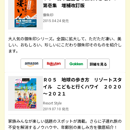
第壱集 増補改訂版
御朱印
2015.04.24 発売
大人気の御朱印シリーズ。全国に拡大して、ただただ凄い、美
しい、おもしろい、珍しいにこだわり御朱印そのものを紹介し
ます。
詳細を見る
Ｒ０５ 地球の歩き方 リゾートスタ
イル こどもと行くハワイ ２０２０
～２０２１
Resort Style
2019.07.10 発売
家族みんなが楽しい話題のスポットが満載。さらに子連れ旅の
不安を解消するノウハウや、年齢別の楽しみ方を徹底紹介！