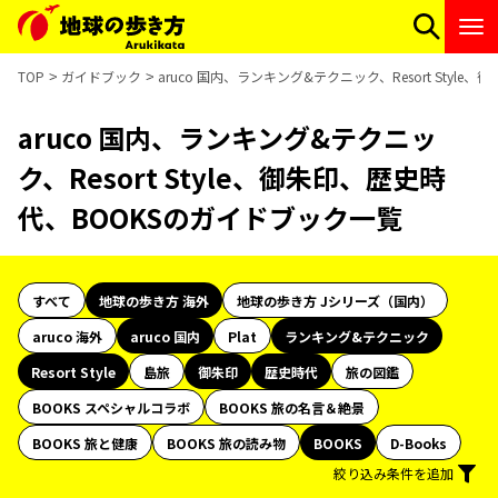
TOP
ガイドブック
aruco 国内、ランキング&テクニック、Resort Styl
aruco 国内、ランキング&テクニッ
ク、Resort Style、御朱印、歴史時
代、BOOKSのガイドブック一覧
すべて
地球の歩き方 海外
地球の歩き方 Jシリーズ（国内）
aruco 海外
aruco 国内
Plat
ランキング&テクニック
Resort Style
島旅
御朱印
歴史時代
旅の図鑑
BOOKS スペシャルコラボ
BOOKS 旅の名言＆絶景
BOOKS 旅と健康
BOOKS 旅の読み物
BOOKS
D-Books
絞り込み条件を追加