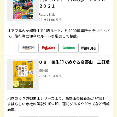
２０２１
Resort Style
2019.11.06 発売
オアフ島内を網羅する105ルート、約4000停留所を持つザ・バ
ス。旅行者に便利なルートを厳選して掲載。
詳細を見る
０８ 御朱印でめぐる高野山 三訂版
御朱印
2024.06.13 発売
地球の歩き方御朱印シリーズより、高野山の最新版が登場！
すばらしい寺社の解説や御朱印、宿坊グルメやグッズなど情報
満載。