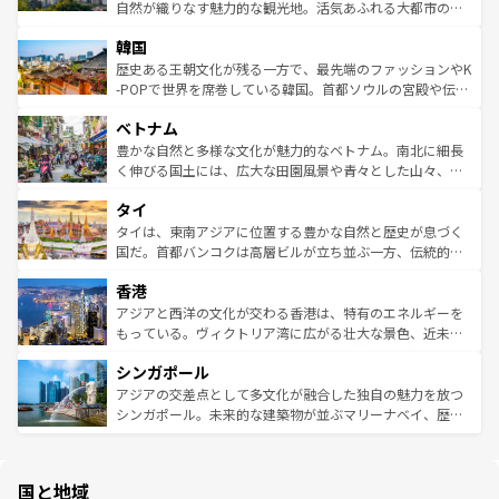
ク、伝統的なフラダンスなど、すべてがハワイの魅力を彩
ど、見どころがたくさん。また、カフェやワイン、オージ
自然が織りなす魅力的な観光地。活気あふれる大都市の台
っている。訪れるたびに新しい発見と感動が待っているハ
ービーフなどの食文化も豊かで、美味しいものであふれて
北やノスタルジックな町並みが人気な九份（ジォウフェ
ワイを、存分に味わってほしい。 なお、新着のハワイ情報
韓国
いる。アクティビティも充実しており、サーフィンやダイ
ン）、静ひつな山岳地帯である台湾東部など、都市の喧騒
は
コンテンツ一覧
を参照してほしい。
ビング、ハイキングなど、アウトドア好きにはたまらな
と山間の静けさが共存しており、訪れる人に新しい発見と
歴史ある王朝文化が残る一方で、最先端のファッションやK
い。オーストラリアの多彩な魅力を存分に味わいつくそ
驚きをもたらしてくれる。また、奥深い台湾の食文化も魅
-POPで世界を席巻している韓国。首都ソウルの宮殿や伝統
う。 なお、新着のオーストラリア情報は
コンテンツ一覧
を
力で、夜市などの屋台グルメから高級料理、ヘルシーで美
家屋が並ぶエリアでは韓国の歴史と文化に浸ることがで
参照してほしい。
ベトナム
容にもいいと評判のスイーツなど、バラエティ豊かな料理
き、地方に足を延ばせば四季折々の自然美を楽しむことが
が味わえる。 なお、新着の台湾情報は
コンテンツ一覧
を参
できる。そして、キムチや焼肉、絶品のストリートフード
豊かな自然と多様な文化が魅力的なベトナム。南北に細長
照してほしい。
まで、さまざまな韓国料理が待っている。夜には、韓国な
く伸びる国土には、広大な田園風景や青々とした山々、世
らではのナイトライフも堪能できる。あたたかいホスピタ
界遺産に登録された壮大な自然景観が点在し、都市部では
タイ
リティに包まれながら、韓国の多彩な魅力を心ゆくまで味
急速な発展と共に伝統が息づく。ハノイの古い町並みやホ
わってみてほしい。 なお、新着の韓国情報は
コンテンツ一
ーチミン市のフランス統治時代の建物も、独特の雰囲気を
タイは、東南アジアに位置する豊かな自然と歴史が息づく
覧
を参照してほしい。
醸し出している。また、バラエティの豊かさとおいしさで
国だ。首都バンコクは高層ビルが立ち並ぶ一方、伝統的な
世界中の食通を魅了してやまないベトナム料理も魅力のひ
寺院や市場がいたるところに点在し、古きよき文化と現代
香港
とつ。フォーやバインミー、ベトナムコーヒーなどは、ぜ
の活気が交差している。北部ではチェンマイなどの山岳地
ひ現地で味わいたい。どの地域を訪れてもあたたかい人々
帯で自然と触れ合い、南部ではプーケットやクラビの美し
アジアと西洋の文化が交わる香港は、特有のエネルギーを
が旅行者を迎えてくれるので、きっと忘れられない旅にな
いビーチでリゾート気分を楽しむことができる。タイ料理
もっている。ヴィクトリア湾に広がる壮大な景色、近未来
るはずだ。 なお、新着のベトナム情報は
コンテンツ一覧
を
は世界的に有名で、屋台から高級レストランまで味覚を刺
的なアートスポット、そして歴史と現代が融合した町並
参照してほしい。
シンガポール
激する。気候は一年中温暖で、どの季節にも異なる楽しみ
み、どこを訪れても感動するはず。観光スポットが密集し
が待っている。親しみやすいタイの人々、仏教を中心とし
ており、効率よく見どころを回れるのも魅力。息をのむよ
アジアの交差点として多文化が融合した独自の魅力を放つ
た文化、そして多様な観光資源が、訪れる旅人を魅了し続
うな絶景から文化的な体験まで、香港を存分に楽しみ尽く
シンガポール。未来的な建築物が並ぶマリーナベイ、歴史
ける。 なお、新着のタイ情報は
コンテンツ一覧
を参照して
そう。 なお、新着の香港情報は
コンテンツ一覧
を参照して
と伝統を感じられるエスニックタウン、多数の緑豊かな公
ほしい。
ほしい。
園や自然保護区など、自然が調和した近代的な景観と文化
の多様性あふれるカラフルな町は、どこを歩いても新しい
国と地域
発見がある。さらに、治安のよさや充実した公共交通機関