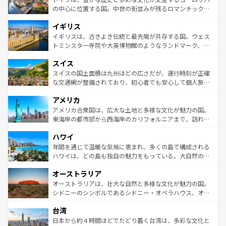
ンテンツ一覧
を参照してほしい。
から魅了する。また、フランスは美食の国としても知ら
の中心に位置する国。中世の街並みが残るロマンチック街
れ、フランス料理はユネスコ無形文化遺産にも登録されて
道から、未来を先取りするようなモダンな都市まで多様な
イギリス
いる。シャンパンの発祥地であるランス、プロヴァンスの
顔を持つこの国は、どこを歩いても飽きることがない。ベ
香り高いラベンダー畑など、多彩な楽しみ方が可能だ。さ
ルリンの文化的活気、バイエルン州のアルプスの絶景、そ
イギリスは、古きよき伝統と最先端が共存する国。ウェス
らに、パリ以外の地域にも魅力が溢れており、どの街角に
してライン川沿いのワイン畑といった風景は必見。ビール
トミンスター寺院や大英博物館のようなランドマーク、歴
も豊かな歴史と文化が息づいている。パリ以外の個性あふ
とソーセージを味わいながら地元の人と過ごす楽しい時間
史ある大学都市、美しい丘陵地帯や牧歌的な風景など、エ
れる地方に足を運ぶとそれぞれで全く異なる文化を体験で
スイス
は、お酒好きな人にはぜひ体験してほしい。 なお、新着の
リアごとに異なる魅力がある。また、優雅なアフタヌーン
きるだろう。 なお、新着のフランス情報は
コンテンツ一覧
ドイツ情報は
コンテンツ一覧
を参照してほしい。
ティー、ビール好きにはたまらない英国パブ、サッカー観
スイスの国土面積は九州ほどの広さだが、運行時刻が正確
を参照してほしい。
戦など、本場だからこそできる体験も豊富。イギリスを旅
な交通網が整備されており、初心者でも安心して個人旅行
して楽しみつくそう。 なお、新着のイギリス情報は
コンテ
を楽しめる。日本同様に時刻表どおりの旅が可能だ。中世
アメリカ
ンツ一覧
を参照してほしい。
の建物がそのまま残る町や、スイスならではのユニークな
博物館もあり、アルプス観光だけでなく町歩きも満喫する
アメリカ合衆国は、広大な土地と多様な文化が魅力の国。
ことができる。国民の所得が高いため物価も高いが、旅行
東海岸の都市部から西海岸のカリフォルニアまで、訪れる
者向けの交通パス提供のサービスもあり、うまく活用すれ
場所ごとに異なる風景と体験が待っている。ニューヨーク
ハワイ
ば市内交通費無料で観光を楽しむこともできる。 なお、新
のような巨大都市は、観光、ショッピング、エンターテイ
着のスイス情報は
コンテンツ一覧
を参照してほしい。
ンメントが詰まった刺激的なスポットだ。一方、アメリカ
年間を通じて温暖な気候に恵まれ、多くの島で構成される
西部には大自然が広がり、グランドキャニオンやイエロー
ハワイは、どの島も独自の魅力をもっている。大自然の神
ストーン国立公園といった絶景が堪能できる。さらに、南
秘を感じたいなら、火山が生み出した壮大な景観を誇るハ
オーストラリア
部のニューオーリンズでは、音楽と美食が融合した独特の
ワイ島は見逃せない。また、定番の観光地といえばオアフ
文化が魅力。旅行者はアメリカの各地域で異なる魅力を楽
島だが、静かな自然を求めるならマウイ島やカウアイ島が
オーストラリアは、壮大な自然と多様な文化が魅力の国。
しみながら、その多様性と豊かな歴史を感じることができ
おすすめ。エメラルドグリーンに輝く海をはじめ、豊かな
シドニーのシンボルであるシドニー・オペラハウス、オー
るだろう。車でのロードトリップや列車の旅も、アメリカ
文化や歴史が息づいている。「アロハスピリット」と呼ば
ストラリア東海岸北部に広がる大サンゴ礁地帯グレートバ
ならではの贅沢な旅のスタイルだ。 なお、新着のアメリカ
台湾
れるおもてなしの心で訪れる人々を迎えてくれるハワイの
リアリーフや大陸中央部にそびえるウルル（エアーズロッ
情報は
コンテンツ一覧
を参照してほしい。
人々、おいしいローカルフードやハワイアンミュージッ
ク）、タスマニアの美しい原生林やケアンズの熱帯雨林な
日本から約４時間ほどでたどり着く台湾は、多彩な文化と