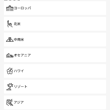
も、旅行者にとっては魅力的なポイント。グルメも豊富
で、ホーカーズは地元の風情を楽しめる外せないスポット
ヨーロッパ
だ。訪れる人を飽きさせないシンガポールで、多様な魅力
を体感しよう。 なお、新着のシンガポール情報は
コンテン
ツ一覧
を参照してほしい。
北米
中南米
オセアニア
ハワイ
リゾート
アジア