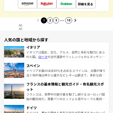
詳細を見る
…
1
2
3
10
AD
AD
人気の国と地域から探す
イタリア
イタリアは歴史、文化、グルメ、自然と多彩な魅力にあふ
れた国。
ローマ
の古代遺跡やフィレンツェのルネッサンス
美術、ヴェネツィアの運河など、歴史あるスポットはもち
スペイン
ろん、トスカーナの美しい田園風景やアマルフィ海岸の絶
景など、自然景観も見逃せない。観光の合間には、本場の
イベリア半島のほぼ80％を占めるスペインは、太陽が降り
ピザやパスタなど、絶品のイタリア料理を堪能することも
注ぐ地中海沿岸から雄大なピレネー山脈まで、多彩な自然
できる。朝目覚めてから夜眠るまで、すべての瞬間を楽し
と文化が詰まったヨーロッパ屈指の旅行先だ。多様な地域
フランスの基本情報と観光ガイド・有名観光スポ
ませてくれるイタリアで、忘れられない旅をしてみよう！
文化が根付くこの国では、情熱的なフラメンコ、熱気あふ
なお、新着のイタリア情報は
コンテンツ一覧
を参照してほ
れる闘牛、そして美味しいタパスが生活の一部となってい
ット
しい。
る。首都マドリードの洗練された雰囲気や、バルセロナの
フランスは、世界中の旅行者を魅了し続けるヨーロッパ屈
アートに溢れた街角から、地方では古代ローマ遺跡や中世
指の観光地だ。首都パリのエッフェル塔やルーブル美術館
の城塞都市、穏やかなビーチリゾートまで多彩な表情を見
といった象徴的なスポットから、田舎町の古風な美しさま
せる。地方によって風土や気候が異なるスペインはその個
ドイツ
で、幅広い魅力が詰まっている。華麗な宮殿、歴史的な大
性で訪れる人を魅了する。 なお、新着のスペイン情報は
コ
聖堂、美しいビーチ、そして豊かな自然が、訪れる者を心
ドイツは、豊かな歴史と多彩な文化が交差するヨーロッパ