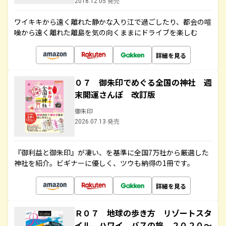
2018.12.05 発売
ワイキキから遠く離れた静かな入り江で過ごしたり、都会の喧
噪から遠く離れた離島を気の向くままにドライブを楽しむ
詳細を見る
０７ 御朱印でめぐる全国の神社 週
末開運さんぽ 改訂版
御朱印
2026.07.13 発売
『御利益と御朱印』が凄い、を基準に全国7万社から厳選した
神社を紹介。ビギナーに優しく、ツウも納得の1冊です。
詳細を見る
Ｒ０７ 地球の歩き方 リゾートスタ
イル ハワイ バスの旅 ２０２０～