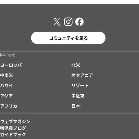
コミュニティを見る
国と地域
ヨーロッパ
北米
中南米
オセアニア
ハワイ
リゾート
アジア
中近東
アフリカ
日本
ウェブマガジン
特派員ブログ
ガイドブック