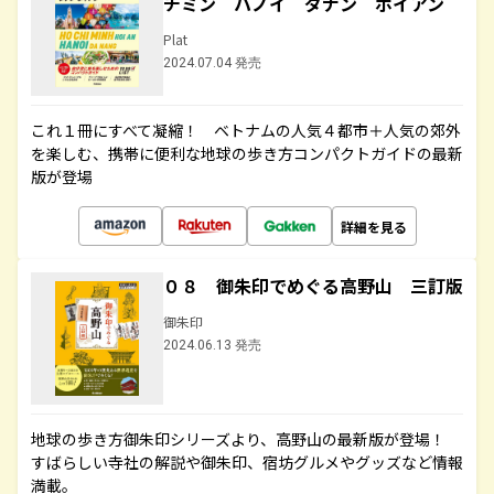
チミン ハノイ ダナン ホイアン
Plat
2024.07.04 発売
これ１冊にすべて凝縮！ ベトナムの人気４都市＋人気の郊外
を楽しむ、携帯に便利な地球の歩き方コンパクトガイドの最新
版が登場
詳細を見る
０８ 御朱印でめぐる高野山 三訂版
御朱印
2024.06.13 発売
地球の歩き方御朱印シリーズより、高野山の最新版が登場！
すばらしい寺社の解説や御朱印、宿坊グルメやグッズなど情報
満載。