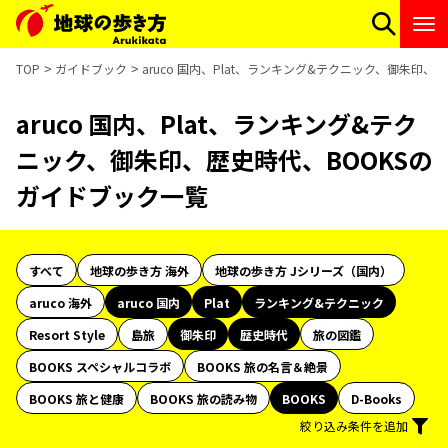
TOP
ガイドブック
aruco 国内、Plat、ランキング&テクニック、御朱印
aruco 国内、Plat、ランキング&テク
ニック、御朱印、歴史時代、BOOKSの
ガイドブック一覧
すべて
地球の歩き方 海外
地球の歩き方 Jシリーズ（国内）
aruco 海外
aruco 国内
Plat
ランキング&テクニック
Resort Style
島旅
御朱印
歴史時代
旅の図鑑
BOOKS スペシャルコラボ
BOOKS 旅の名言＆絶景
BOOKS 旅と健康
BOOKS 旅の読み物
BOOKS
D-Books
絞り込み条件を追加