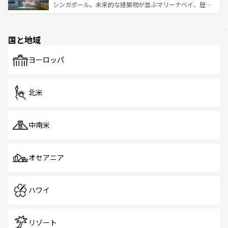
た文化、そして多様な観光資源が、訪れる旅人を魅了し続
うな絶景から文化的な体験まで、香港を存分に楽しみ尽く
シンガポール。未来的な建築物が並ぶマリーナベイ、歴史
ける。 なお、新着のタイ情報は
コンテンツ一覧
を参照して
そう。 なお、新着の香港情報は
コンテンツ一覧
を参照して
と伝統を感じられるエスニックタウン、多数の緑豊かな公
ほしい。
ほしい。
園や自然保護区など、自然が調和した近代的な景観と文化
の多様性あふれるカラフルな町は、どこを歩いても新しい
国と地域
発見がある。さらに、治安のよさや充実した公共交通機関
も、旅行者にとっては魅力的なポイント。グルメも豊富
で、ホーカーズは地元の風情を楽しめる外せないスポット
ヨーロッパ
だ。訪れる人を飽きさせないシンガポールで、多様な魅力
を体感しよう。 なお、新着のシンガポール情報は
コンテン
ツ一覧
を参照してほしい。
北米
中南米
オセアニア
ハワイ
リゾート