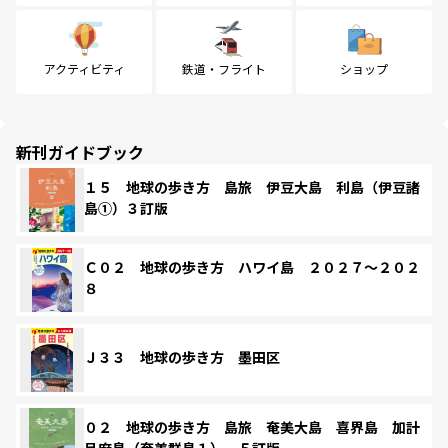
アクティビティ
鉄道・フライト
ショップ
新刊ガイドブック
１５ 地球の歩き方 島旅 伊豆大島 利島（伊豆諸
島①）３訂版
Ｃ０２ 地球の歩き方 ハワイ島 ２０２７～２０２
８
Ｊ３３ 地球の歩き方 墨田区
０２ 地球の歩き方 島旅 奄美大島 喜界島 加計
呂麻島（奄美群島１） ５訂版