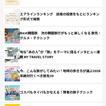
エアラインランキング 読者の投票をもとにランキン
グ形式で発表
Next韓国旅 次の韓国旅行がもっと楽しくなる 旅先・
グルメ・テクニック
旬な“あの人”が「旅」をテーマに語るインタビュー連
載 MY TRAVEL STORY
今、こんな旅がしてみたい！地球の歩き方が選ぶ2026
年絶対行くべき旅先30
コスパもタイパもかなえる！賢者の旅テクニック