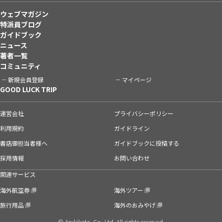
ウェブマガジン
特派員ブログ
ガイドブック
ニュース
著者一覧
コミュニティ
新規会員登録
マイページ
GOOD LUCK TRIP
運営会社
プライバシーポリシー
利用規約
ガイドライン
書店御担当者様へ
ガイドブックに投稿する
採用情報
お問い合わせ
関連サービス
海外航空券
海外ツアー
旅行用品
海外のおみやげ
© Arukikata. Co.,Ltd. All rights reserved.