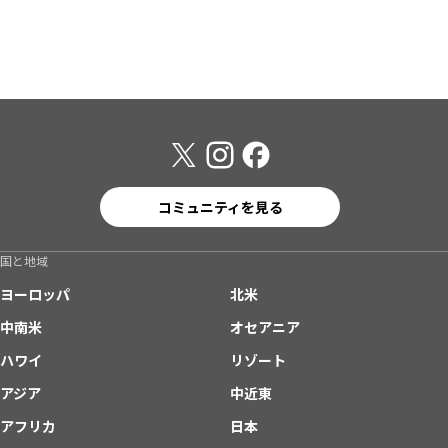
コミュニティを見る
国と地域
ヨーロッパ
北米
中南米
オセアニア
ハワイ
リゾート
アジア
中近東
アフリカ
日本