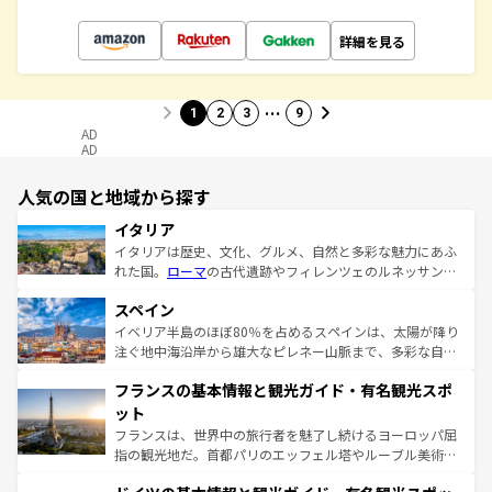
詳細を見る
…
1
2
3
9
AD
AD
人気の国と地域から探す
イタリア
イタリアは歴史、文化、グルメ、自然と多彩な魅力にあふ
れた国。
ローマ
の古代遺跡やフィレンツェのルネッサンス
美術、ヴェネツィアの運河など、歴史あるスポットはもち
スペイン
ろん、トスカーナの美しい田園風景やアマルフィ海岸の絶
景など、自然景観も見逃せない。観光の合間には、本場の
イベリア半島のほぼ80％を占めるスペインは、太陽が降り
ピザやパスタなど、絶品のイタリア料理を堪能することも
注ぐ地中海沿岸から雄大なピレネー山脈まで、多彩な自然
できる。朝目覚めてから夜眠るまで、すべての瞬間を楽し
と文化が詰まったヨーロッパ屈指の旅行先だ。多様な地域
フランスの基本情報と観光ガイド・有名観光スポ
ませてくれるイタリアで、忘れられない旅をしてみよう！
文化が根付くこの国では、情熱的なフラメンコ、熱気あふ
なお、新着のイタリア情報は
コンテンツ一覧
を参照してほ
れる闘牛、そして美味しいタパスが生活の一部となってい
ット
しい。
る。首都マドリードの洗練された雰囲気や、バルセロナの
フランスは、世界中の旅行者を魅了し続けるヨーロッパ屈
アートに溢れた街角から、地方では古代ローマ遺跡や中世
指の観光地だ。首都パリのエッフェル塔やルーブル美術館
の城塞都市、穏やかなビーチリゾートまで多彩な表情を見
といった象徴的なスポットから、田舎町の古風な美しさま
せる。地方によって風土や気候が異なるスペインはその個