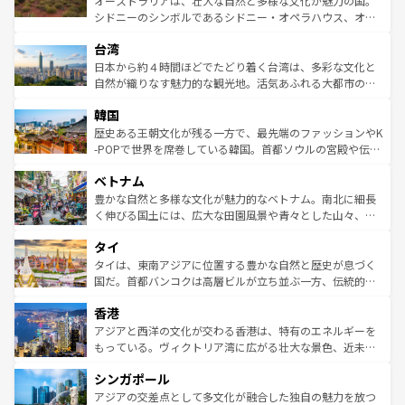
オーストラリアは、壮大な自然と多様な文化が魅力の国。
るだろう。車でのロードトリップや列車の旅も、アメリカ
文化や歴史が息づいている。「アロハスピリット」と呼ば
シドニーのシンボルであるシドニー・オペラハウス、オー
ならではの贅沢な旅のスタイルだ。 なお、新着のアメリカ
れるおもてなしの心で訪れる人々を迎えてくれるハワイの
ストラリア東海岸北部に広がる大サンゴ礁地帯グレートバ
情報は
コンテンツ一覧
を参照してほしい。
人々、おいしいローカルフードやハワイアンミュージッ
台湾
リアリーフや大陸中央部にそびえるウルル（エアーズロッ
ク、伝統的なフラダンスなど、すべてがハワイの魅力を彩
ク）、タスマニアの美しい原生林やケアンズの熱帯雨林な
日本から約４時間ほどでたどり着く台湾は、多彩な文化と
っている。訪れるたびに新しい発見と感動が待っているハ
ど、見どころがたくさん。また、カフェやワイン、オージ
自然が織りなす魅力的な観光地。活気あふれる大都市の台
ワイを、存分に味わってほしい。 なお、新着のハワイ情報
ービーフなどの食文化も豊かで、美味しいものであふれて
北やノスタルジックな町並みが人気な九份（ジォウフェ
は
コンテンツ一覧
を参照してほしい。
韓国
いる。アクティビティも充実しており、サーフィンやダイ
ン）、静ひつな山岳地帯である台湾東部など、都市の喧騒
ビング、ハイキングなど、アウトドア好きにはたまらな
と山間の静けさが共存しており、訪れる人に新しい発見と
歴史ある王朝文化が残る一方で、最先端のファッションやK
い。オーストラリアの多彩な魅力を存分に味わいつくそ
驚きをもたらしてくれる。また、奥深い台湾の食文化も魅
-POPで世界を席巻している韓国。首都ソウルの宮殿や伝統
う。 なお、新着のオーストラリア情報は
コンテンツ一覧
を
力で、夜市などの屋台グルメから高級料理、ヘルシーで美
家屋が並ぶエリアでは韓国の歴史と文化に浸ることがで
参照してほしい。
ベトナム
容にもいいと評判のスイーツなど、バラエティ豊かな料理
き、地方に足を延ばせば四季折々の自然美を楽しむことが
が味わえる。 なお、新着の台湾情報は
コンテンツ一覧
を参
できる。そして、キムチや焼肉、絶品のストリートフード
豊かな自然と多様な文化が魅力的なベトナム。南北に細長
照してほしい。
まで、さまざまな韓国料理が待っている。夜には、韓国な
く伸びる国土には、広大な田園風景や青々とした山々、世
らではのナイトライフも堪能できる。あたたかいホスピタ
界遺産に登録された壮大な自然景観が点在し、都市部では
タイ
リティに包まれながら、韓国の多彩な魅力を心ゆくまで味
急速な発展と共に伝統が息づく。ハノイの古い町並みやホ
わってみてほしい。 なお、新着の韓国情報は
コンテンツ一
ーチミン市のフランス統治時代の建物も、独特の雰囲気を
タイは、東南アジアに位置する豊かな自然と歴史が息づく
覧
を参照してほしい。
醸し出している。また、バラエティの豊かさとおいしさで
国だ。首都バンコクは高層ビルが立ち並ぶ一方、伝統的な
世界中の食通を魅了してやまないベトナム料理も魅力のひ
寺院や市場がいたるところに点在し、古きよき文化と現代
香港
とつ。フォーやバインミー、ベトナムコーヒーなどは、ぜ
の活気が交差している。北部ではチェンマイなどの山岳地
ひ現地で味わいたい。どの地域を訪れてもあたたかい人々
帯で自然と触れ合い、南部ではプーケットやクラビの美し
アジアと西洋の文化が交わる香港は、特有のエネルギーを
が旅行者を迎えてくれるので、きっと忘れられない旅にな
いビーチでリゾート気分を楽しむことができる。タイ料理
もっている。ヴィクトリア湾に広がる壮大な景色、近未来
るはずだ。 なお、新着のベトナム情報は
コンテンツ一覧
を
は世界的に有名で、屋台から高級レストランまで味覚を刺
的なアートスポット、そして歴史と現代が融合した町並
参照してほしい。
シンガポール
激する。気候は一年中温暖で、どの季節にも異なる楽しみ
み、どこを訪れても感動するはず。観光スポットが密集し
が待っている。親しみやすいタイの人々、仏教を中心とし
ており、効率よく見どころを回れるのも魅力。息をのむよ
アジアの交差点として多文化が融合した独自の魅力を放つ