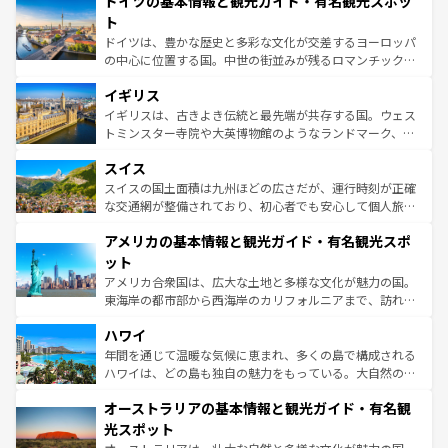
ドイツの基本情報と観光ガイド・有名観光スポッ
で、幅広い魅力が詰まっている。華麗な宮殿、歴史的な大
性で訪れる人を魅了する。 なお、新着のスペイン情報は
コ
聖堂、美しいビーチ、そして豊かな自然が、訪れる者を心
ト
ンテンツ一覧
を参照してほしい。
から魅了する。また、フランスは美食の国としても知ら
ドイツは、豊かな歴史と多彩な文化が交差するヨーロッパ
れ、フランス料理はユネスコ無形文化遺産にも登録されて
の中心に位置する国。中世の街並みが残るロマンチック街
いる。シャンパンの発祥地であるランス、プロヴァンスの
道から、未来を先取りするようなモダンな都市まで多様な
香り高いラベンダー畑など、多彩な楽しみ方が可能だ。さ
イギリス
顔を持つこの国は、どこを歩いても飽きることがない。ベ
らに、パリ以外の地域にも魅力が溢れており、どの街角に
ルリンの文化的活気、バイエルン州のアルプスの絶景、そ
イギリスは、古きよき伝統と最先端が共存する国。ウェス
も豊かな歴史と文化が息づいている。パリ以外の個性あふ
してライン川沿いのワイン畑といった風景は必見。ビール
トミンスター寺院や大英博物館のようなランドマーク、歴
れる地方に足を運ぶとそれぞれで全く異なる文化を体験で
とソーセージを味わいながら地元の人と過ごす楽しい時間
史ある大学都市、美しい丘陵地帯や牧歌的な風景など、エ
きるだろう。 なお、新着のフランス情報は
コンテンツ一覧
スイス
は、お酒好きな人にはぜひ体験してほしい。 なお、新着の
リアごとに異なる魅力がある。また、優雅なアフタヌーン
を参照してほしい。
ドイツ情報は
コンテンツ一覧
を参照してほしい。
ティー、ビール好きにはたまらない英国パブ、サッカー観
スイスの国土面積は九州ほどの広さだが、運行時刻が正確
戦など、本場だからこそできる体験も豊富。イギリスを旅
な交通網が整備されており、初心者でも安心して個人旅行
して楽しみつくそう。 なお、新着のイギリス情報は
コンテ
を楽しめる。日本同様に時刻表どおりの旅が可能だ。中世
アメリカの基本情報と観光ガイド・有名観光スポ
ンツ一覧
を参照してほしい。
の建物がそのまま残る町や、スイスならではのユニークな
博物館もあり、アルプス観光だけでなく町歩きも満喫する
ット
ことができる。国民の所得が高いため物価も高いが、旅行
アメリカ合衆国は、広大な土地と多様な文化が魅力の国。
者向けの交通パス提供のサービスもあり、うまく活用すれ
東海岸の都市部から西海岸のカリフォルニアまで、訪れる
ば市内交通費無料で観光を楽しむこともできる。 なお、新
場所ごとに異なる風景と体験が待っている。ニューヨーク
着のスイス情報は
コンテンツ一覧
を参照してほしい。
ハワイ
のような巨大都市は、観光、ショッピング、エンターテイ
ンメントが詰まった刺激的なスポットだ。一方、アメリカ
年間を通じて温暖な気候に恵まれ、多くの島で構成される
西部には大自然が広がり、グランドキャニオンやイエロー
ハワイは、どの島も独自の魅力をもっている。大自然の神
ストーン国立公園といった絶景が堪能できる。さらに、南
秘を感じたいなら、火山が生み出した壮大な景観を誇るハ
オーストラリアの基本情報と観光ガイド・有名観
部のニューオーリンズでは、音楽と美食が融合した独特の
ワイ島は見逃せない。また、定番の観光地といえばオアフ
文化が魅力。旅行者はアメリカの各地域で異なる魅力を楽
島だが、静かな自然を求めるならマウイ島やカウアイ島が
光スポット
しみながら、その多様性と豊かな歴史を感じることができ
おすすめ。エメラルドグリーンに輝く海をはじめ、豊かな