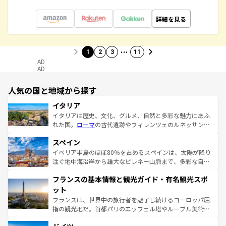
詳細を見る
…
1
2
3
11
AD
AD
人気の国と地域から探す
イタリア
イタリアは歴史、文化、グルメ、自然と多彩な魅力にあふ
れた国。
ローマ
の古代遺跡やフィレンツェのルネッサンス
美術、ヴェネツィアの運河など、歴史あるスポットはもち
スペイン
ろん、トスカーナの美しい田園風景やアマルフィ海岸の絶
景など、自然景観も見逃せない。観光の合間には、本場の
イベリア半島のほぼ80％を占めるスペインは、太陽が降り
ピザやパスタなど、絶品のイタリア料理を堪能することも
注ぐ地中海沿岸から雄大なピレネー山脈まで、多彩な自然
できる。朝目覚めてから夜眠るまで、すべての瞬間を楽し
と文化が詰まったヨーロッパ屈指の旅行先だ。多様な地域
フランスの基本情報と観光ガイド・有名観光スポ
ませてくれるイタリアで、忘れられない旅をしてみよう！
文化が根付くこの国では、情熱的なフラメンコ、熱気あふ
なお、新着のイタリア情報は
コンテンツ一覧
を参照してほ
れる闘牛、そして美味しいタパスが生活の一部となってい
ット
しい。
る。首都マドリードの洗練された雰囲気や、バルセロナの
フランスは、世界中の旅行者を魅了し続けるヨーロッパ屈
アートに溢れた街角から、地方では古代ローマ遺跡や中世
指の観光地だ。首都パリのエッフェル塔やルーブル美術館
の城塞都市、穏やかなビーチリゾートまで多彩な表情を見
といった象徴的なスポットから、田舎町の古風な美しさま
せる。地方によって風土や気候が異なるスペインはその個