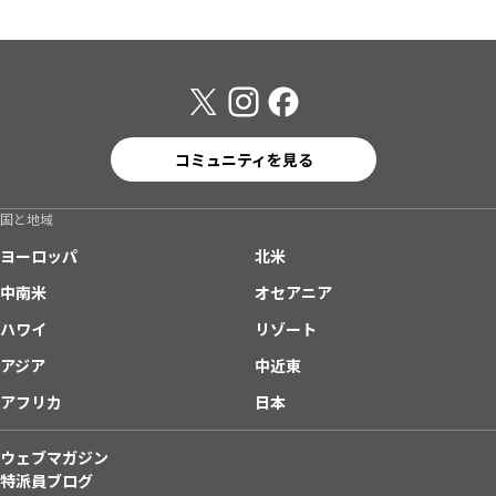
コミュニティを見る
国と地域
ヨーロッパ
北米
中南米
オセアニア
ハワイ
リゾート
アジア
中近東
アフリカ
日本
ウェブマガジン
特派員ブログ