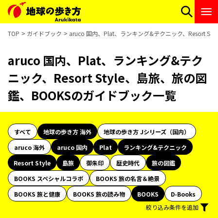
TOP
ガイドブック
aruco 国内、Plat、ランキング&テクニック、Resort 
aruco 国内、Plat、ランキング&テク
ニック、Resort Style、島旅、旅の図
鑑、BOOKSのガイドブック一覧
すべて
地球の歩き方 海外
地球の歩き方 Jシリーズ（国内）
aruco 海外
aruco 国内
Plat
ランキング&テクニック
Resort Style
島旅
御朱印
歴史時代
旅の図鑑
BOOKS スペシャルコラボ
BOOKS 旅の名言＆絶景
BOOKS 旅と健康
BOOKS 旅の読み物
BOOKS
D-Books
絞り込み条件を追加