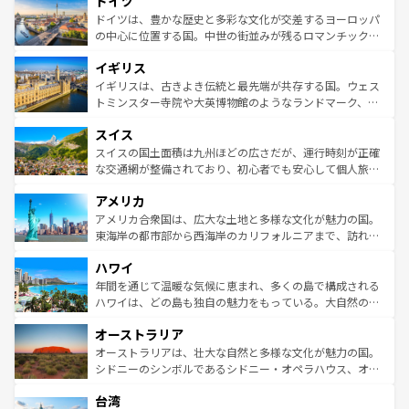
ドイツ
で、幅広い魅力が詰まっている。華麗な宮殿、歴史的な大
性で訪れる人を魅了する。 なお、新着のスペイン情報は
コ
聖堂、美しいビーチ、そして豊かな自然が、訪れる者を心
ドイツは、豊かな歴史と多彩な文化が交差するヨーロッパ
ンテンツ一覧
を参照してほしい。
から魅了する。また、フランスは美食の国としても知ら
の中心に位置する国。中世の街並みが残るロマンチック街
れ、フランス料理はユネスコ無形文化遺産にも登録されて
道から、未来を先取りするようなモダンな都市まで多様な
イギリス
いる。シャンパンの発祥地であるランス、プロヴァンスの
顔を持つこの国は、どこを歩いても飽きることがない。ベ
香り高いラベンダー畑など、多彩な楽しみ方が可能だ。さ
ルリンの文化的活気、バイエルン州のアルプスの絶景、そ
イギリスは、古きよき伝統と最先端が共存する国。ウェス
らに、パリ以外の地域にも魅力が溢れており、どの街角に
してライン川沿いのワイン畑といった風景は必見。ビール
トミンスター寺院や大英博物館のようなランドマーク、歴
も豊かな歴史と文化が息づいている。パリ以外の個性あふ
とソーセージを味わいながら地元の人と過ごす楽しい時間
史ある大学都市、美しい丘陵地帯や牧歌的な風景など、エ
れる地方に足を運ぶとそれぞれで全く異なる文化を体験で
スイス
は、お酒好きな人にはぜひ体験してほしい。 なお、新着の
リアごとに異なる魅力がある。また、優雅なアフタヌーン
きるだろう。 なお、新着のフランス情報は
コンテンツ一覧
ドイツ情報は
コンテンツ一覧
を参照してほしい。
ティー、ビール好きにはたまらない英国パブ、サッカー観
スイスの国土面積は九州ほどの広さだが、運行時刻が正確
を参照してほしい。
戦など、本場だからこそできる体験も豊富。イギリスを旅
な交通網が整備されており、初心者でも安心して個人旅行
して楽しみつくそう。 なお、新着のイギリス情報は
コンテ
を楽しめる。日本同様に時刻表どおりの旅が可能だ。中世
アメリカ
ンツ一覧
を参照してほしい。
の建物がそのまま残る町や、スイスならではのユニークな
博物館もあり、アルプス観光だけでなく町歩きも満喫する
アメリカ合衆国は、広大な土地と多様な文化が魅力の国。
ことができる。国民の所得が高いため物価も高いが、旅行
東海岸の都市部から西海岸のカリフォルニアまで、訪れる
者向けの交通パス提供のサービスもあり、うまく活用すれ
場所ごとに異なる風景と体験が待っている。ニューヨーク
ハワイ
ば市内交通費無料で観光を楽しむこともできる。 なお、新
のような巨大都市は、観光、ショッピング、エンターテイ
着のスイス情報は
コンテンツ一覧
を参照してほしい。
ンメントが詰まった刺激的なスポットだ。一方、アメリカ
年間を通じて温暖な気候に恵まれ、多くの島で構成される
西部には大自然が広がり、グランドキャニオンやイエロー
ハワイは、どの島も独自の魅力をもっている。大自然の神
ストーン国立公園といった絶景が堪能できる。さらに、南
秘を感じたいなら、火山が生み出した壮大な景観を誇るハ
オーストラリア
部のニューオーリンズでは、音楽と美食が融合した独特の
ワイ島は見逃せない。また、定番の観光地といえばオアフ
文化が魅力。旅行者はアメリカの各地域で異なる魅力を楽
島だが、静かな自然を求めるならマウイ島やカウアイ島が
オーストラリアは、壮大な自然と多様な文化が魅力の国。
しみながら、その多様性と豊かな歴史を感じることができ
おすすめ。エメラルドグリーンに輝く海をはじめ、豊かな
シドニーのシンボルであるシドニー・オペラハウス、オー
るだろう。車でのロードトリップや列車の旅も、アメリカ
文化や歴史が息づいている。「アロハスピリット」と呼ば
ストラリア東海岸北部に広がる大サンゴ礁地帯グレートバ
ならではの贅沢な旅のスタイルだ。 なお、新着のアメリカ
台湾
れるおもてなしの心で訪れる人々を迎えてくれるハワイの
リアリーフや大陸中央部にそびえるウルル（エアーズロッ