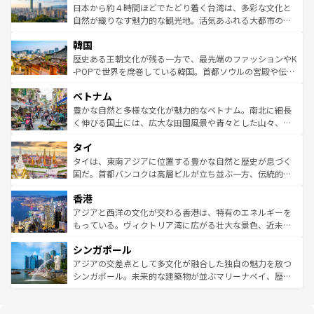
情報は
コンテンツ一覧
を参照してほしい。
人々、おいしいローカルフードやハワイアンミュージッ
ク）、タスマニアの美しい原生林やケアンズの熱帯雨林な
日本から約４時間ほどでたどり着く台湾は、多彩な文化と
ク、伝統的なフラダンスなど、すべてがハワイの魅力を彩
ど、見どころがたくさん。また、カフェやワイン、オージ
自然が織りなす魅力的な観光地。活気あふれる大都市の台
っている。訪れるたびに新しい発見と感動が待っているハ
ービーフなどの食文化も豊かで、美味しいものであふれて
北やノスタルジックな町並みが人気な九份（ジォウフェ
ワイを、存分に味わってほしい。 なお、新着のハワイ情報
韓国
いる。アクティビティも充実しており、サーフィンやダイ
ン）、静ひつな山岳地帯である台湾東部など、都市の喧騒
は
コンテンツ一覧
を参照してほしい。
ビング、ハイキングなど、アウトドア好きにはたまらな
と山間の静けさが共存しており、訪れる人に新しい発見と
歴史ある王朝文化が残る一方で、最先端のファッションやK
い。オーストラリアの多彩な魅力を存分に味わいつくそ
驚きをもたらしてくれる。また、奥深い台湾の食文化も魅
-POPで世界を席巻している韓国。首都ソウルの宮殿や伝統
う。 なお、新着のオーストラリア情報は
コンテンツ一覧
を
力で、夜市などの屋台グルメから高級料理、ヘルシーで美
家屋が並ぶエリアでは韓国の歴史と文化に浸ることがで
参照してほしい。
ベトナム
容にもいいと評判のスイーツなど、バラエティ豊かな料理
き、地方に足を延ばせば四季折々の自然美を楽しむことが
が味わえる。 なお、新着の台湾情報は
コンテンツ一覧
を参
できる。そして、キムチや焼肉、絶品のストリートフード
豊かな自然と多様な文化が魅力的なベトナム。南北に細長
照してほしい。
まで、さまざまな韓国料理が待っている。夜には、韓国な
く伸びる国土には、広大な田園風景や青々とした山々、世
らではのナイトライフも堪能できる。あたたかいホスピタ
界遺産に登録された壮大な自然景観が点在し、都市部では
タイ
リティに包まれながら、韓国の多彩な魅力を心ゆくまで味
急速な発展と共に伝統が息づく。ハノイの古い町並みやホ
わってみてほしい。 なお、新着の韓国情報は
コンテンツ一
ーチミン市のフランス統治時代の建物も、独特の雰囲気を
タイは、東南アジアに位置する豊かな自然と歴史が息づく
覧
を参照してほしい。
醸し出している。また、バラエティの豊かさとおいしさで
国だ。首都バンコクは高層ビルが立ち並ぶ一方、伝統的な
世界中の食通を魅了してやまないベトナム料理も魅力のひ
寺院や市場がいたるところに点在し、古きよき文化と現代
香港
とつ。フォーやバインミー、ベトナムコーヒーなどは、ぜ
の活気が交差している。北部ではチェンマイなどの山岳地
ひ現地で味わいたい。どの地域を訪れてもあたたかい人々
帯で自然と触れ合い、南部ではプーケットやクラビの美し
アジアと西洋の文化が交わる香港は、特有のエネルギーを
が旅行者を迎えてくれるので、きっと忘れられない旅にな
いビーチでリゾート気分を楽しむことができる。タイ料理
もっている。ヴィクトリア湾に広がる壮大な景色、近未来
るはずだ。 なお、新着のベトナム情報は
コンテンツ一覧
を
は世界的に有名で、屋台から高級レストランまで味覚を刺
的なアートスポット、そして歴史と現代が融合した町並
参照してほしい。
シンガポール
激する。気候は一年中温暖で、どの季節にも異なる楽しみ
み、どこを訪れても感動するはず。観光スポットが密集し
が待っている。親しみやすいタイの人々、仏教を中心とし
ており、効率よく見どころを回れるのも魅力。息をのむよ
アジアの交差点として多文化が融合した独自の魅力を放つ
た文化、そして多様な観光資源が、訪れる旅人を魅了し続
うな絶景から文化的な体験まで、香港を存分に楽しみ尽く
シンガポール。未来的な建築物が並ぶマリーナベイ、歴史
ける。 なお、新着のタイ情報は
コンテンツ一覧
を参照して
そう。 なお、新着の香港情報は
コンテンツ一覧
を参照して
と伝統を感じられるエスニックタウン、多数の緑豊かな公
ほしい。
ほしい。
園や自然保護区など、自然が調和した近代的な景観と文化
の多様性あふれるカラフルな町は、どこを歩いても新しい