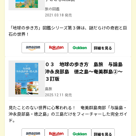
旅の図鑑
2021.03.18 発売
「地球の歩き方」図鑑シリーズ第３弾は、謎だらけの奇岩と巨
石の世界！
詳細を見る
０３ 地球の歩き方 島旅 与論島
沖永良部島 徳之島～奄美群島②～
３訂版
島旅
2025.12.11 発売
見たことのない世界に心奪われる！ 奄美群島南部「与論島・
沖永良部島・徳之島」の三島だけをフィーチャーした完全ガイ
ド。
詳細を見る