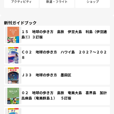
アクティビティ
鉄道・フライト
ショップ
新刊ガイドブック
１５ 地球の歩き方 島旅 伊豆大島 利島（伊豆諸
島①）３訂版
Ｃ０２ 地球の歩き方 ハワイ島 ２０２７～２０２
８
Ｊ３３ 地球の歩き方 墨田区
０２ 地球の歩き方 島旅 奄美大島 喜界島 加計
呂麻島（奄美群島１） ５訂版