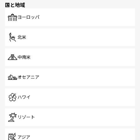
国と地域
発見がある。さらに、治安のよさや充実した公共交通機関
も、旅行者にとっては魅力的なポイント。グルメも豊富
で、ホーカーズは地元の風情を楽しめる外せないスポット
ヨーロッパ
だ。訪れる人を飽きさせないシンガポールで、多様な魅力
を体感しよう。 なお、新着のシンガポール情報は
コンテン
ツ一覧
を参照してほしい。
北米
中南米
オセアニア
ハワイ
リゾート
アジア