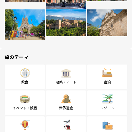
旅のテーマ
飲食
建築・アート
宿泊
イベント・観戦
世界遺産
リゾート