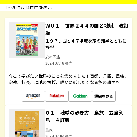
1〜20件/214件中 を表示
Ｗ０１ 世界２４４の国と地域 改訂
版
１９７ヵ国と４７地域を旅の雑学とともに
解説
旅の図鑑
2024.07.18 発売
今こそ学びたい世界のことを集めました！首都、言語、民族、
宗教、特長、現地の挨拶、誰かに話したくなる旅の雑学も。
詳細を見る
０１ 地球の歩き方 島旅 五島列
島 ４訂版
島旅
2024.07.04 発売