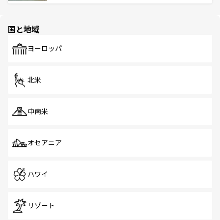
ける。 なお、新着のタイ情報は
コンテンツ一覧
を参照して
そう。 なお、新着の香港情報は
コンテンツ一覧
を参照して
と伝統を感じられるエスニックタウン、多数の緑豊かな公
ほしい。
ほしい。
園や自然保護区など、自然が調和した近代的な景観と文化
の多様性あふれるカラフルな町は、どこを歩いても新しい
国と地域
発見がある。さらに、治安のよさや充実した公共交通機関
も、旅行者にとっては魅力的なポイント。グルメも豊富
で、ホーカーズは地元の風情を楽しめる外せないスポット
ヨーロッパ
だ。訪れる人を飽きさせないシンガポールで、多様な魅力
を体感しよう。 なお、新着のシンガポール情報は
コンテン
ツ一覧
を参照してほしい。
北米
中南米
オセアニア
ハワイ
リゾート