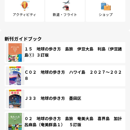
アクティビティ
鉄道・フライト
ショップ
新刊ガイドブック
１５ 地球の歩き方 島旅 伊豆大島 利島（伊豆諸
島①）３訂版
Ｃ０２ 地球の歩き方 ハワイ島 ２０２７～２０２
８
Ｊ３３ 地球の歩き方 墨田区
０２ 地球の歩き方 島旅 奄美大島 喜界島 加計
呂麻島（奄美群島１） ５訂版