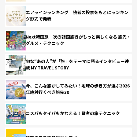
エアラインランキング 読者の投票をもとにランキン
グ形式で発表
Next韓国旅 次の韓国旅行がもっと楽しくなる 旅先・
グルメ・テクニック
旬な“あの人”が「旅」をテーマに語るインタビュー連
載 MY TRAVEL STORY
今、こんな旅がしてみたい！地球の歩き方が選ぶ2026
年絶対行くべき旅先30
コスパもタイパもかなえる！賢者の旅テクニック