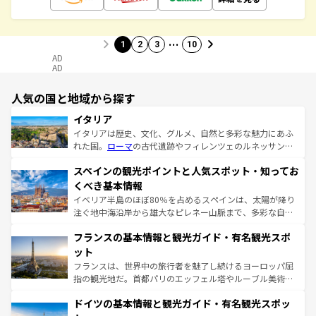
…
1
2
3
10
AD
AD
人気の国と地域から探す
イタリア
イタリアは歴史、文化、グルメ、自然と多彩な魅力にあふ
れた国。
ローマ
の古代遺跡やフィレンツェのルネッサンス
美術、ヴェネツィアの運河など、歴史あるスポットはもち
スペインの観光ポイントと人気スポット・知ってお
ろん、トスカーナの美しい田園風景やアマルフィ海岸の絶
景など、自然景観も見逃せない。観光の合間には、本場の
くべき基本情報
ピザやパスタなど、絶品のイタリア料理を堪能することも
イベリア半島のほぼ80％を占めるスペインは、太陽が降り
できる。朝目覚めてから夜眠るまで、すべての瞬間を楽し
注ぐ地中海沿岸から雄大なピレネー山脈まで、多彩な自然
ませてくれるイタリアで、忘れられない旅をしてみよう！
と文化が詰まったヨーロッパ屈指の旅行先だ。多様な地域
なお、新着のイタリア情報は
コンテンツ一覧
を参照してほ
フランスの基本情報と観光ガイド・有名観光スポ
文化が根付くこの国では、情熱的なフラメンコ、熱気あふ
しい。
れる闘牛、そして美味しいタパスが生活の一部となってい
ット
る。首都マドリードの洗練された雰囲気や、バルセロナの
フランスは、世界中の旅行者を魅了し続けるヨーロッパ屈
アートに溢れた街角から、地方では古代ローマ遺跡や中世
指の観光地だ。首都パリのエッフェル塔やルーブル美術館
の城塞都市、穏やかなビーチリゾートまで多彩な表情を見
といった象徴的なスポットから、田舎町の古風な美しさま
せる。地方によって風土や気候が異なるスペインはその個
ドイツの基本情報と観光ガイド・有名観光スポッ
で、幅広い魅力が詰まっている。華麗な宮殿、歴史的な大
性で訪れる人を魅了する。 なお、新着のスペイン情報は
コ