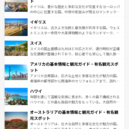
聖堂、美しいビーチ、そして豊かな自然が、訪れる者を心
ト
ンテンツ一覧
を参照してほしい。
から魅了する。また、フランスは美食の国としても知ら
ドイツは、豊かな歴史と多彩な文化が交差するヨーロッパ
れ、フランス料理はユネスコ無形文化遺産にも登録されて
の中心に位置する国。中世の街並みが残るロマンチック街
いる。シャンパンの発祥地であるランス、プロヴァンスの
道から、未来を先取りするようなモダンな都市まで多様な
香り高いラベンダー畑など、多彩な楽しみ方が可能だ。さ
イギリス
顔を持つこの国は、どこを歩いても飽きることがない。ベ
らに、パリ以外の地域にも魅力が溢れており、どの街角に
ルリンの文化的活気、バイエルン州のアルプスの絶景、そ
イギリスは、古きよき伝統と最先端が共存する国。ウェス
も豊かな歴史と文化が息づいている。パリ以外の個性あふ
してライン川沿いのワイン畑といった風景は必見。ビール
トミンスター寺院や大英博物館のようなランドマーク、歴
れる地方に足を運ぶとそれぞれで全く異なる文化を体験で
とソーセージを味わいながら地元の人と過ごす楽しい時間
史ある大学都市、美しい丘陵地帯や牧歌的な風景など、エ
きるだろう。 なお、新着のフランス情報は
コンテンツ一覧
スイス
は、お酒好きな人にはぜひ体験してほしい。 なお、新着の
リアごとに異なる魅力がある。また、優雅なアフタヌーン
を参照してほしい。
ドイツ情報は
コンテンツ一覧
を参照してほしい。
ティー、ビール好きにはたまらない英国パブ、サッカー観
スイスの国土面積は九州ほどの広さだが、運行時刻が正確
戦など、本場だからこそできる体験も豊富。イギリスを旅
な交通網が整備されており、初心者でも安心して個人旅行
して楽しみつくそう。 なお、新着のイギリス情報は
コンテ
を楽しめる。日本同様に時刻表どおりの旅が可能だ。中世
アメリカの基本情報と観光ガイド・有名観光スポ
ンツ一覧
を参照してほしい。
の建物がそのまま残る町や、スイスならではのユニークな
博物館もあり、アルプス観光だけでなく町歩きも満喫する
ット
ことができる。国民の所得が高いため物価も高いが、旅行
アメリカ合衆国は、広大な土地と多様な文化が魅力の国。
者向けの交通パス提供のサービスもあり、うまく活用すれ
東海岸の都市部から西海岸のカリフォルニアまで、訪れる
ば市内交通費無料で観光を楽しむこともできる。 なお、新
場所ごとに異なる風景と体験が待っている。ニューヨーク
着のスイス情報は
コンテンツ一覧
を参照してほしい。
ハワイ
のような巨大都市は、観光、ショッピング、エンターテイ
ンメントが詰まった刺激的なスポットだ。一方、アメリカ
年間を通じて温暖な気候に恵まれ、多くの島で構成される
西部には大自然が広がり、グランドキャニオンやイエロー
ハワイは、どの島も独自の魅力をもっている。大自然の神
ストーン国立公園といった絶景が堪能できる。さらに、南
秘を感じたいなら、火山が生み出した壮大な景観を誇るハ
オーストラリアの基本情報と観光ガイド・有名観
部のニューオーリンズでは、音楽と美食が融合した独特の
ワイ島は見逃せない。また、定番の観光地といえばオアフ
文化が魅力。旅行者はアメリカの各地域で異なる魅力を楽
島だが、静かな自然を求めるならマウイ島やカウアイ島が
光スポット
しみながら、その多様性と豊かな歴史を感じることができ
おすすめ。エメラルドグリーンに輝く海をはじめ、豊かな
オーストラリアは、壮大な自然と多様な文化が魅力の国。
るだろう。車でのロードトリップや列車の旅も、アメリカ
文化や歴史が息づいている。「アロハスピリット」と呼ば
シドニーのシンボルであるシドニー・オペラハウス、オー