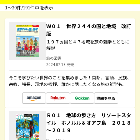
1〜20件/191件中 を表示
Ｗ０１ 世界２４４の国と地域 改訂
版
１９７ヵ国と４７地域を旅の雑学とともに
解説
旅の図鑑
2024.07.18 発売
今こそ学びたい世界のことを集めました！首都、言語、民族、
宗教、特長、現地の挨拶、誰かに話したくなる旅の雑学も。
詳細を見る
Ｒ０１ 地球の歩き方 リゾートスタ
イル ホノルル＆オアフ島 ２０１８
～２０１９