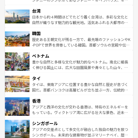
ならではの贅沢な旅のスタイルだ。 なお、新着のアメリカ
れるおもてなしの心で訪れる人々を迎えてくれるハワイの
ストラリア東海岸北部に広がる大サンゴ礁地帯グレートバ
情報は
コンテンツ一覧
を参照してほしい。
人々、おいしいローカルフードやハワイアンミュージッ
台湾
リアリーフや大陸中央部にそびえるウルル（エアーズロッ
ク、伝統的なフラダンスなど、すべてがハワイの魅力を彩
ク）、タスマニアの美しい原生林やケアンズの熱帯雨林な
日本から約４時間ほどでたどり着く台湾は、多彩な文化と
っている。訪れるたびに新しい発見と感動が待っているハ
ど、見どころがたくさん。また、カフェやワイン、オージ
自然が織りなす魅力的な観光地。活気あふれる大都市の台
ワイを、存分に味わってほしい。 なお、新着のハワイ情報
ービーフなどの食文化も豊かで、美味しいものであふれて
北やノスタルジックな町並みが人気な九份（ジォウフェ
は
コンテンツ一覧
を参照してほしい。
韓国
いる。アクティビティも充実しており、サーフィンやダイ
ン）、静ひつな山岳地帯である台湾東部など、都市の喧騒
ビング、ハイキングなど、アウトドア好きにはたまらな
と山間の静けさが共存しており、訪れる人に新しい発見と
歴史ある王朝文化が残る一方で、最先端のファッションやK
い。オーストラリアの多彩な魅力を存分に味わいつくそ
驚きをもたらしてくれる。また、奥深い台湾の食文化も魅
-POPで世界を席巻している韓国。首都ソウルの宮殿や伝統
う。 なお、新着のオーストラリア情報は
コンテンツ一覧
を
力で、夜市などの屋台グルメから高級料理、ヘルシーで美
家屋が並ぶエリアでは韓国の歴史と文化に浸ることがで
参照してほしい。
ベトナム
容にもいいと評判のスイーツなど、バラエティ豊かな料理
き、地方に足を延ばせば四季折々の自然美を楽しむことが
が味わえる。 なお、新着の台湾情報は
コンテンツ一覧
を参
できる。そして、キムチや焼肉、絶品のストリートフード
豊かな自然と多様な文化が魅力的なベトナム。南北に細長
照してほしい。
まで、さまざまな韓国料理が待っている。夜には、韓国な
く伸びる国土には、広大な田園風景や青々とした山々、世
らではのナイトライフも堪能できる。あたたかいホスピタ
界遺産に登録された壮大な自然景観が点在し、都市部では
タイ
リティに包まれながら、韓国の多彩な魅力を心ゆくまで味
急速な発展と共に伝統が息づく。ハノイの古い町並みやホ
わってみてほしい。 なお、新着の韓国情報は
コンテンツ一
ーチミン市のフランス統治時代の建物も、独特の雰囲気を
タイは、東南アジアに位置する豊かな自然と歴史が息づく
覧
を参照してほしい。
醸し出している。また、バラエティの豊かさとおいしさで
国だ。首都バンコクは高層ビルが立ち並ぶ一方、伝統的な
世界中の食通を魅了してやまないベトナム料理も魅力のひ
寺院や市場がいたるところに点在し、古きよき文化と現代
香港
とつ。フォーやバインミー、ベトナムコーヒーなどは、ぜ
の活気が交差している。北部ではチェンマイなどの山岳地
ひ現地で味わいたい。どの地域を訪れてもあたたかい人々
帯で自然と触れ合い、南部ではプーケットやクラビの美し
アジアと西洋の文化が交わる香港は、特有のエネルギーを
が旅行者を迎えてくれるので、きっと忘れられない旅にな
いビーチでリゾート気分を楽しむことができる。タイ料理
もっている。ヴィクトリア湾に広がる壮大な景色、近未来
るはずだ。 なお、新着のベトナム情報は
コンテンツ一覧
を
は世界的に有名で、屋台から高級レストランまで味覚を刺
的なアートスポット、そして歴史と現代が融合した町並
参照してほしい。
シンガポール
激する。気候は一年中温暖で、どの季節にも異なる楽しみ
み、どこを訪れても感動するはず。観光スポットが密集し
が待っている。親しみやすいタイの人々、仏教を中心とし
ており、効率よく見どころを回れるのも魅力。息をのむよ
アジアの交差点として多文化が融合した独自の魅力を放つ
た文化、そして多様な観光資源が、訪れる旅人を魅了し続
うな絶景から文化的な体験まで、香港を存分に楽しみ尽く
シンガポール。未来的な建築物が並ぶマリーナベイ、歴史