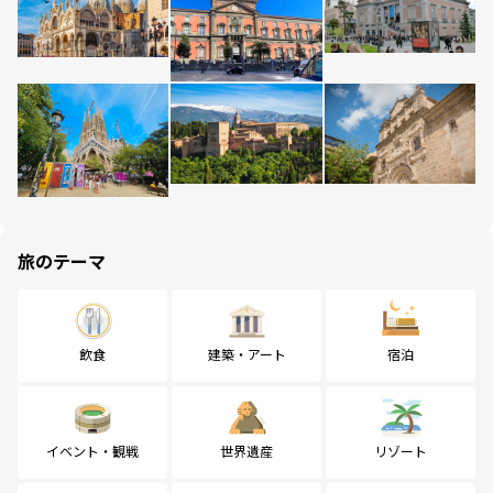
旅のテーマ
飲食
建築・アート
宿泊
イベント・観戦
世界遺産
リゾート