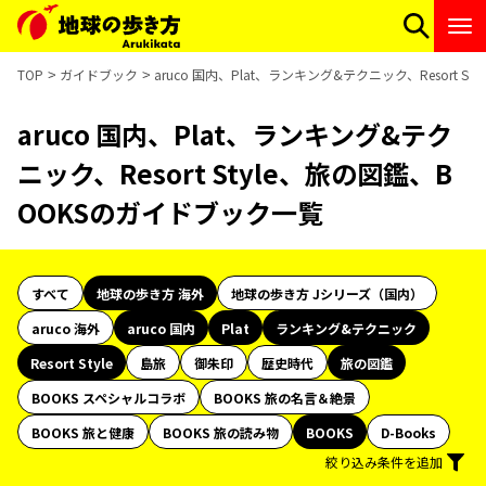
TOP
ガイドブック
aruco 国内、Plat、ランキング&テクニック、Resort 
aruco 国内、Plat、ランキング&テク
ニック、Resort Style、旅の図鑑、B
OOKSのガイドブック一覧
すべて
地球の歩き方 海外
地球の歩き方 Jシリーズ（国内）
aruco 海外
aruco 国内
Plat
ランキング&テクニック
Resort Style
島旅
御朱印
歴史時代
旅の図鑑
BOOKS スペシャルコラボ
BOOKS 旅の名言＆絶景
BOOKS 旅と健康
BOOKS 旅の読み物
BOOKS
D-Books
絞り込み条件を追加