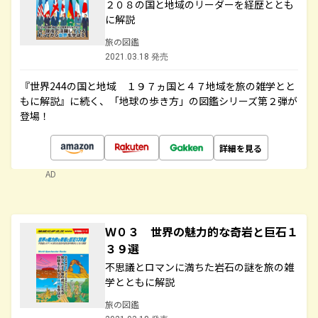
２０８の国と地域のリーダーを経歴ととも
に解説
旅の図鑑
2021.03.18 発売
『世界244の国と地域 １９７ヵ国と４７地域を旅の雑学とと
もに解説』に続く、「地球の歩き方」の図鑑シリーズ第２弾が
登場！
詳細を見る
AD
Ｗ０３ 世界の魅力的な奇岩と巨石１
３９選
不思議とロマンに満ちた岩石の謎を旅の雑
学とともに解説
旅の図鑑