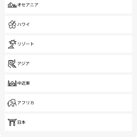
オセアニア
ハワイ
リゾート
アジア
中近東
アフリカ
日本