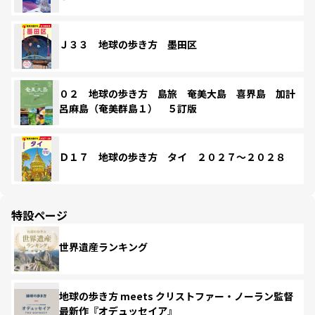
Ｊ３３ 地球の歩き方 墨田区
０２ 地球の歩き方 島旅 奄美大島 喜界島 加計
呂麻島（奄美群島１） ５訂版
Ｄ１７ 地球の歩き方 タイ ２０２７～２０２８
特設ページ
世界遺産ランキング
地球の歩き方 meets クリストファー・ノーラン監督
最新作『オデュッセイア』