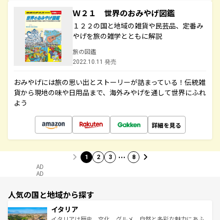
Ｗ２１ 世界のおみやげ図鑑
１２２の国と地域の雑貨や民芸品、定番み
やげを旅の雑学とともに解説
旅の図鑑
2022.10.11 発売
おみやげには旅の思い出とストーリーが詰まっている！伝統雑
貨から現地の味や日用品まで、海外みやげを通して世界にふれ
よう
詳細を見る
…
1
2
3
8
AD
AD
人気の国と地域から探す
イタリア
イタリアは歴史、文化、グルメ、自然と多彩な魅力にあふ