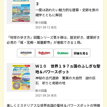
３
一度は訪れたい魅力的な建築・史跡を旅の
雑学とともに解説
旅の図鑑
2021.08.12 発売
「地球の歩き方」図鑑シリーズ第９弾は、歴史好き、建築好き
必見の「城・宮殿・城塞都市」が堪能できる１冊。
詳細を見る
Ｗ１０ 世界１９７ヵ国のふしぎな聖
地＆パワースポット
神秘の古代遺跡 驚異の大自然 謎の巨
石 祈りと奇跡の地
旅の図鑑
2021.08.26 発売
美しくミステリアスな世界各国の聖地＆パワースポットの特徴