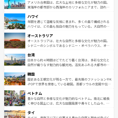
博物館もあり、アルプス観光だけでなく町歩きも満喫する
アメリカ合衆国は、広大な土地と多様な文化が魅力の国。
ことができる。国民の所得が高いため物価も高いが、旅行
東海岸の都市部から西海岸のカリフォルニアまで、訪れる
者向けの交通パス提供のサービスもあり、うまく活用すれ
場所ごとに異なる風景と体験が待っている。ニューヨーク
ハワイ
ば市内交通費無料で観光を楽しむこともできる。 なお、新
のような巨大都市は、観光、ショッピング、エンターテイ
着のスイス情報は
コンテンツ一覧
を参照してほしい。
ンメントが詰まった刺激的なスポットだ。一方、アメリカ
年間を通じて温暖な気候に恵まれ、多くの島で構成される
西部には大自然が広がり、グランドキャニオンやイエロー
ハワイは、どの島も独自の魅力をもっている。大自然の神
ストーン国立公園といった絶景が堪能できる。さらに、南
秘を感じたいなら、火山が生み出した壮大な景観を誇るハ
オーストラリア
部のニューオーリンズでは、音楽と美食が融合した独特の
ワイ島は見逃せない。また、定番の観光地といえばオアフ
文化が魅力。旅行者はアメリカの各地域で異なる魅力を楽
島だが、静かな自然を求めるならマウイ島やカウアイ島が
オーストラリアは、壮大な自然と多様な文化が魅力の国。
しみながら、その多様性と豊かな歴史を感じることができ
おすすめ。エメラルドグリーンに輝く海をはじめ、豊かな
シドニーのシンボルであるシドニー・オペラハウス、オー
るだろう。車でのロードトリップや列車の旅も、アメリカ
文化や歴史が息づいている。「アロハスピリット」と呼ば
ストラリア東海岸北部に広がる大サンゴ礁地帯グレートバ
ならではの贅沢な旅のスタイルだ。 なお、新着のアメリカ
台湾
れるおもてなしの心で訪れる人々を迎えてくれるハワイの
リアリーフや大陸中央部にそびえるウルル（エアーズロッ
情報は
コンテンツ一覧
を参照してほしい。
人々、おいしいローカルフードやハワイアンミュージッ
ク）、タスマニアの美しい原生林やケアンズの熱帯雨林な
日本から約４時間ほどでたどり着く台湾は、多彩な文化と
ク、伝統的なフラダンスなど、すべてがハワイの魅力を彩
ど、見どころがたくさん。また、カフェやワイン、オージ
自然が織りなす魅力的な観光地。活気あふれる大都市の台
っている。訪れるたびに新しい発見と感動が待っているハ
ービーフなどの食文化も豊かで、美味しいものであふれて
北やノスタルジックな町並みが人気な九份（ジォウフェ
ワイを、存分に味わってほしい。 なお、新着のハワイ情報
韓国
いる。アクティビティも充実しており、サーフィンやダイ
ン）、静ひつな山岳地帯である台湾東部など、都市の喧騒
は
コンテンツ一覧
を参照してほしい。
ビング、ハイキングなど、アウトドア好きにはたまらな
と山間の静けさが共存しており、訪れる人に新しい発見と
歴史ある王朝文化が残る一方で、最先端のファッションやK
い。オーストラリアの多彩な魅力を存分に味わいつくそ
驚きをもたらしてくれる。また、奥深い台湾の食文化も魅
-POPで世界を席巻している韓国。首都ソウルの宮殿や伝統
う。 なお、新着のオーストラリア情報は
コンテンツ一覧
を
力で、夜市などの屋台グルメから高級料理、ヘルシーで美
家屋が並ぶエリアでは韓国の歴史と文化に浸ることがで
参照してほしい。
ベトナム
容にもいいと評判のスイーツなど、バラエティ豊かな料理
き、地方に足を延ばせば四季折々の自然美を楽しむことが
が味わえる。 なお、新着の台湾情報は
コンテンツ一覧
を参
できる。そして、キムチや焼肉、絶品のストリートフード
豊かな自然と多様な文化が魅力的なベトナム。南北に細長
照してほしい。
まで、さまざまな韓国料理が待っている。夜には、韓国な
く伸びる国土には、広大な田園風景や青々とした山々、世
らではのナイトライフも堪能できる。あたたかいホスピタ
界遺産に登録された壮大な自然景観が点在し、都市部では
タイ
リティに包まれながら、韓国の多彩な魅力を心ゆくまで味
急速な発展と共に伝統が息づく。ハノイの古い町並みやホ
わってみてほしい。 なお、新着の韓国情報は
コンテンツ一
ーチミン市のフランス統治時代の建物も、独特の雰囲気を
タイは、東南アジアに位置する豊かな自然と歴史が息づく