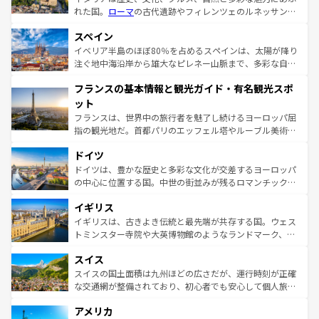
れた国。
ローマ
の古代遺跡やフィレンツェのルネッサンス
美術、ヴェネツィアの運河など、歴史あるスポットはもち
スペイン
ろん、トスカーナの美しい田園風景やアマルフィ海岸の絶
景など、自然景観も見逃せない。観光の合間には、本場の
イベリア半島のほぼ80％を占めるスペインは、太陽が降り
ピザやパスタなど、絶品のイタリア料理を堪能することも
注ぐ地中海沿岸から雄大なピレネー山脈まで、多彩な自然
できる。朝目覚めてから夜眠るまで、すべての瞬間を楽し
と文化が詰まったヨーロッパ屈指の旅行先だ。多様な地域
フランスの基本情報と観光ガイド・有名観光スポ
ませてくれるイタリアで、忘れられない旅をしてみよう！
文化が根付くこの国では、情熱的なフラメンコ、熱気あふ
なお、新着のイタリア情報は
コンテンツ一覧
を参照してほ
れる闘牛、そして美味しいタパスが生活の一部となってい
ット
しい。
る。首都マドリードの洗練された雰囲気や、バルセロナの
フランスは、世界中の旅行者を魅了し続けるヨーロッパ屈
アートに溢れた街角から、地方では古代ローマ遺跡や中世
指の観光地だ。首都パリのエッフェル塔やルーブル美術館
の城塞都市、穏やかなビーチリゾートまで多彩な表情を見
といった象徴的なスポットから、田舎町の古風な美しさま
せる。地方によって風土や気候が異なるスペインはその個
ドイツ
で、幅広い魅力が詰まっている。華麗な宮殿、歴史的な大
性で訪れる人を魅了する。 なお、新着のスペイン情報は
コ
聖堂、美しいビーチ、そして豊かな自然が、訪れる者を心
ドイツは、豊かな歴史と多彩な文化が交差するヨーロッパ
ンテンツ一覧
を参照してほしい。
から魅了する。また、フランスは美食の国としても知ら
の中心に位置する国。中世の街並みが残るロマンチック街
れ、フランス料理はユネスコ無形文化遺産にも登録されて
道から、未来を先取りするようなモダンな都市まで多様な
イギリス
いる。シャンパンの発祥地であるランス、プロヴァンスの
顔を持つこの国は、どこを歩いても飽きることがない。ベ
香り高いラベンダー畑など、多彩な楽しみ方が可能だ。さ
ルリンの文化的活気、バイエルン州のアルプスの絶景、そ
イギリスは、古きよき伝統と最先端が共存する国。ウェス
らに、パリ以外の地域にも魅力が溢れており、どの街角に
してライン川沿いのワイン畑といった風景は必見。ビール
トミンスター寺院や大英博物館のようなランドマーク、歴
も豊かな歴史と文化が息づいている。パリ以外の個性あふ
とソーセージを味わいながら地元の人と過ごす楽しい時間
史ある大学都市、美しい丘陵地帯や牧歌的な風景など、エ
れる地方に足を運ぶとそれぞれで全く異なる文化を体験で
スイス
は、お酒好きな人にはぜひ体験してほしい。 なお、新着の
リアごとに異なる魅力がある。また、優雅なアフタヌーン
きるだろう。 なお、新着のフランス情報は
コンテンツ一覧
ドイツ情報は
コンテンツ一覧
を参照してほしい。
ティー、ビール好きにはたまらない英国パブ、サッカー観
スイスの国土面積は九州ほどの広さだが、運行時刻が正確
を参照してほしい。
戦など、本場だからこそできる体験も豊富。イギリスを旅
な交通網が整備されており、初心者でも安心して個人旅行
して楽しみつくそう。 なお、新着のイギリス情報は
コンテ
を楽しめる。日本同様に時刻表どおりの旅が可能だ。中世
アメリカ
ンツ一覧
を参照してほしい。
の建物がそのまま残る町や、スイスならではのユニークな