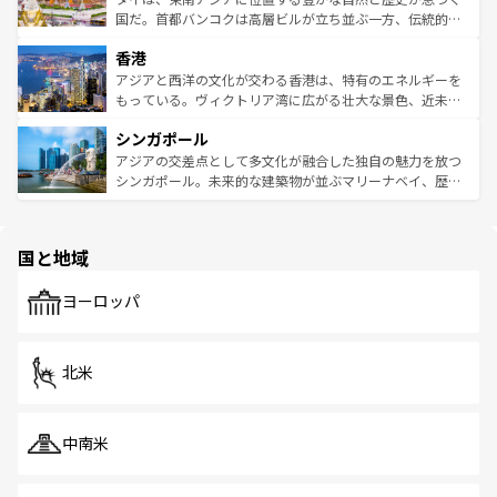
覧
を参照してほしい。
醸し出している。また、バラエティの豊かさとおいしさで
国だ。首都バンコクは高層ビルが立ち並ぶ一方、伝統的な
世界中の食通を魅了してやまないベトナム料理も魅力のひ
寺院や市場がいたるところに点在し、古きよき文化と現代
香港
とつ。フォーやバインミー、ベトナムコーヒーなどは、ぜ
の活気が交差している。北部ではチェンマイなどの山岳地
ひ現地で味わいたい。どの地域を訪れてもあたたかい人々
帯で自然と触れ合い、南部ではプーケットやクラビの美し
アジアと西洋の文化が交わる香港は、特有のエネルギーを
が旅行者を迎えてくれるので、きっと忘れられない旅にな
いビーチでリゾート気分を楽しむことができる。タイ料理
もっている。ヴィクトリア湾に広がる壮大な景色、近未来
るはずだ。 なお、新着のベトナム情報は
コンテンツ一覧
を
は世界的に有名で、屋台から高級レストランまで味覚を刺
的なアートスポット、そして歴史と現代が融合した町並
参照してほしい。
シンガポール
激する。気候は一年中温暖で、どの季節にも異なる楽しみ
み、どこを訪れても感動するはず。観光スポットが密集し
が待っている。親しみやすいタイの人々、仏教を中心とし
ており、効率よく見どころを回れるのも魅力。息をのむよ
アジアの交差点として多文化が融合した独自の魅力を放つ
た文化、そして多様な観光資源が、訪れる旅人を魅了し続
うな絶景から文化的な体験まで、香港を存分に楽しみ尽く
シンガポール。未来的な建築物が並ぶマリーナベイ、歴史
ける。 なお、新着のタイ情報は
コンテンツ一覧
を参照して
そう。 なお、新着の香港情報は
コンテンツ一覧
を参照して
と伝統を感じられるエスニックタウン、多数の緑豊かな公
ほしい。
ほしい。
園や自然保護区など、自然が調和した近代的な景観と文化
の多様性あふれるカラフルな町は、どこを歩いても新しい
国と地域
発見がある。さらに、治安のよさや充実した公共交通機関
も、旅行者にとっては魅力的なポイント。グルメも豊富
で、ホーカーズは地元の風情を楽しめる外せないスポット
ヨーロッパ
だ。訪れる人を飽きさせないシンガポールで、多様な魅力
を体感しよう。 なお、新着のシンガポール情報は
コンテン
ツ一覧
を参照してほしい。
北米
中南米