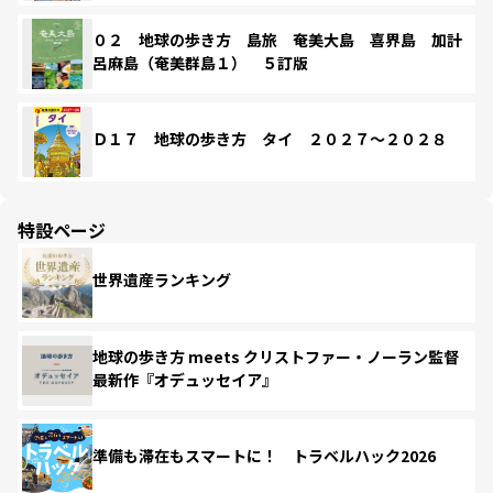
０２ 地球の歩き方 島旅 奄美大島 喜界島 加計
呂麻島（奄美群島１） ５訂版
Ｄ１７ 地球の歩き方 タイ ２０２７～２０２８
特設ページ
世界遺産ランキング
地球の歩き方 meets クリストファー・ノーラン監督
最新作『オデュッセイア』
準備も滞在もスマートに！ トラベルハック2026