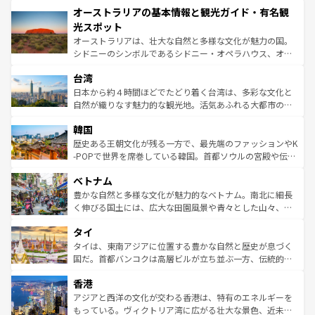
オーストラリアの基本情報と観光ガイド・有名観
部のニューオーリンズでは、音楽と美食が融合した独特の
ワイ島は見逃せない。また、定番の観光地といえばオアフ
文化が魅力。旅行者はアメリカの各地域で異なる魅力を楽
島だが、静かな自然を求めるならマウイ島やカウアイ島が
光スポット
しみながら、その多様性と豊かな歴史を感じることができ
おすすめ。エメラルドグリーンに輝く海をはじめ、豊かな
オーストラリアは、壮大な自然と多様な文化が魅力の国。
るだろう。車でのロードトリップや列車の旅も、アメリカ
文化や歴史が息づいている。「アロハスピリット」と呼ば
シドニーのシンボルであるシドニー・オペラハウス、オー
ならではの贅沢な旅のスタイルだ。 なお、新着のアメリカ
れるおもてなしの心で訪れる人々を迎えてくれるハワイの
ストラリア東海岸北部に広がる大サンゴ礁地帯グレートバ
情報は
コンテンツ一覧
を参照してほしい。
人々、おいしいローカルフードやハワイアンミュージッ
台湾
リアリーフや大陸中央部にそびえるウルル（エアーズロッ
ク、伝統的なフラダンスなど、すべてがハワイの魅力を彩
ク）、タスマニアの美しい原生林やケアンズの熱帯雨林な
日本から約４時間ほどでたどり着く台湾は、多彩な文化と
っている。訪れるたびに新しい発見と感動が待っているハ
ど、見どころがたくさん。また、カフェやワイン、オージ
自然が織りなす魅力的な観光地。活気あふれる大都市の台
ワイを、存分に味わってほしい。 なお、新着のハワイ情報
ービーフなどの食文化も豊かで、美味しいものであふれて
北やノスタルジックな町並みが人気な九份（ジォウフェ
は
コンテンツ一覧
を参照してほしい。
韓国
いる。アクティビティも充実しており、サーフィンやダイ
ン）、静ひつな山岳地帯である台湾東部など、都市の喧騒
ビング、ハイキングなど、アウトドア好きにはたまらな
と山間の静けさが共存しており、訪れる人に新しい発見と
歴史ある王朝文化が残る一方で、最先端のファッションやK
い。オーストラリアの多彩な魅力を存分に味わいつくそ
驚きをもたらしてくれる。また、奥深い台湾の食文化も魅
-POPで世界を席巻している韓国。首都ソウルの宮殿や伝統
う。 なお、新着のオーストラリア情報は
コンテンツ一覧
を
力で、夜市などの屋台グルメから高級料理、ヘルシーで美
家屋が並ぶエリアでは韓国の歴史と文化に浸ることがで
参照してほしい。
ベトナム
容にもいいと評判のスイーツなど、バラエティ豊かな料理
き、地方に足を延ばせば四季折々の自然美を楽しむことが
が味わえる。 なお、新着の台湾情報は
コンテンツ一覧
を参
できる。そして、キムチや焼肉、絶品のストリートフード
豊かな自然と多様な文化が魅力的なベトナム。南北に細長
照してほしい。
まで、さまざまな韓国料理が待っている。夜には、韓国な
く伸びる国土には、広大な田園風景や青々とした山々、世
らではのナイトライフも堪能できる。あたたかいホスピタ
界遺産に登録された壮大な自然景観が点在し、都市部では
タイ
リティに包まれながら、韓国の多彩な魅力を心ゆくまで味
急速な発展と共に伝統が息づく。ハノイの古い町並みやホ
わってみてほしい。 なお、新着の韓国情報は
コンテンツ一
ーチミン市のフランス統治時代の建物も、独特の雰囲気を
タイは、東南アジアに位置する豊かな自然と歴史が息づく
覧
を参照してほしい。
醸し出している。また、バラエティの豊かさとおいしさで
国だ。首都バンコクは高層ビルが立ち並ぶ一方、伝統的な
世界中の食通を魅了してやまないベトナム料理も魅力のひ
寺院や市場がいたるところに点在し、古きよき文化と現代
香港
とつ。フォーやバインミー、ベトナムコーヒーなどは、ぜ
の活気が交差している。北部ではチェンマイなどの山岳地
ひ現地で味わいたい。どの地域を訪れてもあたたかい人々
帯で自然と触れ合い、南部ではプーケットやクラビの美し
アジアと西洋の文化が交わる香港は、特有のエネルギーを
が旅行者を迎えてくれるので、きっと忘れられない旅にな
いビーチでリゾート気分を楽しむことができる。タイ料理
もっている。ヴィクトリア湾に広がる壮大な景色、近未来