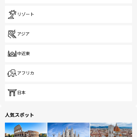
リゾート
アジア
中近東
アフリカ
日本
人気スポット