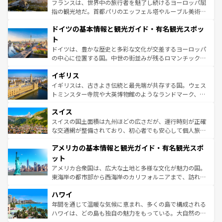
る。首都マドリードの洗練された雰囲気や、バルセロナの
フランスは、世界中の旅行者を魅了し続けるヨーロッパ屈
アートに溢れた街角から、地方では古代ローマ遺跡や中世
指の観光地だ。首都パリのエッフェル塔やルーブル美術館
の城塞都市、穏やかなビーチリゾートまで多彩な表情を見
といった象徴的なスポットから、田舎町の古風な美しさま
せる。地方によって風土や気候が異なるスペインはその個
ドイツの基本情報と観光ガイド・有名観光スポッ
で、幅広い魅力が詰まっている。華麗な宮殿、歴史的な大
性で訪れる人を魅了する。 なお、新着のスペイン情報は
コ
聖堂、美しいビーチ、そして豊かな自然が、訪れる者を心
ト
ンテンツ一覧
を参照してほしい。
から魅了する。また、フランスは美食の国としても知ら
ドイツは、豊かな歴史と多彩な文化が交差するヨーロッパ
れ、フランス料理はユネスコ無形文化遺産にも登録されて
の中心に位置する国。中世の街並みが残るロマンチック街
いる。シャンパンの発祥地であるランス、プロヴァンスの
道から、未来を先取りするようなモダンな都市まで多様な
香り高いラベンダー畑など、多彩な楽しみ方が可能だ。さ
イギリス
顔を持つこの国は、どこを歩いても飽きることがない。ベ
らに、パリ以外の地域にも魅力が溢れており、どの街角に
ルリンの文化的活気、バイエルン州のアルプスの絶景、そ
イギリスは、古きよき伝統と最先端が共存する国。ウェス
も豊かな歴史と文化が息づいている。パリ以外の個性あふ
してライン川沿いのワイン畑といった風景は必見。ビール
トミンスター寺院や大英博物館のようなランドマーク、歴
れる地方に足を運ぶとそれぞれで全く異なる文化を体験で
とソーセージを味わいながら地元の人と過ごす楽しい時間
史ある大学都市、美しい丘陵地帯や牧歌的な風景など、エ
きるだろう。 なお、新着のフランス情報は
コンテンツ一覧
スイス
は、お酒好きな人にはぜひ体験してほしい。 なお、新着の
リアごとに異なる魅力がある。また、優雅なアフタヌーン
を参照してほしい。
ドイツ情報は
コンテンツ一覧
を参照してほしい。
ティー、ビール好きにはたまらない英国パブ、サッカー観
スイスの国土面積は九州ほどの広さだが、運行時刻が正確
戦など、本場だからこそできる体験も豊富。イギリスを旅
な交通網が整備されており、初心者でも安心して個人旅行
して楽しみつくそう。 なお、新着のイギリス情報は
コンテ
を楽しめる。日本同様に時刻表どおりの旅が可能だ。中世
アメリカの基本情報と観光ガイド・有名観光スポ
ンツ一覧
を参照してほしい。
の建物がそのまま残る町や、スイスならではのユニークな
博物館もあり、アルプス観光だけでなく町歩きも満喫する
ット
ことができる。国民の所得が高いため物価も高いが、旅行
アメリカ合衆国は、広大な土地と多様な文化が魅力の国。
者向けの交通パス提供のサービスもあり、うまく活用すれ
東海岸の都市部から西海岸のカリフォルニアまで、訪れる
ば市内交通費無料で観光を楽しむこともできる。 なお、新
場所ごとに異なる風景と体験が待っている。ニューヨーク
着のスイス情報は
コンテンツ一覧
を参照してほしい。
ハワイ
のような巨大都市は、観光、ショッピング、エンターテイ
ンメントが詰まった刺激的なスポットだ。一方、アメリカ
年間を通じて温暖な気候に恵まれ、多くの島で構成される
西部には大自然が広がり、グランドキャニオンやイエロー
ハワイは、どの島も独自の魅力をもっている。大自然の神
ストーン国立公園といった絶景が堪能できる。さらに、南
秘を感じたいなら、火山が生み出した壮大な景観を誇るハ