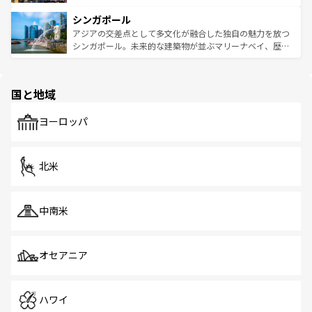
るはずだ。 なお、新着のベトナム情報は
コンテンツ一覧
を
は世界的に有名で、屋台から高級レストランまで味覚を刺
的なアートスポット、そして歴史と現代が融合した町並
参照してほしい。
シンガポール
激する。気候は一年中温暖で、どの季節にも異なる楽しみ
み、どこを訪れても感動するはず。観光スポットが密集し
が待っている。親しみやすいタイの人々、仏教を中心とし
ており、効率よく見どころを回れるのも魅力。息をのむよ
アジアの交差点として多文化が融合した独自の魅力を放つ
た文化、そして多様な観光資源が、訪れる旅人を魅了し続
うな絶景から文化的な体験まで、香港を存分に楽しみ尽く
シンガポール。未来的な建築物が並ぶマリーナベイ、歴史
ける。 なお、新着のタイ情報は
コンテンツ一覧
を参照して
そう。 なお、新着の香港情報は
コンテンツ一覧
を参照して
と伝統を感じられるエスニックタウン、多数の緑豊かな公
ほしい。
ほしい。
園や自然保護区など、自然が調和した近代的な景観と文化
の多様性あふれるカラフルな町は、どこを歩いても新しい
国と地域
発見がある。さらに、治安のよさや充実した公共交通機関
も、旅行者にとっては魅力的なポイント。グルメも豊富
で、ホーカーズは地元の風情を楽しめる外せないスポット
ヨーロッパ
だ。訪れる人を飽きさせないシンガポールで、多様な魅力
を体感しよう。 なお、新着のシンガポール情報は
コンテン
ツ一覧
を参照してほしい。
北米
中南米
オセアニア
ハワイ