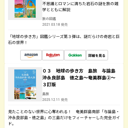
不思議とロマンに満ちた岩石の謎を旅の雑
学とともに解説
旅の図鑑
2021.03.18 発売
「地球の歩き方」図鑑シリーズ第３弾は、謎だらけの奇岩と巨
石の世界！
詳細を見る
０３ 地球の歩き方 島旅 与論島
沖永良部島 徳之島～奄美群島②～
３訂版
島旅
2025.12.11 発売
見たことのない世界に心奪われる！ 奄美群島南部「与論島・
沖永良部島・徳之島」の三島だけをフィーチャーした完全ガイ
ド。