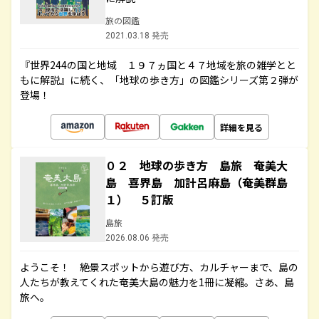
旅の図鑑
2021.03.18 発売
『世界244の国と地域 １９７ヵ国と４７地域を旅の雑学とと
もに解説』に続く、「地球の歩き方」の図鑑シリーズ第２弾が
登場！
詳細を見る
０２ 地球の歩き方 島旅 奄美大
島 喜界島 加計呂麻島（奄美群島
１） ５訂版
島旅
2026.08.06 発売
ようこそ！ 絶景スポットから遊び方、カルチャーまで、島の
人たちが教えてくれた奄美大島の魅力を1冊に凝縮。さあ、島
旅へ。