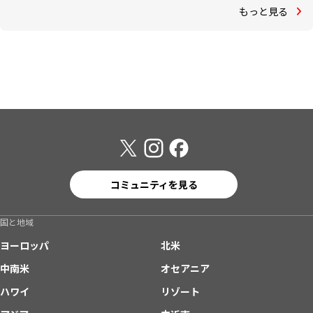
もっと見る
コミュニティを見る
国と地域
ヨーロッパ
北米
中南米
オセアニア
ハワイ
リゾート