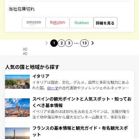
当社在庫切れ
詳細を見る
…
1
2
3
13
AD
AD
人気の国と地域から探す
イタリア
イタリアは歴史、文化、グルメ、自然と多彩な魅力にあふ
れた国。
ローマ
の古代遺跡やフィレンツェのルネッサンス
美術、ヴェネツィアの運河など、歴史あるスポットはもち
スペインの観光ポイントと人気スポット・知ってお
ろん、トスカーナの美しい田園風景やアマルフィ海岸の絶
景など、自然景観も見逃せない。観光の合間には、本場の
くべき基本情報
ピザやパスタなど、絶品のイタリア料理を堪能することも
イベリア半島のほぼ80％を占めるスペインは、太陽が降り
できる。朝目覚めてから夜眠るまで、すべての瞬間を楽し
注ぐ地中海沿岸から雄大なピレネー山脈まで、多彩な自然
ませてくれるイタリアで、忘れられない旅をしてみよう！
と文化が詰まったヨーロッパ屈指の旅行先だ。多様な地域
なお、新着のイタリア情報は
コンテンツ一覧
を参照してほ
フランスの基本情報と観光ガイド・有名観光スポ
文化が根付くこの国では、情熱的なフラメンコ、熱気あふ
しい。
れる闘牛、そして美味しいタパスが生活の一部となってい
ット