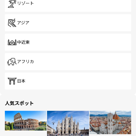
リゾート
アジア
中近東
アフリカ
日本
人気スポット