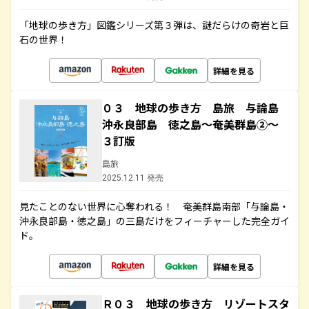
「地球の歩き方」図鑑シリーズ第３弾は、謎だらけの奇岩と巨
石の世界！
詳細を見る
０３ 地球の歩き方 島旅 与論島
沖永良部島 徳之島～奄美群島②～
３訂版
島旅
2025.12.11 発売
見たことのない世界に心奪われる！ 奄美群島南部「与論島・
沖永良部島・徳之島」の三島だけをフィーチャーした完全ガイ
ド。
詳細を見る
Ｒ０３ 地球の歩き方 リゾートスタ