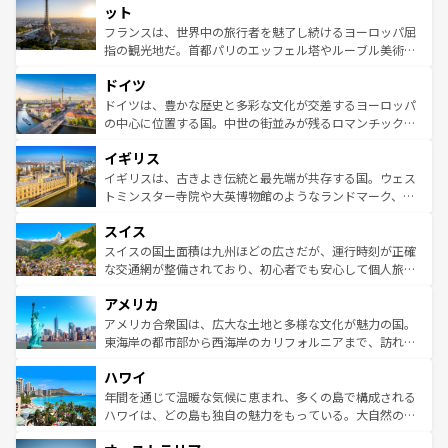
なお、新着のイタリア情報は
コンテンツ一覧
を参照してほ
れる闘牛、そして美味しいタパスが生活の一部となってい
ット
しい。
る。首都マドリードの洗練された雰囲気や、バルセロナの
フランスは、世界中の旅行者を魅了し続けるヨーロッパ屈
アートに溢れた街角から、地方では古代ローマ遺跡や中世
指の観光地だ。首都パリのエッフェル塔やルーブル美術館
の城塞都市、穏やかなビーチリゾートまで多彩な表情を見
といった象徴的なスポットから、田舎町の古風な美しさま
せる。地方によって風土や気候が異なるスペインはその個
ドイツ
で、幅広い魅力が詰まっている。華麗な宮殿、歴史的な大
性で訪れる人を魅了する。 なお、新着のスペイン情報は
コ
聖堂、美しいビーチ、そして豊かな自然が、訪れる者を心
ドイツは、豊かな歴史と多彩な文化が交差するヨーロッパ
ンテンツ一覧
を参照してほしい。
から魅了する。また、フランスは美食の国としても知ら
の中心に位置する国。中世の街並みが残るロマンチック街
れ、フランス料理はユネスコ無形文化遺産にも登録されて
道から、未来を先取りするようなモダンな都市まで多様な
イギリス
いる。シャンパンの発祥地であるランス、プロヴァンスの
顔を持つこの国は、どこを歩いても飽きることがない。ベ
香り高いラベンダー畑など、多彩な楽しみ方が可能だ。さ
ルリンの文化的活気、バイエルン州のアルプスの絶景、そ
イギリスは、古きよき伝統と最先端が共存する国。ウェス
らに、パリ以外の地域にも魅力が溢れており、どの街角に
してライン川沿いのワイン畑といった風景は必見。ビール
トミンスター寺院や大英博物館のようなランドマーク、歴
も豊かな歴史と文化が息づいている。パリ以外の個性あふ
とソーセージを味わいながら地元の人と過ごす楽しい時間
史ある大学都市、美しい丘陵地帯や牧歌的な風景など、エ
れる地方に足を運ぶとそれぞれで全く異なる文化を体験で
スイス
は、お酒好きな人にはぜひ体験してほしい。 なお、新着の
リアごとに異なる魅力がある。また、優雅なアフタヌーン
きるだろう。 なお、新着のフランス情報は
コンテンツ一覧
ドイツ情報は
コンテンツ一覧
を参照してほしい。
ティー、ビール好きにはたまらない英国パブ、サッカー観
スイスの国土面積は九州ほどの広さだが、運行時刻が正確
を参照してほしい。
戦など、本場だからこそできる体験も豊富。イギリスを旅
な交通網が整備されており、初心者でも安心して個人旅行
して楽しみつくそう。 なお、新着のイギリス情報は
コンテ
を楽しめる。日本同様に時刻表どおりの旅が可能だ。中世
アメリカ
ンツ一覧
を参照してほしい。
の建物がそのまま残る町や、スイスならではのユニークな
博物館もあり、アルプス観光だけでなく町歩きも満喫する
アメリカ合衆国は、広大な土地と多様な文化が魅力の国。
ことができる。国民の所得が高いため物価も高いが、旅行
東海岸の都市部から西海岸のカリフォルニアまで、訪れる
者向けの交通パス提供のサービスもあり、うまく活用すれ
場所ごとに異なる風景と体験が待っている。ニューヨーク
ハワイ
ば市内交通費無料で観光を楽しむこともできる。 なお、新
のような巨大都市は、観光、ショッピング、エンターテイ
着のスイス情報は
コンテンツ一覧
を参照してほしい。
ンメントが詰まった刺激的なスポットだ。一方、アメリカ
年間を通じて温暖な気候に恵まれ、多くの島で構成される
西部には大自然が広がり、グランドキャニオンやイエロー
ハワイは、どの島も独自の魅力をもっている。大自然の神
ストーン国立公園といった絶景が堪能できる。さらに、南
秘を感じたいなら、火山が生み出した壮大な景観を誇るハ