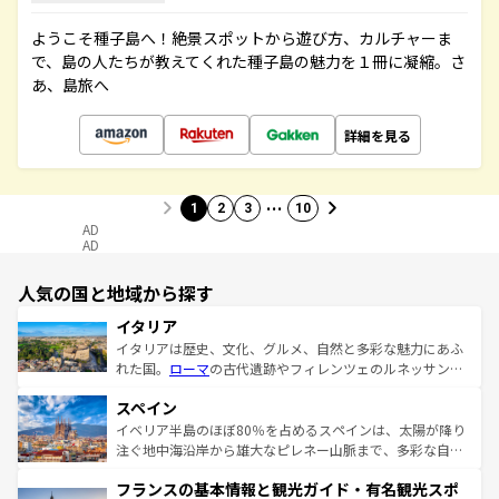
ようこそ種子島へ！絶景スポットから遊び方、カルチャーま
で、島の人たちが教えてくれた種子島の魅力を１冊に凝縮。さ
あ、島旅へ
詳細を見る
…
1
2
3
10
AD
AD
人気の国と地域から探す
イタリア
イタリアは歴史、文化、グルメ、自然と多彩な魅力にあふ
れた国。
ローマ
の古代遺跡やフィレンツェのルネッサンス
美術、ヴェネツィアの運河など、歴史あるスポットはもち
スペイン
ろん、トスカーナの美しい田園風景やアマルフィ海岸の絶
景など、自然景観も見逃せない。観光の合間には、本場の
イベリア半島のほぼ80％を占めるスペインは、太陽が降り
ピザやパスタなど、絶品のイタリア料理を堪能することも
注ぐ地中海沿岸から雄大なピレネー山脈まで、多彩な自然
できる。朝目覚めてから夜眠るまで、すべての瞬間を楽し
と文化が詰まったヨーロッパ屈指の旅行先だ。多様な地域
フランスの基本情報と観光ガイド・有名観光スポ
ませてくれるイタリアで、忘れられない旅をしてみよう！
文化が根付くこの国では、情熱的なフラメンコ、熱気あふ