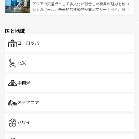
が待っている。親しみやすいタイの人々、仏教を中心とし
ており、効率よく見どころを回れるのも魅力。息をのむよ
アジアの交差点として多文化が融合した独自の魅力を放つ
た文化、そして多様な観光資源が、訪れる旅人を魅了し続
うな絶景から文化的な体験まで、香港を存分に楽しみ尽く
シンガポール。未来的な建築物が並ぶマリーナベイ、歴史
ける。 なお、新着のタイ情報は
コンテンツ一覧
を参照して
そう。 なお、新着の香港情報は
コンテンツ一覧
を参照して
と伝統を感じられるエスニックタウン、多数の緑豊かな公
ほしい。
ほしい。
園や自然保護区など、自然が調和した近代的な景観と文化
の多様性あふれるカラフルな町は、どこを歩いても新しい
国と地域
発見がある。さらに、治安のよさや充実した公共交通機関
も、旅行者にとっては魅力的なポイント。グルメも豊富
で、ホーカーズは地元の風情を楽しめる外せないスポット
ヨーロッパ
だ。訪れる人を飽きさせないシンガポールで、多様な魅力
を体感しよう。 なお、新着のシンガポール情報は
コンテン
ツ一覧
を参照してほしい。
北米
中南米
オセアニア
ハワイ