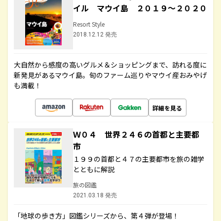
イル マウイ島 ２０１９～２０２０
Resort Style
2018.12.12 発売
大自然から感度の高いグルメ＆ショッピングまで、訪れる度に
新発見があるマウイ島。旬のファーム巡りやマウイ産おみやげ
も満載！
詳細を見る
Ｗ０４ 世界２４６の首都と主要都
市
１９９の首都と４７の主要都市を旅の雑学
とともに解説
旅の図鑑
2021.03.18 発売
「地球の歩き方」図鑑シリーズから、第４弾が登場！