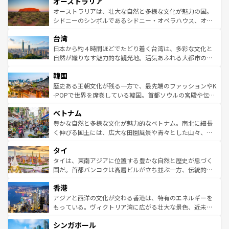
オーストラリア
部のニューオーリンズでは、音楽と美食が融合した独特の
ワイ島は見逃せない。また、定番の観光地といえばオアフ
文化が魅力。旅行者はアメリカの各地域で異なる魅力を楽
島だが、静かな自然を求めるならマウイ島やカウアイ島が
オーストラリアは、壮大な自然と多様な文化が魅力の国。
しみながら、その多様性と豊かな歴史を感じることができ
おすすめ。エメラルドグリーンに輝く海をはじめ、豊かな
シドニーのシンボルであるシドニー・オペラハウス、オー
るだろう。車でのロードトリップや列車の旅も、アメリカ
文化や歴史が息づいている。「アロハスピリット」と呼ば
ストラリア東海岸北部に広がる大サンゴ礁地帯グレートバ
ならではの贅沢な旅のスタイルだ。 なお、新着のアメリカ
台湾
れるおもてなしの心で訪れる人々を迎えてくれるハワイの
リアリーフや大陸中央部にそびえるウルル（エアーズロッ
情報は
コンテンツ一覧
を参照してほしい。
人々、おいしいローカルフードやハワイアンミュージッ
ク）、タスマニアの美しい原生林やケアンズの熱帯雨林な
日本から約４時間ほどでたどり着く台湾は、多彩な文化と
ク、伝統的なフラダンスなど、すべてがハワイの魅力を彩
ど、見どころがたくさん。また、カフェやワイン、オージ
自然が織りなす魅力的な観光地。活気あふれる大都市の台
っている。訪れるたびに新しい発見と感動が待っているハ
ービーフなどの食文化も豊かで、美味しいものであふれて
北やノスタルジックな町並みが人気な九份（ジォウフェ
ワイを、存分に味わってほしい。 なお、新着のハワイ情報
韓国
いる。アクティビティも充実しており、サーフィンやダイ
ン）、静ひつな山岳地帯である台湾東部など、都市の喧騒
は
コンテンツ一覧
を参照してほしい。
ビング、ハイキングなど、アウトドア好きにはたまらな
と山間の静けさが共存しており、訪れる人に新しい発見と
歴史ある王朝文化が残る一方で、最先端のファッションやK
い。オーストラリアの多彩な魅力を存分に味わいつくそ
驚きをもたらしてくれる。また、奥深い台湾の食文化も魅
-POPで世界を席巻している韓国。首都ソウルの宮殿や伝統
う。 なお、新着のオーストラリア情報は
コンテンツ一覧
を
力で、夜市などの屋台グルメから高級料理、ヘルシーで美
家屋が並ぶエリアでは韓国の歴史と文化に浸ることがで
参照してほしい。
ベトナム
容にもいいと評判のスイーツなど、バラエティ豊かな料理
き、地方に足を延ばせば四季折々の自然美を楽しむことが
が味わえる。 なお、新着の台湾情報は
コンテンツ一覧
を参
できる。そして、キムチや焼肉、絶品のストリートフード
豊かな自然と多様な文化が魅力的なベトナム。南北に細長
照してほしい。
まで、さまざまな韓国料理が待っている。夜には、韓国な
く伸びる国土には、広大な田園風景や青々とした山々、世
らではのナイトライフも堪能できる。あたたかいホスピタ
界遺産に登録された壮大な自然景観が点在し、都市部では
タイ
リティに包まれながら、韓国の多彩な魅力を心ゆくまで味
急速な発展と共に伝統が息づく。ハノイの古い町並みやホ
わってみてほしい。 なお、新着の韓国情報は
コンテンツ一
ーチミン市のフランス統治時代の建物も、独特の雰囲気を
タイは、東南アジアに位置する豊かな自然と歴史が息づく
覧
を参照してほしい。
醸し出している。また、バラエティの豊かさとおいしさで
国だ。首都バンコクは高層ビルが立ち並ぶ一方、伝統的な
世界中の食通を魅了してやまないベトナム料理も魅力のひ
寺院や市場がいたるところに点在し、古きよき文化と現代
香港
とつ。フォーやバインミー、ベトナムコーヒーなどは、ぜ
の活気が交差している。北部ではチェンマイなどの山岳地
ひ現地で味わいたい。どの地域を訪れてもあたたかい人々
帯で自然と触れ合い、南部ではプーケットやクラビの美し
アジアと西洋の文化が交わる香港は、特有のエネルギーを
が旅行者を迎えてくれるので、きっと忘れられない旅にな
いビーチでリゾート気分を楽しむことができる。タイ料理
もっている。ヴィクトリア湾に広がる壮大な景色、近未来
るはずだ。 なお、新着のベトナム情報は
コンテンツ一覧
を
は世界的に有名で、屋台から高級レストランまで味覚を刺
的なアートスポット、そして歴史と現代が融合した町並
参照してほしい。
シンガポール
激する。気候は一年中温暖で、どの季節にも異なる楽しみ
み、どこを訪れても感動するはず。観光スポットが密集し