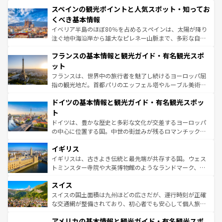
美術、ヴェネツィアの運河など、歴史あるスポットはもち
スペインの観光ポイントと人気スポット・知ってお
ろん、トスカーナの美しい田園風景やアマルフィ海岸の絶
景など、自然景観も見逃せない。観光の合間には、本場の
くべき基本情報
ピザやパスタなど、絶品のイタリア料理を堪能することも
イベリア半島のほぼ80％を占めるスペインは、太陽が降り
できる。朝目覚めてから夜眠るまで、すべての瞬間を楽し
注ぐ地中海沿岸から雄大なピレネー山脈まで、多彩な自然
ませてくれるイタリアで、忘れられない旅をしてみよう！
と文化が詰まったヨーロッパ屈指の旅行先だ。多様な地域
なお、新着のイタリア情報は
コンテンツ一覧
を参照してほ
フランスの基本情報と観光ガイド・有名観光スポ
文化が根付くこの国では、情熱的なフラメンコ、熱気あふ
しい。
れる闘牛、そして美味しいタパスが生活の一部となってい
ット
る。首都マドリードの洗練された雰囲気や、バルセロナの
フランスは、世界中の旅行者を魅了し続けるヨーロッパ屈
アートに溢れた街角から、地方では古代ローマ遺跡や中世
指の観光地だ。首都パリのエッフェル塔やルーブル美術館
の城塞都市、穏やかなビーチリゾートまで多彩な表情を見
といった象徴的なスポットから、田舎町の古風な美しさま
せる。地方によって風土や気候が異なるスペインはその個
ドイツの基本情報と観光ガイド・有名観光スポッ
で、幅広い魅力が詰まっている。華麗な宮殿、歴史的な大
性で訪れる人を魅了する。 なお、新着のスペイン情報は
コ
聖堂、美しいビーチ、そして豊かな自然が、訪れる者を心
ト
ンテンツ一覧
を参照してほしい。
から魅了する。また、フランスは美食の国としても知ら
ドイツは、豊かな歴史と多彩な文化が交差するヨーロッパ
れ、フランス料理はユネスコ無形文化遺産にも登録されて
の中心に位置する国。中世の街並みが残るロマンチック街
いる。シャンパンの発祥地であるランス、プロヴァンスの
道から、未来を先取りするようなモダンな都市まで多様な
香り高いラベンダー畑など、多彩な楽しみ方が可能だ。さ
イギリス
顔を持つこの国は、どこを歩いても飽きることがない。ベ
らに、パリ以外の地域にも魅力が溢れており、どの街角に
ルリンの文化的活気、バイエルン州のアルプスの絶景、そ
イギリスは、古きよき伝統と最先端が共存する国。ウェス
も豊かな歴史と文化が息づいている。パリ以外の個性あふ
してライン川沿いのワイン畑といった風景は必見。ビール
トミンスター寺院や大英博物館のようなランドマーク、歴
れる地方に足を運ぶとそれぞれで全く異なる文化を体験で
とソーセージを味わいながら地元の人と過ごす楽しい時間
史ある大学都市、美しい丘陵地帯や牧歌的な風景など、エ
きるだろう。 なお、新着のフランス情報は
コンテンツ一覧
スイス
は、お酒好きな人にはぜひ体験してほしい。 なお、新着の
リアごとに異なる魅力がある。また、優雅なアフタヌーン
を参照してほしい。
ドイツ情報は
コンテンツ一覧
を参照してほしい。
ティー、ビール好きにはたまらない英国パブ、サッカー観
スイスの国土面積は九州ほどの広さだが、運行時刻が正確
戦など、本場だからこそできる体験も豊富。イギリスを旅
な交通網が整備されており、初心者でも安心して個人旅行
して楽しみつくそう。 なお、新着のイギリス情報は
コンテ
を楽しめる。日本同様に時刻表どおりの旅が可能だ。中世
アメリカの基本情報と観光ガイド・有名観光スポ
ンツ一覧
を参照してほしい。
の建物がそのまま残る町や、スイスならではのユニークな