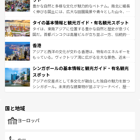
照してほしい。
まで、さまざまな韓国料理が待っている。夜には、韓国な
豊かな自然と多様な文化が魅力的なベトナム。南北に細長
らではのナイトライフも堪能できる。あたたかいホスピタ
く伸びる国土には、広大な田園風景や青々とした山々、世
リティに包まれながら、韓国の多彩な魅力を心ゆくまで味
界遺産に登録された壮大な自然景観が点在し、都市部では
わってみてほしい。 なお、新着の韓国情報は
コンテンツ一
タイの基本情報と観光ガイド・有名観光スポット
急速な発展と共に伝統が息づく。ハノイの古い町並みやホ
覧
を参照してほしい。
ーチミン市のフランス統治時代の建物も、独特の雰囲気を
タイは、東南アジアに位置する豊かな自然と歴史が息づく
醸し出している。また、バラエティの豊かさとおいしさで
国だ。首都バンコクは高層ビルが立ち並ぶ一方、伝統的な
世界中の食通を魅了してやまないベトナム料理も魅力のひ
寺院や市場がいたるところに点在し、古きよき文化と現代
香港
とつ。フォーやバインミー、ベトナムコーヒーなどは、ぜ
の活気が交差している。北部ではチェンマイなどの山岳地
ひ現地で味わいたい。どの地域を訪れてもあたたかい人々
帯で自然と触れ合い、南部ではプーケットやクラビの美し
アジアと西洋の文化が交わる香港は、特有のエネルギーを
が旅行者を迎えてくれるので、きっと忘れられない旅にな
いビーチでリゾート気分を楽しむことができる。タイ料理
もっている。ヴィクトリア湾に広がる壮大な景色、近未来
るはずだ。 なお、新着のベトナム情報は
コンテンツ一覧
を
は世界的に有名で、屋台から高級レストランまで味覚を刺
的なアートスポット、そして歴史と現代が融合した町並
参照してほしい。
シンガポールの基本情報と観光ガイド・有名観光
激する。気候は一年中温暖で、どの季節にも異なる楽しみ
み、どこを訪れても感動するはず。観光スポットが密集し
が待っている。親しみやすいタイの人々、仏教を中心とし
ており、効率よく見どころを回れるのも魅力。息をのむよ
スポット
た文化、そして多様な観光資源が、訪れる旅人を魅了し続
うな絶景から文化的な体験まで、香港を存分に楽しみ尽く
アジアの交差点として多文化が融合した独自の魅力を放つ
ける。 なお、新着のタイ情報は
コンテンツ一覧
を参照して
そう。 なお、新着の香港情報は
コンテンツ一覧
を参照して
シンガポール。未来的な建築物が並ぶマリーナベイ、歴史
ほしい。
ほしい。
と伝統を感じられるエスニックタウン、多数の緑豊かな公
園や自然保護区など、自然が調和した近代的な景観と文化
の多様性あふれるカラフルな町は、どこを歩いても新しい
国と地域
発見がある。さらに、治安のよさや充実した公共交通機関
も、旅行者にとっては魅力的なポイント。グルメも豊富
で、ホーカーズは地元の風情を楽しめる外せないスポット
ヨーロッパ
だ。訪れる人を飽きさせないシンガポールで、多様な魅力
を体感しよう。 なお、新着のシンガポール情報は
コンテン
ツ一覧
を参照してほしい。