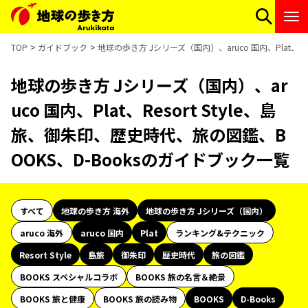
TOP
ガイドブック
地球の歩き方 Jシリーズ（国内）、aruco 国内、Plat、R
地球の歩き方 Jシリーズ（国内）、ar
uco 国内、Plat、Resort Style、島
旅、御朱印、歴史時代、旅の図鑑、B
OOKS、D-Booksのガイドブック一覧
すべて
地球の歩き方 海外
地球の歩き方 Jシリーズ（国内）
aruco 海外
aruco 国内
Plat
ランキング&テクニック
Resort Style
島旅
御朱印
歴史時代
旅の図鑑
BOOKS スペシャルコラボ
BOOKS 旅の名言＆絶景
BOOKS 旅と健康
BOOKS 旅の読み物
BOOKS
D-Books