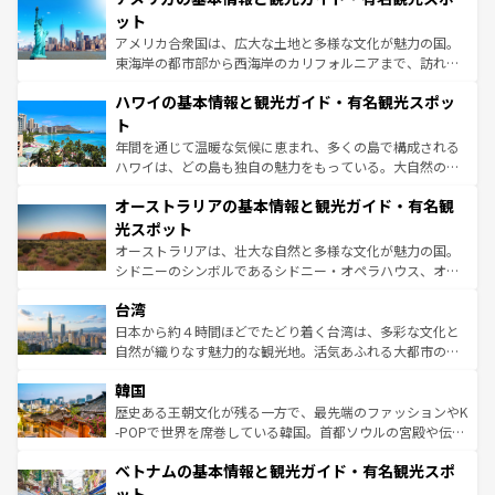
博物館もあり、アルプス観光だけでなく町歩きも満喫する
ット
ことができる。国民の所得が高いため物価も高いが、旅行
アメリカ合衆国は、広大な土地と多様な文化が魅力の国。
者向けの交通パス提供のサービスもあり、うまく活用すれ
東海岸の都市部から西海岸のカリフォルニアまで、訪れる
ば市内交通費無料で観光を楽しむこともできる。 なお、新
場所ごとに異なる風景と体験が待っている。ニューヨーク
着のスイス情報は
コンテンツ一覧
を参照してほしい。
ハワイの基本情報と観光ガイド・有名観光スポッ
のような巨大都市は、観光、ショッピング、エンターテイ
ンメントが詰まった刺激的なスポットだ。一方、アメリカ
ト
西部には大自然が広がり、グランドキャニオンやイエロー
年間を通じて温暖な気候に恵まれ、多くの島で構成される
ストーン国立公園といった絶景が堪能できる。さらに、南
ハワイは、どの島も独自の魅力をもっている。大自然の神
部のニューオーリンズでは、音楽と美食が融合した独特の
秘を感じたいなら、火山が生み出した壮大な景観を誇るハ
文化が魅力。旅行者はアメリカの各地域で異なる魅力を楽
オーストラリアの基本情報と観光ガイド・有名観
ワイ島は見逃せない。また、定番の観光地といえばオアフ
しみながら、その多様性と豊かな歴史を感じることができ
島だが、静かな自然を求めるならマウイ島やカウアイ島が
光スポット
るだろう。車でのロードトリップや列車の旅も、アメリカ
おすすめ。エメラルドグリーンに輝く海をはじめ、豊かな
オーストラリアは、壮大な自然と多様な文化が魅力の国。
ならではの贅沢な旅のスタイルだ。 なお、新着のアメリカ
文化や歴史が息づいている。「アロハスピリット」と呼ば
シドニーのシンボルであるシドニー・オペラハウス、オー
情報は
コンテンツ一覧
を参照してほしい。
れるおもてなしの心で訪れる人々を迎えてくれるハワイの
ストラリア東海岸北部に広がる大サンゴ礁地帯グレートバ
人々、おいしいローカルフードやハワイアンミュージッ
台湾
リアリーフや大陸中央部にそびえるウルル（エアーズロッ
ク、伝統的なフラダンスなど、すべてがハワイの魅力を彩
ク）、タスマニアの美しい原生林やケアンズの熱帯雨林な
日本から約４時間ほどでたどり着く台湾は、多彩な文化と
っている。訪れるたびに新しい発見と感動が待っているハ
ど、見どころがたくさん。また、カフェやワイン、オージ
自然が織りなす魅力的な観光地。活気あふれる大都市の台
ワイを、存分に味わってほしい。 なお、新着のハワイ情報
ービーフなどの食文化も豊かで、美味しいものであふれて
北やノスタルジックな町並みが人気な九份（ジォウフェ
は
コンテンツ一覧
を参照してほしい。
韓国
いる。アクティビティも充実しており、サーフィンやダイ
ン）、静ひつな山岳地帯である台湾東部など、都市の喧騒
ビング、ハイキングなど、アウトドア好きにはたまらな
と山間の静けさが共存しており、訪れる人に新しい発見と
歴史ある王朝文化が残る一方で、最先端のファッションやK
い。オーストラリアの多彩な魅力を存分に味わいつくそ
驚きをもたらしてくれる。また、奥深い台湾の食文化も魅
-POPで世界を席巻している韓国。首都ソウルの宮殿や伝統
う。 なお、新着のオーストラリア情報は
コンテンツ一覧
を
力で、夜市などの屋台グルメから高級料理、ヘルシーで美
家屋が並ぶエリアでは韓国の歴史と文化に浸ることがで
参照してほしい。
ベトナムの基本情報と観光ガイド・有名観光スポ
容にもいいと評判のスイーツなど、バラエティ豊かな料理
き、地方に足を延ばせば四季折々の自然美を楽しむことが
が味わえる。 なお、新着の台湾情報は
コンテンツ一覧
を参
できる。そして、キムチや焼肉、絶品のストリートフード
ット