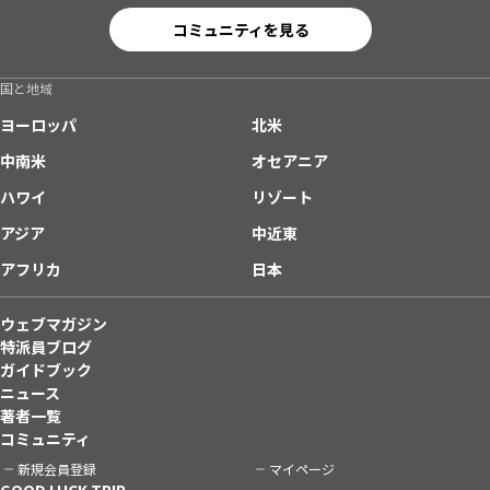
コミュニティを見る
国と地域
ヨーロッパ
北米
中南米
オセアニア
ハワイ
リゾート
アジア
中近東
アフリカ
日本
ウェブマガジン
特派員ブログ
ガイドブック
ニュース
著者一覧
コミュニティ
新規会員登録
マイページ
GOOD LUCK TRIP