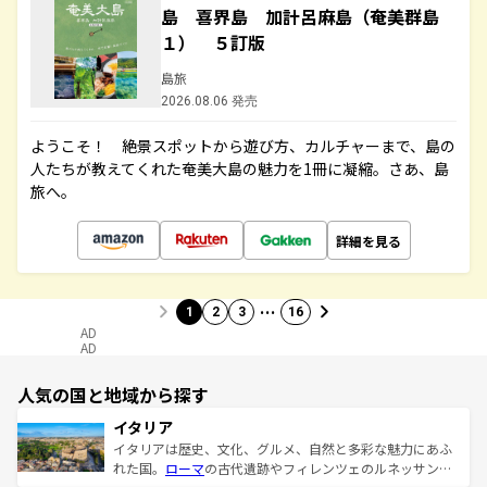
島 喜界島 加計呂麻島（奄美群島
１） ５訂版
島旅
2026.08.06 発売
ようこそ！ 絶景スポットから遊び方、カルチャーまで、島の
人たちが教えてくれた奄美大島の魅力を1冊に凝縮。さあ、島
旅へ。
詳細を見る
…
1
2
3
16
AD
AD
人気の国と地域から探す
イタリア
イタリアは歴史、文化、グルメ、自然と多彩な魅力にあふ
れた国。
ローマ
の古代遺跡やフィレンツェのルネッサンス