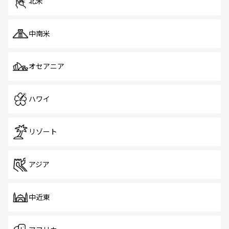
北米
中南米
オセアニア
ハワイ
リゾート
アジア
中近東