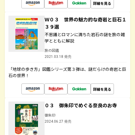
詳細を見る
Ｗ０３ 世界の魅力的な奇岩と巨石１
３９選
不思議とロマンに満ちた岩石の謎を旅の雑
学とともに解説
旅の図鑑
2021.03.18 発売
「地球の歩き方」図鑑シリーズ第３弾は、謎だらけの奇岩と巨
石の世界！
詳細を見る
０３ 御朱印でめぐる奈良のお寺
御朱印
2024.06.27 発売