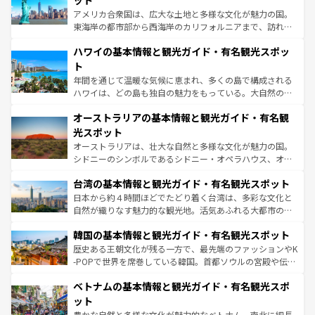
ット
ことができる。国民の所得が高いため物価も高いが、旅行
アメリカ合衆国は、広大な土地と多様な文化が魅力の国。
者向けの交通パス提供のサービスもあり、うまく活用すれ
東海岸の都市部から西海岸のカリフォルニアまで、訪れる
ば市内交通費無料で観光を楽しむこともできる。 なお、新
場所ごとに異なる風景と体験が待っている。ニューヨーク
着のスイス情報は
コンテンツ一覧
を参照してほしい。
ハワイの基本情報と観光ガイド・有名観光スポッ
のような巨大都市は、観光、ショッピング、エンターテイ
ンメントが詰まった刺激的なスポットだ。一方、アメリカ
ト
西部には大自然が広がり、グランドキャニオンやイエロー
年間を通じて温暖な気候に恵まれ、多くの島で構成される
ストーン国立公園といった絶景が堪能できる。さらに、南
ハワイは、どの島も独自の魅力をもっている。大自然の神
部のニューオーリンズでは、音楽と美食が融合した独特の
秘を感じたいなら、火山が生み出した壮大な景観を誇るハ
文化が魅力。旅行者はアメリカの各地域で異なる魅力を楽
オーストラリアの基本情報と観光ガイド・有名観
ワイ島は見逃せない。また、定番の観光地といえばオアフ
しみながら、その多様性と豊かな歴史を感じることができ
島だが、静かな自然を求めるならマウイ島やカウアイ島が
光スポット
るだろう。車でのロードトリップや列車の旅も、アメリカ
おすすめ。エメラルドグリーンに輝く海をはじめ、豊かな
オーストラリアは、壮大な自然と多様な文化が魅力の国。
ならではの贅沢な旅のスタイルだ。 なお、新着のアメリカ
文化や歴史が息づいている。「アロハスピリット」と呼ば
シドニーのシンボルであるシドニー・オペラハウス、オー
情報は
コンテンツ一覧
を参照してほしい。
れるおもてなしの心で訪れる人々を迎えてくれるハワイの
ストラリア東海岸北部に広がる大サンゴ礁地帯グレートバ
人々、おいしいローカルフードやハワイアンミュージッ
台湾の基本情報と観光ガイド・有名観光スポット
リアリーフや大陸中央部にそびえるウルル（エアーズロッ
ク、伝統的なフラダンスなど、すべてがハワイの魅力を彩
ク）、タスマニアの美しい原生林やケアンズの熱帯雨林な
日本から約４時間ほどでたどり着く台湾は、多彩な文化と
っている。訪れるたびに新しい発見と感動が待っているハ
ど、見どころがたくさん。また、カフェやワイン、オージ
自然が織りなす魅力的な観光地。活気あふれる大都市の台
ワイを、存分に味わってほしい。 なお、新着のハワイ情報
ービーフなどの食文化も豊かで、美味しいものであふれて
北やノスタルジックな町並みが人気な九份（ジォウフェ
は
コンテンツ一覧
を参照してほしい。
韓国の基本情報と観光ガイド・有名観光スポット
いる。アクティビティも充実しており、サーフィンやダイ
ン）、静ひつな山岳地帯である台湾東部など、都市の喧騒
ビング、ハイキングなど、アウトドア好きにはたまらな
と山間の静けさが共存しており、訪れる人に新しい発見と
歴史ある王朝文化が残る一方で、最先端のファッションやK
い。オーストラリアの多彩な魅力を存分に味わいつくそ
驚きをもたらしてくれる。また、奥深い台湾の食文化も魅
-POPで世界を席巻している韓国。首都ソウルの宮殿や伝統
う。 なお、新着のオーストラリア情報は
コンテンツ一覧
を
力で、夜市などの屋台グルメから高級料理、ヘルシーで美
家屋が並ぶエリアでは韓国の歴史と文化に浸ることがで
参照してほしい。
ベトナムの基本情報と観光ガイド・有名観光スポ
容にもいいと評判のスイーツなど、バラエティ豊かな料理
き、地方に足を延ばせば四季折々の自然美を楽しむことが
が味わえる。 なお、新着の台湾情報は
コンテンツ一覧
を参
できる。そして、キムチや焼肉、絶品のストリートフード
ット
照してほしい。
まで、さまざまな韓国料理が待っている。夜には、韓国な
豊かな自然と多様な文化が魅力的なベトナム。南北に細長