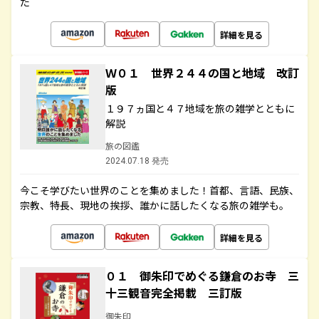
た
詳細を見る
Ｗ０１ 世界２４４の国と地域 改訂
版
１９７ヵ国と４７地域を旅の雑学とともに
解説
旅の図鑑
2024.07.18 発売
今こそ学びたい世界のことを集めました！首都、言語、民族、
宗教、特長、現地の挨拶、誰かに話したくなる旅の雑学も。
詳細を見る
０１ 御朱印でめぐる鎌倉のお寺 三
十三観音完全掲載 三訂版
御朱印