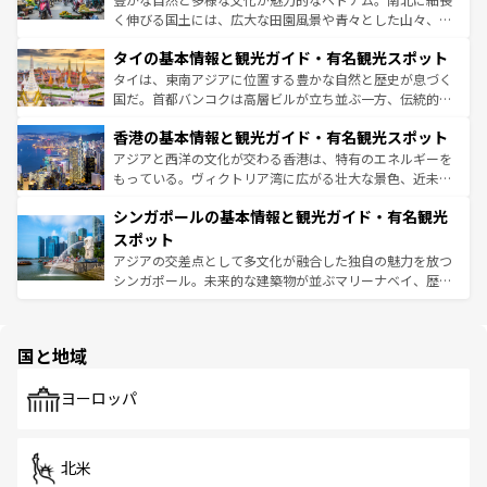
らではのナイトライフも堪能できる。あたたかいホスピタ
く伸びる国土には、広大な田園風景や青々とした山々、世
リティに包まれながら、韓国の多彩な魅力を心ゆくまで味
界遺産に登録された壮大な自然景観が点在し、都市部では
わってみてほしい。 なお、新着の韓国情報は
コンテンツ一
タイの基本情報と観光ガイド・有名観光スポット
急速な発展と共に伝統が息づく。ハノイの古い町並みやホ
覧
を参照してほしい。
ーチミン市のフランス統治時代の建物も、独特の雰囲気を
タイは、東南アジアに位置する豊かな自然と歴史が息づく
醸し出している。また、バラエティの豊かさとおいしさで
国だ。首都バンコクは高層ビルが立ち並ぶ一方、伝統的な
世界中の食通を魅了してやまないベトナム料理も魅力のひ
寺院や市場がいたるところに点在し、古きよき文化と現代
香港の基本情報と観光ガイド・有名観光スポット
とつ。フォーやバインミー、ベトナムコーヒーなどは、ぜ
の活気が交差している。北部ではチェンマイなどの山岳地
ひ現地で味わいたい。どの地域を訪れてもあたたかい人々
帯で自然と触れ合い、南部ではプーケットやクラビの美し
アジアと西洋の文化が交わる香港は、特有のエネルギーを
が旅行者を迎えてくれるので、きっと忘れられない旅にな
いビーチでリゾート気分を楽しむことができる。タイ料理
もっている。ヴィクトリア湾に広がる壮大な景色、近未来
るはずだ。 なお、新着のベトナム情報は
コンテンツ一覧
を
は世界的に有名で、屋台から高級レストランまで味覚を刺
的なアートスポット、そして歴史と現代が融合した町並
参照してほしい。
シンガポールの基本情報と観光ガイド・有名観光
激する。気候は一年中温暖で、どの季節にも異なる楽しみ
み、どこを訪れても感動するはず。観光スポットが密集し
が待っている。親しみやすいタイの人々、仏教を中心とし
ており、効率よく見どころを回れるのも魅力。息をのむよ
スポット
た文化、そして多様な観光資源が、訪れる旅人を魅了し続
うな絶景から文化的な体験まで、香港を存分に楽しみ尽く
アジアの交差点として多文化が融合した独自の魅力を放つ
ける。 なお、新着のタイ情報は
コンテンツ一覧
を参照して
そう。 なお、新着の香港情報は
コンテンツ一覧
を参照して
シンガポール。未来的な建築物が並ぶマリーナベイ、歴史
ほしい。
ほしい。
と伝統を感じられるエスニックタウン、多数の緑豊かな公
園や自然保護区など、自然が調和した近代的な景観と文化
の多様性あふれるカラフルな町は、どこを歩いても新しい
国と地域
発見がある。さらに、治安のよさや充実した公共交通機関
も、旅行者にとっては魅力的なポイント。グルメも豊富
で、ホーカーズは地元の風情を楽しめる外せないスポット
ヨーロッパ
だ。訪れる人を飽きさせないシンガポールで、多様な魅力
を体感しよう。 なお、新着のシンガポール情報は
コンテン
ツ一覧
を参照してほしい。
北米