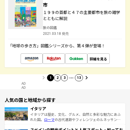
市
１９９の首都と４７の主要都市を旅の雑学
とともに解説
旅の図鑑
2021.03.18 発売
「地球の歩き方」図鑑シリーズから、第４弾が登場！
詳細を見る
…
1
2
3
13
AD
AD
人気の国と地域から探す
イタリア
イタリアは歴史、文化、グルメ、自然と多彩な魅力にあふ
れた国。
ローマ
の古代遺跡やフィレンツェのルネッサンス
美術、ヴェネツィアの運河など、歴史あるスポットはもち
スペインの観光ポイントと人気スポット・知ってお
ろん、トスカーナの美しい田園風景やアマルフィ海岸の絶