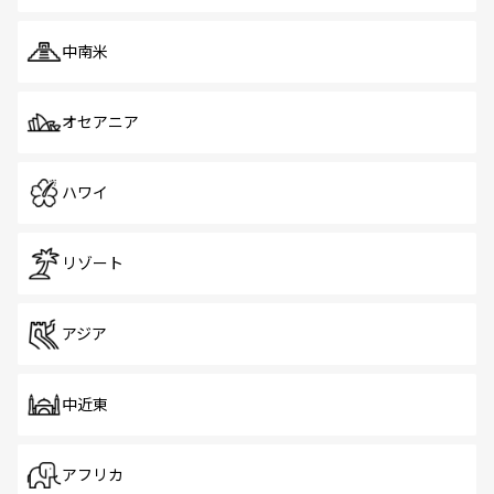
中南米
オセアニア
ハワイ
リゾート
アジア
中近東
アフリカ