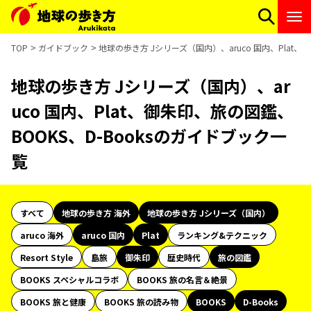
TOP
ガイドブック
地球の歩き方 Jシリーズ（国内）、aruco 国内、Plat、
地球の歩き方 Jシリーズ（国内）、ar
uco 国内、Plat、御朱印、旅の図鑑、
BOOKS、D-Booksのガイドブック一
覧
すべて
地球の歩き方 海外
地球の歩き方 Jシリーズ（国内）
aruco 海外
aruco 国内
Plat
ランキング&テクニック
Resort Style
島旅
御朱印
歴史時代
旅の図鑑
BOOKS スペシャルコラボ
BOOKS 旅の名言＆絶景
BOOKS 旅と健康
BOOKS 旅の読み物
BOOKS
D-Books