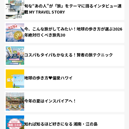
旬な“あの人”が「旅」をテーマに語るインタビュー連
載 MY TRAVEL STORY
今、こんな旅がしてみたい！地球の歩き方が選ぶ2026
年絶対行くべき旅先30
コスパもタイパもかなえる！賢者の旅テクニック
地球の歩き方♥偏愛ハワイ
今年の夏はインスパイアへ！
知れば知るほど好きになる 湘南・江の島