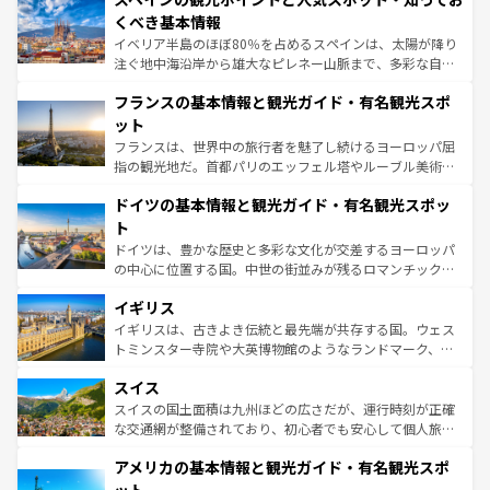
景など、自然景観も見逃せない。観光の合間には、本場の
くべき基本情報
ピザやパスタなど、絶品のイタリア料理を堪能することも
イベリア半島のほぼ80％を占めるスペインは、太陽が降り
できる。朝目覚めてから夜眠るまで、すべての瞬間を楽し
注ぐ地中海沿岸から雄大なピレネー山脈まで、多彩な自然
ませてくれるイタリアで、忘れられない旅をしてみよう！
と文化が詰まったヨーロッパ屈指の旅行先だ。多様な地域
なお、新着のイタリア情報は
コンテンツ一覧
を参照してほ
フランスの基本情報と観光ガイド・有名観光スポ
文化が根付くこの国では、情熱的なフラメンコ、熱気あふ
しい。
れる闘牛、そして美味しいタパスが生活の一部となってい
ット
る。首都マドリードの洗練された雰囲気や、バルセロナの
フランスは、世界中の旅行者を魅了し続けるヨーロッパ屈
アートに溢れた街角から、地方では古代ローマ遺跡や中世
指の観光地だ。首都パリのエッフェル塔やルーブル美術館
の城塞都市、穏やかなビーチリゾートまで多彩な表情を見
といった象徴的なスポットから、田舎町の古風な美しさま
せる。地方によって風土や気候が異なるスペインはその個
ドイツの基本情報と観光ガイド・有名観光スポッ
で、幅広い魅力が詰まっている。華麗な宮殿、歴史的な大
性で訪れる人を魅了する。 なお、新着のスペイン情報は
コ
聖堂、美しいビーチ、そして豊かな自然が、訪れる者を心
ト
ンテンツ一覧
を参照してほしい。
から魅了する。また、フランスは美食の国としても知ら
ドイツは、豊かな歴史と多彩な文化が交差するヨーロッパ
れ、フランス料理はユネスコ無形文化遺産にも登録されて
の中心に位置する国。中世の街並みが残るロマンチック街
いる。シャンパンの発祥地であるランス、プロヴァンスの
道から、未来を先取りするようなモダンな都市まで多様な
香り高いラベンダー畑など、多彩な楽しみ方が可能だ。さ
イギリス
顔を持つこの国は、どこを歩いても飽きることがない。ベ
らに、パリ以外の地域にも魅力が溢れており、どの街角に
ルリンの文化的活気、バイエルン州のアルプスの絶景、そ
イギリスは、古きよき伝統と最先端が共存する国。ウェス
も豊かな歴史と文化が息づいている。パリ以外の個性あふ
してライン川沿いのワイン畑といった風景は必見。ビール
トミンスター寺院や大英博物館のようなランドマーク、歴
れる地方に足を運ぶとそれぞれで全く異なる文化を体験で
とソーセージを味わいながら地元の人と過ごす楽しい時間
史ある大学都市、美しい丘陵地帯や牧歌的な風景など、エ
きるだろう。 なお、新着のフランス情報は
コンテンツ一覧
スイス
は、お酒好きな人にはぜひ体験してほしい。 なお、新着の
リアごとに異なる魅力がある。また、優雅なアフタヌーン
を参照してほしい。
ドイツ情報は
コンテンツ一覧
を参照してほしい。
ティー、ビール好きにはたまらない英国パブ、サッカー観
スイスの国土面積は九州ほどの広さだが、運行時刻が正確
戦など、本場だからこそできる体験も豊富。イギリスを旅
な交通網が整備されており、初心者でも安心して個人旅行
して楽しみつくそう。 なお、新着のイギリス情報は
コンテ
を楽しめる。日本同様に時刻表どおりの旅が可能だ。中世
アメリカの基本情報と観光ガイド・有名観光スポ
ンツ一覧
を参照してほしい。
の建物がそのまま残る町や、スイスならではのユニークな
博物館もあり、アルプス観光だけでなく町歩きも満喫する