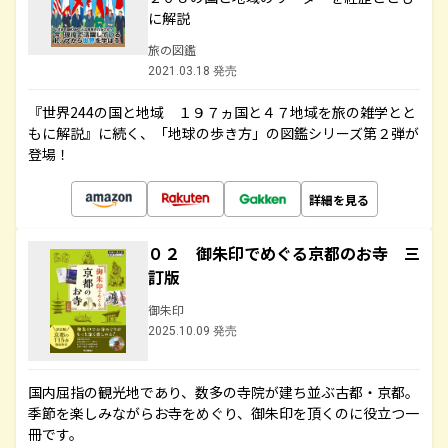
に解説
旅の図鑑
2021.03.18 発売
『世界244の国と地域 １９７ヵ国と４７地域を旅の雑学とと
もに解説』に続く、「地球の歩き方」の図鑑シリーズ第２弾が
登場！
詳細を見る
０２ 御朱印でめぐる京都のお寺 三
訂版
御朱印
2025.10.09 発売
国内屈指の観光地であり、数多の寺院が建ち並ぶ古都・京都。
季節を楽しみながらお寺をめぐり、御朱印を頂くのに役立つ一
冊です。