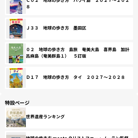
８
Ｊ３３ 地球の歩き方 墨田区
０２ 地球の歩き方 島旅 奄美大島 喜界島 加計
呂麻島（奄美群島１） ５訂版
Ｄ１７ 地球の歩き方 タイ ２０２７～２０２８
特設ページ
世界遺産ランキング
地球の歩き方 meets クリストファー・ノーラン監督