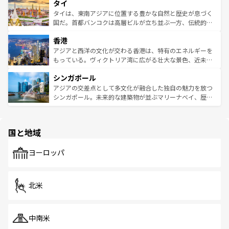
タイ
リティに包まれながら、韓国の多彩な魅力を心ゆくまで味
急速な発展と共に伝統が息づく。ハノイの古い町並みやホ
わってみてほしい。 なお、新着の韓国情報は
コンテンツ一
ーチミン市のフランス統治時代の建物も、独特の雰囲気を
タイは、東南アジアに位置する豊かな自然と歴史が息づく
覧
を参照してほしい。
醸し出している。また、バラエティの豊かさとおいしさで
国だ。首都バンコクは高層ビルが立ち並ぶ一方、伝統的な
世界中の食通を魅了してやまないベトナム料理も魅力のひ
寺院や市場がいたるところに点在し、古きよき文化と現代
香港
とつ。フォーやバインミー、ベトナムコーヒーなどは、ぜ
の活気が交差している。北部ではチェンマイなどの山岳地
ひ現地で味わいたい。どの地域を訪れてもあたたかい人々
帯で自然と触れ合い、南部ではプーケットやクラビの美し
アジアと西洋の文化が交わる香港は、特有のエネルギーを
が旅行者を迎えてくれるので、きっと忘れられない旅にな
いビーチでリゾート気分を楽しむことができる。タイ料理
もっている。ヴィクトリア湾に広がる壮大な景色、近未来
るはずだ。 なお、新着のベトナム情報は
コンテンツ一覧
を
は世界的に有名で、屋台から高級レストランまで味覚を刺
的なアートスポット、そして歴史と現代が融合した町並
参照してほしい。
シンガポール
激する。気候は一年中温暖で、どの季節にも異なる楽しみ
み、どこを訪れても感動するはず。観光スポットが密集し
が待っている。親しみやすいタイの人々、仏教を中心とし
ており、効率よく見どころを回れるのも魅力。息をのむよ
アジアの交差点として多文化が融合した独自の魅力を放つ
た文化、そして多様な観光資源が、訪れる旅人を魅了し続
うな絶景から文化的な体験まで、香港を存分に楽しみ尽く
シンガポール。未来的な建築物が並ぶマリーナベイ、歴史
ける。 なお、新着のタイ情報は
コンテンツ一覧
を参照して
そう。 なお、新着の香港情報は
コンテンツ一覧
を参照して
と伝統を感じられるエスニックタウン、多数の緑豊かな公
ほしい。
ほしい。
園や自然保護区など、自然が調和した近代的な景観と文化
の多様性あふれるカラフルな町は、どこを歩いても新しい
国と地域
発見がある。さらに、治安のよさや充実した公共交通機関
も、旅行者にとっては魅力的なポイント。グルメも豊富
で、ホーカーズは地元の風情を楽しめる外せないスポット
ヨーロッパ
だ。訪れる人を飽きさせないシンガポールで、多様な魅力
を体感しよう。 なお、新着のシンガポール情報は
コンテン
ツ一覧
を参照してほしい。
北米
中南米