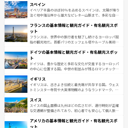
スペイン
ろん、トスカーナの美しい田園風景やアマルフィ海岸の絶
景など、自然景観も見逃せない。観光の合間には、本場の
イベリア半島のほぼ80％を占めるスペインは、太陽が降り
ピザやパスタなど、絶品のイタリア料理を堪能することも
注ぐ地中海沿岸から雄大なピレネー山脈まで、多彩な自然
できる。朝目覚めてから夜眠るまで、すべての瞬間を楽し
と文化が詰まったヨーロッパ屈指の旅行先だ。多様な地域
フランスの基本情報と観光ガイド・有名観光スポ
ませてくれるイタリアで、忘れられない旅をしてみよう！
文化が根付くこの国では、情熱的なフラメンコ、熱気あふ
なお、新着のイタリア情報は
コンテンツ一覧
を参照してほ
れる闘牛、そして美味しいタパスが生活の一部となってい
ット
しい。
る。首都マドリードの洗練された雰囲気や、バルセロナの
フランスは、世界中の旅行者を魅了し続けるヨーロッパ屈
アートに溢れた街角から、地方では古代ローマ遺跡や中世
指の観光地だ。首都パリのエッフェル塔やルーブル美術館
の城塞都市、穏やかなビーチリゾートまで多彩な表情を見
といった象徴的なスポットから、田舎町の古風な美しさま
せる。地方によって風土や気候が異なるスペインはその個
ドイツの基本情報と観光ガイド・有名観光スポッ
で、幅広い魅力が詰まっている。華麗な宮殿、歴史的な大
性で訪れる人を魅了する。 なお、新着のスペイン情報は
コ
聖堂、美しいビーチ、そして豊かな自然が、訪れる者を心
ト
ンテンツ一覧
を参照してほしい。
から魅了する。また、フランスは美食の国としても知ら
ドイツは、豊かな歴史と多彩な文化が交差するヨーロッパ
れ、フランス料理はユネスコ無形文化遺産にも登録されて
の中心に位置する国。中世の街並みが残るロマンチック街
いる。シャンパンの発祥地であるランス、プロヴァンスの
道から、未来を先取りするようなモダンな都市まで多様な
香り高いラベンダー畑など、多彩な楽しみ方が可能だ。さ
イギリス
顔を持つこの国は、どこを歩いても飽きることがない。ベ
らに、パリ以外の地域にも魅力が溢れており、どの街角に
ルリンの文化的活気、バイエルン州のアルプスの絶景、そ
イギリスは、古きよき伝統と最先端が共存する国。ウェス
も豊かな歴史と文化が息づいている。パリ以外の個性あふ
してライン川沿いのワイン畑といった風景は必見。ビール
トミンスター寺院や大英博物館のようなランドマーク、歴
れる地方に足を運ぶとそれぞれで全く異なる文化を体験で
とソーセージを味わいながら地元の人と過ごす楽しい時間
史ある大学都市、美しい丘陵地帯や牧歌的な風景など、エ
きるだろう。 なお、新着のフランス情報は
コンテンツ一覧
スイス
は、お酒好きな人にはぜひ体験してほしい。 なお、新着の
リアごとに異なる魅力がある。また、優雅なアフタヌーン
を参照してほしい。
ドイツ情報は
コンテンツ一覧
を参照してほしい。
ティー、ビール好きにはたまらない英国パブ、サッカー観
スイスの国土面積は九州ほどの広さだが、運行時刻が正確
戦など、本場だからこそできる体験も豊富。イギリスを旅
な交通網が整備されており、初心者でも安心して個人旅行
して楽しみつくそう。 なお、新着のイギリス情報は
コンテ
を楽しめる。日本同様に時刻表どおりの旅が可能だ。中世
アメリカの基本情報と観光ガイド・有名観光スポ
ンツ一覧
を参照してほしい。
の建物がそのまま残る町や、スイスならではのユニークな
博物館もあり、アルプス観光だけでなく町歩きも満喫する
ット