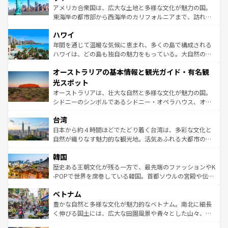
ことができる。国民の所得が高いため物価も高いが、旅行
アメリカ合衆国は、広大な土地と多様な文化が魅力の国。
者向けの交通パス提供のサービスもあり、うまく活用すれ
東海岸の都市部から西海岸のカリフォルニアまで、訪れる
ば市内交通費無料で観光を楽しむこともできる。 なお、新
場所ごとに異なる風景と体験が待っている。ニューヨーク
着のスイス情報は
コンテンツ一覧
を参照してほしい。
ハワイ
のような巨大都市は、観光、ショッピング、エンターテイ
ンメントが詰まった刺激的なスポットだ。一方、アメリカ
年間を通じて温暖な気候に恵まれ、多くの島で構成される
西部には大自然が広がり、グランドキャニオンやイエロー
ハワイは、どの島も独自の魅力をもっている。大自然の神
ストーン国立公園といった絶景が堪能できる。さらに、南
秘を感じたいなら、火山が生み出した壮大な景観を誇るハ
オーストラリアの基本情報と観光ガイド・有名観
部のニューオーリンズでは、音楽と美食が融合した独特の
ワイ島は見逃せない。また、定番の観光地といえばオアフ
文化が魅力。旅行者はアメリカの各地域で異なる魅力を楽
島だが、静かな自然を求めるならマウイ島やカウアイ島が
光スポット
しみながら、その多様性と豊かな歴史を感じることができ
おすすめ。エメラルドグリーンに輝く海をはじめ、豊かな
オーストラリアは、壮大な自然と多様な文化が魅力の国。
るだろう。車でのロードトリップや列車の旅も、アメリカ
文化や歴史が息づいている。「アロハスピリット」と呼ば
シドニーのシンボルであるシドニー・オペラハウス、オー
ならではの贅沢な旅のスタイルだ。 なお、新着のアメリカ
れるおもてなしの心で訪れる人々を迎えてくれるハワイの
ストラリア東海岸北部に広がる大サンゴ礁地帯グレートバ
情報は
コンテンツ一覧
を参照してほしい。
人々、おいしいローカルフードやハワイアンミュージッ
台湾
リアリーフや大陸中央部にそびえるウルル（エアーズロッ
ク、伝統的なフラダンスなど、すべてがハワイの魅力を彩
ク）、タスマニアの美しい原生林やケアンズの熱帯雨林な
日本から約４時間ほどでたどり着く台湾は、多彩な文化と
っている。訪れるたびに新しい発見と感動が待っているハ
ど、見どころがたくさん。また、カフェやワイン、オージ
自然が織りなす魅力的な観光地。活気あふれる大都市の台
ワイを、存分に味わってほしい。 なお、新着のハワイ情報
ービーフなどの食文化も豊かで、美味しいものであふれて
北やノスタルジックな町並みが人気な九份（ジォウフェ
は
コンテンツ一覧
を参照してほしい。
韓国
いる。アクティビティも充実しており、サーフィンやダイ
ン）、静ひつな山岳地帯である台湾東部など、都市の喧騒
ビング、ハイキングなど、アウトドア好きにはたまらな
と山間の静けさが共存しており、訪れる人に新しい発見と
歴史ある王朝文化が残る一方で、最先端のファッションやK
い。オーストラリアの多彩な魅力を存分に味わいつくそ
驚きをもたらしてくれる。また、奥深い台湾の食文化も魅
-POPで世界を席巻している韓国。首都ソウルの宮殿や伝統
う。 なお、新着のオーストラリア情報は
コンテンツ一覧
を
力で、夜市などの屋台グルメから高級料理、ヘルシーで美
家屋が並ぶエリアでは韓国の歴史と文化に浸ることがで
参照してほしい。
ベトナム
容にもいいと評判のスイーツなど、バラエティ豊かな料理
き、地方に足を延ばせば四季折々の自然美を楽しむことが
が味わえる。 なお、新着の台湾情報は
コンテンツ一覧
を参
できる。そして、キムチや焼肉、絶品のストリートフード
豊かな自然と多様な文化が魅力的なベトナム。南北に細長
照してほしい。
まで、さまざまな韓国料理が待っている。夜には、韓国な
く伸びる国土には、広大な田園風景や青々とした山々、世
らではのナイトライフも堪能できる。あたたかいホスピタ
界遺産に登録された壮大な自然景観が点在し、都市部では