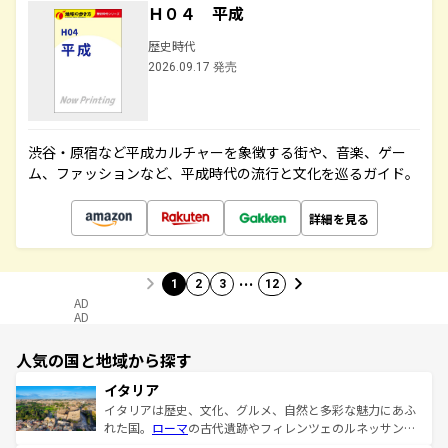
Ｈ０４ 平成
歴史時代
2026.09.17 発売
渋谷・原宿など平成カルチャーを象徴する街や、音楽、ゲー
ム、ファッションなど、平成時代の流行と文化を巡るガイド。
詳細を見る
…
1
2
3
12
AD
AD
人気の国と地域から探す
イタリア
イタリアは歴史、文化、グルメ、自然と多彩な魅力にあふ
れた国。
ローマ
の古代遺跡やフィレンツェのルネッサンス
美術、ヴェネツィアの運河など、歴史あるスポットはもち