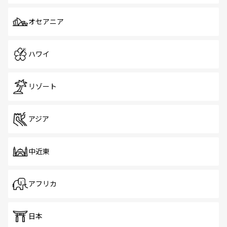
オセアニア
ハワイ
リゾート
アジア
中近東
アフリカ
日本