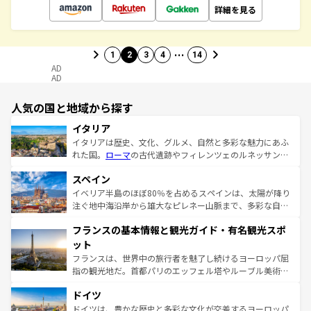
詳細を見る
…
1
2
3
4
14
AD
AD
人気の国と地域から探す
イタリア
イタリアは歴史、文化、グルメ、自然と多彩な魅力にあふ
れた国。
ローマ
の古代遺跡やフィレンツェのルネッサンス
美術、ヴェネツィアの運河など、歴史あるスポットはもち
スペイン
ろん、トスカーナの美しい田園風景やアマルフィ海岸の絶
景など、自然景観も見逃せない。観光の合間には、本場の
イベリア半島のほぼ80％を占めるスペインは、太陽が降り
ピザやパスタなど、絶品のイタリア料理を堪能することも
注ぐ地中海沿岸から雄大なピレネー山脈まで、多彩な自然
できる。朝目覚めてから夜眠るまで、すべての瞬間を楽し
と文化が詰まったヨーロッパ屈指の旅行先だ。多様な地域
フランスの基本情報と観光ガイド・有名観光スポ
ませてくれるイタリアで、忘れられない旅をしてみよう！
文化が根付くこの国では、情熱的なフラメンコ、熱気あふ
なお、新着のイタリア情報は
コンテンツ一覧
を参照してほ
れる闘牛、そして美味しいタパスが生活の一部となってい
ット
しい。
る。首都マドリードの洗練された雰囲気や、バルセロナの
フランスは、世界中の旅行者を魅了し続けるヨーロッパ屈
アートに溢れた街角から、地方では古代ローマ遺跡や中世
指の観光地だ。首都パリのエッフェル塔やルーブル美術館
の城塞都市、穏やかなビーチリゾートまで多彩な表情を見
といった象徴的なスポットから、田舎町の古風な美しさま
せる。地方によって風土や気候が異なるスペインはその個
ドイツ
で、幅広い魅力が詰まっている。華麗な宮殿、歴史的な大
性で訪れる人を魅了する。 なお、新着のスペイン情報は
コ
聖堂、美しいビーチ、そして豊かな自然が、訪れる者を心
ドイツは、豊かな歴史と多彩な文化が交差するヨーロッパ