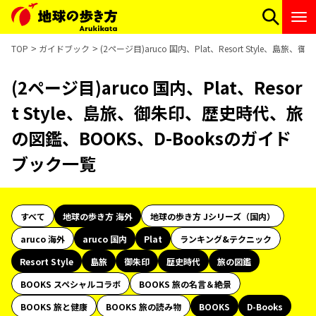
TOP
ガイドブック
(2ページ目)aruco 国内、Plat、Resort Style、
(2ページ目)aruco 国内、Plat、Resor
t Style、島旅、御朱印、歴史時代、旅
の図鑑、BOOKS、D-Booksのガイド
ブック一覧
すべて
地球の歩き方 海外
地球の歩き方 Jシリーズ（国内）
aruco 海外
aruco 国内
Plat
ランキング&テクニック
Resort Style
島旅
御朱印
歴史時代
旅の図鑑
BOOKS スペシャルコラボ
BOOKS 旅の名言＆絶景
BOOKS 旅と健康
BOOKS 旅の読み物
BOOKS
D-Books