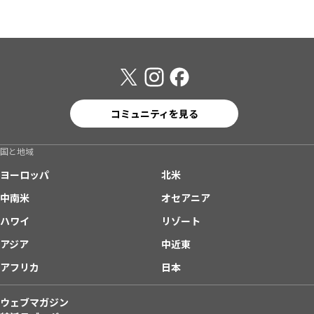
コミュニティを見る
国と地域
ヨーロッパ
北米
中南米
オセアニア
ハワイ
リゾート
アジア
中近東
アフリカ
日本
ウェブマガジン