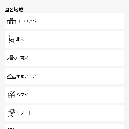
の多様性あふれるカラフルな町は、どこを歩いても新しい
国と地域
発見がある。さらに、治安のよさや充実した公共交通機関
も、旅行者にとっては魅力的なポイント。グルメも豊富
で、ホーカーズは地元の風情を楽しめる外せないスポット
ヨーロッパ
だ。訪れる人を飽きさせないシンガポールで、多様な魅力
を体感しよう。 なお、新着のシンガポール情報は
コンテン
ツ一覧
を参照してほしい。
北米
中南米
オセアニア
ハワイ
リゾート