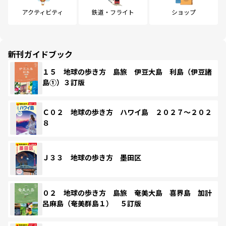
アクティビティ
鉄道・フライト
ショップ
新刊ガイドブック
１５ 地球の歩き方 島旅 伊豆大島 利島（伊豆諸
島①）３訂版
Ｃ０２ 地球の歩き方 ハワイ島 ２０２７～２０２
８
Ｊ３３ 地球の歩き方 墨田区
０２ 地球の歩き方 島旅 奄美大島 喜界島 加計
呂麻島（奄美群島１） ５訂版