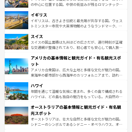
ンテンツ一覧
を参照してほしい。
から魅了する。また、フランスは美食の国としても知ら
の中心に位置する国。中世の街並みが残るロマンチック街
れ、フランス料理はユネスコ無形文化遺産にも登録されて
道から、未来を先取りするようなモダンな都市まで多様な
イギリス
いる。シャンパンの発祥地であるランス、プロヴァンスの
顔を持つこの国は、どこを歩いても飽きることがない。ベ
香り高いラベンダー畑など、多彩な楽しみ方が可能だ。さ
ルリンの文化的活気、バイエルン州のアルプスの絶景、そ
イギリスは、古きよき伝統と最先端が共存する国。ウェス
らに、パリ以外の地域にも魅力が溢れており、どの街角に
してライン川沿いのワイン畑といった風景は必見。ビール
トミンスター寺院や大英博物館のようなランドマーク、歴
も豊かな歴史と文化が息づいている。パリ以外の個性あふ
とソーセージを味わいながら地元の人と過ごす楽しい時間
史ある大学都市、美しい丘陵地帯や牧歌的な風景など、エ
れる地方に足を運ぶとそれぞれで全く異なる文化を体験で
スイス
は、お酒好きな人にはぜひ体験してほしい。 なお、新着の
リアごとに異なる魅力がある。また、優雅なアフタヌーン
きるだろう。 なお、新着のフランス情報は
コンテンツ一覧
ドイツ情報は
コンテンツ一覧
を参照してほしい。
ティー、ビール好きにはたまらない英国パブ、サッカー観
スイスの国土面積は九州ほどの広さだが、運行時刻が正確
を参照してほしい。
戦など、本場だからこそできる体験も豊富。イギリスを旅
な交通網が整備されており、初心者でも安心して個人旅行
して楽しみつくそう。 なお、新着のイギリス情報は
コンテ
を楽しめる。日本同様に時刻表どおりの旅が可能だ。中世
アメリカの基本情報と観光ガイド・有名観光スポ
ンツ一覧
を参照してほしい。
の建物がそのまま残る町や、スイスならではのユニークな
博物館もあり、アルプス観光だけでなく町歩きも満喫する
ット
ことができる。国民の所得が高いため物価も高いが、旅行
アメリカ合衆国は、広大な土地と多様な文化が魅力の国。
者向けの交通パス提供のサービスもあり、うまく活用すれ
東海岸の都市部から西海岸のカリフォルニアまで、訪れる
ば市内交通費無料で観光を楽しむこともできる。 なお、新
場所ごとに異なる風景と体験が待っている。ニューヨーク
着のスイス情報は
コンテンツ一覧
を参照してほしい。
ハワイ
のような巨大都市は、観光、ショッピング、エンターテイ
ンメントが詰まった刺激的なスポットだ。一方、アメリカ
年間を通じて温暖な気候に恵まれ、多くの島で構成される
西部には大自然が広がり、グランドキャニオンやイエロー
ハワイは、どの島も独自の魅力をもっている。大自然の神
ストーン国立公園といった絶景が堪能できる。さらに、南
秘を感じたいなら、火山が生み出した壮大な景観を誇るハ
オーストラリアの基本情報と観光ガイド・有名観
部のニューオーリンズでは、音楽と美食が融合した独特の
ワイ島は見逃せない。また、定番の観光地といえばオアフ
文化が魅力。旅行者はアメリカの各地域で異なる魅力を楽
島だが、静かな自然を求めるならマウイ島やカウアイ島が
光スポット
しみながら、その多様性と豊かな歴史を感じることができ
おすすめ。エメラルドグリーンに輝く海をはじめ、豊かな
オーストラリアは、壮大な自然と多様な文化が魅力の国。
るだろう。車でのロードトリップや列車の旅も、アメリカ
文化や歴史が息づいている。「アロハスピリット」と呼ば
シドニーのシンボルであるシドニー・オペラハウス、オー
ならではの贅沢な旅のスタイルだ。 なお、新着のアメリカ
れるおもてなしの心で訪れる人々を迎えてくれるハワイの
ストラリア東海岸北部に広がる大サンゴ礁地帯グレートバ