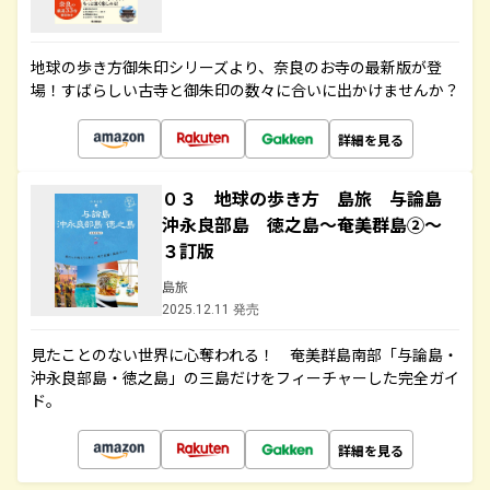
地球の歩き方御朱印シリーズより、奈良のお寺の最新版が登
場！すばらしい古寺と御朱印の数々に合いに出かけませんか？
詳細を見る
０３ 地球の歩き方 島旅 与論島
沖永良部島 徳之島～奄美群島②～
３訂版
島旅
2025.12.11 発売
見たことのない世界に心奪われる！ 奄美群島南部「与論島・
沖永良部島・徳之島」の三島だけをフィーチャーした完全ガイ
ド。
詳細を見る