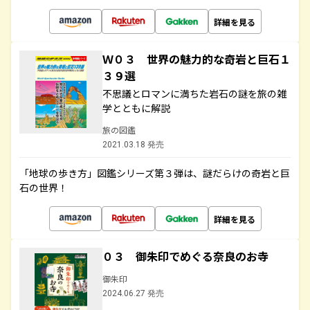
詳細を見る
Ｗ０３ 世界の魅力的な奇岩と巨石１
３９選
不思議とロマンに満ちた岩石の謎を旅の雑
学とともに解説
旅の図鑑
2021.03.18 発売
「地球の歩き方」図鑑シリーズ第３弾は、謎だらけの奇岩と巨
石の世界！
詳細を見る
０３ 御朱印でめぐる奈良のお寺
御朱印
2024.06.27 発売