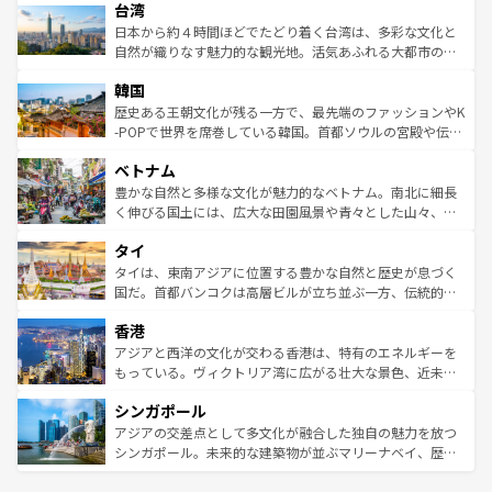
情報は
コンテンツ一覧
を参照してほしい。
人々、おいしいローカルフードやハワイアンミュージッ
台湾
リアリーフや大陸中央部にそびえるウルル（エアーズロッ
ク、伝統的なフラダンスなど、すべてがハワイの魅力を彩
ク）、タスマニアの美しい原生林やケアンズの熱帯雨林な
日本から約４時間ほどでたどり着く台湾は、多彩な文化と
っている。訪れるたびに新しい発見と感動が待っているハ
ど、見どころがたくさん。また、カフェやワイン、オージ
自然が織りなす魅力的な観光地。活気あふれる大都市の台
ワイを、存分に味わってほしい。 なお、新着のハワイ情報
ービーフなどの食文化も豊かで、美味しいものであふれて
北やノスタルジックな町並みが人気な九份（ジォウフェ
は
コンテンツ一覧
を参照してほしい。
韓国
いる。アクティビティも充実しており、サーフィンやダイ
ン）、静ひつな山岳地帯である台湾東部など、都市の喧騒
ビング、ハイキングなど、アウトドア好きにはたまらな
と山間の静けさが共存しており、訪れる人に新しい発見と
歴史ある王朝文化が残る一方で、最先端のファッションやK
い。オーストラリアの多彩な魅力を存分に味わいつくそ
驚きをもたらしてくれる。また、奥深い台湾の食文化も魅
-POPで世界を席巻している韓国。首都ソウルの宮殿や伝統
う。 なお、新着のオーストラリア情報は
コンテンツ一覧
を
力で、夜市などの屋台グルメから高級料理、ヘルシーで美
家屋が並ぶエリアでは韓国の歴史と文化に浸ることがで
参照してほしい。
ベトナム
容にもいいと評判のスイーツなど、バラエティ豊かな料理
き、地方に足を延ばせば四季折々の自然美を楽しむことが
が味わえる。 なお、新着の台湾情報は
コンテンツ一覧
を参
できる。そして、キムチや焼肉、絶品のストリートフード
豊かな自然と多様な文化が魅力的なベトナム。南北に細長
照してほしい。
まで、さまざまな韓国料理が待っている。夜には、韓国な
く伸びる国土には、広大な田園風景や青々とした山々、世
らではのナイトライフも堪能できる。あたたかいホスピタ
界遺産に登録された壮大な自然景観が点在し、都市部では
タイ
リティに包まれながら、韓国の多彩な魅力を心ゆくまで味
急速な発展と共に伝統が息づく。ハノイの古い町並みやホ
わってみてほしい。 なお、新着の韓国情報は
コンテンツ一
ーチミン市のフランス統治時代の建物も、独特の雰囲気を
タイは、東南アジアに位置する豊かな自然と歴史が息づく
覧
を参照してほしい。
醸し出している。また、バラエティの豊かさとおいしさで
国だ。首都バンコクは高層ビルが立ち並ぶ一方、伝統的な
世界中の食通を魅了してやまないベトナム料理も魅力のひ
寺院や市場がいたるところに点在し、古きよき文化と現代
香港
とつ。フォーやバインミー、ベトナムコーヒーなどは、ぜ
の活気が交差している。北部ではチェンマイなどの山岳地
ひ現地で味わいたい。どの地域を訪れてもあたたかい人々
帯で自然と触れ合い、南部ではプーケットやクラビの美し
アジアと西洋の文化が交わる香港は、特有のエネルギーを
が旅行者を迎えてくれるので、きっと忘れられない旅にな
いビーチでリゾート気分を楽しむことができる。タイ料理
もっている。ヴィクトリア湾に広がる壮大な景色、近未来
るはずだ。 なお、新着のベトナム情報は
コンテンツ一覧
を
は世界的に有名で、屋台から高級レストランまで味覚を刺
的なアートスポット、そして歴史と現代が融合した町並
参照してほしい。
シンガポール
激する。気候は一年中温暖で、どの季節にも異なる楽しみ
み、どこを訪れても感動するはず。観光スポットが密集し
が待っている。親しみやすいタイの人々、仏教を中心とし
ており、効率よく見どころを回れるのも魅力。息をのむよ
アジアの交差点として多文化が融合した独自の魅力を放つ
た文化、そして多様な観光資源が、訪れる旅人を魅了し続
うな絶景から文化的な体験まで、香港を存分に楽しみ尽く
シンガポール。未来的な建築物が並ぶマリーナベイ、歴史
ける。 なお、新着のタイ情報は
コンテンツ一覧
を参照して
そう。 なお、新着の香港情報は
コンテンツ一覧
を参照して
と伝統を感じられるエスニックタウン、多数の緑豊かな公
ほしい。
ほしい。
園や自然保護区など、自然が調和した近代的な景観と文化