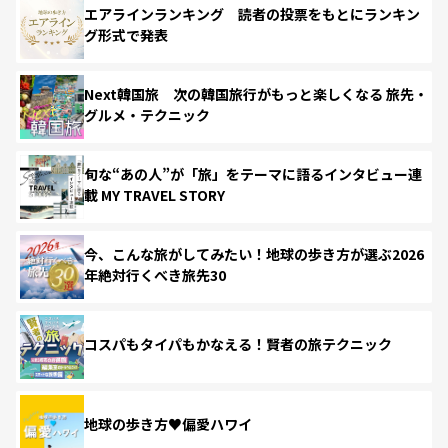
エアラインランキング 読者の投票をもとにランキン
グ形式で発表
Next韓国旅 次の韓国旅行がもっと楽しくなる 旅先・
グルメ・テクニック
旬な“あの人”が「旅」をテーマに語るインタビュー連
載 MY TRAVEL STORY
今、こんな旅がしてみたい！地球の歩き方が選ぶ2026
年絶対行くべき旅先30
コスパもタイパもかなえる！賢者の旅テクニック
地球の歩き方♥偏愛ハワイ