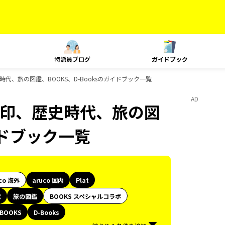
特派員ブログ
ガイドブック
歴史時代、旅の図鑑、BOOKS、D-Booksのガイドブック一覧
AD
、御朱印、歴史時代、旅の図
イドブック一覧
co 海外
aruco 国内
Plat
代
旅の図鑑
BOOKS スペシャルコラボ
BOOKS
D-Books