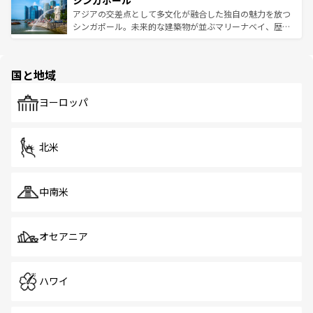
シンガポール
み、どこを訪れても感動するはず。観光スポットが密集し
が待っている。親しみやすいタイの人々、仏教を中心とし
ており、効率よく見どころを回れるのも魅力。息をのむよ
アジアの交差点として多文化が融合した独自の魅力を放つ
た文化、そして多様な観光資源が、訪れる旅人を魅了し続
うな絶景から文化的な体験まで、香港を存分に楽しみ尽く
シンガポール。未来的な建築物が並ぶマリーナベイ、歴史
ける。 なお、新着のタイ情報は
コンテンツ一覧
を参照して
そう。 なお、新着の香港情報は
コンテンツ一覧
を参照して
と伝統を感じられるエスニックタウン、多数の緑豊かな公
ほしい。
ほしい。
園や自然保護区など、自然が調和した近代的な景観と文化
の多様性あふれるカラフルな町は、どこを歩いても新しい
国と地域
発見がある。さらに、治安のよさや充実した公共交通機関
も、旅行者にとっては魅力的なポイント。グルメも豊富
で、ホーカーズは地元の風情を楽しめる外せないスポット
ヨーロッパ
だ。訪れる人を飽きさせないシンガポールで、多様な魅力
を体感しよう。 なお、新着のシンガポール情報は
コンテン
ツ一覧
を参照してほしい。
北米
中南米
オセアニア
ハワイ