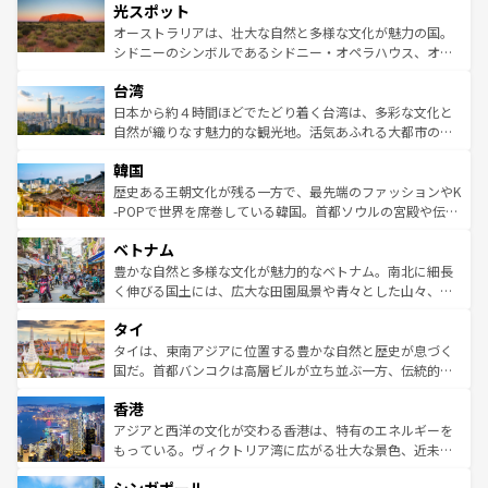
文化が魅力。旅行者はアメリカの各地域で異なる魅力を楽
島だが、静かな自然を求めるならマウイ島やカウアイ島が
光スポット
しみながら、その多様性と豊かな歴史を感じることができ
おすすめ。エメラルドグリーンに輝く海をはじめ、豊かな
オーストラリアは、壮大な自然と多様な文化が魅力の国。
るだろう。車でのロードトリップや列車の旅も、アメリカ
文化や歴史が息づいている。「アロハスピリット」と呼ば
シドニーのシンボルであるシドニー・オペラハウス、オー
ならではの贅沢な旅のスタイルだ。 なお、新着のアメリカ
れるおもてなしの心で訪れる人々を迎えてくれるハワイの
ストラリア東海岸北部に広がる大サンゴ礁地帯グレートバ
情報は
コンテンツ一覧
を参照してほしい。
人々、おいしいローカルフードやハワイアンミュージッ
台湾
リアリーフや大陸中央部にそびえるウルル（エアーズロッ
ク、伝統的なフラダンスなど、すべてがハワイの魅力を彩
ク）、タスマニアの美しい原生林やケアンズの熱帯雨林な
日本から約４時間ほどでたどり着く台湾は、多彩な文化と
っている。訪れるたびに新しい発見と感動が待っているハ
ど、見どころがたくさん。また、カフェやワイン、オージ
自然が織りなす魅力的な観光地。活気あふれる大都市の台
ワイを、存分に味わってほしい。 なお、新着のハワイ情報
ービーフなどの食文化も豊かで、美味しいものであふれて
北やノスタルジックな町並みが人気な九份（ジォウフェ
は
コンテンツ一覧
を参照してほしい。
韓国
いる。アクティビティも充実しており、サーフィンやダイ
ン）、静ひつな山岳地帯である台湾東部など、都市の喧騒
ビング、ハイキングなど、アウトドア好きにはたまらな
と山間の静けさが共存しており、訪れる人に新しい発見と
歴史ある王朝文化が残る一方で、最先端のファッションやK
い。オーストラリアの多彩な魅力を存分に味わいつくそ
驚きをもたらしてくれる。また、奥深い台湾の食文化も魅
-POPで世界を席巻している韓国。首都ソウルの宮殿や伝統
う。 なお、新着のオーストラリア情報は
コンテンツ一覧
を
力で、夜市などの屋台グルメから高級料理、ヘルシーで美
家屋が並ぶエリアでは韓国の歴史と文化に浸ることがで
参照してほしい。
ベトナム
容にもいいと評判のスイーツなど、バラエティ豊かな料理
き、地方に足を延ばせば四季折々の自然美を楽しむことが
が味わえる。 なお、新着の台湾情報は
コンテンツ一覧
を参
できる。そして、キムチや焼肉、絶品のストリートフード
豊かな自然と多様な文化が魅力的なベトナム。南北に細長
照してほしい。
まで、さまざまな韓国料理が待っている。夜には、韓国な
く伸びる国土には、広大な田園風景や青々とした山々、世
らではのナイトライフも堪能できる。あたたかいホスピタ
界遺産に登録された壮大な自然景観が点在し、都市部では
タイ
リティに包まれながら、韓国の多彩な魅力を心ゆくまで味
急速な発展と共に伝統が息づく。ハノイの古い町並みやホ
わってみてほしい。 なお、新着の韓国情報は
コンテンツ一
ーチミン市のフランス統治時代の建物も、独特の雰囲気を
タイは、東南アジアに位置する豊かな自然と歴史が息づく
覧
を参照してほしい。
醸し出している。また、バラエティの豊かさとおいしさで
国だ。首都バンコクは高層ビルが立ち並ぶ一方、伝統的な
世界中の食通を魅了してやまないベトナム料理も魅力のひ
寺院や市場がいたるところに点在し、古きよき文化と現代
香港
とつ。フォーやバインミー、ベトナムコーヒーなどは、ぜ
の活気が交差している。北部ではチェンマイなどの山岳地
ひ現地で味わいたい。どの地域を訪れてもあたたかい人々
帯で自然と触れ合い、南部ではプーケットやクラビの美し
アジアと西洋の文化が交わる香港は、特有のエネルギーを
が旅行者を迎えてくれるので、きっと忘れられない旅にな
いビーチでリゾート気分を楽しむことができる。タイ料理
もっている。ヴィクトリア湾に広がる壮大な景色、近未来
るはずだ。 なお、新着のベトナム情報は
コンテンツ一覧
を
は世界的に有名で、屋台から高級レストランまで味覚を刺
的なアートスポット、そして歴史と現代が融合した町並
参照してほしい。
激する。気候は一年中温暖で、どの季節にも異なる楽しみ