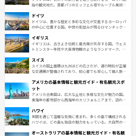
アートに溢れた街角から、地方では古代ローマ遺跡や中世
指の観光地だ。首都パリのエッフェル塔やルーブル美術館
の城塞都市、穏やかなビーチリゾートまで多彩な表情を見
といった象徴的なスポットから、田舎町の古風な美しさま
せる。地方によって風土や気候が異なるスペインはその個
ドイツ
で、幅広い魅力が詰まっている。華麗な宮殿、歴史的な大
性で訪れる人を魅了する。 なお、新着のスペイン情報は
コ
聖堂、美しいビーチ、そして豊かな自然が、訪れる者を心
ドイツは、豊かな歴史と多彩な文化が交差するヨーロッパ
ンテンツ一覧
を参照してほしい。
から魅了する。また、フランスは美食の国としても知ら
の中心に位置する国。中世の街並みが残るロマンチック街
れ、フランス料理はユネスコ無形文化遺産にも登録されて
道から、未来を先取りするようなモダンな都市まで多様な
イギリス
いる。シャンパンの発祥地であるランス、プロヴァンスの
顔を持つこの国は、どこを歩いても飽きることがない。ベ
香り高いラベンダー畑など、多彩な楽しみ方が可能だ。さ
ルリンの文化的活気、バイエルン州のアルプスの絶景、そ
イギリスは、古きよき伝統と最先端が共存する国。ウェス
らに、パリ以外の地域にも魅力が溢れており、どの街角に
してライン川沿いのワイン畑といった風景は必見。ビール
トミンスター寺院や大英博物館のようなランドマーク、歴
も豊かな歴史と文化が息づいている。パリ以外の個性あふ
とソーセージを味わいながら地元の人と過ごす楽しい時間
史ある大学都市、美しい丘陵地帯や牧歌的な風景など、エ
れる地方に足を運ぶとそれぞれで全く異なる文化を体験で
スイス
は、お酒好きな人にはぜひ体験してほしい。 なお、新着の
リアごとに異なる魅力がある。また、優雅なアフタヌーン
きるだろう。 なお、新着のフランス情報は
コンテンツ一覧
ドイツ情報は
コンテンツ一覧
を参照してほしい。
ティー、ビール好きにはたまらない英国パブ、サッカー観
スイスの国土面積は九州ほどの広さだが、運行時刻が正確
を参照してほしい。
戦など、本場だからこそできる体験も豊富。イギリスを旅
な交通網が整備されており、初心者でも安心して個人旅行
して楽しみつくそう。 なお、新着のイギリス情報は
コンテ
を楽しめる。日本同様に時刻表どおりの旅が可能だ。中世
アメリカの基本情報と観光ガイド・有名観光スポ
ンツ一覧
を参照してほしい。
の建物がそのまま残る町や、スイスならではのユニークな
博物館もあり、アルプス観光だけでなく町歩きも満喫する
ット
ことができる。国民の所得が高いため物価も高いが、旅行
アメリカ合衆国は、広大な土地と多様な文化が魅力の国。
者向けの交通パス提供のサービスもあり、うまく活用すれ
東海岸の都市部から西海岸のカリフォルニアまで、訪れる
ば市内交通費無料で観光を楽しむこともできる。 なお、新
場所ごとに異なる風景と体験が待っている。ニューヨーク
着のスイス情報は
コンテンツ一覧
を参照してほしい。
ハワイ
のような巨大都市は、観光、ショッピング、エンターテイ
ンメントが詰まった刺激的なスポットだ。一方、アメリカ
年間を通じて温暖な気候に恵まれ、多くの島で構成される
西部には大自然が広がり、グランドキャニオンやイエロー
ハワイは、どの島も独自の魅力をもっている。大自然の神
ストーン国立公園といった絶景が堪能できる。さらに、南
秘を感じたいなら、火山が生み出した壮大な景観を誇るハ
オーストラリアの基本情報と観光ガイド・有名観
部のニューオーリンズでは、音楽と美食が融合した独特の
ワイ島は見逃せない。また、定番の観光地といえばオアフ