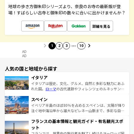
地球の歩き方御朱印シリーズより、奈良のお寺の最新版が登
場！すばらしい古寺と御朱印の数々に合いに出かけませんか？
詳細を見る
…
1
2
3
10
AD
AD
人気の国と地域から探す
イタリア
イタリアは歴史、文化、グルメ、自然と多彩な魅力にあふ
れた国。
ローマ
の古代遺跡やフィレンツェのルネッサンス
美術、ヴェネツィアの運河など、歴史あるスポットはもち
スペイン
ろん、トスカーナの美しい田園風景やアマルフィ海岸の絶
景など、自然景観も見逃せない。観光の合間には、本場の
イベリア半島のほぼ80％を占めるスペインは、太陽が降り
ピザやパスタなど、絶品のイタリア料理を堪能することも
注ぐ地中海沿岸から雄大なピレネー山脈まで、多彩な自然
できる。朝目覚めてから夜眠るまで、すべての瞬間を楽し
と文化が詰まったヨーロッパ屈指の旅行先だ。多様な地域
フランスの基本情報と観光ガイド・有名観光スポ
ませてくれるイタリアで、忘れられない旅をしてみよう！
文化が根付くこの国では、情熱的なフラメンコ、熱気あふ
なお、新着のイタリア情報は
コンテンツ一覧
を参照してほ
れる闘牛、そして美味しいタパスが生活の一部となってい
ット
しい。
る。首都マドリードの洗練された雰囲気や、バルセロナの
フランスは、世界中の旅行者を魅了し続けるヨーロッパ屈