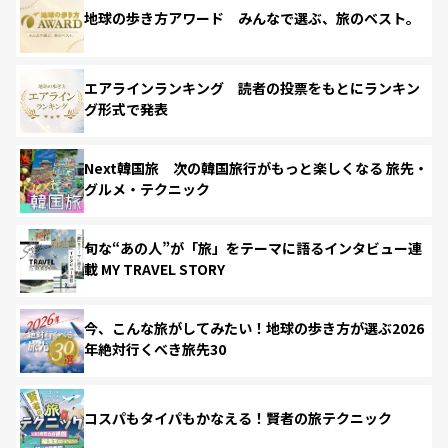
地球の歩き方アワード みんなで選ぶ、旅のベスト。
エアラインランキング 読者の投票をもとにランキン
グ形式で発表
Next韓国旅 次の韓国旅行がもっと楽しくなる 旅先・
グルメ・テクニック
旬な“あの人”が「旅」をテーマに語るインタビュー連
載 MY TRAVEL STORY
今、こんな旅がしてみたい！地球の歩き方が選ぶ2026
年絶対行くべき旅先30
コスパもタイパもかなえる！賢者の旅テクニック