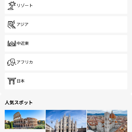
リゾート
アジア
中近東
アフリカ
日本
人気スポット