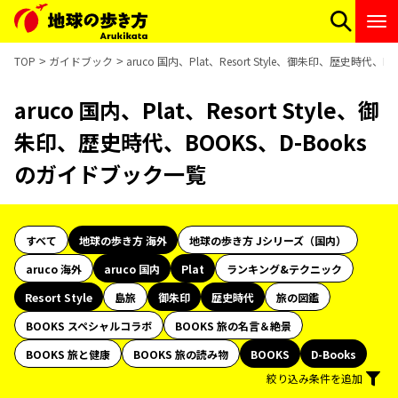
TOP
ガイドブック
aruco 国内、Plat、Resort Style、御朱印、歴史時代
aruco 国内、Plat、Resort Style、御
朱印、歴史時代、BOOKS、D-Books
のガイドブック一覧
すべて
地球の歩き方 海外
地球の歩き方 Jシリーズ（国内）
aruco 海外
aruco 国内
Plat
ランキング&テクニック
Resort Style
島旅
御朱印
歴史時代
旅の図鑑
BOOKS スペシャルコラボ
BOOKS 旅の名言＆絶景
BOOKS 旅と健康
BOOKS 旅の読み物
BOOKS
D-Books
絞り込み条件を追加