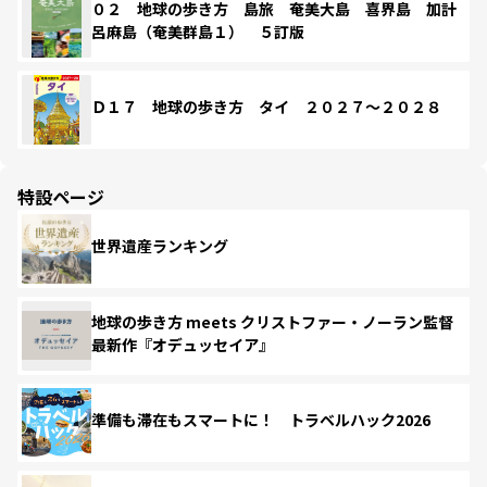
０２ 地球の歩き方 島旅 奄美大島 喜界島 加計
呂麻島（奄美群島１） ５訂版
Ｄ１７ 地球の歩き方 タイ ２０２７～２０２８
特設ページ
世界遺産ランキング
地球の歩き方 meets クリストファー・ノーラン監督
最新作『オデュッセイア』
準備も滞在もスマートに！ トラベルハック2026