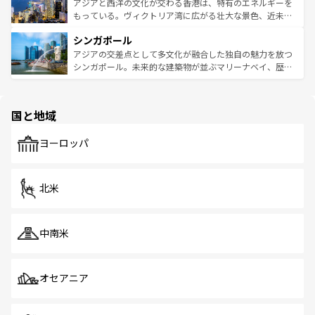
ひ現地で味わいたい。どの地域を訪れてもあたたかい人々
帯で自然と触れ合い、南部ではプーケットやクラビの美し
アジアと西洋の文化が交わる香港は、特有のエネルギーを
が旅行者を迎えてくれるので、きっと忘れられない旅にな
いビーチでリゾート気分を楽しむことができる。タイ料理
もっている。ヴィクトリア湾に広がる壮大な景色、近未来
るはずだ。 なお、新着のベトナム情報は
コンテンツ一覧
を
は世界的に有名で、屋台から高級レストランまで味覚を刺
的なアートスポット、そして歴史と現代が融合した町並
参照してほしい。
シンガポール
激する。気候は一年中温暖で、どの季節にも異なる楽しみ
み、どこを訪れても感動するはず。観光スポットが密集し
が待っている。親しみやすいタイの人々、仏教を中心とし
ており、効率よく見どころを回れるのも魅力。息をのむよ
アジアの交差点として多文化が融合した独自の魅力を放つ
た文化、そして多様な観光資源が、訪れる旅人を魅了し続
うな絶景から文化的な体験まで、香港を存分に楽しみ尽く
シンガポール。未来的な建築物が並ぶマリーナベイ、歴史
ける。 なお、新着のタイ情報は
コンテンツ一覧
を参照して
そう。 なお、新着の香港情報は
コンテンツ一覧
を参照して
と伝統を感じられるエスニックタウン、多数の緑豊かな公
ほしい。
ほしい。
園や自然保護区など、自然が調和した近代的な景観と文化
の多様性あふれるカラフルな町は、どこを歩いても新しい
国と地域
発見がある。さらに、治安のよさや充実した公共交通機関
も、旅行者にとっては魅力的なポイント。グルメも豊富
で、ホーカーズは地元の風情を楽しめる外せないスポット
ヨーロッパ
だ。訪れる人を飽きさせないシンガポールで、多様な魅力
を体感しよう。 なお、新着のシンガポール情報は
コンテン
ツ一覧
を参照してほしい。
北米
中南米
オセアニア