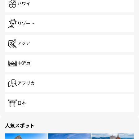
ハワイ
リゾート
アジア
中近東
アフリカ
日本
人気スポット