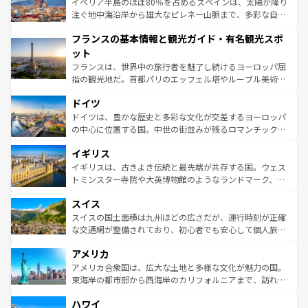
景など、自然景観も見逃せない。観光の合間には、本場の
イベリア半島のほぼ80％を占めるスペインは、太陽が降り
ピザやパスタなど、絶品のイタリア料理を堪能することも
注ぐ地中海沿岸から雄大なピレネー山脈まで、多彩な自然
できる。朝目覚めてから夜眠るまで、すべての瞬間を楽し
と文化が詰まったヨーロッパ屈指の旅行先だ。多様な地域
フランスの基本情報と観光ガイド・有名観光スポ
ませてくれるイタリアで、忘れられない旅をしてみよう！
文化が根付くこの国では、情熱的なフラメンコ、熱気あふ
なお、新着のイタリア情報は
コンテンツ一覧
を参照してほ
れる闘牛、そして美味しいタパスが生活の一部となってい
ット
しい。
る。首都マドリードの洗練された雰囲気や、バルセロナの
フランスは、世界中の旅行者を魅了し続けるヨーロッパ屈
アートに溢れた街角から、地方では古代ローマ遺跡や中世
指の観光地だ。首都パリのエッフェル塔やルーブル美術館
の城塞都市、穏やかなビーチリゾートまで多彩な表情を見
といった象徴的なスポットから、田舎町の古風な美しさま
せる。地方によって風土や気候が異なるスペインはその個
ドイツ
で、幅広い魅力が詰まっている。華麗な宮殿、歴史的な大
性で訪れる人を魅了する。 なお、新着のスペイン情報は
コ
聖堂、美しいビーチ、そして豊かな自然が、訪れる者を心
ドイツは、豊かな歴史と多彩な文化が交差するヨーロッパ
ンテンツ一覧
を参照してほしい。
から魅了する。また、フランスは美食の国としても知ら
の中心に位置する国。中世の街並みが残るロマンチック街
れ、フランス料理はユネスコ無形文化遺産にも登録されて
道から、未来を先取りするようなモダンな都市まで多様な
イギリス
いる。シャンパンの発祥地であるランス、プロヴァンスの
顔を持つこの国は、どこを歩いても飽きることがない。ベ
香り高いラベンダー畑など、多彩な楽しみ方が可能だ。さ
ルリンの文化的活気、バイエルン州のアルプスの絶景、そ
イギリスは、古きよき伝統と最先端が共存する国。ウェス
らに、パリ以外の地域にも魅力が溢れており、どの街角に
してライン川沿いのワイン畑といった風景は必見。ビール
トミンスター寺院や大英博物館のようなランドマーク、歴
も豊かな歴史と文化が息づいている。パリ以外の個性あふ
とソーセージを味わいながら地元の人と過ごす楽しい時間
史ある大学都市、美しい丘陵地帯や牧歌的な風景など、エ
れる地方に足を運ぶとそれぞれで全く異なる文化を体験で
スイス
は、お酒好きな人にはぜひ体験してほしい。 なお、新着の
リアごとに異なる魅力がある。また、優雅なアフタヌーン
きるだろう。 なお、新着のフランス情報は
コンテンツ一覧
ドイツ情報は
コンテンツ一覧
を参照してほしい。
ティー、ビール好きにはたまらない英国パブ、サッカー観
スイスの国土面積は九州ほどの広さだが、運行時刻が正確
を参照してほしい。
戦など、本場だからこそできる体験も豊富。イギリスを旅
な交通網が整備されており、初心者でも安心して個人旅行
して楽しみつくそう。 なお、新着のイギリス情報は
コンテ
を楽しめる。日本同様に時刻表どおりの旅が可能だ。中世
アメリカ
ンツ一覧
を参照してほしい。
の建物がそのまま残る町や、スイスならではのユニークな
博物館もあり、アルプス観光だけでなく町歩きも満喫する
アメリカ合衆国は、広大な土地と多様な文化が魅力の国。
ことができる。国民の所得が高いため物価も高いが、旅行
東海岸の都市部から西海岸のカリフォルニアまで、訪れる
者向けの交通パス提供のサービスもあり、うまく活用すれ
場所ごとに異なる風景と体験が待っている。ニューヨーク
ハワイ
ば市内交通費無料で観光を楽しむこともできる。 なお、新
のような巨大都市は、観光、ショッピング、エンターテイ