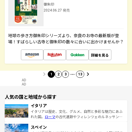
御朱印
2024.06.27 発売
地球の歩き方御朱印シリーズより、奈良のお寺の最新版が登
場！すばらしい古寺と御朱印の数々に合いに出かけませんか？
詳細を見る
…
1
2
3
13
AD
AD
人気の国と地域から探す
イタリア
イタリアは歴史、文化、グルメ、自然と多彩な魅力にあふ
れた国。
ローマ
の古代遺跡やフィレンツェのルネッサンス
美術、ヴェネツィアの運河など、歴史あるスポットはもち
スペイン
ろん、トスカーナの美しい田園風景やアマルフィ海岸の絶