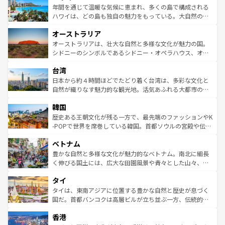
着のスイス情報は
コンテンツ一覧
を参照してほしい。
ンメントが詰まった刺激的なスポットだ。一方、アメリカ
年間を通じて温暖な気候に恵まれ、多くの島で構成される
西部には大自然が広がり、グランドキャニオンやイエロー
ハワイは、どの島も独自の魅力をもっている。大自然の神
ストーン国立公園といった絶景が堪能できる。さらに、南
秘を感じたいなら、火山が生み出した壮大な景観を誇るハ
オーストラリア
部のニューオーリンズでは、音楽と美食が融合した独特の
ワイ島は見逃せない。また、定番の観光地といえばオアフ
文化が魅力。旅行者はアメリカの各地域で異なる魅力を楽
島だが、静かな自然を求めるならマウイ島やカウアイ島が
オーストラリアは、壮大な自然と多様な文化が魅力の国。
しみながら、その多様性と豊かな歴史を感じることができ
おすすめ。エメラルドグリーンに輝く海をはじめ、豊かな
シドニーのシンボルであるシドニー・オペラハウス、オー
るだろう。車でのロードトリップや列車の旅も、アメリカ
文化や歴史が息づいている。「アロハスピリット」と呼ば
ストラリア東海岸北部に広がる大サンゴ礁地帯グレートバ
ならではの贅沢な旅のスタイルだ。 なお、新着のアメリカ
台湾
れるおもてなしの心で訪れる人々を迎えてくれるハワイの
リアリーフや大陸中央部にそびえるウルル（エアーズロッ
情報は
コンテンツ一覧
を参照してほしい。
人々、おいしいローカルフードやハワイアンミュージッ
ク）、タスマニアの美しい原生林やケアンズの熱帯雨林な
日本から約４時間ほどでたどり着く台湾は、多彩な文化と
ク、伝統的なフラダンスなど、すべてがハワイの魅力を彩
ど、見どころがたくさん。また、カフェやワイン、オージ
自然が織りなす魅力的な観光地。活気あふれる大都市の台
っている。訪れるたびに新しい発見と感動が待っているハ
ービーフなどの食文化も豊かで、美味しいものであふれて
北やノスタルジックな町並みが人気な九份（ジォウフェ
ワイを、存分に味わってほしい。 なお、新着のハワイ情報
韓国
いる。アクティビティも充実しており、サーフィンやダイ
ン）、静ひつな山岳地帯である台湾東部など、都市の喧騒
は
コンテンツ一覧
を参照してほしい。
ビング、ハイキングなど、アウトドア好きにはたまらな
と山間の静けさが共存しており、訪れる人に新しい発見と
歴史ある王朝文化が残る一方で、最先端のファッションやK
い。オーストラリアの多彩な魅力を存分に味わいつくそ
驚きをもたらしてくれる。また、奥深い台湾の食文化も魅
-POPで世界を席巻している韓国。首都ソウルの宮殿や伝統
う。 なお、新着のオーストラリア情報は
コンテンツ一覧
を
力で、夜市などの屋台グルメから高級料理、ヘルシーで美
家屋が並ぶエリアでは韓国の歴史と文化に浸ることがで
参照してほしい。
ベトナム
容にもいいと評判のスイーツなど、バラエティ豊かな料理
き、地方に足を延ばせば四季折々の自然美を楽しむことが
が味わえる。 なお、新着の台湾情報は
コンテンツ一覧
を参
できる。そして、キムチや焼肉、絶品のストリートフード
豊かな自然と多様な文化が魅力的なベトナム。南北に細長
照してほしい。
まで、さまざまな韓国料理が待っている。夜には、韓国な
く伸びる国土には、広大な田園風景や青々とした山々、世
らではのナイトライフも堪能できる。あたたかいホスピタ
界遺産に登録された壮大な自然景観が点在し、都市部では
タイ
リティに包まれながら、韓国の多彩な魅力を心ゆくまで味
急速な発展と共に伝統が息づく。ハノイの古い町並みやホ
わってみてほしい。 なお、新着の韓国情報は
コンテンツ一
ーチミン市のフランス統治時代の建物も、独特の雰囲気を
タイは、東南アジアに位置する豊かな自然と歴史が息づく
覧
を参照してほしい。
醸し出している。また、バラエティの豊かさとおいしさで
国だ。首都バンコクは高層ビルが立ち並ぶ一方、伝統的な
世界中の食通を魅了してやまないベトナム料理も魅力のひ
寺院や市場がいたるところに点在し、古きよき文化と現代
香港
とつ。フォーやバインミー、ベトナムコーヒーなどは、ぜ
の活気が交差している。北部ではチェンマイなどの山岳地