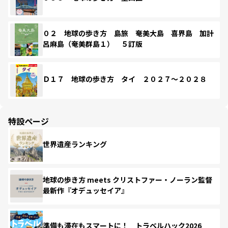
０２ 地球の歩き方 島旅 奄美大島 喜界島 加計
呂麻島（奄美群島１） ５訂版
Ｄ１７ 地球の歩き方 タイ ２０２７～２０２８
特設ページ
世界遺産ランキング
地球の歩き方 meets クリストファー・ノーラン監督
最新作『オデュッセイア』
準備も滞在もスマートに！ トラベルハック2026