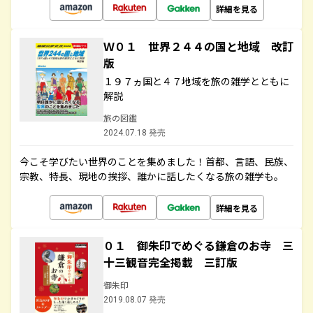
詳細を見る
Ｗ０１ 世界２４４の国と地域 改訂
版
１９７ヵ国と４７地域を旅の雑学とともに
解説
旅の図鑑
2024.07.18 発売
今こそ学びたい世界のことを集めました！首都、言語、民族、
宗教、特長、現地の挨拶、誰かに話したくなる旅の雑学も。
詳細を見る
０１ 御朱印でめぐる鎌倉のお寺 三
十三観音完全掲載 三訂版
御朱印
2019.08.07 発売