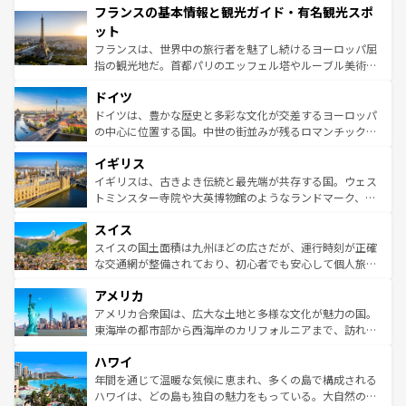
フランスの基本情報と観光ガイド・有名観光スポ
ませてくれるイタリアで、忘れられない旅をしてみよう！
文化が根付くこの国では、情熱的なフラメンコ、熱気あふ
なお、新着のイタリア情報は
コンテンツ一覧
を参照してほ
れる闘牛、そして美味しいタパスが生活の一部となってい
ット
しい。
る。首都マドリードの洗練された雰囲気や、バルセロナの
フランスは、世界中の旅行者を魅了し続けるヨーロッパ屈
アートに溢れた街角から、地方では古代ローマ遺跡や中世
指の観光地だ。首都パリのエッフェル塔やルーブル美術館
の城塞都市、穏やかなビーチリゾートまで多彩な表情を見
といった象徴的なスポットから、田舎町の古風な美しさま
せる。地方によって風土や気候が異なるスペインはその個
ドイツ
で、幅広い魅力が詰まっている。華麗な宮殿、歴史的な大
性で訪れる人を魅了する。 なお、新着のスペイン情報は
コ
聖堂、美しいビーチ、そして豊かな自然が、訪れる者を心
ドイツは、豊かな歴史と多彩な文化が交差するヨーロッパ
ンテンツ一覧
を参照してほしい。
から魅了する。また、フランスは美食の国としても知ら
の中心に位置する国。中世の街並みが残るロマンチック街
れ、フランス料理はユネスコ無形文化遺産にも登録されて
道から、未来を先取りするようなモダンな都市まで多様な
イギリス
いる。シャンパンの発祥地であるランス、プロヴァンスの
顔を持つこの国は、どこを歩いても飽きることがない。ベ
香り高いラベンダー畑など、多彩な楽しみ方が可能だ。さ
ルリンの文化的活気、バイエルン州のアルプスの絶景、そ
イギリスは、古きよき伝統と最先端が共存する国。ウェス
らに、パリ以外の地域にも魅力が溢れており、どの街角に
してライン川沿いのワイン畑といった風景は必見。ビール
トミンスター寺院や大英博物館のようなランドマーク、歴
も豊かな歴史と文化が息づいている。パリ以外の個性あふ
とソーセージを味わいながら地元の人と過ごす楽しい時間
史ある大学都市、美しい丘陵地帯や牧歌的な風景など、エ
れる地方に足を運ぶとそれぞれで全く異なる文化を体験で
スイス
は、お酒好きな人にはぜひ体験してほしい。 なお、新着の
リアごとに異なる魅力がある。また、優雅なアフタヌーン
きるだろう。 なお、新着のフランス情報は
コンテンツ一覧
ドイツ情報は
コンテンツ一覧
を参照してほしい。
ティー、ビール好きにはたまらない英国パブ、サッカー観
スイスの国土面積は九州ほどの広さだが、運行時刻が正確
を参照してほしい。
戦など、本場だからこそできる体験も豊富。イギリスを旅
な交通網が整備されており、初心者でも安心して個人旅行
して楽しみつくそう。 なお、新着のイギリス情報は
コンテ
を楽しめる。日本同様に時刻表どおりの旅が可能だ。中世
アメリカ
ンツ一覧
を参照してほしい。
の建物がそのまま残る町や、スイスならではのユニークな
博物館もあり、アルプス観光だけでなく町歩きも満喫する
アメリカ合衆国は、広大な土地と多様な文化が魅力の国。
ことができる。国民の所得が高いため物価も高いが、旅行
東海岸の都市部から西海岸のカリフォルニアまで、訪れる
者向けの交通パス提供のサービスもあり、うまく活用すれ
場所ごとに異なる風景と体験が待っている。ニューヨーク
ハワイ
ば市内交通費無料で観光を楽しむこともできる。 なお、新
のような巨大都市は、観光、ショッピング、エンターテイ
着のスイス情報は
コンテンツ一覧
を参照してほしい。
ンメントが詰まった刺激的なスポットだ。一方、アメリカ
年間を通じて温暖な気候に恵まれ、多くの島で構成される
西部には大自然が広がり、グランドキャニオンやイエロー
ハワイは、どの島も独自の魅力をもっている。大自然の神