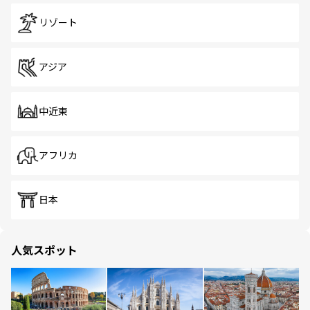
リゾート
アジア
中近東
アフリカ
日本
人気スポット