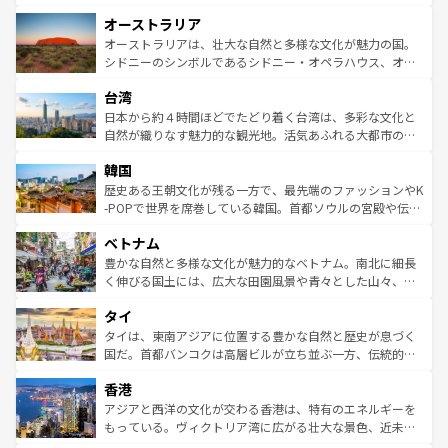
ストーン国立公園といった絶景が堪能できる。さらに、南
秘を感じたいなら、火山が生み出した壮大な景観を誇るハ
オーストラリア
部のニューオーリンズでは、音楽と美食が融合した独特の
ワイ島は見逃せない。また、定番の観光地といえばオアフ
文化が魅力。旅行者はアメリカの各地域で異なる魅力を楽
島だが、静かな自然を求めるならマウイ島やカウアイ島が
オーストラリアは、壮大な自然と多様な文化が魅力の国。
しみながら、その多様性と豊かな歴史を感じることができ
おすすめ。エメラルドグリーンに輝く海をはじめ、豊かな
シドニーのシンボルであるシドニー・オペラハウス、オー
るだろう。車でのロードトリップや列車の旅も、アメリカ
文化や歴史が息づいている。「アロハスピリット」と呼ば
ストラリア東海岸北部に広がる大サンゴ礁地帯グレートバ
ならではの贅沢な旅のスタイルだ。 なお、新着のアメリカ
台湾
れるおもてなしの心で訪れる人々を迎えてくれるハワイの
リアリーフや大陸中央部にそびえるウルル（エアーズロッ
情報は
コンテンツ一覧
を参照してほしい。
人々、おいしいローカルフードやハワイアンミュージッ
ク）、タスマニアの美しい原生林やケアンズの熱帯雨林な
日本から約４時間ほどでたどり着く台湾は、多彩な文化と
ク、伝統的なフラダンスなど、すべてがハワイの魅力を彩
ど、見どころがたくさん。また、カフェやワイン、オージ
自然が織りなす魅力的な観光地。活気あふれる大都市の台
っている。訪れるたびに新しい発見と感動が待っているハ
ービーフなどの食文化も豊かで、美味しいものであふれて
北やノスタルジックな町並みが人気な九份（ジォウフェ
ワイを、存分に味わってほしい。 なお、新着のハワイ情報
韓国
いる。アクティビティも充実しており、サーフィンやダイ
ン）、静ひつな山岳地帯である台湾東部など、都市の喧騒
は
コンテンツ一覧
を参照してほしい。
ビング、ハイキングなど、アウトドア好きにはたまらな
と山間の静けさが共存しており、訪れる人に新しい発見と
歴史ある王朝文化が残る一方で、最先端のファッションやK
い。オーストラリアの多彩な魅力を存分に味わいつくそ
驚きをもたらしてくれる。また、奥深い台湾の食文化も魅
-POPで世界を席巻している韓国。首都ソウルの宮殿や伝統
う。 なお、新着のオーストラリア情報は
コンテンツ一覧
を
力で、夜市などの屋台グルメから高級料理、ヘルシーで美
家屋が並ぶエリアでは韓国の歴史と文化に浸ることがで
参照してほしい。
ベトナム
容にもいいと評判のスイーツなど、バラエティ豊かな料理
き、地方に足を延ばせば四季折々の自然美を楽しむことが
が味わえる。 なお、新着の台湾情報は
コンテンツ一覧
を参
できる。そして、キムチや焼肉、絶品のストリートフード
豊かな自然と多様な文化が魅力的なベトナム。南北に細長
照してほしい。
まで、さまざまな韓国料理が待っている。夜には、韓国な
く伸びる国土には、広大な田園風景や青々とした山々、世
らではのナイトライフも堪能できる。あたたかいホスピタ
界遺産に登録された壮大な自然景観が点在し、都市部では
タイ
リティに包まれながら、韓国の多彩な魅力を心ゆくまで味
急速な発展と共に伝統が息づく。ハノイの古い町並みやホ
わってみてほしい。 なお、新着の韓国情報は
コンテンツ一
ーチミン市のフランス統治時代の建物も、独特の雰囲気を
タイは、東南アジアに位置する豊かな自然と歴史が息づく
覧
を参照してほしい。
醸し出している。また、バラエティの豊かさとおいしさで
国だ。首都バンコクは高層ビルが立ち並ぶ一方、伝統的な
世界中の食通を魅了してやまないベトナム料理も魅力のひ
寺院や市場がいたるところに点在し、古きよき文化と現代
香港
とつ。フォーやバインミー、ベトナムコーヒーなどは、ぜ
の活気が交差している。北部ではチェンマイなどの山岳地
ひ現地で味わいたい。どの地域を訪れてもあたたかい人々
帯で自然と触れ合い、南部ではプーケットやクラビの美し
アジアと西洋の文化が交わる香港は、特有のエネルギーを
が旅行者を迎えてくれるので、きっと忘れられない旅にな
いビーチでリゾート気分を楽しむことができる。タイ料理
もっている。ヴィクトリア湾に広がる壮大な景色、近未来
るはずだ。 なお、新着のベトナム情報は
コンテンツ一覧
を
は世界的に有名で、屋台から高級レストランまで味覚を刺
的なアートスポット、そして歴史と現代が融合した町並