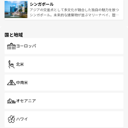
参照してほしい。
シンガポール
激する。気候は一年中温暖で、どの季節にも異なる楽しみ
み、どこを訪れても感動するはず。観光スポットが密集し
が待っている。親しみやすいタイの人々、仏教を中心とし
ており、効率よく見どころを回れるのも魅力。息をのむよ
アジアの交差点として多文化が融合した独自の魅力を放つ
た文化、そして多様な観光資源が、訪れる旅人を魅了し続
うな絶景から文化的な体験まで、香港を存分に楽しみ尽く
シンガポール。未来的な建築物が並ぶマリーナベイ、歴史
ける。 なお、新着のタイ情報は
コンテンツ一覧
を参照して
そう。 なお、新着の香港情報は
コンテンツ一覧
を参照して
と伝統を感じられるエスニックタウン、多数の緑豊かな公
ほしい。
ほしい。
園や自然保護区など、自然が調和した近代的な景観と文化
の多様性あふれるカラフルな町は、どこを歩いても新しい
国と地域
発見がある。さらに、治安のよさや充実した公共交通機関
も、旅行者にとっては魅力的なポイント。グルメも豊富
で、ホーカーズは地元の風情を楽しめる外せないスポット
ヨーロッパ
だ。訪れる人を飽きさせないシンガポールで、多様な魅力
を体感しよう。 なお、新着のシンガポール情報は
コンテン
ツ一覧
を参照してほしい。
北米
中南米
オセアニア
ハワイ