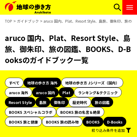
TOP
ガイドブック
aruco 国内、Plat、Resort Style、島旅、御朱印、旅
aruco 国内、Plat、Resort Style、島
旅、御朱印、旅の図鑑、BOOKS、D-B
ooksのガイドブック一覧
すべて
地球の歩き方 海外
地球の歩き方 Jシリーズ（国内）
aruco 海外
aruco 国内
Plat
ランキング&テクニック
Resort Style
島旅
御朱印
歴史時代
旅の図鑑
BOOKS スペシャルコラボ
BOOKS 旅の名言＆絶景
BOOKS 旅と健康
BOOKS 旅の読み物
BOOKS
D-Books
絞り込み条件を追加