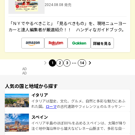
2024.08.08 発売
「ＮＹでやるべきこと」「見るべきもの」を、現地ニューヨー
カーと達人編集者が厳選紹介！！ ハンディなガイドブック。
詳細を見る
…
1
2
3
14
AD
AD
人気の国と地域から探す
イタリア
イタリアは歴史、文化、グルメ、自然と多彩な魅力にあふ
れた国。
ローマ
の古代遺跡やフィレンツェのルネッサンス
美術、ヴェネツィアの運河など、歴史あるスポットはもち
スペイン
ろん、トスカーナの美しい田園風景やアマルフィ海岸の絶
景など、自然景観も見逃せない。観光の合間には、本場の
イベリア半島のほぼ80％を占めるスペインは、太陽が降り
ピザやパスタなど、絶品のイタリア料理を堪能することも
注ぐ地中海沿岸から雄大なピレネー山脈まで、多彩な自然
できる。朝目覚めてから夜眠るまで、すべての瞬間を楽し
と文化が詰まったヨーロッパ屈指の旅行先だ。多様な地域