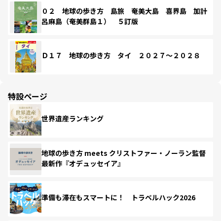
０２ 地球の歩き方 島旅 奄美大島 喜界島 加計
呂麻島（奄美群島１） ５訂版
Ｄ１７ 地球の歩き方 タイ ２０２７～２０２８
特設ページ
世界遺産ランキング
地球の歩き方 meets クリストファー・ノーラン監督
最新作『オデュッセイア』
準備も滞在もスマートに！ トラベルハック2026