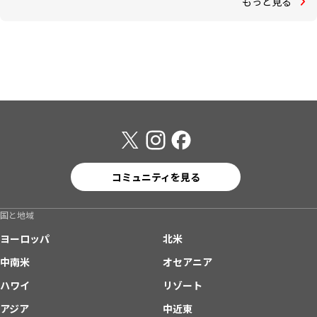
もっと見る
コミュニティを見る
国と地域
ヨーロッパ
北米
中南米
オセアニア
ハワイ
リゾート
アジア
中近東