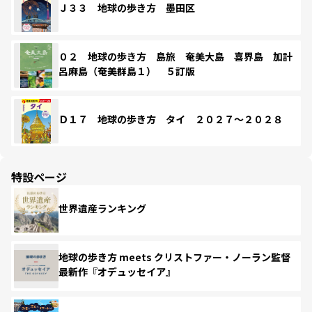
Ｊ３３ 地球の歩き方 墨田区
０２ 地球の歩き方 島旅 奄美大島 喜界島 加計
呂麻島（奄美群島１） ５訂版
Ｄ１７ 地球の歩き方 タイ ２０２７～２０２８
特設ページ
世界遺産ランキング
地球の歩き方 meets クリストファー・ノーラン監督
最新作『オデュッセイア』