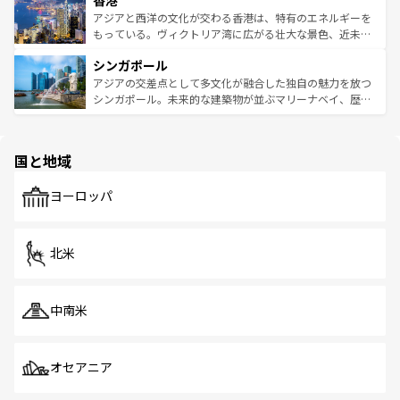
香港
の活気が交差している。北部ではチェンマイなどの山岳地
ひ現地で味わいたい。どの地域を訪れてもあたたかい人々
帯で自然と触れ合い、南部ではプーケットやクラビの美し
アジアと西洋の文化が交わる香港は、特有のエネルギーを
が旅行者を迎えてくれるので、きっと忘れられない旅にな
いビーチでリゾート気分を楽しむことができる。タイ料理
もっている。ヴィクトリア湾に広がる壮大な景色、近未来
るはずだ。 なお、新着のベトナム情報は
コンテンツ一覧
を
は世界的に有名で、屋台から高級レストランまで味覚を刺
的なアートスポット、そして歴史と現代が融合した町並
参照してほしい。
シンガポール
激する。気候は一年中温暖で、どの季節にも異なる楽しみ
み、どこを訪れても感動するはず。観光スポットが密集し
が待っている。親しみやすいタイの人々、仏教を中心とし
ており、効率よく見どころを回れるのも魅力。息をのむよ
アジアの交差点として多文化が融合した独自の魅力を放つ
た文化、そして多様な観光資源が、訪れる旅人を魅了し続
うな絶景から文化的な体験まで、香港を存分に楽しみ尽く
シンガポール。未来的な建築物が並ぶマリーナベイ、歴史
ける。 なお、新着のタイ情報は
コンテンツ一覧
を参照して
そう。 なお、新着の香港情報は
コンテンツ一覧
を参照して
と伝統を感じられるエスニックタウン、多数の緑豊かな公
ほしい。
ほしい。
園や自然保護区など、自然が調和した近代的な景観と文化
の多様性あふれるカラフルな町は、どこを歩いても新しい
国と地域
発見がある。さらに、治安のよさや充実した公共交通機関
も、旅行者にとっては魅力的なポイント。グルメも豊富
で、ホーカーズは地元の風情を楽しめる外せないスポット
ヨーロッパ
だ。訪れる人を飽きさせないシンガポールで、多様な魅力
を体感しよう。 なお、新着のシンガポール情報は
コンテン
ツ一覧
を参照してほしい。
北米
中南米
オセアニア