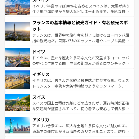
景など、自然景観も見逃せない。観光の合間には、本場の
イベリア半島のほぼ80％を占めるスペインは、太陽が降り
ピザやパスタなど、絶品のイタリア料理を堪能することも
注ぐ地中海沿岸から雄大なピレネー山脈まで、多彩な自然
できる。朝目覚めてから夜眠るまで、すべての瞬間を楽し
と文化が詰まったヨーロッパ屈指の旅行先だ。多様な地域
フランスの基本情報と観光ガイド・有名観光スポ
ませてくれるイタリアで、忘れられない旅をしてみよう！
文化が根付くこの国では、情熱的なフラメンコ、熱気あふ
なお、新着のイタリア情報は
コンテンツ一覧
を参照してほ
れる闘牛、そして美味しいタパスが生活の一部となってい
ット
しい。
る。首都マドリードの洗練された雰囲気や、バルセロナの
フランスは、世界中の旅行者を魅了し続けるヨーロッパ屈
アートに溢れた街角から、地方では古代ローマ遺跡や中世
指の観光地だ。首都パリのエッフェル塔やルーブル美術館
の城塞都市、穏やかなビーチリゾートまで多彩な表情を見
といった象徴的なスポットから、田舎町の古風な美しさま
せる。地方によって風土や気候が異なるスペインはその個
ドイツ
で、幅広い魅力が詰まっている。華麗な宮殿、歴史的な大
性で訪れる人を魅了する。 なお、新着のスペイン情報は
コ
聖堂、美しいビーチ、そして豊かな自然が、訪れる者を心
ドイツは、豊かな歴史と多彩な文化が交差するヨーロッパ
ンテンツ一覧
を参照してほしい。
から魅了する。また、フランスは美食の国としても知ら
の中心に位置する国。中世の街並みが残るロマンチック街
れ、フランス料理はユネスコ無形文化遺産にも登録されて
道から、未来を先取りするようなモダンな都市まで多様な
イギリス
いる。シャンパンの発祥地であるランス、プロヴァンスの
顔を持つこの国は、どこを歩いても飽きることがない。ベ
香り高いラベンダー畑など、多彩な楽しみ方が可能だ。さ
ルリンの文化的活気、バイエルン州のアルプスの絶景、そ
イギリスは、古きよき伝統と最先端が共存する国。ウェス
らに、パリ以外の地域にも魅力が溢れており、どの街角に
してライン川沿いのワイン畑といった風景は必見。ビール
トミンスター寺院や大英博物館のようなランドマーク、歴
も豊かな歴史と文化が息づいている。パリ以外の個性あふ
とソーセージを味わいながら地元の人と過ごす楽しい時間
史ある大学都市、美しい丘陵地帯や牧歌的な風景など、エ
れる地方に足を運ぶとそれぞれで全く異なる文化を体験で
スイス
は、お酒好きな人にはぜひ体験してほしい。 なお、新着の
リアごとに異なる魅力がある。また、優雅なアフタヌーン
きるだろう。 なお、新着のフランス情報は
コンテンツ一覧
ドイツ情報は
コンテンツ一覧
を参照してほしい。
ティー、ビール好きにはたまらない英国パブ、サッカー観
スイスの国土面積は九州ほどの広さだが、運行時刻が正確
を参照してほしい。
戦など、本場だからこそできる体験も豊富。イギリスを旅
な交通網が整備されており、初心者でも安心して個人旅行
して楽しみつくそう。 なお、新着のイギリス情報は
コンテ
を楽しめる。日本同様に時刻表どおりの旅が可能だ。中世
アメリカ
ンツ一覧
を参照してほしい。
の建物がそのまま残る町や、スイスならではのユニークな
博物館もあり、アルプス観光だけでなく町歩きも満喫する
アメリカ合衆国は、広大な土地と多様な文化が魅力の国。
ことができる。国民の所得が高いため物価も高いが、旅行
東海岸の都市部から西海岸のカリフォルニアまで、訪れる
者向けの交通パス提供のサービスもあり、うまく活用すれ
場所ごとに異なる風景と体験が待っている。ニューヨーク