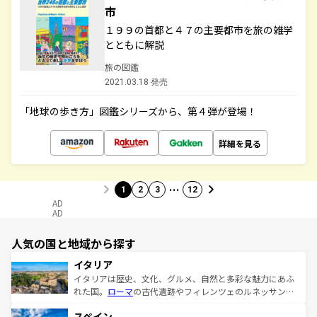
市
１９９の首都と４７の主要都市を旅の雑学
とともに解説
旅の図鑑
2021.03.18 発売
「地球の歩き方」図鑑シリーズから、第４弾が登場！
詳細を見る
…
1
2
3
12
AD
AD
人気の国と地域から探す
イタリア
イタリアは歴史、文化、グルメ、自然と多彩な魅力にあふ
れた国。
ローマ
の古代遺跡やフィレンツェのルネッサンス
美術、ヴェネツィアの運河など、歴史あるスポットはもち
スペイン
ろん、トスカーナの美しい田園風景やアマルフィ海岸の絶