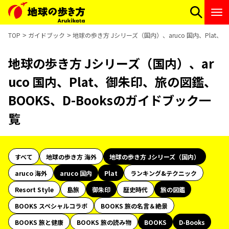
TOP
ガイドブック
地球の歩き方 Jシリーズ（国内）、aruco 国内、Plat、
地球の歩き方 Jシリーズ（国内）、ar
uco 国内、Plat、御朱印、旅の図鑑、
BOOKS、D-Booksのガイドブック一
覧
すべて
地球の歩き方 海外
地球の歩き方 Jシリーズ（国内）
aruco 海外
aruco 国内
Plat
ランキング&テクニック
Resort Style
島旅
御朱印
歴史時代
旅の図鑑
BOOKS スペシャルコラボ
BOOKS 旅の名言＆絶景
BOOKS 旅と健康
BOOKS 旅の読み物
BOOKS
D-Books