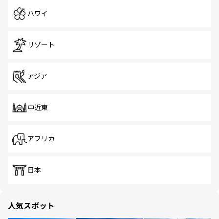
ハワイ
リゾート
アジア
中近東
アフリカ
日本
人気スポット