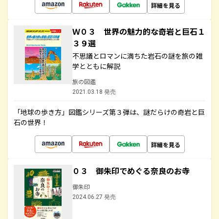
詳細を見る
Ｗ０３ 世界の魅力的な奇岩と巨石１
３９選
不思議とロマンに満ちた岩石の謎を旅の雑
学とともに解説
旅の図鑑
2021.03.18 発売
「地球の歩き方」図鑑シリーズ第３弾は、謎だらけの奇岩と巨
石の世界！
詳細を見る
０３ 御朱印でめぐる奈良のお寺
御朱印
2024.06.27 発売