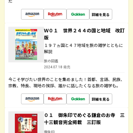
た
詳細を見る
Ｗ０１ 世界２４４の国と地域 改訂
版
１９７ヵ国と４７地域を旅の雑学とともに
解説
旅の図鑑
2024.07.18 発売
今こそ学びたい世界のことを集めました！首都、言語、民族、
宗教、特長、現地の挨拶、誰かに話したくなる旅の雑学も。
詳細を見る
０１ 御朱印でめぐる鎌倉のお寺 三
十三観音完全掲載 三訂版
御朱印