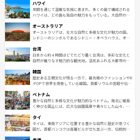
ハワイ
ば市内交通費無料で観光を楽しむこともできる。 なお、新
のような巨大都市は、観光、ショッピング、エンターテイ
着のスイス情報は
コンテンツ一覧
を参照してほしい。
ンメントが詰まった刺激的なスポットだ。一方、アメリカ
年間を通じて温暖な気候に恵まれ、多くの島で構成される
西部には大自然が広がり、グランドキャニオンやイエロー
ハワイは、どの島も独自の魅力をもっている。大自然の神
ストーン国立公園といった絶景が堪能できる。さらに、南
秘を感じたいなら、火山が生み出した壮大な景観を誇るハ
オーストラリア
部のニューオーリンズでは、音楽と美食が融合した独特の
ワイ島は見逃せない。また、定番の観光地といえばオアフ
文化が魅力。旅行者はアメリカの各地域で異なる魅力を楽
島だが、静かな自然を求めるならマウイ島やカウアイ島が
オーストラリアは、壮大な自然と多様な文化が魅力の国。
しみながら、その多様性と豊かな歴史を感じることができ
おすすめ。エメラルドグリーンに輝く海をはじめ、豊かな
シドニーのシンボルであるシドニー・オペラハウス、オー
るだろう。車でのロードトリップや列車の旅も、アメリカ
文化や歴史が息づいている。「アロハスピリット」と呼ば
ストラリア東海岸北部に広がる大サンゴ礁地帯グレートバ
ならではの贅沢な旅のスタイルだ。 なお、新着のアメリカ
台湾
れるおもてなしの心で訪れる人々を迎えてくれるハワイの
リアリーフや大陸中央部にそびえるウルル（エアーズロッ
情報は
コンテンツ一覧
を参照してほしい。
人々、おいしいローカルフードやハワイアンミュージッ
ク）、タスマニアの美しい原生林やケアンズの熱帯雨林な
日本から約４時間ほどでたどり着く台湾は、多彩な文化と
ク、伝統的なフラダンスなど、すべてがハワイの魅力を彩
ど、見どころがたくさん。また、カフェやワイン、オージ
自然が織りなす魅力的な観光地。活気あふれる大都市の台
っている。訪れるたびに新しい発見と感動が待っているハ
ービーフなどの食文化も豊かで、美味しいものであふれて
北やノスタルジックな町並みが人気な九份（ジォウフェ
ワイを、存分に味わってほしい。 なお、新着のハワイ情報
韓国
いる。アクティビティも充実しており、サーフィンやダイ
ン）、静ひつな山岳地帯である台湾東部など、都市の喧騒
は
コンテンツ一覧
を参照してほしい。
ビング、ハイキングなど、アウトドア好きにはたまらな
と山間の静けさが共存しており、訪れる人に新しい発見と
歴史ある王朝文化が残る一方で、最先端のファッションやK
い。オーストラリアの多彩な魅力を存分に味わいつくそ
驚きをもたらしてくれる。また、奥深い台湾の食文化も魅
-POPで世界を席巻している韓国。首都ソウルの宮殿や伝統
う。 なお、新着のオーストラリア情報は
コンテンツ一覧
を
力で、夜市などの屋台グルメから高級料理、ヘルシーで美
家屋が並ぶエリアでは韓国の歴史と文化に浸ることがで
参照してほしい。
ベトナム
容にもいいと評判のスイーツなど、バラエティ豊かな料理
き、地方に足を延ばせば四季折々の自然美を楽しむことが
が味わえる。 なお、新着の台湾情報は
コンテンツ一覧
を参
できる。そして、キムチや焼肉、絶品のストリートフード
豊かな自然と多様な文化が魅力的なベトナム。南北に細長
照してほしい。
まで、さまざまな韓国料理が待っている。夜には、韓国な
く伸びる国土には、広大な田園風景や青々とした山々、世
らではのナイトライフも堪能できる。あたたかいホスピタ
界遺産に登録された壮大な自然景観が点在し、都市部では
タイ
リティに包まれながら、韓国の多彩な魅力を心ゆくまで味
急速な発展と共に伝統が息づく。ハノイの古い町並みやホ
わってみてほしい。 なお、新着の韓国情報は
コンテンツ一
ーチミン市のフランス統治時代の建物も、独特の雰囲気を
タイは、東南アジアに位置する豊かな自然と歴史が息づく
覧
を参照してほしい。
醸し出している。また、バラエティの豊かさとおいしさで
国だ。首都バンコクは高層ビルが立ち並ぶ一方、伝統的な
世界中の食通を魅了してやまないベトナム料理も魅力のひ
寺院や市場がいたるところに点在し、古きよき文化と現代
とつ。フォーやバインミー、ベトナムコーヒーなどは、ぜ