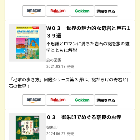
詳細を見る
Ｗ０３ 世界の魅力的な奇岩と巨石１
３９選
不思議とロマンに満ちた岩石の謎を旅の雑
学とともに解説
旅の図鑑
2021.03.18 発売
「地球の歩き方」図鑑シリーズ第３弾は、謎だらけの奇岩と巨
石の世界！
詳細を見る
０３ 御朱印でめぐる奈良のお寺
御朱印
2024.06.27 発売