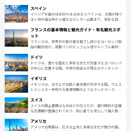
美術、ヴェネツィアの運河など、歴史あるスポットはもち
スペイン
ろん、トスカーナの美しい田園風景やアマルフィ海岸の絶
景など、自然景観も見逃せない。観光の合間には、本場の
イベリア半島のほぼ80％を占めるスペインは、太陽が降り
ピザやパスタなど、絶品のイタリア料理を堪能することも
注ぐ地中海沿岸から雄大なピレネー山脈まで、多彩な自然
できる。朝目覚めてから夜眠るまで、すべての瞬間を楽し
と文化が詰まったヨーロッパ屈指の旅行先だ。多様な地域
フランスの基本情報と観光ガイド・有名観光スポ
ませてくれるイタリアで、忘れられない旅をしてみよう！
文化が根付くこの国では、情熱的なフラメンコ、熱気あふ
なお、新着のイタリア情報は
コンテンツ一覧
を参照してほ
れる闘牛、そして美味しいタパスが生活の一部となってい
ット
しい。
る。首都マドリードの洗練された雰囲気や、バルセロナの
フランスは、世界中の旅行者を魅了し続けるヨーロッパ屈
アートに溢れた街角から、地方では古代ローマ遺跡や中世
指の観光地だ。首都パリのエッフェル塔やルーブル美術館
の城塞都市、穏やかなビーチリゾートまで多彩な表情を見
といった象徴的なスポットから、田舎町の古風な美しさま
せる。地方によって風土や気候が異なるスペインはその個
ドイツ
で、幅広い魅力が詰まっている。華麗な宮殿、歴史的な大
性で訪れる人を魅了する。 なお、新着のスペイン情報は
コ
聖堂、美しいビーチ、そして豊かな自然が、訪れる者を心
ドイツは、豊かな歴史と多彩な文化が交差するヨーロッパ
ンテンツ一覧
を参照してほしい。
から魅了する。また、フランスは美食の国としても知ら
の中心に位置する国。中世の街並みが残るロマンチック街
れ、フランス料理はユネスコ無形文化遺産にも登録されて
道から、未来を先取りするようなモダンな都市まで多様な
イギリス
いる。シャンパンの発祥地であるランス、プロヴァンスの
顔を持つこの国は、どこを歩いても飽きることがない。ベ
香り高いラベンダー畑など、多彩な楽しみ方が可能だ。さ
ルリンの文化的活気、バイエルン州のアルプスの絶景、そ
イギリスは、古きよき伝統と最先端が共存する国。ウェス
らに、パリ以外の地域にも魅力が溢れており、どの街角に
してライン川沿いのワイン畑といった風景は必見。ビール
トミンスター寺院や大英博物館のようなランドマーク、歴
も豊かな歴史と文化が息づいている。パリ以外の個性あふ
とソーセージを味わいながら地元の人と過ごす楽しい時間
史ある大学都市、美しい丘陵地帯や牧歌的な風景など、エ
れる地方に足を運ぶとそれぞれで全く異なる文化を体験で
スイス
は、お酒好きな人にはぜひ体験してほしい。 なお、新着の
リアごとに異なる魅力がある。また、優雅なアフタヌーン
きるだろう。 なお、新着のフランス情報は
コンテンツ一覧
ドイツ情報は
コンテンツ一覧
を参照してほしい。
ティー、ビール好きにはたまらない英国パブ、サッカー観
スイスの国土面積は九州ほどの広さだが、運行時刻が正確
を参照してほしい。
戦など、本場だからこそできる体験も豊富。イギリスを旅
な交通網が整備されており、初心者でも安心して個人旅行
して楽しみつくそう。 なお、新着のイギリス情報は
コンテ
を楽しめる。日本同様に時刻表どおりの旅が可能だ。中世
アメリカ
ンツ一覧
を参照してほしい。
の建物がそのまま残る町や、スイスならではのユニークな
博物館もあり、アルプス観光だけでなく町歩きも満喫する
アメリカ合衆国は、広大な土地と多様な文化が魅力の国。