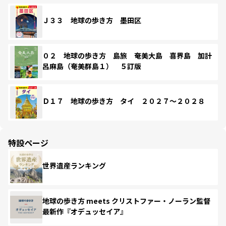
Ｊ３３ 地球の歩き方 墨田区
０２ 地球の歩き方 島旅 奄美大島 喜界島 加計
呂麻島（奄美群島１） ５訂版
Ｄ１７ 地球の歩き方 タイ ２０２７～２０２８
特設ページ
世界遺産ランキング
地球の歩き方 meets クリストファー・ノーラン監督
最新作『オデュッセイア』