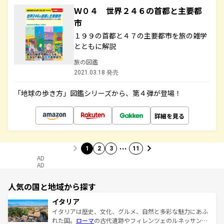
Ｗ０４ 世界２４６の首都と主要都
市
１９９の首都と４７の主要都市を旅の雑学
とともに解説
旅の図鑑
2021.03.18 発売
「地球の歩き方」図鑑シリーズから、第４弾が登場！
詳細を見る
…
1
2
3
11
AD
AD
人気の国と地域から探す
イタリア
イタリアは歴史、文化、グルメ、自然と多彩な魅力にあふ
れた国。
ローマ
の古代遺跡やフィレンツェのルネッサンス