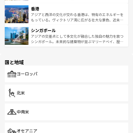
世界中の食通を魅了してやまないベトナム料理も魅力のひ
寺院や市場がいたるところに点在し、古きよき文化と現代
香港
とつ。フォーやバインミー、ベトナムコーヒーなどは、ぜ
の活気が交差している。北部ではチェンマイなどの山岳地
ひ現地で味わいたい。どの地域を訪れてもあたたかい人々
帯で自然と触れ合い、南部ではプーケットやクラビの美し
アジアと西洋の文化が交わる香港は、特有のエネルギーを
が旅行者を迎えてくれるので、きっと忘れられない旅にな
いビーチでリゾート気分を楽しむことができる。タイ料理
もっている。ヴィクトリア湾に広がる壮大な景色、近未来
るはずだ。 なお、新着のベトナム情報は
コンテンツ一覧
を
は世界的に有名で、屋台から高級レストランまで味覚を刺
的なアートスポット、そして歴史と現代が融合した町並
参照してほしい。
シンガポール
激する。気候は一年中温暖で、どの季節にも異なる楽しみ
み、どこを訪れても感動するはず。観光スポットが密集し
が待っている。親しみやすいタイの人々、仏教を中心とし
ており、効率よく見どころを回れるのも魅力。息をのむよ
アジアの交差点として多文化が融合した独自の魅力を放つ
た文化、そして多様な観光資源が、訪れる旅人を魅了し続
うな絶景から文化的な体験まで、香港を存分に楽しみ尽く
シンガポール。未来的な建築物が並ぶマリーナベイ、歴史
ける。 なお、新着のタイ情報は
コンテンツ一覧
を参照して
そう。 なお、新着の香港情報は
コンテンツ一覧
を参照して
と伝統を感じられるエスニックタウン、多数の緑豊かな公
ほしい。
ほしい。
園や自然保護区など、自然が調和した近代的な景観と文化
の多様性あふれるカラフルな町は、どこを歩いても新しい
国と地域
発見がある。さらに、治安のよさや充実した公共交通機関
も、旅行者にとっては魅力的なポイント。グルメも豊富
で、ホーカーズは地元の風情を楽しめる外せないスポット
ヨーロッパ
だ。訪れる人を飽きさせないシンガポールで、多様な魅力
を体感しよう。 なお、新着のシンガポール情報は
コンテン
ツ一覧
を参照してほしい。
北米
中南米
オセアニア