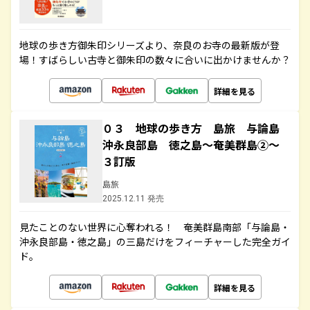
地球の歩き方御朱印シリーズより、奈良のお寺の最新版が登
場！すばらしい古寺と御朱印の数々に合いに出かけませんか？
詳細を見る
０３ 地球の歩き方 島旅 与論島
沖永良部島 徳之島～奄美群島②～
３訂版
島旅
2025.12.11 発売
見たことのない世界に心奪われる！ 奄美群島南部「与論島・
沖永良部島・徳之島」の三島だけをフィーチャーした完全ガイ
ド。
詳細を見る