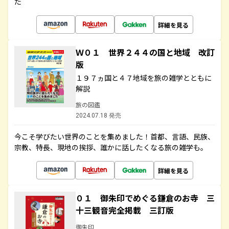
た
詳細を見る
Ｗ０１ 世界２４４の国と地域 改訂
版
１９７ヵ国と４７地域を旅の雑学とともに
解説
旅の図鑑
2024.07.18 発売
今こそ学びたい世界のことを集めました！首都、言語、民族、
宗教、特長、現地の挨拶、誰かに話したくなる旅の雑学も。
詳細を見る
０１ 御朱印でめぐる鎌倉のお寺 三
十三観音完全掲載 三訂版
御朱印