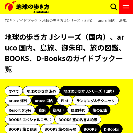
TOP
ガイドブック
地球の歩き方 Jシリーズ（国内）、aruco 国内、島旅、御
地球の歩き方 Jシリーズ（国内）、ar
uco 国内、島旅、御朱印、旅の図鑑、
BOOKS、D-Booksのガイドブック一
覧
すべて
地球の歩き方 海外
地球の歩き方 Jシリーズ（国内）
aruco 海外
aruco 国内
Plat
ランキング&テクニック
Resort Style
島旅
御朱印
歴史時代
旅の図鑑
BOOKS スペシャルコラボ
BOOKS 旅の名言＆絶景
BOOKS 旅と健康
BOOKS 旅の読み物
BOOKS
D-Books