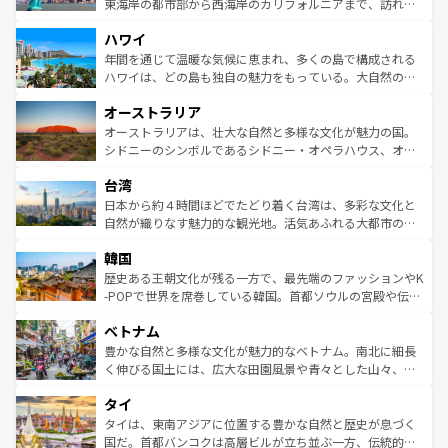
ことができる。国民の所得が高いため物価も高いが、旅行
東海岸の都市部から西海岸のカリフォルニアまで、訪れる
者向けの交通パス提供のサービスもあり、うまく活用すれ
場所ごとに異なる風景と体験が待っている。ニューヨーク
ハワイ
ば市内交通費無料で観光を楽しむこともできる。 なお、新
のような巨大都市は、観光、ショッピング、エンターテイ
着のスイス情報は
コンテンツ一覧
を参照してほしい。
ンメントが詰まった刺激的なスポットだ。一方、アメリカ
年間を通じて温暖な気候に恵まれ、多くの島で構成される
西部には大自然が広がり、グランドキャニオンやイエロー
ハワイは、どの島も独自の魅力をもっている。大自然の神
ストーン国立公園といった絶景が堪能できる。さらに、南
秘を感じたいなら、火山が生み出した壮大な景観を誇るハ
オーストラリア
部のニューオーリンズでは、音楽と美食が融合した独特の
ワイ島は見逃せない。また、定番の観光地といえばオアフ
文化が魅力。旅行者はアメリカの各地域で異なる魅力を楽
島だが、静かな自然を求めるならマウイ島やカウアイ島が
オーストラリアは、壮大な自然と多様な文化が魅力の国。
しみながら、その多様性と豊かな歴史を感じることができ
おすすめ。エメラルドグリーンに輝く海をはじめ、豊かな
シドニーのシンボルであるシドニー・オペラハウス、オー
るだろう。車でのロードトリップや列車の旅も、アメリカ
文化や歴史が息づいている。「アロハスピリット」と呼ば
ストラリア東海岸北部に広がる大サンゴ礁地帯グレートバ
ならではの贅沢な旅のスタイルだ。 なお、新着のアメリカ
台湾
れるおもてなしの心で訪れる人々を迎えてくれるハワイの
リアリーフや大陸中央部にそびえるウルル（エアーズロッ
情報は
コンテンツ一覧
を参照してほしい。
人々、おいしいローカルフードやハワイアンミュージッ
ク）、タスマニアの美しい原生林やケアンズの熱帯雨林な
日本から約４時間ほどでたどり着く台湾は、多彩な文化と
ク、伝統的なフラダンスなど、すべてがハワイの魅力を彩
ど、見どころがたくさん。また、カフェやワイン、オージ
自然が織りなす魅力的な観光地。活気あふれる大都市の台
っている。訪れるたびに新しい発見と感動が待っているハ
ービーフなどの食文化も豊かで、美味しいものであふれて
北やノスタルジックな町並みが人気な九份（ジォウフェ
ワイを、存分に味わってほしい。 なお、新着のハワイ情報
韓国
いる。アクティビティも充実しており、サーフィンやダイ
ン）、静ひつな山岳地帯である台湾東部など、都市の喧騒
は
コンテンツ一覧
を参照してほしい。
ビング、ハイキングなど、アウトドア好きにはたまらな
と山間の静けさが共存しており、訪れる人に新しい発見と
歴史ある王朝文化が残る一方で、最先端のファッションやK
い。オーストラリアの多彩な魅力を存分に味わいつくそ
驚きをもたらしてくれる。また、奥深い台湾の食文化も魅
-POPで世界を席巻している韓国。首都ソウルの宮殿や伝統
う。 なお、新着のオーストラリア情報は
コンテンツ一覧
を
力で、夜市などの屋台グルメから高級料理、ヘルシーで美
家屋が並ぶエリアでは韓国の歴史と文化に浸ることがで
参照してほしい。
ベトナム
容にもいいと評判のスイーツなど、バラエティ豊かな料理
き、地方に足を延ばせば四季折々の自然美を楽しむことが
が味わえる。 なお、新着の台湾情報は
コンテンツ一覧
を参
できる。そして、キムチや焼肉、絶品のストリートフード
豊かな自然と多様な文化が魅力的なベトナム。南北に細長
照してほしい。
まで、さまざまな韓国料理が待っている。夜には、韓国な
く伸びる国土には、広大な田園風景や青々とした山々、世
らではのナイトライフも堪能できる。あたたかいホスピタ
界遺産に登録された壮大な自然景観が点在し、都市部では
タイ
リティに包まれながら、韓国の多彩な魅力を心ゆくまで味
急速な発展と共に伝統が息づく。ハノイの古い町並みやホ
わってみてほしい。 なお、新着の韓国情報は
コンテンツ一
ーチミン市のフランス統治時代の建物も、独特の雰囲気を
タイは、東南アジアに位置する豊かな自然と歴史が息づく
覧
を参照してほしい。
醸し出している。また、バラエティの豊かさとおいしさで
国だ。首都バンコクは高層ビルが立ち並ぶ一方、伝統的な