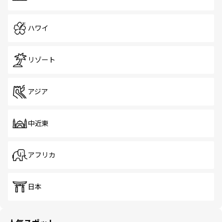
ハワイ
リゾート
アジア
中近東
アフリカ
日本