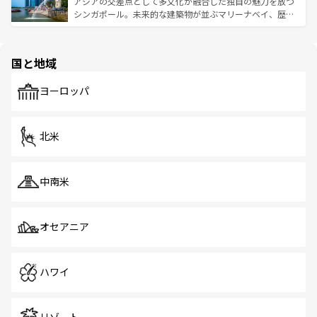
ており、効率よく見どころを回れるのも魅力。息をのむよ
アジアの交差点として多文化が融合した独自の魅力を放つ
た文化、そして多様な観光資源が、訪れる旅人を魅了し続
うな絶景から文化的な体験まで、香港を存分に楽しみ尽く
シンガポール。未来的な建築物が並ぶマリーナベイ、歴史
ける。 なお、新着のタイ情報は
コンテンツ一覧
を参照して
そう。 なお、新着の香港情報は
コンテンツ一覧
を参照して
と伝統を感じられるエスニックタウン、多数の緑豊かな公
ほしい。
ほしい。
園や自然保護区など、自然が調和した近代的な景観と文化
の多様性あふれるカラフルな町は、どこを歩いても新しい
国と地域
発見がある。さらに、治安のよさや充実した公共交通機関
も、旅行者にとっては魅力的なポイント。グルメも豊富
で、ホーカーズは地元の風情を楽しめる外せないスポット
ヨーロッパ
だ。訪れる人を飽きさせないシンガポールで、多様な魅力
を体感しよう。 なお、新着のシンガポール情報は
コンテン
ツ一覧
を参照してほしい。
北米
中南米
オセアニア
ハワイ