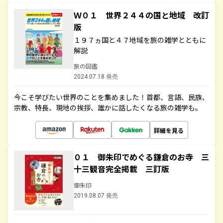
Ｗ０１ 世界２４４の国と地域 改訂
版
１９７ヵ国と４７地域を旅の雑学とともに
解説
旅の図鑑
2024.07.18 発売
今こそ学びたい世界のことを集めました！首都、言語、民族、
宗教、特長、現地の挨拶、誰かに話したくなる旅の雑学も。
詳細を見る
０１ 御朱印でめぐる鎌倉のお寺 三
十三観音完全掲載 三訂版
御朱印
2019.08.07 発売