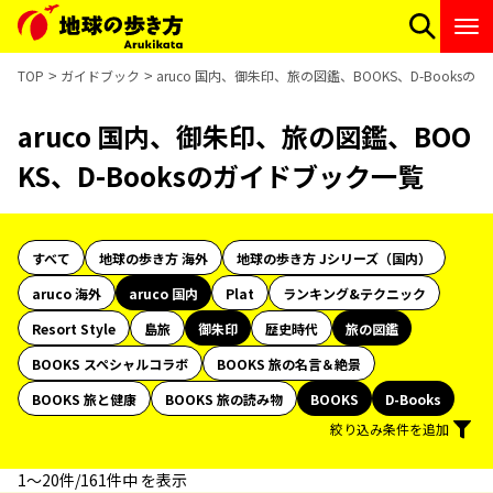
TOP
ガイドブック
aruco 国内、御朱印、旅の図鑑、BOOKS、D-Books
aruco 国内、御朱印、旅の図鑑、BOO
KS、D-Booksのガイドブック一覧
すべて
地球の歩き方 海外
地球の歩き方 Jシリーズ（国内）
aruco 海外
aruco 国内
Plat
ランキング&テクニック
Resort Style
島旅
御朱印
歴史時代
旅の図鑑
BOOKS スペシャルコラボ
BOOKS 旅の名言＆絶景
BOOKS 旅と健康
BOOKS 旅の読み物
BOOKS
D-Books
絞り込み条件を追加
1〜20件/161件中 を表示