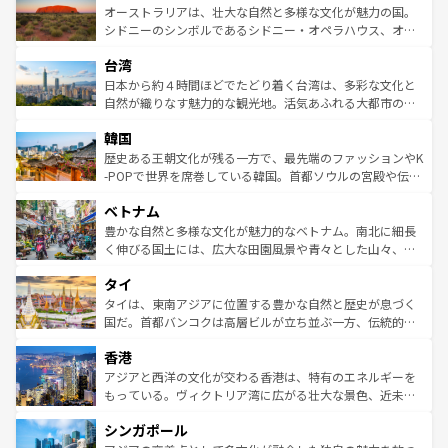
文化が魅力。旅行者はアメリカの各地域で異なる魅力を楽
島だが、静かな自然を求めるならマウイ島やカウアイ島が
オーストラリアは、壮大な自然と多様な文化が魅力の国。
しみながら、その多様性と豊かな歴史を感じることができ
おすすめ。エメラルドグリーンに輝く海をはじめ、豊かな
シドニーのシンボルであるシドニー・オペラハウス、オー
るだろう。車でのロードトリップや列車の旅も、アメリカ
文化や歴史が息づいている。「アロハスピリット」と呼ば
ストラリア東海岸北部に広がる大サンゴ礁地帯グレートバ
ならではの贅沢な旅のスタイルだ。 なお、新着のアメリカ
台湾
れるおもてなしの心で訪れる人々を迎えてくれるハワイの
リアリーフや大陸中央部にそびえるウルル（エアーズロッ
情報は
コンテンツ一覧
を参照してほしい。
人々、おいしいローカルフードやハワイアンミュージッ
ク）、タスマニアの美しい原生林やケアンズの熱帯雨林な
日本から約４時間ほどでたどり着く台湾は、多彩な文化と
ク、伝統的なフラダンスなど、すべてがハワイの魅力を彩
ど、見どころがたくさん。また、カフェやワイン、オージ
自然が織りなす魅力的な観光地。活気あふれる大都市の台
っている。訪れるたびに新しい発見と感動が待っているハ
ービーフなどの食文化も豊かで、美味しいものであふれて
北やノスタルジックな町並みが人気な九份（ジォウフェ
ワイを、存分に味わってほしい。 なお、新着のハワイ情報
韓国
いる。アクティビティも充実しており、サーフィンやダイ
ン）、静ひつな山岳地帯である台湾東部など、都市の喧騒
は
コンテンツ一覧
を参照してほしい。
ビング、ハイキングなど、アウトドア好きにはたまらな
と山間の静けさが共存しており、訪れる人に新しい発見と
歴史ある王朝文化が残る一方で、最先端のファッションやK
い。オーストラリアの多彩な魅力を存分に味わいつくそ
驚きをもたらしてくれる。また、奥深い台湾の食文化も魅
-POPで世界を席巻している韓国。首都ソウルの宮殿や伝統
う。 なお、新着のオーストラリア情報は
コンテンツ一覧
を
力で、夜市などの屋台グルメから高級料理、ヘルシーで美
家屋が並ぶエリアでは韓国の歴史と文化に浸ることがで
参照してほしい。
ベトナム
容にもいいと評判のスイーツなど、バラエティ豊かな料理
き、地方に足を延ばせば四季折々の自然美を楽しむことが
が味わえる。 なお、新着の台湾情報は
コンテンツ一覧
を参
できる。そして、キムチや焼肉、絶品のストリートフード
豊かな自然と多様な文化が魅力的なベトナム。南北に細長
照してほしい。
まで、さまざまな韓国料理が待っている。夜には、韓国な
く伸びる国土には、広大な田園風景や青々とした山々、世
らではのナイトライフも堪能できる。あたたかいホスピタ
界遺産に登録された壮大な自然景観が点在し、都市部では
タイ
リティに包まれながら、韓国の多彩な魅力を心ゆくまで味
急速な発展と共に伝統が息づく。ハノイの古い町並みやホ
わってみてほしい。 なお、新着の韓国情報は
コンテンツ一
ーチミン市のフランス統治時代の建物も、独特の雰囲気を
タイは、東南アジアに位置する豊かな自然と歴史が息づく
覧
を参照してほしい。
醸し出している。また、バラエティの豊かさとおいしさで
国だ。首都バンコクは高層ビルが立ち並ぶ一方、伝統的な
世界中の食通を魅了してやまないベトナム料理も魅力のひ
寺院や市場がいたるところに点在し、古きよき文化と現代
香港
とつ。フォーやバインミー、ベトナムコーヒーなどは、ぜ
の活気が交差している。北部ではチェンマイなどの山岳地
ひ現地で味わいたい。どの地域を訪れてもあたたかい人々
帯で自然と触れ合い、南部ではプーケットやクラビの美し
アジアと西洋の文化が交わる香港は、特有のエネルギーを
が旅行者を迎えてくれるので、きっと忘れられない旅にな
いビーチでリゾート気分を楽しむことができる。タイ料理
もっている。ヴィクトリア湾に広がる壮大な景色、近未来
るはずだ。 なお、新着のベトナム情報は
コンテンツ一覧
を
は世界的に有名で、屋台から高級レストランまで味覚を刺
的なアートスポット、そして歴史と現代が融合した町並
参照してほしい。
シンガポール
激する。気候は一年中温暖で、どの季節にも異なる楽しみ
み、どこを訪れても感動するはず。観光スポットが密集し
が待っている。親しみやすいタイの人々、仏教を中心とし