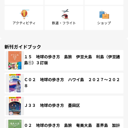
アクティビティ
鉄道・フライト
ショップ
新刊ガイドブック
１５ 地球の歩き方 島旅 伊豆大島 利島（伊豆諸
島①）３訂版
Ｃ０２ 地球の歩き方 ハワイ島 ２０２７～２０２
８
Ｊ３３ 地球の歩き方 墨田区
０２ 地球の歩き方 島旅 奄美大島 喜界島 加計