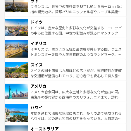
ット
しい。
る。首都マドリードの洗練された雰囲気や、バルセロナの
フランスは、世界中の旅行者を魅了し続けるヨーロッパ屈
アートに溢れた街角から、地方では古代ローマ遺跡や中世
指の観光地だ。首都パリのエッフェル塔やルーブル美術館
の城塞都市、穏やかなビーチリゾートまで多彩な表情を見
といった象徴的なスポットから、田舎町の古風な美しさま
せる。地方によって風土や気候が異なるスペインはその個
ドイツ
で、幅広い魅力が詰まっている。華麗な宮殿、歴史的な大
性で訪れる人を魅了する。 なお、新着のスペイン情報は
コ
聖堂、美しいビーチ、そして豊かな自然が、訪れる者を心
ドイツは、豊かな歴史と多彩な文化が交差するヨーロッパ
ンテンツ一覧
を参照してほしい。
から魅了する。また、フランスは美食の国としても知ら
の中心に位置する国。中世の街並みが残るロマンチック街
れ、フランス料理はユネスコ無形文化遺産にも登録されて
道から、未来を先取りするようなモダンな都市まで多様な
イギリス
いる。シャンパンの発祥地であるランス、プロヴァンスの
顔を持つこの国は、どこを歩いても飽きることがない。ベ
香り高いラベンダー畑など、多彩な楽しみ方が可能だ。さ
ルリンの文化的活気、バイエルン州のアルプスの絶景、そ
イギリスは、古きよき伝統と最先端が共存する国。ウェス
らに、パリ以外の地域にも魅力が溢れており、どの街角に
してライン川沿いのワイン畑といった風景は必見。ビール
トミンスター寺院や大英博物館のようなランドマーク、歴
も豊かな歴史と文化が息づいている。パリ以外の個性あふ
とソーセージを味わいながら地元の人と過ごす楽しい時間
史ある大学都市、美しい丘陵地帯や牧歌的な風景など、エ
れる地方に足を運ぶとそれぞれで全く異なる文化を体験で
スイス
は、お酒好きな人にはぜひ体験してほしい。 なお、新着の
リアごとに異なる魅力がある。また、優雅なアフタヌーン
きるだろう。 なお、新着のフランス情報は
コンテンツ一覧
ドイツ情報は
コンテンツ一覧
を参照してほしい。
ティー、ビール好きにはたまらない英国パブ、サッカー観
スイスの国土面積は九州ほどの広さだが、運行時刻が正確
を参照してほしい。
戦など、本場だからこそできる体験も豊富。イギリスを旅
な交通網が整備されており、初心者でも安心して個人旅行
して楽しみつくそう。 なお、新着のイギリス情報は
コンテ
を楽しめる。日本同様に時刻表どおりの旅が可能だ。中世
アメリカ
ンツ一覧
を参照してほしい。
の建物がそのまま残る町や、スイスならではのユニークな
博物館もあり、アルプス観光だけでなく町歩きも満喫する
アメリカ合衆国は、広大な土地と多様な文化が魅力の国。
ことができる。国民の所得が高いため物価も高いが、旅行
東海岸の都市部から西海岸のカリフォルニアまで、訪れる
者向けの交通パス提供のサービスもあり、うまく活用すれ
場所ごとに異なる風景と体験が待っている。ニューヨーク
ハワイ
ば市内交通費無料で観光を楽しむこともできる。 なお、新
のような巨大都市は、観光、ショッピング、エンターテイ
着のスイス情報は
コンテンツ一覧
を参照してほしい。
ンメントが詰まった刺激的なスポットだ。一方、アメリカ
年間を通じて温暖な気候に恵まれ、多くの島で構成される
西部には大自然が広がり、グランドキャニオンやイエロー
ハワイは、どの島も独自の魅力をもっている。大自然の神
ストーン国立公園といった絶景が堪能できる。さらに、南
秘を感じたいなら、火山が生み出した壮大な景観を誇るハ
オーストラリア
部のニューオーリンズでは、音楽と美食が融合した独特の
ワイ島は見逃せない。また、定番の観光地といえばオアフ