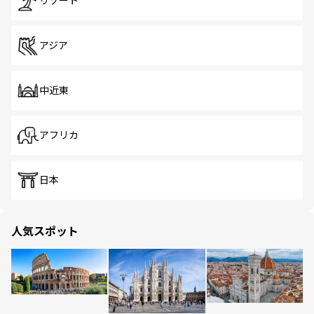
リゾート
アジア
中近東
アフリカ
日本
人気スポット