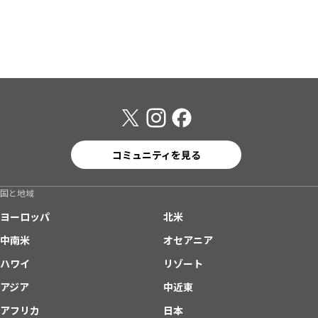
コミュニティを見る
国と地域
ヨーロッパ
北米
中南米
オセアニア
ハワイ
リゾート
アジア
中近東
アフリカ
日本