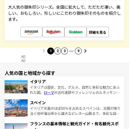
大人気の御朱印シリーズ。全国に拡大して、ただただ凄い、美
しい、おもしろい、珍しいにこだわり御朱印そのものを紹介し
ます。
詳細を見る
…
1
2
3
9
AD
AD
人気の国と地域から探す
イタリア
イタリアは歴史、文化、グルメ、自然と多彩な魅力にあふ
れた国。
ローマ
の古代遺跡やフィレンツェのルネッサンス
美術、ヴェネツィアの運河など、歴史あるスポットはもち
スペイン
ろん、トスカーナの美しい田園風景やアマルフィ海岸の絶
景など、自然景観も見逃せない。観光の合間には、本場の
イベリア半島のほぼ80％を占めるスペインは、太陽が降り
ピザやパスタなど、絶品のイタリア料理を堪能することも
注ぐ地中海沿岸から雄大なピレネー山脈まで、多彩な自然
できる。朝目覚めてから夜眠るまで、すべての瞬間を楽し
と文化が詰まったヨーロッパ屈指の旅行先だ。多様な地域
フランスの基本情報と観光ガイド・有名観光スポ
ませてくれるイタリアで、忘れられない旅をしてみよう！
文化が根付くこの国では、情熱的なフラメンコ、熱気あふ
なお、新着のイタリア情報は
コンテンツ一覧
を参照してほ
れる闘牛、そして美味しいタパスが生活の一部となってい