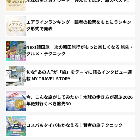
地球の歩き方アワード みんなで選ぶ、旅のベスト。
エアラインランキング 読者の投票をもとにランキン
グ形式で発表
Next韓国旅 次の韓国旅行がもっと楽しくなる 旅先・
グルメ・テクニック
旬な“あの人”が「旅」をテーマに語るインタビュー連
載 MY TRAVEL STORY
今、こんな旅がしてみたい！地球の歩き方が選ぶ2026
年絶対行くべき旅先30
コスパもタイパもかなえる！賢者の旅テクニック