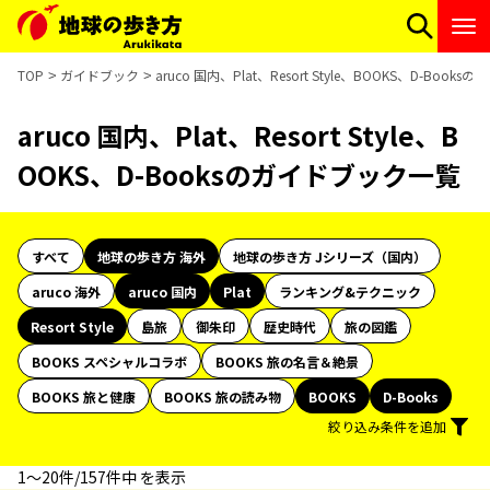
TOP
ガイドブック
aruco 国内、Plat、Resort Style、BOOKS、D-Boo
aruco 国内、Plat、Resort Style、B
OOKS、D-Booksのガイドブック一覧
すべて
地球の歩き方 海外
地球の歩き方 Jシリーズ（国内）
aruco 海外
aruco 国内
Plat
ランキング&テクニック
Resort Style
島旅
御朱印
歴史時代
旅の図鑑
BOOKS スペシャルコラボ
BOOKS 旅の名言＆絶景
BOOKS 旅と健康
BOOKS 旅の読み物
BOOKS
D-Books
絞り込み条件を追加
1〜20件/157件中 を表示