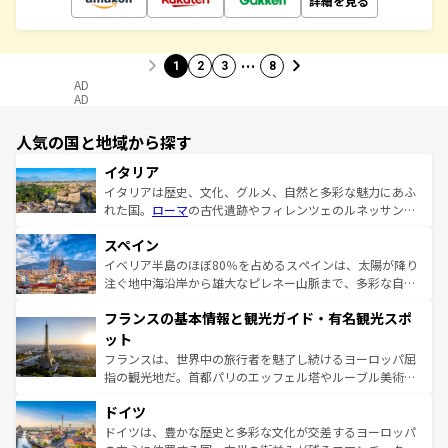
詳細を見る
…
1
2
3
8
AD
AD
人気の国と地域から探す
イタリア
イタリアは歴史、文化、グルメ、自然と多彩な魅力にあふ
れた国。
ローマ
の古代遺跡やフィレンツェのルネッサンス
美術、ヴェネツィアの運河など、歴史あるスポットはもち
スペイン
ろん、トスカーナの美しい田園風景やアマルフィ海岸の絶
景など、自然景観も見逃せない。観光の合間には、本場の
イベリア半島のほぼ80％を占めるスペインは、太陽が降り
ピザやパスタなど、絶品のイタリア料理を堪能することも
注ぐ地中海沿岸から雄大なピレネー山脈まで、多彩な自然
できる。朝目覚めてから夜眠るまで、すべての瞬間を楽し
と文化が詰まったヨーロッパ屈指の旅行先だ。多様な地域
フランスの基本情報と観光ガイド・有名観光スポ
ませてくれるイタリアで、忘れられない旅をしてみよう！
文化が根付くこの国では、情熱的なフラメンコ、熱気あふ
なお、新着のイタリア情報は
コンテンツ一覧
を参照してほ
れる闘牛、そして美味しいタパスが生活の一部となってい
ット
しい。
る。首都マドリードの洗練された雰囲気や、バルセロナの
フランスは、世界中の旅行者を魅了し続けるヨーロッパ屈
アートに溢れた街角から、地方では古代ローマ遺跡や中世
指の観光地だ。首都パリのエッフェル塔やルーブル美術館
の城塞都市、穏やかなビーチリゾートまで多彩な表情を見
といった象徴的なスポットから、田舎町の古風な美しさま
せる。地方によって風土や気候が異なるスペインはその個
ドイツ
で、幅広い魅力が詰まっている。華麗な宮殿、歴史的な大
性で訪れる人を魅了する。 なお、新着のスペイン情報は
コ
聖堂、美しいビーチ、そして豊かな自然が、訪れる者を心
ドイツは、豊かな歴史と多彩な文化が交差するヨーロッパ
ンテンツ一覧
を参照してほしい。