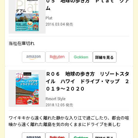
０５ 地球の歩き方 Ｐｌａｔ グア
ム
Plat
2016.03.04 発売
当社在庫切れ
詳細を見る
Ｒ０６ 地球の歩き方 リゾートスタ
イル ハワイ ドライブ・マップ ２
０１９～２０２０
Resort Style
2018.12.05 発売
ワイキキから遠く離れた静かな入り江で過ごしたり、都会の喧
噪から遠く離れた離島を気の向くままにドライブを楽しむ