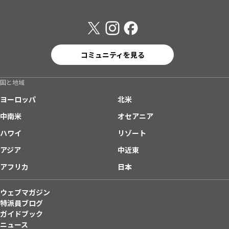
コミュニティを見る
国と地域
ヨーロッパ
北米
中南米
オセアニア
ハワイ
リゾート
アジア
中近東
アフリカ
日本
ウェブマガジン
特派員ブログ
ガイドブック
ニュース