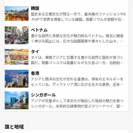
っている。訪れるたびに新しい発見と感動が待っているハ
ービーフなどの食文化も豊かで、美味しいものであふれて
北やノスタルジックな町並みが人気な九份（ジォウフェ
ワイを、存分に味わってほしい。 なお、新着のハワイ情報
韓国
いる。アクティビティも充実しており、サーフィンやダイ
ン）、静ひつな山岳地帯である台湾東部など、都市の喧騒
は
コンテンツ一覧
を参照してほしい。
ビング、ハイキングなど、アウトドア好きにはたまらな
と山間の静けさが共存しており、訪れる人に新しい発見と
歴史ある王朝文化が残る一方で、最先端のファッションやK
い。オーストラリアの多彩な魅力を存分に味わいつくそ
驚きをもたらしてくれる。また、奥深い台湾の食文化も魅
-POPで世界を席巻している韓国。首都ソウルの宮殿や伝統
う。 なお、新着のオーストラリア情報は
コンテンツ一覧
を
力で、夜市などの屋台グルメから高級料理、ヘルシーで美
家屋が並ぶエリアでは韓国の歴史と文化に浸ることがで
参照してほしい。
ベトナム
容にもいいと評判のスイーツなど、バラエティ豊かな料理
き、地方に足を延ばせば四季折々の自然美を楽しむことが
が味わえる。 なお、新着の台湾情報は
コンテンツ一覧
を参
できる。そして、キムチや焼肉、絶品のストリートフード
豊かな自然と多様な文化が魅力的なベトナム。南北に細長
照してほしい。
まで、さまざまな韓国料理が待っている。夜には、韓国な
く伸びる国土には、広大な田園風景や青々とした山々、世
らではのナイトライフも堪能できる。あたたかいホスピタ
界遺産に登録された壮大な自然景観が点在し、都市部では
タイ
リティに包まれながら、韓国の多彩な魅力を心ゆくまで味
急速な発展と共に伝統が息づく。ハノイの古い町並みやホ
わってみてほしい。 なお、新着の韓国情報は
コンテンツ一
ーチミン市のフランス統治時代の建物も、独特の雰囲気を
タイは、東南アジアに位置する豊かな自然と歴史が息づく
覧
を参照してほしい。
醸し出している。また、バラエティの豊かさとおいしさで
国だ。首都バンコクは高層ビルが立ち並ぶ一方、伝統的な
世界中の食通を魅了してやまないベトナム料理も魅力のひ
寺院や市場がいたるところに点在し、古きよき文化と現代
香港
とつ。フォーやバインミー、ベトナムコーヒーなどは、ぜ
の活気が交差している。北部ではチェンマイなどの山岳地
ひ現地で味わいたい。どの地域を訪れてもあたたかい人々
帯で自然と触れ合い、南部ではプーケットやクラビの美し
アジアと西洋の文化が交わる香港は、特有のエネルギーを
が旅行者を迎えてくれるので、きっと忘れられない旅にな
いビーチでリゾート気分を楽しむことができる。タイ料理
もっている。ヴィクトリア湾に広がる壮大な景色、近未来
るはずだ。 なお、新着のベトナム情報は
コンテンツ一覧
を
は世界的に有名で、屋台から高級レストランまで味覚を刺
的なアートスポット、そして歴史と現代が融合した町並
参照してほしい。
シンガポール
激する。気候は一年中温暖で、どの季節にも異なる楽しみ
み、どこを訪れても感動するはず。観光スポットが密集し
が待っている。親しみやすいタイの人々、仏教を中心とし
ており、効率よく見どころを回れるのも魅力。息をのむよ
アジアの交差点として多文化が融合した独自の魅力を放つ
た文化、そして多様な観光資源が、訪れる旅人を魅了し続
うな絶景から文化的な体験まで、香港を存分に楽しみ尽く
シンガポール。未来的な建築物が並ぶマリーナベイ、歴史
ける。 なお、新着のタイ情報は
コンテンツ一覧
を参照して
そう。 なお、新着の香港情報は
コンテンツ一覧
を参照して
と伝統を感じられるエスニックタウン、多数の緑豊かな公
ほしい。
ほしい。
園や自然保護区など、自然が調和した近代的な景観と文化
の多様性あふれるカラフルな町は、どこを歩いても新しい
国と地域
発見がある。さらに、治安のよさや充実した公共交通機関
も、旅行者にとっては魅力的なポイント。グルメも豊富