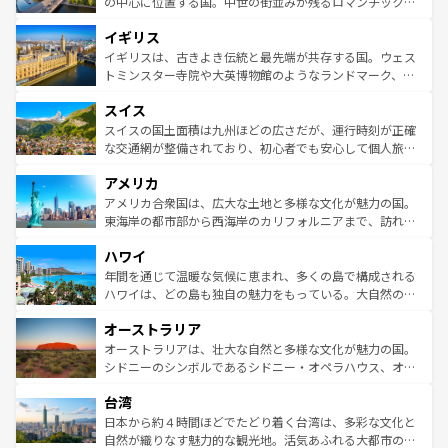
から魅了する。また、フランスは美食の国としても知ら
の中心に位置する国。中世の街並みが残るロマンチック街
れ、フランス料理はユネスコ無形文化遺産にも登録されて
道から、未来を先取りするようなモダンな都市まで多様な
イギリス
いる。シャンパンの発祥地であるランス、プロヴァンスの
顔を持つこの国は、どこを歩いても飽きることがない。ベ
香り高いラベンダー畑など、多彩な楽しみ方が可能だ。さ
ルリンの文化的活気、バイエルン州のアルプスの絶景、そ
イギリスは、古きよき伝統と最先端が共存する国。ウェス
らに、パリ以外の地域にも魅力が溢れており、どの街角に
してライン川沿いのワイン畑といった風景は必見。ビール
トミンスター寺院や大英博物館のようなランドマーク、歴
も豊かな歴史と文化が息づいている。パリ以外の個性あふ
とソーセージを味わいながら地元の人と過ごす楽しい時間
史ある大学都市、美しい丘陵地帯や牧歌的な風景など、エ
れる地方に足を運ぶとそれぞれで全く異なる文化を体験で
スイス
は、お酒好きな人にはぜひ体験してほしい。 なお、新着の
リアごとに異なる魅力がある。また、優雅なアフタヌーン
きるだろう。 なお、新着のフランス情報は
コンテンツ一覧
ドイツ情報は
コンテンツ一覧
を参照してほしい。
ティー、ビール好きにはたまらない英国パブ、サッカー観
スイスの国土面積は九州ほどの広さだが、運行時刻が正確
を参照してほしい。
戦など、本場だからこそできる体験も豊富。イギリスを旅
な交通網が整備されており、初心者でも安心して個人旅行
して楽しみつくそう。 なお、新着のイギリス情報は
コンテ
を楽しめる。日本同様に時刻表どおりの旅が可能だ。中世
アメリカ
ンツ一覧
を参照してほしい。
の建物がそのまま残る町や、スイスならではのユニークな
博物館もあり、アルプス観光だけでなく町歩きも満喫する
アメリカ合衆国は、広大な土地と多様な文化が魅力の国。
ことができる。国民の所得が高いため物価も高いが、旅行
東海岸の都市部から西海岸のカリフォルニアまで、訪れる
者向けの交通パス提供のサービスもあり、うまく活用すれ
場所ごとに異なる風景と体験が待っている。ニューヨーク
ハワイ
ば市内交通費無料で観光を楽しむこともできる。 なお、新
のような巨大都市は、観光、ショッピング、エンターテイ
着のスイス情報は
コンテンツ一覧
を参照してほしい。
ンメントが詰まった刺激的なスポットだ。一方、アメリカ
年間を通じて温暖な気候に恵まれ、多くの島で構成される
西部には大自然が広がり、グランドキャニオンやイエロー
ハワイは、どの島も独自の魅力をもっている。大自然の神
ストーン国立公園といった絶景が堪能できる。さらに、南
秘を感じたいなら、火山が生み出した壮大な景観を誇るハ
オーストラリア
部のニューオーリンズでは、音楽と美食が融合した独特の
ワイ島は見逃せない。また、定番の観光地といえばオアフ
文化が魅力。旅行者はアメリカの各地域で異なる魅力を楽
島だが、静かな自然を求めるならマウイ島やカウアイ島が
オーストラリアは、壮大な自然と多様な文化が魅力の国。
しみながら、その多様性と豊かな歴史を感じることができ
おすすめ。エメラルドグリーンに輝く海をはじめ、豊かな
シドニーのシンボルであるシドニー・オペラハウス、オー
るだろう。車でのロードトリップや列車の旅も、アメリカ
文化や歴史が息づいている。「アロハスピリット」と呼ば
ストラリア東海岸北部に広がる大サンゴ礁地帯グレートバ
ならではの贅沢な旅のスタイルだ。 なお、新着のアメリカ
台湾
れるおもてなしの心で訪れる人々を迎えてくれるハワイの
リアリーフや大陸中央部にそびえるウルル（エアーズロッ
情報は
コンテンツ一覧
を参照してほしい。
人々、おいしいローカルフードやハワイアンミュージッ
ク）、タスマニアの美しい原生林やケアンズの熱帯雨林な
日本から約４時間ほどでたどり着く台湾は、多彩な文化と
ク、伝統的なフラダンスなど、すべてがハワイの魅力を彩
ど、見どころがたくさん。また、カフェやワイン、オージ
自然が織りなす魅力的な観光地。活気あふれる大都市の台