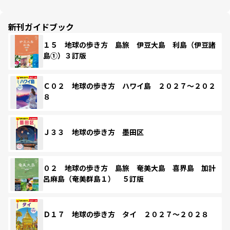
新刊ガイドブック
１５ 地球の歩き方 島旅 伊豆大島 利島（伊豆諸
島①）３訂版
Ｃ０２ 地球の歩き方 ハワイ島 ２０２７～２０２
８
Ｊ３３ 地球の歩き方 墨田区
０２ 地球の歩き方 島旅 奄美大島 喜界島 加計
呂麻島（奄美群島１） ５訂版
Ｄ１７ 地球の歩き方 タイ ２０２７～２０２８