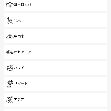
で、ホーカーズは地元の風情を楽しめる外せないスポット
ヨーロッパ
だ。訪れる人を飽きさせないシンガポールで、多様な魅力
を体感しよう。 なお、新着のシンガポール情報は
コンテン
ツ一覧
を参照してほしい。
北米
中南米
オセアニア
ハワイ
リゾート
アジア