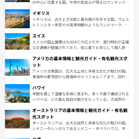
れ、フランス料理はユネスコ無形文化遺産にも登録されて
の中心に位置する国。中世の街並みが残るロマンチック街
いる。シャンパンの発祥地であるランス、プロヴァンスの
道から、未来を先取りするようなモダンな都市まで多様な
香り高いラベンダー畑など、多彩な楽しみ方が可能だ。さ
イギリス
顔を持つこの国は、どこを歩いても飽きることがない。ベ
らに、パリ以外の地域にも魅力が溢れており、どの街角に
ルリンの文化的活気、バイエルン州のアルプスの絶景、そ
イギリスは、古きよき伝統と最先端が共存する国。ウェス
も豊かな歴史と文化が息づいている。パリ以外の個性あふ
してライン川沿いのワイン畑といった風景は必見。ビール
トミンスター寺院や大英博物館のようなランドマーク、歴
れる地方に足を運ぶとそれぞれで全く異なる文化を体験で
とソーセージを味わいながら地元の人と過ごす楽しい時間
史ある大学都市、美しい丘陵地帯や牧歌的な風景など、エ
きるだろう。 なお、新着のフランス情報は
コンテンツ一覧
スイス
は、お酒好きな人にはぜひ体験してほしい。 なお、新着の
リアごとに異なる魅力がある。また、優雅なアフタヌーン
を参照してほしい。
ドイツ情報は
コンテンツ一覧
を参照してほしい。
ティー、ビール好きにはたまらない英国パブ、サッカー観
スイスの国土面積は九州ほどの広さだが、運行時刻が正確
戦など、本場だからこそできる体験も豊富。イギリスを旅
な交通網が整備されており、初心者でも安心して個人旅行
して楽しみつくそう。 なお、新着のイギリス情報は
コンテ
を楽しめる。日本同様に時刻表どおりの旅が可能だ。中世
アメリカの基本情報と観光ガイド・有名観光スポ
ンツ一覧
を参照してほしい。
の建物がそのまま残る町や、スイスならではのユニークな
博物館もあり、アルプス観光だけでなく町歩きも満喫する
ット
ことができる。国民の所得が高いため物価も高いが、旅行
アメリカ合衆国は、広大な土地と多様な文化が魅力の国。
者向けの交通パス提供のサービスもあり、うまく活用すれ
東海岸の都市部から西海岸のカリフォルニアまで、訪れる
ば市内交通費無料で観光を楽しむこともできる。 なお、新
場所ごとに異なる風景と体験が待っている。ニューヨーク
着のスイス情報は
コンテンツ一覧
を参照してほしい。
ハワイ
のような巨大都市は、観光、ショッピング、エンターテイ
ンメントが詰まった刺激的なスポットだ。一方、アメリカ
年間を通じて温暖な気候に恵まれ、多くの島で構成される
西部には大自然が広がり、グランドキャニオンやイエロー
ハワイは、どの島も独自の魅力をもっている。大自然の神
ストーン国立公園といった絶景が堪能できる。さらに、南
秘を感じたいなら、火山が生み出した壮大な景観を誇るハ
オーストラリアの基本情報と観光ガイド・有名観
部のニューオーリンズでは、音楽と美食が融合した独特の
ワイ島は見逃せない。また、定番の観光地といえばオアフ
文化が魅力。旅行者はアメリカの各地域で異なる魅力を楽
島だが、静かな自然を求めるならマウイ島やカウアイ島が
光スポット
しみながら、その多様性と豊かな歴史を感じることができ
おすすめ。エメラルドグリーンに輝く海をはじめ、豊かな
オーストラリアは、壮大な自然と多様な文化が魅力の国。
るだろう。車でのロードトリップや列車の旅も、アメリカ
文化や歴史が息づいている。「アロハスピリット」と呼ば
シドニーのシンボルであるシドニー・オペラハウス、オー
ならではの贅沢な旅のスタイルだ。 なお、新着のアメリカ
れるおもてなしの心で訪れる人々を迎えてくれるハワイの
ストラリア東海岸北部に広がる大サンゴ礁地帯グレートバ
情報は
コンテンツ一覧
を参照してほしい。
人々、おいしいローカルフードやハワイアンミュージッ