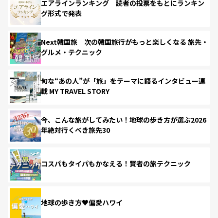
エアラインランキング 読者の投票をもとにランキン
グ形式で発表
Next韓国旅 次の韓国旅行がもっと楽しくなる 旅先・
グルメ・テクニック
旬な“あの人”が「旅」をテーマに語るインタビュー連
載 MY TRAVEL STORY
今、こんな旅がしてみたい！地球の歩き方が選ぶ2026
年絶対行くべき旅先30
コスパもタイパもかなえる！賢者の旅テクニック
地球の歩き方♥偏愛ハワイ