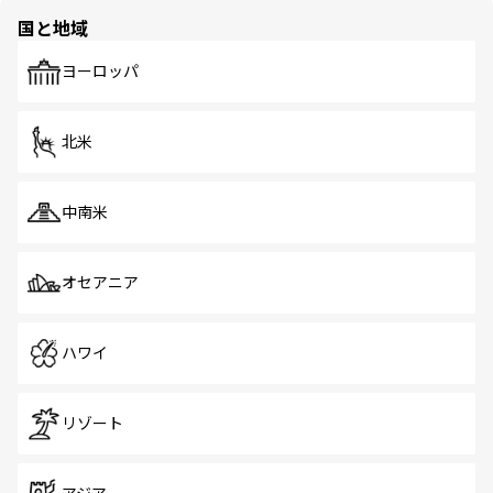
の多様性あふれるカラフルな町は、どこを歩いても新しい
国と地域
発見がある。さらに、治安のよさや充実した公共交通機関
も、旅行者にとっては魅力的なポイント。グルメも豊富
で、ホーカーズは地元の風情を楽しめる外せないスポット
ヨーロッパ
だ。訪れる人を飽きさせないシンガポールで、多様な魅力
を体感しよう。 なお、新着のシンガポール情報は
コンテン
ツ一覧
を参照してほしい。
北米
中南米
オセアニア
ハワイ
リゾート