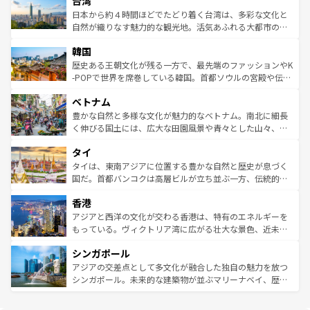
台湾
リアリーフや大陸中央部にそびえるウルル（エアーズロッ
ク、伝統的なフラダンスなど、すべてがハワイの魅力を彩
ク）、タスマニアの美しい原生林やケアンズの熱帯雨林な
日本から約４時間ほどでたどり着く台湾は、多彩な文化と
っている。訪れるたびに新しい発見と感動が待っているハ
ど、見どころがたくさん。また、カフェやワイン、オージ
自然が織りなす魅力的な観光地。活気あふれる大都市の台
ワイを、存分に味わってほしい。 なお、新着のハワイ情報
ービーフなどの食文化も豊かで、美味しいものであふれて
北やノスタルジックな町並みが人気な九份（ジォウフェ
は
コンテンツ一覧
を参照してほしい。
韓国
いる。アクティビティも充実しており、サーフィンやダイ
ン）、静ひつな山岳地帯である台湾東部など、都市の喧騒
ビング、ハイキングなど、アウトドア好きにはたまらな
と山間の静けさが共存しており、訪れる人に新しい発見と
歴史ある王朝文化が残る一方で、最先端のファッションやK
い。オーストラリアの多彩な魅力を存分に味わいつくそ
驚きをもたらしてくれる。また、奥深い台湾の食文化も魅
-POPで世界を席巻している韓国。首都ソウルの宮殿や伝統
う。 なお、新着のオーストラリア情報は
コンテンツ一覧
を
力で、夜市などの屋台グルメから高級料理、ヘルシーで美
家屋が並ぶエリアでは韓国の歴史と文化に浸ることがで
参照してほしい。
ベトナム
容にもいいと評判のスイーツなど、バラエティ豊かな料理
き、地方に足を延ばせば四季折々の自然美を楽しむことが
が味わえる。 なお、新着の台湾情報は
コンテンツ一覧
を参
できる。そして、キムチや焼肉、絶品のストリートフード
豊かな自然と多様な文化が魅力的なベトナム。南北に細長
照してほしい。
まで、さまざまな韓国料理が待っている。夜には、韓国な
く伸びる国土には、広大な田園風景や青々とした山々、世
らではのナイトライフも堪能できる。あたたかいホスピタ
界遺産に登録された壮大な自然景観が点在し、都市部では
タイ
リティに包まれながら、韓国の多彩な魅力を心ゆくまで味
急速な発展と共に伝統が息づく。ハノイの古い町並みやホ
わってみてほしい。 なお、新着の韓国情報は
コンテンツ一
ーチミン市のフランス統治時代の建物も、独特の雰囲気を
タイは、東南アジアに位置する豊かな自然と歴史が息づく
覧
を参照してほしい。
醸し出している。また、バラエティの豊かさとおいしさで
国だ。首都バンコクは高層ビルが立ち並ぶ一方、伝統的な
世界中の食通を魅了してやまないベトナム料理も魅力のひ
寺院や市場がいたるところに点在し、古きよき文化と現代
香港
とつ。フォーやバインミー、ベトナムコーヒーなどは、ぜ
の活気が交差している。北部ではチェンマイなどの山岳地
ひ現地で味わいたい。どの地域を訪れてもあたたかい人々
帯で自然と触れ合い、南部ではプーケットやクラビの美し
アジアと西洋の文化が交わる香港は、特有のエネルギーを
が旅行者を迎えてくれるので、きっと忘れられない旅にな
いビーチでリゾート気分を楽しむことができる。タイ料理
もっている。ヴィクトリア湾に広がる壮大な景色、近未来
るはずだ。 なお、新着のベトナム情報は
コンテンツ一覧
を
は世界的に有名で、屋台から高級レストランまで味覚を刺
的なアートスポット、そして歴史と現代が融合した町並
参照してほしい。
シンガポール
激する。気候は一年中温暖で、どの季節にも異なる楽しみ
み、どこを訪れても感動するはず。観光スポットが密集し
が待っている。親しみやすいタイの人々、仏教を中心とし
ており、効率よく見どころを回れるのも魅力。息をのむよ
アジアの交差点として多文化が融合した独自の魅力を放つ
た文化、そして多様な観光資源が、訪れる旅人を魅了し続
うな絶景から文化的な体験まで、香港を存分に楽しみ尽く
シンガポール。未来的な建築物が並ぶマリーナベイ、歴史
ける。 なお、新着のタイ情報は
コンテンツ一覧
を参照して
そう。 なお、新着の香港情報は
コンテンツ一覧
を参照して
と伝統を感じられるエスニックタウン、多数の緑豊かな公
ほしい。
ほしい。
園や自然保護区など、自然が調和した近代的な景観と文化