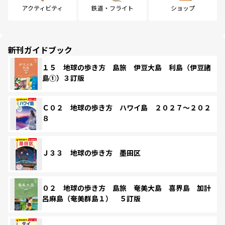
アクティビティ
鉄道・フライト
ショップ
新刊ガイドブック
１５ 地球の歩き方 島旅 伊豆大島 利島（伊豆諸
島①）３訂版
Ｃ０２ 地球の歩き方 ハワイ島 ２０２７～２０２
８
Ｊ３３ 地球の歩き方 墨田区
０２ 地球の歩き方 島旅 奄美大島 喜界島 加計
呂麻島（奄美群島１） ５訂版