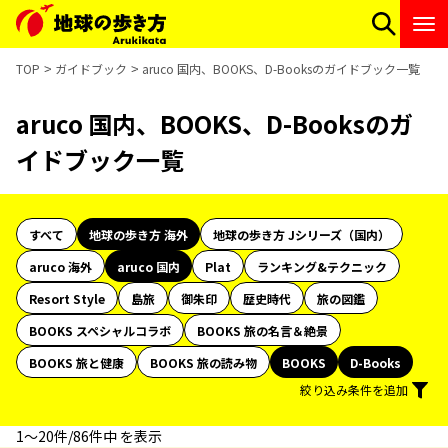
TOP
ガイドブック
aruco 国内、BOOKS、D-Booksのガイドブック一覧
aruco 国内、BOOKS、D-Booksのガ
イドブック一覧
すべて
地球の歩き方 海外
地球の歩き方 Jシリーズ（国内）
aruco 海外
aruco 国内
Plat
ランキング&テクニック
Resort Style
島旅
御朱印
歴史時代
旅の図鑑
BOOKS スペシャルコラボ
BOOKS 旅の名言＆絶景
BOOKS 旅と健康
BOOKS 旅の読み物
BOOKS
D-Books
絞り込み条件を追加
1〜20件/86件中 を表示