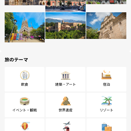
旅のテーマ
飲食
建築・アート
宿泊
イベント・観戦
世界遺産
リゾート