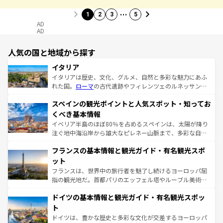
…
1
2
3
5
AD
AD
人気の国と地域から探す
イタリア
イタリアは歴史、文化、グルメ、自然と多彩な魅力にあふ
れた国。
ローマ
の古代遺跡やフィレンツェのルネッサンス
美術、ヴェネツィアの運河など、歴史あるスポットはもち
スペインの観光ポイントと人気スポット・知ってお
ろん、トスカーナの美しい田園風景やアマルフィ海岸の絶
景など、自然景観も見逃せない。観光の合間には、本場の
くべき基本情報
ピザやパスタなど、絶品のイタリア料理を堪能することも
イベリア半島のほぼ80％を占めるスペインは、太陽が降り
できる。朝目覚めてから夜眠るまで、すべての瞬間を楽し
注ぐ地中海沿岸から雄大なピレネー山脈まで、多彩な自然
ませてくれるイタリアで、忘れられない旅をしてみよう！
と文化が詰まったヨーロッパ屈指の旅行先だ。多様な地域
なお、新着のイタリア情報は
コンテンツ一覧
を参照してほ
フランスの基本情報と観光ガイド・有名観光スポ
文化が根付くこの国では、情熱的なフラメンコ、熱気あふ
しい。
れる闘牛、そして美味しいタパスが生活の一部となってい
ット
る。首都マドリードの洗練された雰囲気や、バルセロナの
フランスは、世界中の旅行者を魅了し続けるヨーロッパ屈
アートに溢れた街角から、地方では古代ローマ遺跡や中世
指の観光地だ。首都パリのエッフェル塔やルーブル美術館
の城塞都市、穏やかなビーチリゾートまで多彩な表情を見
といった象徴的なスポットから、田舎町の古風な美しさま
せる。地方によって風土や気候が異なるスペインはその個
ドイツの基本情報と観光ガイド・有名観光スポッ
で、幅広い魅力が詰まっている。華麗な宮殿、歴史的な大
性で訪れる人を魅了する。 なお、新着のスペイン情報は
コ
聖堂、美しいビーチ、そして豊かな自然が、訪れる者を心
ト
ンテンツ一覧
を参照してほしい。
から魅了する。また、フランスは美食の国としても知ら
ドイツは、豊かな歴史と多彩な文化が交差するヨーロッパ