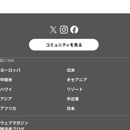
コミュニティを見る
国と地域
ヨーロッパ
北米
中南米
オセアニア
ハワイ
リゾート
アジア
中近東
アフリカ
日本
ウェブマガジン
特派員ブログ