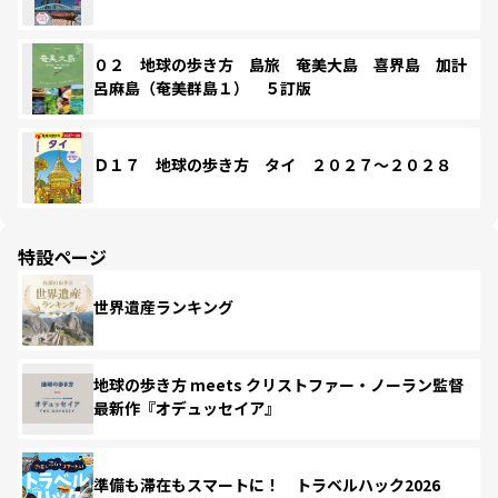
０２ 地球の歩き方 島旅 奄美大島 喜界島 加計
呂麻島（奄美群島１） ５訂版
Ｄ１７ 地球の歩き方 タイ ２０２７～２０２８
特設ページ
世界遺産ランキング
地球の歩き方 meets クリストファー・ノーラン監督
最新作『オデュッセイア』
準備も滞在もスマートに！ トラベルハック2026