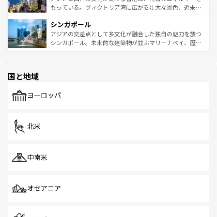
が旅行者を迎えてくれるので、きっと忘れられない旅にな
いビーチでリゾート気分を楽しむことができる。タイ料理
もっている。ヴィクトリア湾に広がる壮大な景色、近未来
るはずだ。 なお、新着のベトナム情報は
コンテンツ一覧
を
は世界的に有名で、屋台から高級レストランまで味覚を刺
的なアートスポット、そして歴史と現代が融合した町並
参照してほしい。
シンガポール
激する。気候は一年中温暖で、どの季節にも異なる楽しみ
み、どこを訪れても感動するはず。観光スポットが密集し
が待っている。親しみやすいタイの人々、仏教を中心とし
ており、効率よく見どころを回れるのも魅力。息をのむよ
アジアの交差点として多文化が融合した独自の魅力を放つ
た文化、そして多様な観光資源が、訪れる旅人を魅了し続
うな絶景から文化的な体験まで、香港を存分に楽しみ尽く
シンガポール。未来的な建築物が並ぶマリーナベイ、歴史
ける。 なお、新着のタイ情報は
コンテンツ一覧
を参照して
そう。 なお、新着の香港情報は
コンテンツ一覧
を参照して
と伝統を感じられるエスニックタウン、多数の緑豊かな公
ほしい。
ほしい。
園や自然保護区など、自然が調和した近代的な景観と文化
の多様性あふれるカラフルな町は、どこを歩いても新しい
国と地域
発見がある。さらに、治安のよさや充実した公共交通機関
も、旅行者にとっては魅力的なポイント。グルメも豊富
で、ホーカーズは地元の風情を楽しめる外せないスポット
ヨーロッパ
だ。訪れる人を飽きさせないシンガポールで、多様な魅力
を体感しよう。 なお、新着のシンガポール情報は
コンテン
ツ一覧
を参照してほしい。
北米
中南米
オセアニア