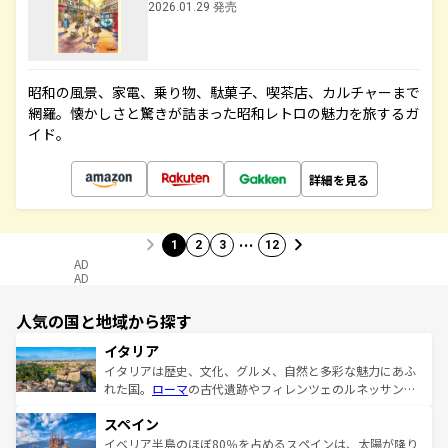
2026.01.29 発売
昭和の風景、家電、乗り物、駄菓子、喫茶店、カルチャーまで
網羅。懐かしさと驚きが詰まった昭和レトロの魅力を旅するガ
イド。
詳細を見る
…
1
2
3
12
AD
AD
人気の国と地域から探す
イタリア
イタリアは歴史、文化、グルメ、自然と多彩な魅力にあふ
れた国。
ローマ
の古代遺跡やフィレンツェのルネッサンス
美術、ヴェネツィアの運河など、歴史あるスポットはもち
スペイン
ろん、トスカーナの美しい田園風景やアマルフィ海岸の絶
景など、自然景観も見逃せない。観光の合間には、本場の
イベリア半島のほぼ80％を占めるスペインは、太陽が降り