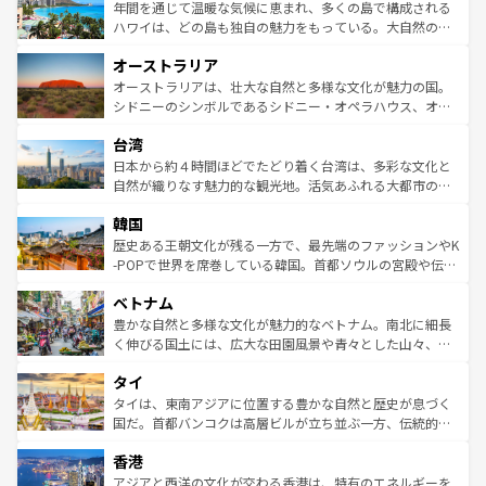
着のスイス情報は
コンテンツ一覧
を参照してほしい。
ンメントが詰まった刺激的なスポットだ。一方、アメリカ
年間を通じて温暖な気候に恵まれ、多くの島で構成される
西部には大自然が広がり、グランドキャニオンやイエロー
ハワイは、どの島も独自の魅力をもっている。大自然の神
ストーン国立公園といった絶景が堪能できる。さらに、南
秘を感じたいなら、火山が生み出した壮大な景観を誇るハ
オーストラリア
部のニューオーリンズでは、音楽と美食が融合した独特の
ワイ島は見逃せない。また、定番の観光地といえばオアフ
文化が魅力。旅行者はアメリカの各地域で異なる魅力を楽
島だが、静かな自然を求めるならマウイ島やカウアイ島が
オーストラリアは、壮大な自然と多様な文化が魅力の国。
しみながら、その多様性と豊かな歴史を感じることができ
おすすめ。エメラルドグリーンに輝く海をはじめ、豊かな
シドニーのシンボルであるシドニー・オペラハウス、オー
るだろう。車でのロードトリップや列車の旅も、アメリカ
文化や歴史が息づいている。「アロハスピリット」と呼ば
ストラリア東海岸北部に広がる大サンゴ礁地帯グレートバ
ならではの贅沢な旅のスタイルだ。 なお、新着のアメリカ
台湾
れるおもてなしの心で訪れる人々を迎えてくれるハワイの
リアリーフや大陸中央部にそびえるウルル（エアーズロッ
情報は
コンテンツ一覧
を参照してほしい。
人々、おいしいローカルフードやハワイアンミュージッ
ク）、タスマニアの美しい原生林やケアンズの熱帯雨林な
日本から約４時間ほどでたどり着く台湾は、多彩な文化と
ク、伝統的なフラダンスなど、すべてがハワイの魅力を彩
ど、見どころがたくさん。また、カフェやワイン、オージ
自然が織りなす魅力的な観光地。活気あふれる大都市の台
っている。訪れるたびに新しい発見と感動が待っているハ
ービーフなどの食文化も豊かで、美味しいものであふれて
北やノスタルジックな町並みが人気な九份（ジォウフェ
ワイを、存分に味わってほしい。 なお、新着のハワイ情報
韓国
いる。アクティビティも充実しており、サーフィンやダイ
ン）、静ひつな山岳地帯である台湾東部など、都市の喧騒
は
コンテンツ一覧
を参照してほしい。
ビング、ハイキングなど、アウトドア好きにはたまらな
と山間の静けさが共存しており、訪れる人に新しい発見と
歴史ある王朝文化が残る一方で、最先端のファッションやK
い。オーストラリアの多彩な魅力を存分に味わいつくそ
驚きをもたらしてくれる。また、奥深い台湾の食文化も魅
-POPで世界を席巻している韓国。首都ソウルの宮殿や伝統
う。 なお、新着のオーストラリア情報は
コンテンツ一覧
を
力で、夜市などの屋台グルメから高級料理、ヘルシーで美
家屋が並ぶエリアでは韓国の歴史と文化に浸ることがで
参照してほしい。
ベトナム
容にもいいと評判のスイーツなど、バラエティ豊かな料理
き、地方に足を延ばせば四季折々の自然美を楽しむことが
が味わえる。 なお、新着の台湾情報は
コンテンツ一覧
を参
できる。そして、キムチや焼肉、絶品のストリートフード
豊かな自然と多様な文化が魅力的なベトナム。南北に細長
照してほしい。
まで、さまざまな韓国料理が待っている。夜には、韓国な
く伸びる国土には、広大な田園風景や青々とした山々、世
らではのナイトライフも堪能できる。あたたかいホスピタ
界遺産に登録された壮大な自然景観が点在し、都市部では
タイ
リティに包まれながら、韓国の多彩な魅力を心ゆくまで味
急速な発展と共に伝統が息づく。ハノイの古い町並みやホ
わってみてほしい。 なお、新着の韓国情報は
コンテンツ一
ーチミン市のフランス統治時代の建物も、独特の雰囲気を
タイは、東南アジアに位置する豊かな自然と歴史が息づく
覧
を参照してほしい。
醸し出している。また、バラエティの豊かさとおいしさで
国だ。首都バンコクは高層ビルが立ち並ぶ一方、伝統的な
世界中の食通を魅了してやまないベトナム料理も魅力のひ
寺院や市場がいたるところに点在し、古きよき文化と現代
香港
とつ。フォーやバインミー、ベトナムコーヒーなどは、ぜ
の活気が交差している。北部ではチェンマイなどの山岳地
ひ現地で味わいたい。どの地域を訪れてもあたたかい人々
帯で自然と触れ合い、南部ではプーケットやクラビの美し
アジアと西洋の文化が交わる香港は、特有のエネルギーを