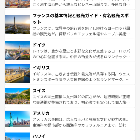
ピザやパスタなど、絶品のイタリア料理を堪能することも
注ぐ地中海沿岸から雄大なピレネー山脈まで、多彩な自然
できる。朝目覚めてから夜眠るまで、すべての瞬間を楽し
と文化が詰まったヨーロッパ屈指の旅行先だ。多様な地域
フランスの基本情報と観光ガイド・有名観光スポ
ませてくれるイタリアで、忘れられない旅をしてみよう！
文化が根付くこの国では、情熱的なフラメンコ、熱気あふ
なお、新着のイタリア情報は
コンテンツ一覧
を参照してほ
れる闘牛、そして美味しいタパスが生活の一部となってい
ット
しい。
る。首都マドリードの洗練された雰囲気や、バルセロナの
フランスは、世界中の旅行者を魅了し続けるヨーロッパ屈
アートに溢れた街角から、地方では古代ローマ遺跡や中世
指の観光地だ。首都パリのエッフェル塔やルーブル美術館
の城塞都市、穏やかなビーチリゾートまで多彩な表情を見
といった象徴的なスポットから、田舎町の古風な美しさま
せる。地方によって風土や気候が異なるスペインはその個
ドイツ
で、幅広い魅力が詰まっている。華麗な宮殿、歴史的な大
性で訪れる人を魅了する。 なお、新着のスペイン情報は
コ
聖堂、美しいビーチ、そして豊かな自然が、訪れる者を心
ドイツは、豊かな歴史と多彩な文化が交差するヨーロッパ
ンテンツ一覧
を参照してほしい。
から魅了する。また、フランスは美食の国としても知ら
の中心に位置する国。中世の街並みが残るロマンチック街
れ、フランス料理はユネスコ無形文化遺産にも登録されて
道から、未来を先取りするようなモダンな都市まで多様な
イギリス
いる。シャンパンの発祥地であるランス、プロヴァンスの
顔を持つこの国は、どこを歩いても飽きることがない。ベ
香り高いラベンダー畑など、多彩な楽しみ方が可能だ。さ
ルリンの文化的活気、バイエルン州のアルプスの絶景、そ
イギリスは、古きよき伝統と最先端が共存する国。ウェス
らに、パリ以外の地域にも魅力が溢れており、どの街角に
してライン川沿いのワイン畑といった風景は必見。ビール
トミンスター寺院や大英博物館のようなランドマーク、歴
も豊かな歴史と文化が息づいている。パリ以外の個性あふ
とソーセージを味わいながら地元の人と過ごす楽しい時間
史ある大学都市、美しい丘陵地帯や牧歌的な風景など、エ
れる地方に足を運ぶとそれぞれで全く異なる文化を体験で
スイス
は、お酒好きな人にはぜひ体験してほしい。 なお、新着の
リアごとに異なる魅力がある。また、優雅なアフタヌーン
きるだろう。 なお、新着のフランス情報は
コンテンツ一覧
ドイツ情報は
コンテンツ一覧
を参照してほしい。
ティー、ビール好きにはたまらない英国パブ、サッカー観
スイスの国土面積は九州ほどの広さだが、運行時刻が正確
を参照してほしい。
戦など、本場だからこそできる体験も豊富。イギリスを旅
な交通網が整備されており、初心者でも安心して個人旅行
して楽しみつくそう。 なお、新着のイギリス情報は
コンテ
を楽しめる。日本同様に時刻表どおりの旅が可能だ。中世
アメリカ
ンツ一覧
を参照してほしい。
の建物がそのまま残る町や、スイスならではのユニークな
博物館もあり、アルプス観光だけでなく町歩きも満喫する
アメリカ合衆国は、広大な土地と多様な文化が魅力の国。
ことができる。国民の所得が高いため物価も高いが、旅行
東海岸の都市部から西海岸のカリフォルニアまで、訪れる
者向けの交通パス提供のサービスもあり、うまく活用すれ
場所ごとに異なる風景と体験が待っている。ニューヨーク
ハワイ
ば市内交通費無料で観光を楽しむこともできる。 なお、新
のような巨大都市は、観光、ショッピング、エンターテイ