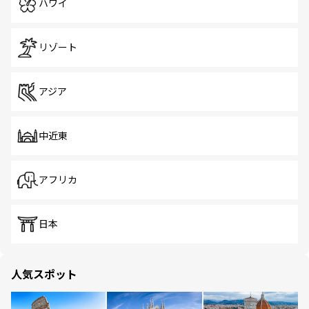
ハワイ
リゾート
アジア
中近東
アフリカ
日本
人気スポット