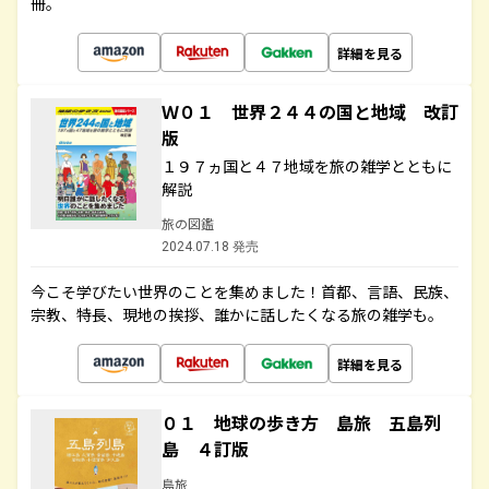
冊。
詳細を見る
Ｗ０１ 世界２４４の国と地域 改訂
版
１９７ヵ国と４７地域を旅の雑学とともに
解説
旅の図鑑
2024.07.18 発売
今こそ学びたい世界のことを集めました！首都、言語、民族、
宗教、特長、現地の挨拶、誰かに話したくなる旅の雑学も。
詳細を見る
０１ 地球の歩き方 島旅 五島列
島 ４訂版
島旅