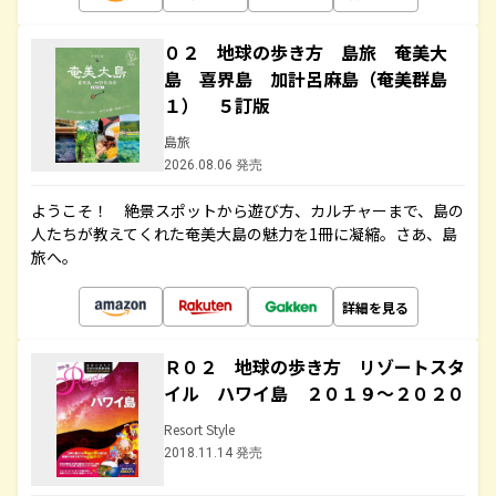
０２ 地球の歩き方 島旅 奄美大
島 喜界島 加計呂麻島（奄美群島
１） ５訂版
島旅
2026.08.06 発売
ようこそ！ 絶景スポットから遊び方、カルチャーまで、島の
人たちが教えてくれた奄美大島の魅力を1冊に凝縮。さあ、島
旅へ。
詳細を見る
Ｒ０２ 地球の歩き方 リゾートスタ
イル ハワイ島 ２０１９～２０２０
Resort Style
2018.11.14 発売