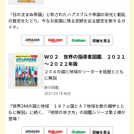
「日の沈まぬ帝国」と称されたハプスブルク帝国の栄光と動乱
の歴史をたどり、今なお各国に残る史跡を巡る歴史を旅するガ
イド。
詳細を見る
Ｗ０２ 世界の指導者図鑑 ２０２１
～２０２２年版
２０８の国と地域のリーダーを経歴ととも
に解説
旅の図鑑
2021.03.18 発売
『世界244の国と地域 １９７ヵ国と４７地域を旅の雑学とと
もに解説』に続く、「地球の歩き方」の図鑑シリーズ第２弾が
登場！
詳細を見る