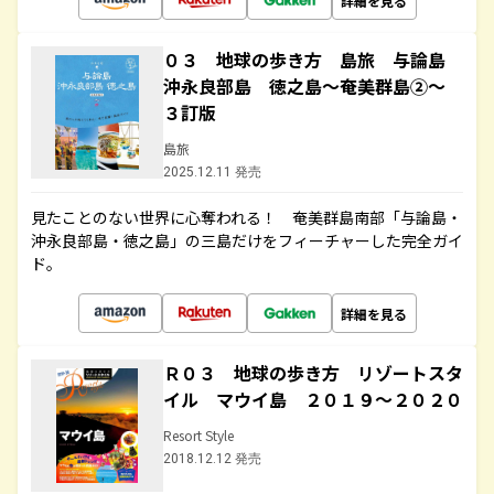
詳細を見る
０３ 地球の歩き方 島旅 与論島
沖永良部島 徳之島～奄美群島②～
３訂版
島旅
2025.12.11 発売
見たことのない世界に心奪われる！ 奄美群島南部「与論島・
沖永良部島・徳之島」の三島だけをフィーチャーした完全ガイ
ド。
詳細を見る
Ｒ０３ 地球の歩き方 リゾートスタ
イル マウイ島 ２０１９～２０２０
Resort Style
2018.12.12 発売