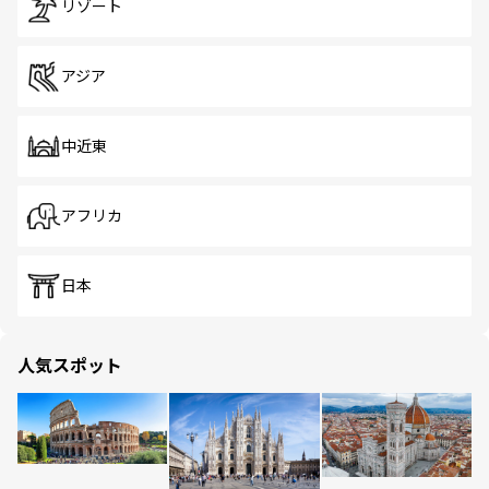
リゾート
アジア
中近東
アフリカ
日本
人気スポット