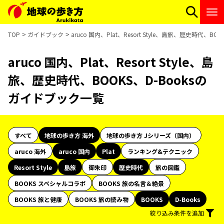
TOP
ガイドブック
aruco 国内、Plat、Resort Style、島旅、歴史時代、B
aruco 国内、Plat、Resort Style、島
旅、歴史時代、BOOKS、D-Booksの
ガイドブック一覧
すべて
地球の歩き方 海外
地球の歩き方 Jシリーズ（国内）
aruco 海外
aruco 国内
Plat
ランキング&テクニック
Resort Style
島旅
御朱印
歴史時代
旅の図鑑
BOOKS スペシャルコラボ
BOOKS 旅の名言＆絶景
BOOKS 旅と健康
BOOKS 旅の読み物
BOOKS
D-Books
絞り込み条件を追加