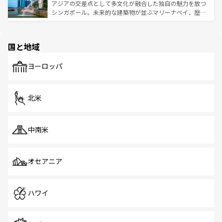
が待っている。親しみやすいタイの人々、仏教を中心とし
ており、効率よく見どころを回れるのも魅力。息をのむよ
アジアの交差点として多文化が融合した独自の魅力を放つ
た文化、そして多様な観光資源が、訪れる旅人を魅了し続
うな絶景から文化的な体験まで、香港を存分に楽しみ尽く
シンガポール。未来的な建築物が並ぶマリーナベイ、歴史
ける。 なお、新着のタイ情報は
コンテンツ一覧
を参照して
そう。 なお、新着の香港情報は
コンテンツ一覧
を参照して
と伝統を感じられるエスニックタウン、多数の緑豊かな公
ほしい。
ほしい。
園や自然保護区など、自然が調和した近代的な景観と文化
の多様性あふれるカラフルな町は、どこを歩いても新しい
国と地域
発見がある。さらに、治安のよさや充実した公共交通機関
も、旅行者にとっては魅力的なポイント。グルメも豊富
で、ホーカーズは地元の風情を楽しめる外せないスポット
ヨーロッパ
だ。訪れる人を飽きさせないシンガポールで、多様な魅力
を体感しよう。 なお、新着のシンガポール情報は
コンテン
ツ一覧
を参照してほしい。
北米
中南米
オセアニア
ハワイ