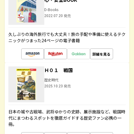
D-Books
2022.07.20 発売
久しぶりの海外旅行でも大丈夫！旅の手配や準備に使えるテク
ニックがつまった24ページの電子書籍
詳細を見る
Ｈ０１ 戦国
歴史時代
2025.10.23 発売
日本の城や古戦場、武将ゆかりの史跡、展示施設など、戦国時
代にまつわるスポットを徹底ガイドする歴史ファン必携の一
冊。