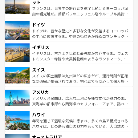
なお、新着のイタリア情報は
コンテンツ一覧
を参照してほ
れる闘牛、そして美味しいタパスが生活の一部となってい
ット
しい。
る。首都マドリードの洗練された雰囲気や、バルセロナの
フランスは、世界中の旅行者を魅了し続けるヨーロッパ屈
アートに溢れた街角から、地方では古代ローマ遺跡や中世
指の観光地だ。首都パリのエッフェル塔やルーブル美術館
の城塞都市、穏やかなビーチリゾートまで多彩な表情を見
といった象徴的なスポットから、田舎町の古風な美しさま
せる。地方によって風土や気候が異なるスペインはその個
ドイツ
で、幅広い魅力が詰まっている。華麗な宮殿、歴史的な大
性で訪れる人を魅了する。 なお、新着のスペイン情報は
コ
聖堂、美しいビーチ、そして豊かな自然が、訪れる者を心
ドイツは、豊かな歴史と多彩な文化が交差するヨーロッパ
ンテンツ一覧
を参照してほしい。
から魅了する。また、フランスは美食の国としても知ら
の中心に位置する国。中世の街並みが残るロマンチック街
れ、フランス料理はユネスコ無形文化遺産にも登録されて
道から、未来を先取りするようなモダンな都市まで多様な
イギリス
いる。シャンパンの発祥地であるランス、プロヴァンスの
顔を持つこの国は、どこを歩いても飽きることがない。ベ
香り高いラベンダー畑など、多彩な楽しみ方が可能だ。さ
ルリンの文化的活気、バイエルン州のアルプスの絶景、そ
イギリスは、古きよき伝統と最先端が共存する国。ウェス
らに、パリ以外の地域にも魅力が溢れており、どの街角に
してライン川沿いのワイン畑といった風景は必見。ビール
トミンスター寺院や大英博物館のようなランドマーク、歴
も豊かな歴史と文化が息づいている。パリ以外の個性あふ
とソーセージを味わいながら地元の人と過ごす楽しい時間
史ある大学都市、美しい丘陵地帯や牧歌的な風景など、エ
れる地方に足を運ぶとそれぞれで全く異なる文化を体験で
スイス
は、お酒好きな人にはぜひ体験してほしい。 なお、新着の
リアごとに異なる魅力がある。また、優雅なアフタヌーン
きるだろう。 なお、新着のフランス情報は
コンテンツ一覧
ドイツ情報は
コンテンツ一覧
を参照してほしい。
ティー、ビール好きにはたまらない英国パブ、サッカー観
スイスの国土面積は九州ほどの広さだが、運行時刻が正確
を参照してほしい。
戦など、本場だからこそできる体験も豊富。イギリスを旅
な交通網が整備されており、初心者でも安心して個人旅行
して楽しみつくそう。 なお、新着のイギリス情報は
コンテ
を楽しめる。日本同様に時刻表どおりの旅が可能だ。中世
アメリカ
ンツ一覧
を参照してほしい。
の建物がそのまま残る町や、スイスならではのユニークな
博物館もあり、アルプス観光だけでなく町歩きも満喫する
アメリカ合衆国は、広大な土地と多様な文化が魅力の国。
ことができる。国民の所得が高いため物価も高いが、旅行
東海岸の都市部から西海岸のカリフォルニアまで、訪れる
者向けの交通パス提供のサービスもあり、うまく活用すれ
場所ごとに異なる風景と体験が待っている。ニューヨーク
ハワイ
ば市内交通費無料で観光を楽しむこともできる。 なお、新
のような巨大都市は、観光、ショッピング、エンターテイ
着のスイス情報は
コンテンツ一覧
を参照してほしい。
ンメントが詰まった刺激的なスポットだ。一方、アメリカ
年間を通じて温暖な気候に恵まれ、多くの島で構成される
西部には大自然が広がり、グランドキャニオンやイエロー
ハワイは、どの島も独自の魅力をもっている。大自然の神
ストーン国立公園といった絶景が堪能できる。さらに、南
秘を感じたいなら、火山が生み出した壮大な景観を誇るハ
オーストラリア
部のニューオーリンズでは、音楽と美食が融合した独特の
ワイ島は見逃せない。また、定番の観光地といえばオアフ