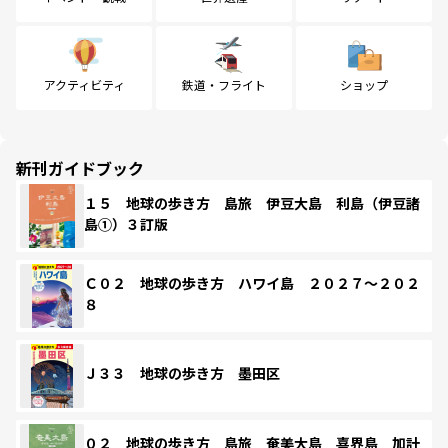
アクティビティ
鉄道・フライト
ショップ
新刊ガイドブック
１５ 地球の歩き方 島旅 伊豆大島 利島（伊豆諸
島①）３訂版
Ｃ０２ 地球の歩き方 ハワイ島 ２０２７～２０２
８
Ｊ３３ 地球の歩き方 墨田区
０２ 地球の歩き方 島旅 奄美大島 喜界島 加計