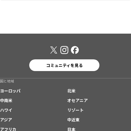
コミュニティを見る
国と地域
ヨーロッパ
北米
中南米
オセアニア
ハワイ
リゾート
アジア
中近東
アフリカ
日本