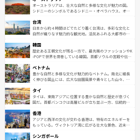
文化が魅力。旅行者はアメリカの各地域で異なる魅力を楽
島だが、静かな自然を求めるならマウイ島やカウアイ島が
オーストラリアは、壮大な自然と多様な文化が魅力の国。
しみながら、その多様性と豊かな歴史を感じることができ
おすすめ。エメラルドグリーンに輝く海をはじめ、豊かな
シドニーのシンボルであるシドニー・オペラハウス、オー
るだろう。車でのロードトリップや列車の旅も、アメリカ
文化や歴史が息づいている。「アロハスピリット」と呼ば
ストラリア東海岸北部に広がる大サンゴ礁地帯グレートバ
ならではの贅沢な旅のスタイルだ。 なお、新着のアメリカ
台湾
れるおもてなしの心で訪れる人々を迎えてくれるハワイの
リアリーフや大陸中央部にそびえるウルル（エアーズロッ
情報は
コンテンツ一覧
を参照してほしい。
人々、おいしいローカルフードやハワイアンミュージッ
ク）、タスマニアの美しい原生林やケアンズの熱帯雨林な
日本から約４時間ほどでたどり着く台湾は、多彩な文化と
ク、伝統的なフラダンスなど、すべてがハワイの魅力を彩
ど、見どころがたくさん。また、カフェやワイン、オージ
自然が織りなす魅力的な観光地。活気あふれる大都市の台
っている。訪れるたびに新しい発見と感動が待っているハ
ービーフなどの食文化も豊かで、美味しいものであふれて
北やノスタルジックな町並みが人気な九份（ジォウフェ
ワイを、存分に味わってほしい。 なお、新着のハワイ情報
韓国
いる。アクティビティも充実しており、サーフィンやダイ
ン）、静ひつな山岳地帯である台湾東部など、都市の喧騒
は
コンテンツ一覧
を参照してほしい。
ビング、ハイキングなど、アウトドア好きにはたまらな
と山間の静けさが共存しており、訪れる人に新しい発見と
歴史ある王朝文化が残る一方で、最先端のファッションやK
い。オーストラリアの多彩な魅力を存分に味わいつくそ
驚きをもたらしてくれる。また、奥深い台湾の食文化も魅
-POPで世界を席巻している韓国。首都ソウルの宮殿や伝統
う。 なお、新着のオーストラリア情報は
コンテンツ一覧
を
力で、夜市などの屋台グルメから高級料理、ヘルシーで美
家屋が並ぶエリアでは韓国の歴史と文化に浸ることがで
参照してほしい。
ベトナム
容にもいいと評判のスイーツなど、バラエティ豊かな料理
き、地方に足を延ばせば四季折々の自然美を楽しむことが
が味わえる。 なお、新着の台湾情報は
コンテンツ一覧
を参
できる。そして、キムチや焼肉、絶品のストリートフード
豊かな自然と多様な文化が魅力的なベトナム。南北に細長
照してほしい。
まで、さまざまな韓国料理が待っている。夜には、韓国な
く伸びる国土には、広大な田園風景や青々とした山々、世
らではのナイトライフも堪能できる。あたたかいホスピタ
界遺産に登録された壮大な自然景観が点在し、都市部では
タイ
リティに包まれながら、韓国の多彩な魅力を心ゆくまで味
急速な発展と共に伝統が息づく。ハノイの古い町並みやホ
わってみてほしい。 なお、新着の韓国情報は
コンテンツ一
ーチミン市のフランス統治時代の建物も、独特の雰囲気を
タイは、東南アジアに位置する豊かな自然と歴史が息づく
覧
を参照してほしい。
醸し出している。また、バラエティの豊かさとおいしさで
国だ。首都バンコクは高層ビルが立ち並ぶ一方、伝統的な
世界中の食通を魅了してやまないベトナム料理も魅力のひ
寺院や市場がいたるところに点在し、古きよき文化と現代
香港
とつ。フォーやバインミー、ベトナムコーヒーなどは、ぜ
の活気が交差している。北部ではチェンマイなどの山岳地
ひ現地で味わいたい。どの地域を訪れてもあたたかい人々
帯で自然と触れ合い、南部ではプーケットやクラビの美し
アジアと西洋の文化が交わる香港は、特有のエネルギーを
が旅行者を迎えてくれるので、きっと忘れられない旅にな
いビーチでリゾート気分を楽しむことができる。タイ料理
もっている。ヴィクトリア湾に広がる壮大な景色、近未来
るはずだ。 なお、新着のベトナム情報は
コンテンツ一覧
を
は世界的に有名で、屋台から高級レストランまで味覚を刺
的なアートスポット、そして歴史と現代が融合した町並
参照してほしい。
シンガポール
激する。気候は一年中温暖で、どの季節にも異なる楽しみ
み、どこを訪れても感動するはず。観光スポットが密集し