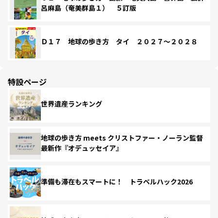
呂麻島（奄美群島１） ５訂版
Ｄ１７ 地球の歩き方 タイ ２０２７～２０２８
特設ページ
世界遺産ランキング
地球の歩き方 meets クリストファー・ノーラン監督
最新作『オデュッセイア』
準備も滞在もスマートに！ トラベルハック2026