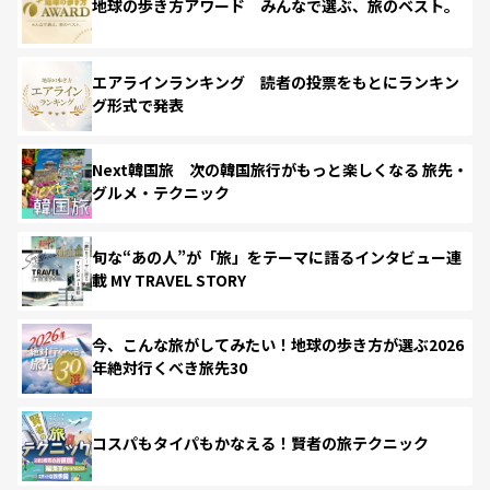
地球の歩き方アワード みんなで選ぶ、旅のベスト。
エアラインランキング 読者の投票をもとにランキン
グ形式で発表
Next韓国旅 次の韓国旅行がもっと楽しくなる 旅先・
グルメ・テクニック
旬な“あの人”が「旅」をテーマに語るインタビュー連
載 MY TRAVEL STORY
今、こんな旅がしてみたい！地球の歩き方が選ぶ2026
年絶対行くべき旅先30
コスパもタイパもかなえる！賢者の旅テクニック