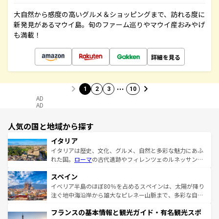
大自然から感度の高いグルメ＆ショッピングまで、訪れる度に
新発見があるマウイ島。旬のファーム巡りやマウイ産おみやげ
も満載！
詳細を見る
…
1
2
3
10
AD
AD
人気の国と地域から探す
イタリア
イタリアは歴史、文化、グルメ、自然と多彩な魅力にあふ
れた国。
ローマ
の古代遺跡やフィレンツェのルネッサンス
美術、ヴェネツィアの運河など、歴史あるスポットはもち
スペイン
ろん、トスカーナの美しい田園風景やアマルフィ海岸の絶
景など、自然景観も見逃せない。観光の合間には、本場の
イベリア半島のほぼ80％を占めるスペインは、太陽が降り
ピザやパスタなど、絶品のイタリア料理を堪能することも
注ぐ地中海沿岸から雄大なピレネー山脈まで、多彩な自然
できる。朝目覚めてから夜眠るまで、すべての瞬間を楽し
と文化が詰まったヨーロッパ屈指の旅行先だ。多様な地域
フランスの基本情報と観光ガイド・有名観光スポ
ませてくれるイタリアで、忘れられない旅をしてみよう！
文化が根付くこの国では、情熱的なフラメンコ、熱気あふ