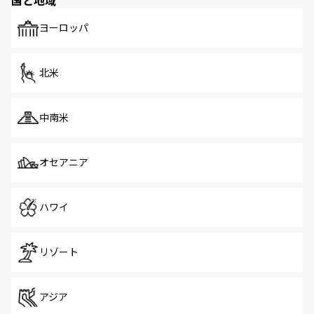
国と地域
発見がある。さらに、治安のよさや充実した公共交通機関
も、旅行者にとっては魅力的なポイント。グルメも豊富
で、ホーカーズは地元の風情を楽しめる外せないスポット
ヨーロッパ
だ。訪れる人を飽きさせないシンガポールで、多様な魅力
を体感しよう。 なお、新着のシンガポール情報は
コンテン
ツ一覧
を参照してほしい。
北米
中南米
オセアニア
ハワイ
リゾート
アジア