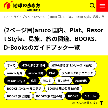
TOP
ガイドブック
(2ページ目)aruco 国内、Plat、Resort Style、島
(2ページ目)aruco 国内、Plat、Resor
t Style、島旅、旅の図鑑、BOOKS、
D-Booksのガイドブック一覧
すべて
地球の歩き方 海外
地球の歩き方 Jシリーズ（国内）
aruco 海外
aruco 国内
Plat
ランキング&テクニック
Resort Style
島旅
御朱印
歴史時代
旅の図鑑
BOOKS スペシャルコラボ
BOOKS 旅の名言＆絶景
BOOKS 旅と健康
BOOKS 旅の読み物
BOOKS
D-Books
絞り込み条件を追加