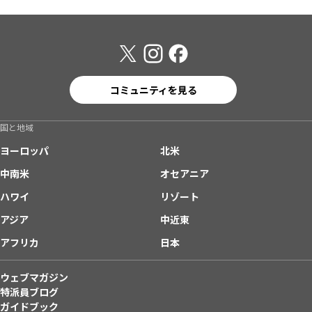
コミュニティを見る
国と地域
ヨーロッパ
北米
中南米
オセアニア
ハワイ
リゾート
アジア
中近東
アフリカ
日本
ウェブマガジン
特派員ブログ
ガイドブック