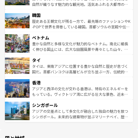
ク、伝統的なフラダンスなど、すべてがハワイの魅力を彩
ど、見どころがたくさん。また、カフェやワイン、オージ
自然が織りなす魅力的な観光地。活気あふれる大都市の台
っている。訪れるたびに新しい発見と感動が待っているハ
ービーフなどの食文化も豊かで、美味しいものであふれて
北やノスタルジックな町並みが人気な九份（ジォウフェ
ワイを、存分に味わってほしい。 なお、新着のハワイ情報
韓国
いる。アクティビティも充実しており、サーフィンやダイ
ン）、静ひつな山岳地帯である台湾東部など、都市の喧騒
は
コンテンツ一覧
を参照してほしい。
ビング、ハイキングなど、アウトドア好きにはたまらな
と山間の静けさが共存しており、訪れる人に新しい発見と
歴史ある王朝文化が残る一方で、最先端のファッションやK
い。オーストラリアの多彩な魅力を存分に味わいつくそ
驚きをもたらしてくれる。また、奥深い台湾の食文化も魅
-POPで世界を席巻している韓国。首都ソウルの宮殿や伝統
う。 なお、新着のオーストラリア情報は
コンテンツ一覧
を
力で、夜市などの屋台グルメから高級料理、ヘルシーで美
家屋が並ぶエリアでは韓国の歴史と文化に浸ることがで
参照してほしい。
ベトナム
容にもいいと評判のスイーツなど、バラエティ豊かな料理
き、地方に足を延ばせば四季折々の自然美を楽しむことが
が味わえる。 なお、新着の台湾情報は
コンテンツ一覧
を参
できる。そして、キムチや焼肉、絶品のストリートフード
豊かな自然と多様な文化が魅力的なベトナム。南北に細長
照してほしい。
まで、さまざまな韓国料理が待っている。夜には、韓国な
く伸びる国土には、広大な田園風景や青々とした山々、世
らではのナイトライフも堪能できる。あたたかいホスピタ
界遺産に登録された壮大な自然景観が点在し、都市部では
タイ
リティに包まれながら、韓国の多彩な魅力を心ゆくまで味
急速な発展と共に伝統が息づく。ハノイの古い町並みやホ
わってみてほしい。 なお、新着の韓国情報は
コンテンツ一
ーチミン市のフランス統治時代の建物も、独特の雰囲気を
タイは、東南アジアに位置する豊かな自然と歴史が息づく
覧
を参照してほしい。
醸し出している。また、バラエティの豊かさとおいしさで
国だ。首都バンコクは高層ビルが立ち並ぶ一方、伝統的な
世界中の食通を魅了してやまないベトナム料理も魅力のひ
寺院や市場がいたるところに点在し、古きよき文化と現代
香港
とつ。フォーやバインミー、ベトナムコーヒーなどは、ぜ
の活気が交差している。北部ではチェンマイなどの山岳地
ひ現地で味わいたい。どの地域を訪れてもあたたかい人々
帯で自然と触れ合い、南部ではプーケットやクラビの美し
アジアと西洋の文化が交わる香港は、特有のエネルギーを
が旅行者を迎えてくれるので、きっと忘れられない旅にな
いビーチでリゾート気分を楽しむことができる。タイ料理
もっている。ヴィクトリア湾に広がる壮大な景色、近未来
るはずだ。 なお、新着のベトナム情報は
コンテンツ一覧
を
は世界的に有名で、屋台から高級レストランまで味覚を刺
的なアートスポット、そして歴史と現代が融合した町並
参照してほしい。
シンガポール
激する。気候は一年中温暖で、どの季節にも異なる楽しみ
み、どこを訪れても感動するはず。観光スポットが密集し
が待っている。親しみやすいタイの人々、仏教を中心とし
ており、効率よく見どころを回れるのも魅力。息をのむよ
アジアの交差点として多文化が融合した独自の魅力を放つ
た文化、そして多様な観光資源が、訪れる旅人を魅了し続
うな絶景から文化的な体験まで、香港を存分に楽しみ尽く
シンガポール。未来的な建築物が並ぶマリーナベイ、歴史
ける。 なお、新着のタイ情報は
コンテンツ一覧
を参照して
そう。 なお、新着の香港情報は
コンテンツ一覧
を参照して
と伝統を感じられるエスニックタウン、多数の緑豊かな公
ほしい。
ほしい。
園や自然保護区など、自然が調和した近代的な景観と文化
の多様性あふれるカラフルな町は、どこを歩いても新しい