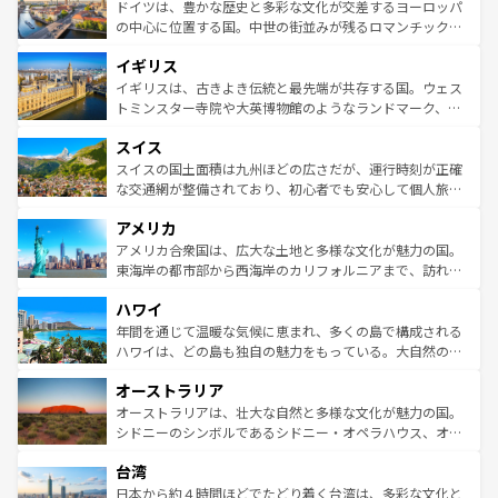
性で訪れる人を魅了する。 なお、新着のスペイン情報は
コ
聖堂、美しいビーチ、そして豊かな自然が、訪れる者を心
ドイツは、豊かな歴史と多彩な文化が交差するヨーロッパ
ンテンツ一覧
を参照してほしい。
から魅了する。また、フランスは美食の国としても知ら
の中心に位置する国。中世の街並みが残るロマンチック街
れ、フランス料理はユネスコ無形文化遺産にも登録されて
道から、未来を先取りするようなモダンな都市まで多様な
イギリス
いる。シャンパンの発祥地であるランス、プロヴァンスの
顔を持つこの国は、どこを歩いても飽きることがない。ベ
香り高いラベンダー畑など、多彩な楽しみ方が可能だ。さ
ルリンの文化的活気、バイエルン州のアルプスの絶景、そ
イギリスは、古きよき伝統と最先端が共存する国。ウェス
らに、パリ以外の地域にも魅力が溢れており、どの街角に
してライン川沿いのワイン畑といった風景は必見。ビール
トミンスター寺院や大英博物館のようなランドマーク、歴
も豊かな歴史と文化が息づいている。パリ以外の個性あふ
とソーセージを味わいながら地元の人と過ごす楽しい時間
史ある大学都市、美しい丘陵地帯や牧歌的な風景など、エ
れる地方に足を運ぶとそれぞれで全く異なる文化を体験で
スイス
は、お酒好きな人にはぜひ体験してほしい。 なお、新着の
リアごとに異なる魅力がある。また、優雅なアフタヌーン
きるだろう。 なお、新着のフランス情報は
コンテンツ一覧
ドイツ情報は
コンテンツ一覧
を参照してほしい。
ティー、ビール好きにはたまらない英国パブ、サッカー観
スイスの国土面積は九州ほどの広さだが、運行時刻が正確
を参照してほしい。
戦など、本場だからこそできる体験も豊富。イギリスを旅
な交通網が整備されており、初心者でも安心して個人旅行
して楽しみつくそう。 なお、新着のイギリス情報は
コンテ
を楽しめる。日本同様に時刻表どおりの旅が可能だ。中世
アメリカ
ンツ一覧
を参照してほしい。
の建物がそのまま残る町や、スイスならではのユニークな
博物館もあり、アルプス観光だけでなく町歩きも満喫する
アメリカ合衆国は、広大な土地と多様な文化が魅力の国。
ことができる。国民の所得が高いため物価も高いが、旅行
東海岸の都市部から西海岸のカリフォルニアまで、訪れる
者向けの交通パス提供のサービスもあり、うまく活用すれ
場所ごとに異なる風景と体験が待っている。ニューヨーク
ハワイ
ば市内交通費無料で観光を楽しむこともできる。 なお、新
のような巨大都市は、観光、ショッピング、エンターテイ
着のスイス情報は
コンテンツ一覧
を参照してほしい。
ンメントが詰まった刺激的なスポットだ。一方、アメリカ
年間を通じて温暖な気候に恵まれ、多くの島で構成される
西部には大自然が広がり、グランドキャニオンやイエロー
ハワイは、どの島も独自の魅力をもっている。大自然の神
ストーン国立公園といった絶景が堪能できる。さらに、南
秘を感じたいなら、火山が生み出した壮大な景観を誇るハ
オーストラリア
部のニューオーリンズでは、音楽と美食が融合した独特の
ワイ島は見逃せない。また、定番の観光地といえばオアフ
文化が魅力。旅行者はアメリカの各地域で異なる魅力を楽
島だが、静かな自然を求めるならマウイ島やカウアイ島が
オーストラリアは、壮大な自然と多様な文化が魅力の国。
しみながら、その多様性と豊かな歴史を感じることができ
おすすめ。エメラルドグリーンに輝く海をはじめ、豊かな
シドニーのシンボルであるシドニー・オペラハウス、オー
るだろう。車でのロードトリップや列車の旅も、アメリカ
文化や歴史が息づいている。「アロハスピリット」と呼ば
ストラリア東海岸北部に広がる大サンゴ礁地帯グレートバ
ならではの贅沢な旅のスタイルだ。 なお、新着のアメリカ
台湾
れるおもてなしの心で訪れる人々を迎えてくれるハワイの
リアリーフや大陸中央部にそびえるウルル（エアーズロッ
情報は
コンテンツ一覧
を参照してほしい。
人々、おいしいローカルフードやハワイアンミュージッ
ク）、タスマニアの美しい原生林やケアンズの熱帯雨林な
日本から約４時間ほどでたどり着く台湾は、多彩な文化と