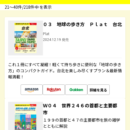
21〜40件/218件中 を表示
０３ 地球の歩き方 Ｐｌａｔ 台北
Plat
2024.12.19 発売
これ１冊にすべて凝縮！軽くて持ち歩きに便利な「地球の歩き
方」のコンパクトガイド。台北を楽しみ尽くすプラン＆最新情
報満載！
詳細を見る
Ｗ０４ 世界２４６の首都と主要都
市
１９９の首都と４７の主要都市を旅の雑学
とともに解説