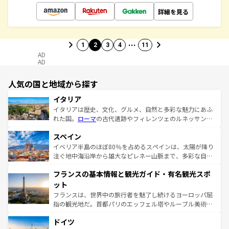
詳細を見る
…
1
2
3
4
11
AD
AD
人気の国と地域から探す
イタリア
イタリアは歴史、文化、グルメ、自然と多彩な魅力にあふ
れた国。
ローマ
の古代遺跡やフィレンツェのルネッサンス
美術、ヴェネツィアの運河など、歴史あるスポットはもち
スペイン
ろん、トスカーナの美しい田園風景やアマルフィ海岸の絶
景など、自然景観も見逃せない。観光の合間には、本場の
イベリア半島のほぼ80％を占めるスペインは、太陽が降り
ピザやパスタなど、絶品のイタリア料理を堪能することも
注ぐ地中海沿岸から雄大なピレネー山脈まで、多彩な自然
できる。朝目覚めてから夜眠るまで、すべての瞬間を楽し
と文化が詰まったヨーロッパ屈指の旅行先だ。多様な地域
フランスの基本情報と観光ガイド・有名観光スポ
ませてくれるイタリアで、忘れられない旅をしてみよう！
文化が根付くこの国では、情熱的なフラメンコ、熱気あふ
なお、新着のイタリア情報は
コンテンツ一覧
を参照してほ
れる闘牛、そして美味しいタパスが生活の一部となってい
ット
しい。
る。首都マドリードの洗練された雰囲気や、バルセロナの
フランスは、世界中の旅行者を魅了し続けるヨーロッパ屈
アートに溢れた街角から、地方では古代ローマ遺跡や中世
指の観光地だ。首都パリのエッフェル塔やルーブル美術館
の城塞都市、穏やかなビーチリゾートまで多彩な表情を見
といった象徴的なスポットから、田舎町の古風な美しさま
せる。地方によって風土や気候が異なるスペインはその個
ドイツ
で、幅広い魅力が詰まっている。華麗な宮殿、歴史的な大