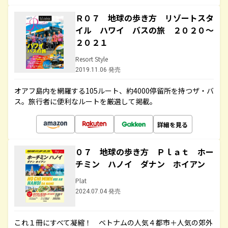
Ｒ０７ 地球の歩き方 リゾートスタ
イル ハワイ バスの旅 ２０２０～
２０２１
Resort Style
2019.11.06 発売
オアフ島内を網羅する105ルート、約4000停留所を持つザ・バ
ス。旅行者に便利なルートを厳選して掲載。
詳細を見る
０７ 地球の歩き方 Ｐｌａｔ ホー
チミン ハノイ ダナン ホイアン
Plat
2024.07.04 発売
これ１冊にすべて凝縮！ ベトナムの人気４都市＋人気の郊外