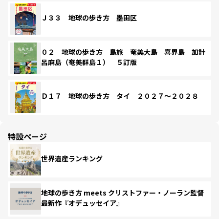
Ｊ３３ 地球の歩き方 墨田区
０２ 地球の歩き方 島旅 奄美大島 喜界島 加計
呂麻島（奄美群島１） ５訂版
Ｄ１７ 地球の歩き方 タイ ２０２７～２０２８
特設ページ
世界遺産ランキング
地球の歩き方 meets クリストファー・ノーラン監督
最新作『オデュッセイア』