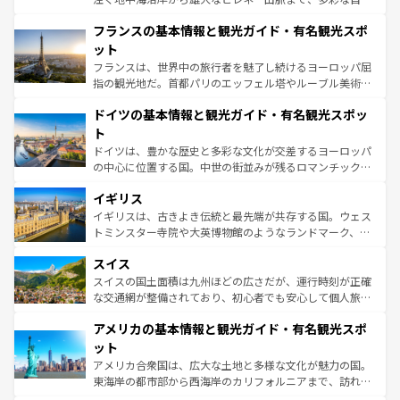
ませてくれるイタリアで、忘れられない旅をしてみよう！
と文化が詰まったヨーロッパ屈指の旅行先だ。多様な地域
なお、新着のイタリア情報は
コンテンツ一覧
を参照してほ
フランスの基本情報と観光ガイド・有名観光スポ
文化が根付くこの国では、情熱的なフラメンコ、熱気あふ
しい。
れる闘牛、そして美味しいタパスが生活の一部となってい
ット
る。首都マドリードの洗練された雰囲気や、バルセロナの
フランスは、世界中の旅行者を魅了し続けるヨーロッパ屈
アートに溢れた街角から、地方では古代ローマ遺跡や中世
指の観光地だ。首都パリのエッフェル塔やルーブル美術館
の城塞都市、穏やかなビーチリゾートまで多彩な表情を見
といった象徴的なスポットから、田舎町の古風な美しさま
せる。地方によって風土や気候が異なるスペインはその個
ドイツの基本情報と観光ガイド・有名観光スポッ
で、幅広い魅力が詰まっている。華麗な宮殿、歴史的な大
性で訪れる人を魅了する。 なお、新着のスペイン情報は
コ
聖堂、美しいビーチ、そして豊かな自然が、訪れる者を心
ト
ンテンツ一覧
を参照してほしい。
から魅了する。また、フランスは美食の国としても知ら
ドイツは、豊かな歴史と多彩な文化が交差するヨーロッパ
れ、フランス料理はユネスコ無形文化遺産にも登録されて
の中心に位置する国。中世の街並みが残るロマンチック街
いる。シャンパンの発祥地であるランス、プロヴァンスの
道から、未来を先取りするようなモダンな都市まで多様な
香り高いラベンダー畑など、多彩な楽しみ方が可能だ。さ
イギリス
顔を持つこの国は、どこを歩いても飽きることがない。ベ
らに、パリ以外の地域にも魅力が溢れており、どの街角に
ルリンの文化的活気、バイエルン州のアルプスの絶景、そ
イギリスは、古きよき伝統と最先端が共存する国。ウェス
も豊かな歴史と文化が息づいている。パリ以外の個性あふ
してライン川沿いのワイン畑といった風景は必見。ビール
トミンスター寺院や大英博物館のようなランドマーク、歴
れる地方に足を運ぶとそれぞれで全く異なる文化を体験で
とソーセージを味わいながら地元の人と過ごす楽しい時間
史ある大学都市、美しい丘陵地帯や牧歌的な風景など、エ
きるだろう。 なお、新着のフランス情報は
コンテンツ一覧
スイス
は、お酒好きな人にはぜひ体験してほしい。 なお、新着の
リアごとに異なる魅力がある。また、優雅なアフタヌーン
を参照してほしい。
ドイツ情報は
コンテンツ一覧
を参照してほしい。
ティー、ビール好きにはたまらない英国パブ、サッカー観
スイスの国土面積は九州ほどの広さだが、運行時刻が正確
戦など、本場だからこそできる体験も豊富。イギリスを旅
な交通網が整備されており、初心者でも安心して個人旅行
して楽しみつくそう。 なお、新着のイギリス情報は
コンテ
を楽しめる。日本同様に時刻表どおりの旅が可能だ。中世
アメリカの基本情報と観光ガイド・有名観光スポ
ンツ一覧
を参照してほしい。
の建物がそのまま残る町や、スイスならではのユニークな
博物館もあり、アルプス観光だけでなく町歩きも満喫する
ット
ことができる。国民の所得が高いため物価も高いが、旅行
アメリカ合衆国は、広大な土地と多様な文化が魅力の国。
者向けの交通パス提供のサービスもあり、うまく活用すれ
東海岸の都市部から西海岸のカリフォルニアまで、訪れる
ば市内交通費無料で観光を楽しむこともできる。 なお、新
場所ごとに異なる風景と体験が待っている。ニューヨーク