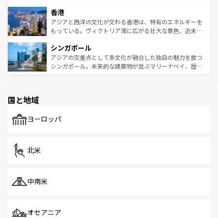
世界中の食通を魅了してやまないベトナム料理も魅力のひ
寺院や市場がいたるところに点在し、古きよき文化と現代
香港
とつ。フォーやバインミー、ベトナムコーヒーなどは、ぜ
の活気が交差している。北部ではチェンマイなどの山岳地
ひ現地で味わいたい。どの地域を訪れてもあたたかい人々
帯で自然と触れ合い、南部ではプーケットやクラビの美し
アジアと西洋の文化が交わる香港は、特有のエネルギーを
が旅行者を迎えてくれるので、きっと忘れられない旅にな
いビーチでリゾート気分を楽しむことができる。タイ料理
もっている。ヴィクトリア湾に広がる壮大な景色、近未来
るはずだ。 なお、新着のベトナム情報は
コンテンツ一覧
を
は世界的に有名で、屋台から高級レストランまで味覚を刺
的なアートスポット、そして歴史と現代が融合した町並
参照してほしい。
シンガポール
激する。気候は一年中温暖で、どの季節にも異なる楽しみ
み、どこを訪れても感動するはず。観光スポットが密集し
が待っている。親しみやすいタイの人々、仏教を中心とし
ており、効率よく見どころを回れるのも魅力。息をのむよ
アジアの交差点として多文化が融合した独自の魅力を放つ
た文化、そして多様な観光資源が、訪れる旅人を魅了し続
うな絶景から文化的な体験まで、香港を存分に楽しみ尽く
シンガポール。未来的な建築物が並ぶマリーナベイ、歴史
ける。 なお、新着のタイ情報は
コンテンツ一覧
を参照して
そう。 なお、新着の香港情報は
コンテンツ一覧
を参照して
と伝統を感じられるエスニックタウン、多数の緑豊かな公
ほしい。
ほしい。
園や自然保護区など、自然が調和した近代的な景観と文化
の多様性あふれるカラフルな町は、どこを歩いても新しい
国と地域
発見がある。さらに、治安のよさや充実した公共交通機関
も、旅行者にとっては魅力的なポイント。グルメも豊富
で、ホーカーズは地元の風情を楽しめる外せないスポット
ヨーロッパ
だ。訪れる人を飽きさせないシンガポールで、多様な魅力
を体感しよう。 なお、新着のシンガポール情報は
コンテン
ツ一覧
を参照してほしい。
北米
中南米
オセアニア