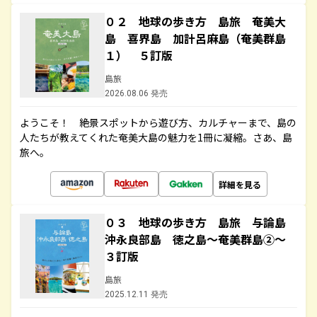
０２ 地球の歩き方 島旅 奄美大
島 喜界島 加計呂麻島（奄美群島
１） ５訂版
島旅
2026.08.06 発売
ようこそ！ 絶景スポットから遊び方、カルチャーまで、島の
人たちが教えてくれた奄美大島の魅力を1冊に凝縮。さあ、島
旅へ。
詳細を見る
０３ 地球の歩き方 島旅 与論島
沖永良部島 徳之島～奄美群島②～
３訂版
島旅
2025.12.11 発売