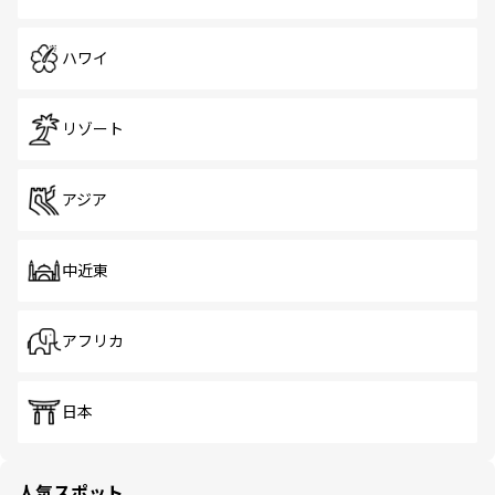
ハワイ
リゾート
アジア
中近東
アフリカ
日本
人気スポット