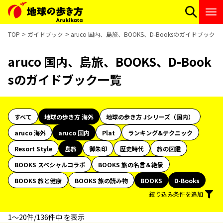
TOP
ガイドブック
aruco 国内、島旅、BOOKS、D-Booksのガイドブック一
aruco 国内、島旅、BOOKS、D-Book
sのガイドブック一覧
すべて
地球の歩き方 海外
地球の歩き方 Jシリーズ（国内）
aruco 海外
aruco 国内
Plat
ランキング&テクニック
Resort Style
島旅
御朱印
歴史時代
旅の図鑑
BOOKS スペシャルコラボ
BOOKS 旅の名言＆絶景
BOOKS 旅と健康
BOOKS 旅の読み物
BOOKS
D-Books
絞り込み条件を追加
1〜20件/136件中 を表示