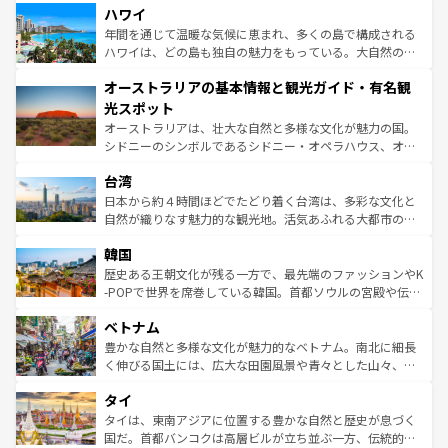
着のスイス情報は
コンテンツ一覧
を参照してほしい。
ハワイ
のような巨大都市は、観光、ショッピング、エンターテイ
ンメントが詰まった刺激的なスポットだ。一方、アメリカ
年間を通じて温暖な気候に恵まれ、多くの島で構成される
西部には大自然が広がり、グランドキャニオンやイエロー
ハワイは、どの島も独自の魅力をもっている。大自然の神
ストーン国立公園といった絶景が堪能できる。さらに、南
秘を感じたいなら、火山が生み出した壮大な景観を誇るハ
オーストラリアの基本情報と観光ガイド・有名観
部のニューオーリンズでは、音楽と美食が融合した独特の
ワイ島は見逃せない。また、定番の観光地といえばオアフ
文化が魅力。旅行者はアメリカの各地域で異なる魅力を楽
島だが、静かな自然を求めるならマウイ島やカウアイ島が
光スポット
しみながら、その多様性と豊かな歴史を感じることができ
おすすめ。エメラルドグリーンに輝く海をはじめ、豊かな
オーストラリアは、壮大な自然と多様な文化が魅力の国。
るだろう。車でのロードトリップや列車の旅も、アメリカ
文化や歴史が息づいている。「アロハスピリット」と呼ば
シドニーのシンボルであるシドニー・オペラハウス、オー
ならではの贅沢な旅のスタイルだ。 なお、新着のアメリカ
れるおもてなしの心で訪れる人々を迎えてくれるハワイの
ストラリア東海岸北部に広がる大サンゴ礁地帯グレートバ
情報は
コンテンツ一覧
を参照してほしい。
人々、おいしいローカルフードやハワイアンミュージッ
台湾
リアリーフや大陸中央部にそびえるウルル（エアーズロッ
ク、伝統的なフラダンスなど、すべてがハワイの魅力を彩
ク）、タスマニアの美しい原生林やケアンズの熱帯雨林な
日本から約４時間ほどでたどり着く台湾は、多彩な文化と
っている。訪れるたびに新しい発見と感動が待っているハ
ど、見どころがたくさん。また、カフェやワイン、オージ
自然が織りなす魅力的な観光地。活気あふれる大都市の台
ワイを、存分に味わってほしい。 なお、新着のハワイ情報
ービーフなどの食文化も豊かで、美味しいものであふれて
北やノスタルジックな町並みが人気な九份（ジォウフェ
は
コンテンツ一覧
を参照してほしい。
韓国
いる。アクティビティも充実しており、サーフィンやダイ
ン）、静ひつな山岳地帯である台湾東部など、都市の喧騒
ビング、ハイキングなど、アウトドア好きにはたまらな
と山間の静けさが共存しており、訪れる人に新しい発見と
歴史ある王朝文化が残る一方で、最先端のファッションやK
い。オーストラリアの多彩な魅力を存分に味わいつくそ
驚きをもたらしてくれる。また、奥深い台湾の食文化も魅
-POPで世界を席巻している韓国。首都ソウルの宮殿や伝統
う。 なお、新着のオーストラリア情報は
コンテンツ一覧
を
力で、夜市などの屋台グルメから高級料理、ヘルシーで美
家屋が並ぶエリアでは韓国の歴史と文化に浸ることがで
参照してほしい。
ベトナム
容にもいいと評判のスイーツなど、バラエティ豊かな料理
き、地方に足を延ばせば四季折々の自然美を楽しむことが
が味わえる。 なお、新着の台湾情報は
コンテンツ一覧
を参
できる。そして、キムチや焼肉、絶品のストリートフード
豊かな自然と多様な文化が魅力的なベトナム。南北に細長
照してほしい。
まで、さまざまな韓国料理が待っている。夜には、韓国な
く伸びる国土には、広大な田園風景や青々とした山々、世
らではのナイトライフも堪能できる。あたたかいホスピタ
界遺産に登録された壮大な自然景観が点在し、都市部では
タイ
リティに包まれながら、韓国の多彩な魅力を心ゆくまで味
急速な発展と共に伝統が息づく。ハノイの古い町並みやホ
わってみてほしい。 なお、新着の韓国情報は
コンテンツ一
ーチミン市のフランス統治時代の建物も、独特の雰囲気を
タイは、東南アジアに位置する豊かな自然と歴史が息づく
覧
を参照してほしい。
醸し出している。また、バラエティの豊かさとおいしさで
国だ。首都バンコクは高層ビルが立ち並ぶ一方、伝統的な