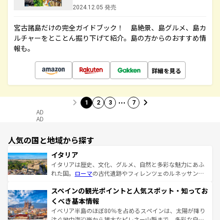
2024.12.05 発売
宮古諸島だけの完全ガイドブック！ 島絶景、島グルメ、島カ
ルチャーをとことん掘り下げて紹介。島の方からのおすすめ情
報も。
詳細を見る
…
1
2
3
7
AD
AD
人気の国と地域から探す
イタリア
イタリアは歴史、文化、グルメ、自然と多彩な魅力にあふ
れた国。
ローマ
の古代遺跡やフィレンツェのルネッサンス
美術、ヴェネツィアの運河など、歴史あるスポットはもち
スペインの観光ポイントと人気スポット・知ってお
ろん、トスカーナの美しい田園風景やアマルフィ海岸の絶
景など、自然景観も見逃せない。観光の合間には、本場の
くべき基本情報
ピザやパスタなど、絶品のイタリア料理を堪能することも
イベリア半島のほぼ80％を占めるスペインは、太陽が降り
できる。朝目覚めてから夜眠るまで、すべての瞬間を楽し
注ぐ地中海沿岸から雄大なピレネー山脈まで、多彩な自然