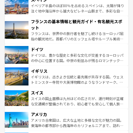
景など、自然景観も見逃せない。観光の合間には、本場の
イベリア半島のほぼ80％を占めるスペインは、太陽が降り
ピザやパスタなど、絶品のイタリア料理を堪能することも
注ぐ地中海沿岸から雄大なピレネー山脈まで、多彩な自然
できる。朝目覚めてから夜眠るまで、すべての瞬間を楽し
と文化が詰まったヨーロッパ屈指の旅行先だ。多様な地域
フランスの基本情報と観光ガイド・有名観光スポ
ませてくれるイタリアで、忘れられない旅をしてみよう！
文化が根付くこの国では、情熱的なフラメンコ、熱気あふ
なお、新着のイタリア情報は
コンテンツ一覧
を参照してほ
れる闘牛、そして美味しいタパスが生活の一部となってい
ット
しい。
る。首都マドリードの洗練された雰囲気や、バルセロナの
フランスは、世界中の旅行者を魅了し続けるヨーロッパ屈
アートに溢れた街角から、地方では古代ローマ遺跡や中世
指の観光地だ。首都パリのエッフェル塔やルーブル美術館
の城塞都市、穏やかなビーチリゾートまで多彩な表情を見
といった象徴的なスポットから、田舎町の古風な美しさま
せる。地方によって風土や気候が異なるスペインはその個
ドイツ
で、幅広い魅力が詰まっている。華麗な宮殿、歴史的な大
性で訪れる人を魅了する。 なお、新着のスペイン情報は
コ
聖堂、美しいビーチ、そして豊かな自然が、訪れる者を心
ドイツは、豊かな歴史と多彩な文化が交差するヨーロッパ
ンテンツ一覧
を参照してほしい。
から魅了する。また、フランスは美食の国としても知ら
の中心に位置する国。中世の街並みが残るロマンチック街
れ、フランス料理はユネスコ無形文化遺産にも登録されて
道から、未来を先取りするようなモダンな都市まで多様な
イギリス
いる。シャンパンの発祥地であるランス、プロヴァンスの
顔を持つこの国は、どこを歩いても飽きることがない。ベ
香り高いラベンダー畑など、多彩な楽しみ方が可能だ。さ
ルリンの文化的活気、バイエルン州のアルプスの絶景、そ
イギリスは、古きよき伝統と最先端が共存する国。ウェス
らに、パリ以外の地域にも魅力が溢れており、どの街角に
してライン川沿いのワイン畑といった風景は必見。ビール
トミンスター寺院や大英博物館のようなランドマーク、歴
も豊かな歴史と文化が息づいている。パリ以外の個性あふ
とソーセージを味わいながら地元の人と過ごす楽しい時間
史ある大学都市、美しい丘陵地帯や牧歌的な風景など、エ
れる地方に足を運ぶとそれぞれで全く異なる文化を体験で
スイス
は、お酒好きな人にはぜひ体験してほしい。 なお、新着の
リアごとに異なる魅力がある。また、優雅なアフタヌーン
きるだろう。 なお、新着のフランス情報は
コンテンツ一覧
ドイツ情報は
コンテンツ一覧
を参照してほしい。
ティー、ビール好きにはたまらない英国パブ、サッカー観
スイスの国土面積は九州ほどの広さだが、運行時刻が正確
を参照してほしい。
戦など、本場だからこそできる体験も豊富。イギリスを旅
な交通網が整備されており、初心者でも安心して個人旅行
して楽しみつくそう。 なお、新着のイギリス情報は
コンテ
を楽しめる。日本同様に時刻表どおりの旅が可能だ。中世
アメリカ
ンツ一覧
を参照してほしい。
の建物がそのまま残る町や、スイスならではのユニークな
博物館もあり、アルプス観光だけでなく町歩きも満喫する
アメリカ合衆国は、広大な土地と多様な文化が魅力の国。
ことができる。国民の所得が高いため物価も高いが、旅行
東海岸の都市部から西海岸のカリフォルニアまで、訪れる
者向けの交通パス提供のサービスもあり、うまく活用すれ
場所ごとに異なる風景と体験が待っている。ニューヨーク