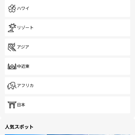
ハワイ
リゾート
アジア
中近東
アフリカ
日本
人気スポット