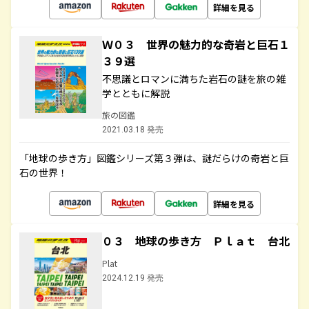
詳細を見る
Ｗ０３ 世界の魅力的な奇岩と巨石１
３９選
不思議とロマンに満ちた岩石の謎を旅の雑
学とともに解説
旅の図鑑
2021.03.18 発売
「地球の歩き方」図鑑シリーズ第３弾は、謎だらけの奇岩と巨
石の世界！
詳細を見る
０３ 地球の歩き方 Ｐｌａｔ 台北
Plat
2024.12.19 発売