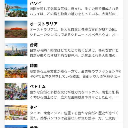
ハワイ
ば市内交通費無料で観光を楽しむこともできる。 なお、新
のような巨大都市は、観光、ショッピング、エンターテイ
着のスイス情報は
コンテンツ一覧
を参照してほしい。
ンメントが詰まった刺激的なスポットだ。一方、アメリカ
年間を通じて温暖な気候に恵まれ、多くの島で構成される
西部には大自然が広がり、グランドキャニオンやイエロー
ハワイは、どの島も独自の魅力をもっている。大自然の神
ストーン国立公園といった絶景が堪能できる。さらに、南
秘を感じたいなら、火山が生み出した壮大な景観を誇るハ
オーストラリア
部のニューオーリンズでは、音楽と美食が融合した独特の
ワイ島は見逃せない。また、定番の観光地といえばオアフ
文化が魅力。旅行者はアメリカの各地域で異なる魅力を楽
島だが、静かな自然を求めるならマウイ島やカウアイ島が
オーストラリアは、壮大な自然と多様な文化が魅力の国。
しみながら、その多様性と豊かな歴史を感じることができ
おすすめ。エメラルドグリーンに輝く海をはじめ、豊かな
シドニーのシンボルであるシドニー・オペラハウス、オー
るだろう。車でのロードトリップや列車の旅も、アメリカ
文化や歴史が息づいている。「アロハスピリット」と呼ば
ストラリア東海岸北部に広がる大サンゴ礁地帯グレートバ
ならではの贅沢な旅のスタイルだ。 なお、新着のアメリカ
台湾
れるおもてなしの心で訪れる人々を迎えてくれるハワイの
リアリーフや大陸中央部にそびえるウルル（エアーズロッ
情報は
コンテンツ一覧
を参照してほしい。
人々、おいしいローカルフードやハワイアンミュージッ
ク）、タスマニアの美しい原生林やケアンズの熱帯雨林な
日本から約４時間ほどでたどり着く台湾は、多彩な文化と
ク、伝統的なフラダンスなど、すべてがハワイの魅力を彩
ど、見どころがたくさん。また、カフェやワイン、オージ
自然が織りなす魅力的な観光地。活気あふれる大都市の台
っている。訪れるたびに新しい発見と感動が待っているハ
ービーフなどの食文化も豊かで、美味しいものであふれて
北やノスタルジックな町並みが人気な九份（ジォウフェ
ワイを、存分に味わってほしい。 なお、新着のハワイ情報
韓国
いる。アクティビティも充実しており、サーフィンやダイ
ン）、静ひつな山岳地帯である台湾東部など、都市の喧騒
は
コンテンツ一覧
を参照してほしい。
ビング、ハイキングなど、アウトドア好きにはたまらな
と山間の静けさが共存しており、訪れる人に新しい発見と
歴史ある王朝文化が残る一方で、最先端のファッションやK
い。オーストラリアの多彩な魅力を存分に味わいつくそ
驚きをもたらしてくれる。また、奥深い台湾の食文化も魅
-POPで世界を席巻している韓国。首都ソウルの宮殿や伝統
う。 なお、新着のオーストラリア情報は
コンテンツ一覧
を
力で、夜市などの屋台グルメから高級料理、ヘルシーで美
家屋が並ぶエリアでは韓国の歴史と文化に浸ることがで
参照してほしい。
ベトナム
容にもいいと評判のスイーツなど、バラエティ豊かな料理
き、地方に足を延ばせば四季折々の自然美を楽しむことが
が味わえる。 なお、新着の台湾情報は
コンテンツ一覧
を参
できる。そして、キムチや焼肉、絶品のストリートフード
豊かな自然と多様な文化が魅力的なベトナム。南北に細長
照してほしい。
まで、さまざまな韓国料理が待っている。夜には、韓国な
く伸びる国土には、広大な田園風景や青々とした山々、世
らではのナイトライフも堪能できる。あたたかいホスピタ
界遺産に登録された壮大な自然景観が点在し、都市部では
タイ
リティに包まれながら、韓国の多彩な魅力を心ゆくまで味
急速な発展と共に伝統が息づく。ハノイの古い町並みやホ
わってみてほしい。 なお、新着の韓国情報は
コンテンツ一
ーチミン市のフランス統治時代の建物も、独特の雰囲気を
タイは、東南アジアに位置する豊かな自然と歴史が息づく
覧
を参照してほしい。
醸し出している。また、バラエティの豊かさとおいしさで
国だ。首都バンコクは高層ビルが立ち並ぶ一方、伝統的な
世界中の食通を魅了してやまないベトナム料理も魅力のひ
寺院や市場がいたるところに点在し、古きよき文化と現代
とつ。フォーやバインミー、ベトナムコーヒーなどは、ぜ