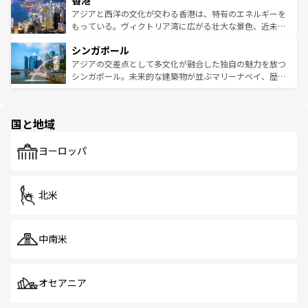
香港
の活気が交差している。北部ではチェンマイなどの山岳地
ひ現地で味わいたい。どの地域を訪れてもあたたかい人々
帯で自然と触れ合い、南部ではプーケットやクラビの美し
アジアと西洋の文化が交わる香港は、特有のエネルギーを
が旅行者を迎えてくれるので、きっと忘れられない旅にな
いビーチでリゾート気分を楽しむことができる。タイ料理
もっている。ヴィクトリア湾に広がる壮大な景色、近未来
るはずだ。 なお、新着のベトナム情報は
コンテンツ一覧
を
は世界的に有名で、屋台から高級レストランまで味覚を刺
的なアートスポット、そして歴史と現代が融合した町並
参照してほしい。
シンガポール
激する。気候は一年中温暖で、どの季節にも異なる楽しみ
み、どこを訪れても感動するはず。観光スポットが密集し
が待っている。親しみやすいタイの人々、仏教を中心とし
ており、効率よく見どころを回れるのも魅力。息をのむよ
アジアの交差点として多文化が融合した独自の魅力を放つ
た文化、そして多様な観光資源が、訪れる旅人を魅了し続
うな絶景から文化的な体験まで、香港を存分に楽しみ尽く
シンガポール。未来的な建築物が並ぶマリーナベイ、歴史
ける。 なお、新着のタイ情報は
コンテンツ一覧
を参照して
そう。 なお、新着の香港情報は
コンテンツ一覧
を参照して
と伝統を感じられるエスニックタウン、多数の緑豊かな公
ほしい。
ほしい。
園や自然保護区など、自然が調和した近代的な景観と文化
の多様性あふれるカラフルな町は、どこを歩いても新しい
国と地域
発見がある。さらに、治安のよさや充実した公共交通機関
も、旅行者にとっては魅力的なポイント。グルメも豊富
で、ホーカーズは地元の風情を楽しめる外せないスポット
ヨーロッパ
だ。訪れる人を飽きさせないシンガポールで、多様な魅力
を体感しよう。 なお、新着のシンガポール情報は
コンテン
ツ一覧
を参照してほしい。
北米
中南米
オセアニア