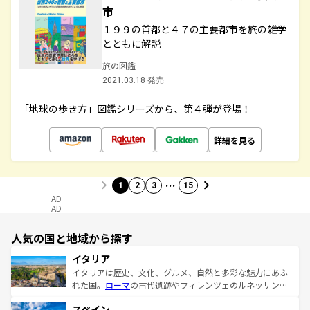
市
１９９の首都と４７の主要都市を旅の雑学
とともに解説
旅の図鑑
2021.03.18 発売
「地球の歩き方」図鑑シリーズから、第４弾が登場！
詳細を見る
…
1
2
3
15
AD
AD
人気の国と地域から探す
イタリア
イタリアは歴史、文化、グルメ、自然と多彩な魅力にあふ
れた国。
ローマ
の古代遺跡やフィレンツェのルネッサンス
美術、ヴェネツィアの運河など、歴史あるスポットはもち
スペイン
ろん、トスカーナの美しい田園風景やアマルフィ海岸の絶