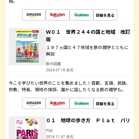
冊。
詳細を見る
Ｗ０１ 世界２４４の国と地域 改訂
版
１９７ヵ国と４７地域を旅の雑学とともに
解説
旅の図鑑
2024.07.18 発売
今こそ学びたい世界のことを集めました！首都、言語、民族、
宗教、特長、現地の挨拶、誰かに話したくなる旅の雑学も。
詳細を見る
０１ 地球の歩き方 Ｐｌａｔ パリ
Plat
2018.11.07 発売