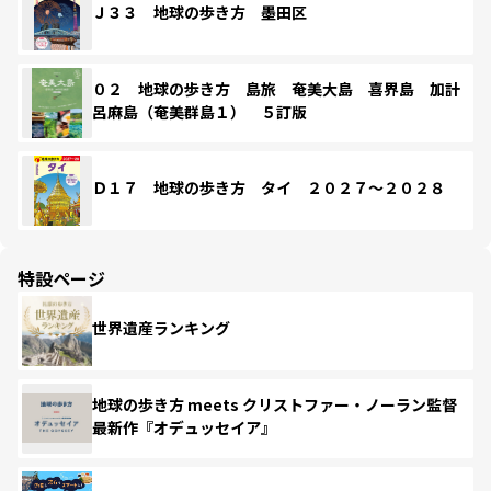
Ｊ３３ 地球の歩き方 墨田区
０２ 地球の歩き方 島旅 奄美大島 喜界島 加計
呂麻島（奄美群島１） ５訂版
Ｄ１７ 地球の歩き方 タイ ２０２７～２０２８
特設ページ
世界遺産ランキング
地球の歩き方 meets クリストファー・ノーラン監督
最新作『オデュッセイア』