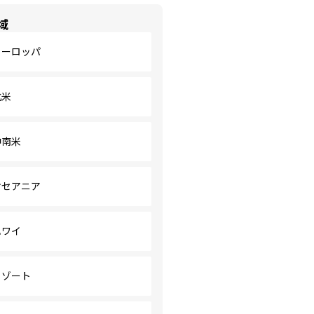
域
ヨーロッパ
北米
中南米
オセアニア
ハワイ
リゾート