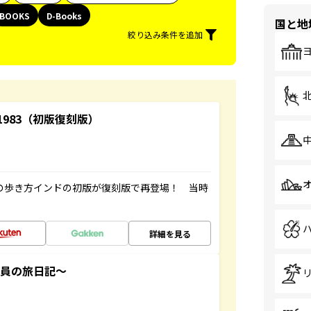
BOOKS
D-Books
国と地
絞り込み条件を追加
-1983（初版復刻版）
球の歩き方インドの初版が復刻版で再登場！ 当時
詳細を見る
社員の旅日記～