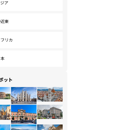
アジア
中近東
アフリカ
日本
ポット