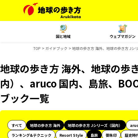
国と地域
ウェブマガジン
TOP
ガイドブック
地球の歩き方 海外、地球の歩き方 Jシリー
地球の歩き方 海外、地球の歩き
内）、aruco 国内、島旅、BOO
ブック一覧
すべて
地球の歩き方 海外
地球の歩き方 Jシリーズ（国内）
aru
ランキング&テクニック
Resort Style
島旅
御朱印
歴史時