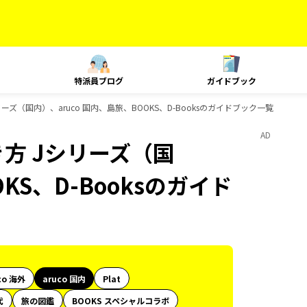
特派員ブログ
ガイドブック
ズ（国内）、aruco 国内、島旅、BOOKS、D-Booksのガイドブック一覧
AD
方 Jシリーズ（国
KS、D-Booksのガイド
co 海外
aruco 国内
Plat
代
旅の図鑑
BOOKS スペシャルコラボ