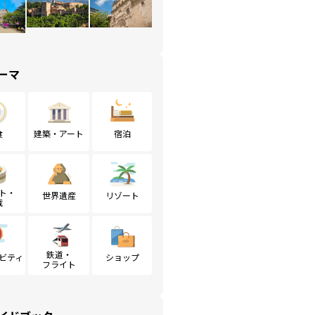
ーマ
食
建築・アート
宿泊
ト・
世界遺産
リゾート
戦
鉄道・
ビティ
ショップ
フライト