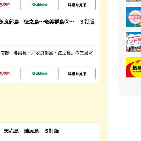
詳細を見る
永良部島 徳之島～奄美群島②～ ３訂版
島南部「与論島・沖永良部島・徳之島」の三島だ
詳細を見る
 天売島 焼尻島 ５訂版