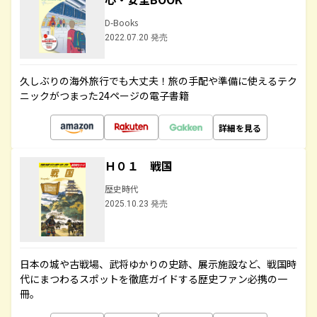
D-Books
2022.07.20 発売
久しぶりの海外旅行でも大丈夫！旅の手配や準備に使えるテク
ニックがつまった24ページの電子書籍
詳細を見る
Ｈ０１ 戦国
歴史時代
2025.10.23 発売
日本の城や古戦場、武将ゆかりの史跡、展示施設など、戦国時
代にまつわるスポットを徹底ガイドする歴史ファン必携の一
冊。