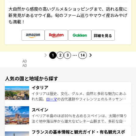
大自然から感度の高いグルメ＆ショッピングまで、訪れる度に
新発見があるマウイ島。旬のファーム巡りやマウイ産おみやげ
も満載！
詳細を見る
…
1
2
3
14
AD
AD
人気の国と地域から探す
イタリア
イタリアは歴史、文化、グルメ、自然と多彩な魅力にあふ
れた国。
ローマ
の古代遺跡やフィレンツェのルネッサンス
美術、ヴェネツィアの運河など、歴史あるスポットはもち
スペイン
ろん、トスカーナの美しい田園風景やアマルフィ海岸の絶
景など、自然景観も見逃せない。観光の合間には、本場の
イベリア半島のほぼ80％を占めるスペインは、太陽が降り
ピザやパスタなど、絶品のイタリア料理を堪能することも
注ぐ地中海沿岸から雄大なピレネー山脈まで、多彩な自然
できる。朝目覚めてから夜眠るまで、すべての瞬間を楽し
と文化が詰まったヨーロッパ屈指の旅行先だ。多様な地域
フランスの基本情報と観光ガイド・有名観光スポ
ませてくれるイタリアで、忘れられない旅をしてみよう！
文化が根付くこの国では、情熱的なフラメンコ、熱気あふ