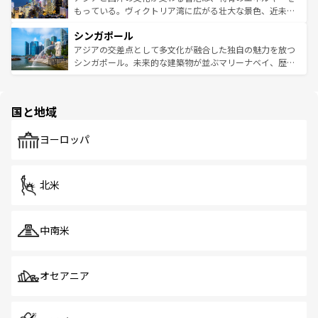
が旅行者を迎えてくれるので、きっと忘れられない旅にな
いビーチでリゾート気分を楽しむことができる。タイ料理
もっている。ヴィクトリア湾に広がる壮大な景色、近未来
るはずだ。 なお、新着のベトナム情報は
コンテンツ一覧
を
は世界的に有名で、屋台から高級レストランまで味覚を刺
的なアートスポット、そして歴史と現代が融合した町並
参照してほしい。
シンガポール
激する。気候は一年中温暖で、どの季節にも異なる楽しみ
み、どこを訪れても感動するはず。観光スポットが密集し
が待っている。親しみやすいタイの人々、仏教を中心とし
ており、効率よく見どころを回れるのも魅力。息をのむよ
アジアの交差点として多文化が融合した独自の魅力を放つ
た文化、そして多様な観光資源が、訪れる旅人を魅了し続
うな絶景から文化的な体験まで、香港を存分に楽しみ尽く
シンガポール。未来的な建築物が並ぶマリーナベイ、歴史
ける。 なお、新着のタイ情報は
コンテンツ一覧
を参照して
そう。 なお、新着の香港情報は
コンテンツ一覧
を参照して
と伝統を感じられるエスニックタウン、多数の緑豊かな公
ほしい。
ほしい。
園や自然保護区など、自然が調和した近代的な景観と文化
の多様性あふれるカラフルな町は、どこを歩いても新しい
国と地域
発見がある。さらに、治安のよさや充実した公共交通機関
も、旅行者にとっては魅力的なポイント。グルメも豊富
で、ホーカーズは地元の風情を楽しめる外せないスポット
ヨーロッパ
だ。訪れる人を飽きさせないシンガポールで、多様な魅力
を体感しよう。 なお、新着のシンガポール情報は
コンテン
ツ一覧
を参照してほしい。
北米
中南米
オセアニア