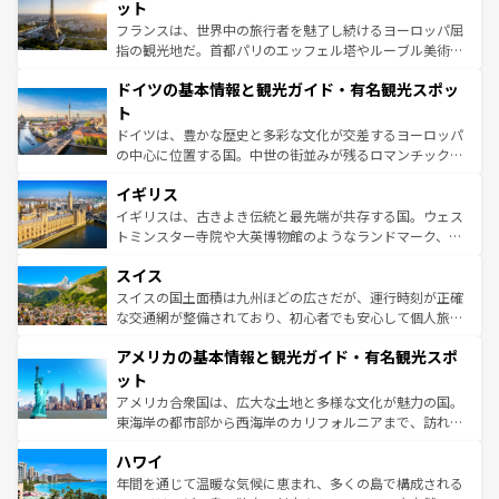
なお、新着のイタリア情報は
コンテンツ一覧
を参照してほ
れる闘牛、そして美味しいタパスが生活の一部となってい
ット
しい。
る。首都マドリードの洗練された雰囲気や、バルセロナの
フランスは、世界中の旅行者を魅了し続けるヨーロッパ屈
アートに溢れた街角から、地方では古代ローマ遺跡や中世
指の観光地だ。首都パリのエッフェル塔やルーブル美術館
の城塞都市、穏やかなビーチリゾートまで多彩な表情を見
といった象徴的なスポットから、田舎町の古風な美しさま
せる。地方によって風土や気候が異なるスペインはその個
ドイツの基本情報と観光ガイド・有名観光スポッ
で、幅広い魅力が詰まっている。華麗な宮殿、歴史的な大
性で訪れる人を魅了する。 なお、新着のスペイン情報は
コ
聖堂、美しいビーチ、そして豊かな自然が、訪れる者を心
ト
ンテンツ一覧
を参照してほしい。
から魅了する。また、フランスは美食の国としても知ら
ドイツは、豊かな歴史と多彩な文化が交差するヨーロッパ
れ、フランス料理はユネスコ無形文化遺産にも登録されて
の中心に位置する国。中世の街並みが残るロマンチック街
いる。シャンパンの発祥地であるランス、プロヴァンスの
道から、未来を先取りするようなモダンな都市まで多様な
香り高いラベンダー畑など、多彩な楽しみ方が可能だ。さ
イギリス
顔を持つこの国は、どこを歩いても飽きることがない。ベ
らに、パリ以外の地域にも魅力が溢れており、どの街角に
ルリンの文化的活気、バイエルン州のアルプスの絶景、そ
イギリスは、古きよき伝統と最先端が共存する国。ウェス
も豊かな歴史と文化が息づいている。パリ以外の個性あふ
してライン川沿いのワイン畑といった風景は必見。ビール
トミンスター寺院や大英博物館のようなランドマーク、歴
れる地方に足を運ぶとそれぞれで全く異なる文化を体験で
とソーセージを味わいながら地元の人と過ごす楽しい時間
史ある大学都市、美しい丘陵地帯や牧歌的な風景など、エ
きるだろう。 なお、新着のフランス情報は
コンテンツ一覧
スイス
は、お酒好きな人にはぜひ体験してほしい。 なお、新着の
リアごとに異なる魅力がある。また、優雅なアフタヌーン
を参照してほしい。
ドイツ情報は
コンテンツ一覧
を参照してほしい。
ティー、ビール好きにはたまらない英国パブ、サッカー観
スイスの国土面積は九州ほどの広さだが、運行時刻が正確
戦など、本場だからこそできる体験も豊富。イギリスを旅
な交通網が整備されており、初心者でも安心して個人旅行
して楽しみつくそう。 なお、新着のイギリス情報は
コンテ
を楽しめる。日本同様に時刻表どおりの旅が可能だ。中世
アメリカの基本情報と観光ガイド・有名観光スポ
ンツ一覧
を参照してほしい。
の建物がそのまま残る町や、スイスならではのユニークな
博物館もあり、アルプス観光だけでなく町歩きも満喫する
ット
ことができる。国民の所得が高いため物価も高いが、旅行
アメリカ合衆国は、広大な土地と多様な文化が魅力の国。
者向けの交通パス提供のサービスもあり、うまく活用すれ
東海岸の都市部から西海岸のカリフォルニアまで、訪れる
ば市内交通費無料で観光を楽しむこともできる。 なお、新
場所ごとに異なる風景と体験が待っている。ニューヨーク
着のスイス情報は
コンテンツ一覧
を参照してほしい。
ハワイ
のような巨大都市は、観光、ショッピング、エンターテイ
ンメントが詰まった刺激的なスポットだ。一方、アメリカ
年間を通じて温暖な気候に恵まれ、多くの島で構成される