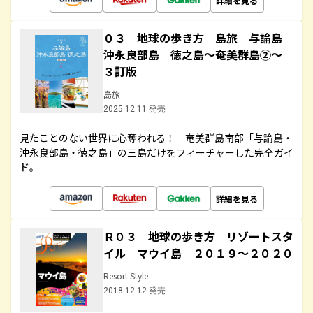
詳細を見る
０３ 地球の歩き方 島旅 与論島
沖永良部島 徳之島～奄美群島②～
３訂版
島旅
2025.12.11 発売
見たことのない世界に心奪われる！ 奄美群島南部「与論島・
沖永良部島・徳之島」の三島だけをフィーチャーした完全ガイ
ド。
詳細を見る
Ｒ０３ 地球の歩き方 リゾートスタ
イル マウイ島 ２０１９～２０２０
Resort Style
2018.12.12 発売