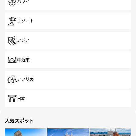
ハワイ
リゾート
アジア
中近東
アフリカ
日本
人気スポット