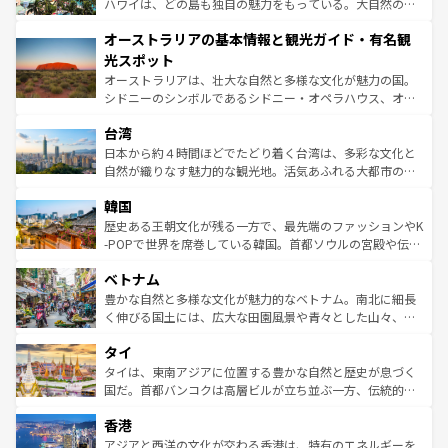
西部には大自然が広がり、グランドキャニオンやイエロー
ハワイは、どの島も独自の魅力をもっている。大自然の神
ストーン国立公園といった絶景が堪能できる。さらに、南
秘を感じたいなら、火山が生み出した壮大な景観を誇るハ
オーストラリアの基本情報と観光ガイド・有名観
部のニューオーリンズでは、音楽と美食が融合した独特の
ワイ島は見逃せない。また、定番の観光地といえばオアフ
文化が魅力。旅行者はアメリカの各地域で異なる魅力を楽
島だが、静かな自然を求めるならマウイ島やカウアイ島が
光スポット
しみながら、その多様性と豊かな歴史を感じることができ
おすすめ。エメラルドグリーンに輝く海をはじめ、豊かな
オーストラリアは、壮大な自然と多様な文化が魅力の国。
るだろう。車でのロードトリップや列車の旅も、アメリカ
文化や歴史が息づいている。「アロハスピリット」と呼ば
シドニーのシンボルであるシドニー・オペラハウス、オー
ならではの贅沢な旅のスタイルだ。 なお、新着のアメリカ
れるおもてなしの心で訪れる人々を迎えてくれるハワイの
ストラリア東海岸北部に広がる大サンゴ礁地帯グレートバ
情報は
コンテンツ一覧
を参照してほしい。
人々、おいしいローカルフードやハワイアンミュージッ
台湾
リアリーフや大陸中央部にそびえるウルル（エアーズロッ
ク、伝統的なフラダンスなど、すべてがハワイの魅力を彩
ク）、タスマニアの美しい原生林やケアンズの熱帯雨林な
日本から約４時間ほどでたどり着く台湾は、多彩な文化と
っている。訪れるたびに新しい発見と感動が待っているハ
ど、見どころがたくさん。また、カフェやワイン、オージ
自然が織りなす魅力的な観光地。活気あふれる大都市の台
ワイを、存分に味わってほしい。 なお、新着のハワイ情報
ービーフなどの食文化も豊かで、美味しいものであふれて
北やノスタルジックな町並みが人気な九份（ジォウフェ
は
コンテンツ一覧
を参照してほしい。
韓国
いる。アクティビティも充実しており、サーフィンやダイ
ン）、静ひつな山岳地帯である台湾東部など、都市の喧騒
ビング、ハイキングなど、アウトドア好きにはたまらな
と山間の静けさが共存しており、訪れる人に新しい発見と
歴史ある王朝文化が残る一方で、最先端のファッションやK
い。オーストラリアの多彩な魅力を存分に味わいつくそ
驚きをもたらしてくれる。また、奥深い台湾の食文化も魅
-POPで世界を席巻している韓国。首都ソウルの宮殿や伝統
う。 なお、新着のオーストラリア情報は
コンテンツ一覧
を
力で、夜市などの屋台グルメから高級料理、ヘルシーで美
家屋が並ぶエリアでは韓国の歴史と文化に浸ることがで
参照してほしい。
ベトナム
容にもいいと評判のスイーツなど、バラエティ豊かな料理
き、地方に足を延ばせば四季折々の自然美を楽しむことが
が味わえる。 なお、新着の台湾情報は
コンテンツ一覧
を参
できる。そして、キムチや焼肉、絶品のストリートフード
豊かな自然と多様な文化が魅力的なベトナム。南北に細長
照してほしい。
まで、さまざまな韓国料理が待っている。夜には、韓国な
く伸びる国土には、広大な田園風景や青々とした山々、世
らではのナイトライフも堪能できる。あたたかいホスピタ
界遺産に登録された壮大な自然景観が点在し、都市部では
タイ
リティに包まれながら、韓国の多彩な魅力を心ゆくまで味
急速な発展と共に伝統が息づく。ハノイの古い町並みやホ
わってみてほしい。 なお、新着の韓国情報は
コンテンツ一
ーチミン市のフランス統治時代の建物も、独特の雰囲気を
タイは、東南アジアに位置する豊かな自然と歴史が息づく
覧
を参照してほしい。
醸し出している。また、バラエティの豊かさとおいしさで
国だ。首都バンコクは高層ビルが立ち並ぶ一方、伝統的な
世界中の食通を魅了してやまないベトナム料理も魅力のひ
寺院や市場がいたるところに点在し、古きよき文化と現代
香港
とつ。フォーやバインミー、ベトナムコーヒーなどは、ぜ
の活気が交差している。北部ではチェンマイなどの山岳地
ひ現地で味わいたい。どの地域を訪れてもあたたかい人々
帯で自然と触れ合い、南部ではプーケットやクラビの美し
アジアと西洋の文化が交わる香港は、特有のエネルギーを