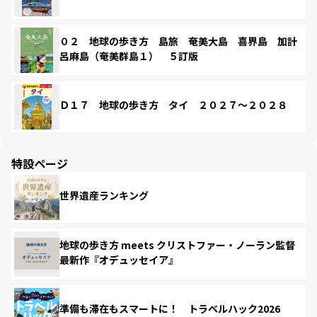
０２ 地球の歩き方 島旅 奄美大島 喜界島 加計
呂麻島（奄美群島１） ５訂版
Ｄ１７ 地球の歩き方 タイ ２０２７～２０２８
特設ページ
世界遺産ランキング
地球の歩き方 meets クリストファー・ノーラン監督
最新作『オデュッセイア』
準備も滞在もスマートに！ トラベルハック2026