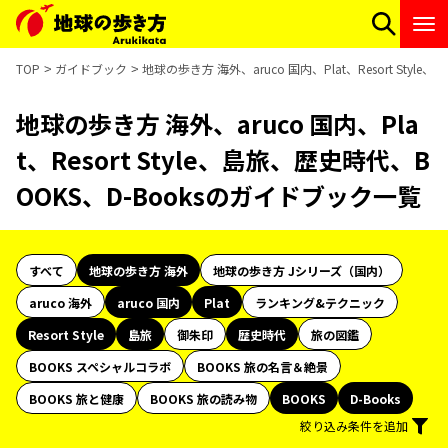
TOP
ガイドブック
地球の歩き方 海外、aruco 国内、Plat、Resort Sty
地球の歩き方 海外、aruco 国内、Pla
t、Resort Style、島旅、歴史時代、B
OOKS、D-Booksのガイドブック一覧
すべて
地球の歩き方 海外
地球の歩き方 Jシリーズ（国内）
aruco 海外
aruco 国内
Plat
ランキング&テクニック
Resort Style
島旅
御朱印
歴史時代
旅の図鑑
BOOKS スペシャルコラボ
BOOKS 旅の名言＆絶景
BOOKS 旅と健康
BOOKS 旅の読み物
BOOKS
D-Books
絞り込み条件を追加