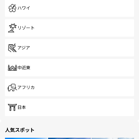
ハワイ
リゾート
アジア
中近東
アフリカ
日本
人気スポット