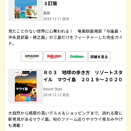
３訂版
島旅
2025.12.11 発売
見たことのない世界に心奪われる！ 奄美群島南部「与論島・
沖永良部島・徳之島」の三島だけをフィーチャーした完全ガイ
ド。
詳細を見る
Ｒ０３ 地球の歩き方 リゾートスタ
イル マウイ島 ２０１９～２０２０
Resort Style
2018.12.12 発売
大自然から感度の高いグルメ＆ショッピングまで、訪れる度に
新発見があるマウイ島。旬のファーム巡りやマウイ産おみやげ
も満載！