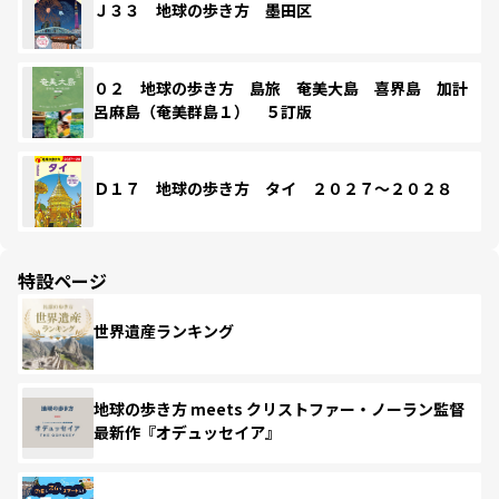
Ｊ３３ 地球の歩き方 墨田区
０２ 地球の歩き方 島旅 奄美大島 喜界島 加計
呂麻島（奄美群島１） ５訂版
Ｄ１７ 地球の歩き方 タイ ２０２７～２０２８
特設ページ
世界遺産ランキング
地球の歩き方 meets クリストファー・ノーラン監督
最新作『オデュッセイア』