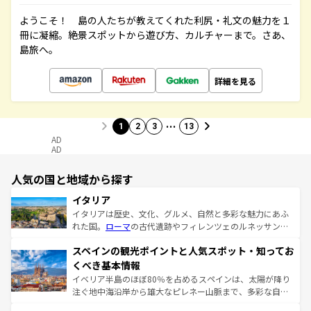
ようこそ！ 島の人たちが教えてくれた利尻・礼文の魅力を１
冊に凝縮。絶景スポットから遊び方、カルチャーまで。さあ、
島旅へ。
詳細を見る
…
1
2
3
13
AD
AD
人気の国と地域から探す
イタリア
イタリアは歴史、文化、グルメ、自然と多彩な魅力にあふ
れた国。
ローマ
の古代遺跡やフィレンツェのルネッサンス
美術、ヴェネツィアの運河など、歴史あるスポットはもち
スペインの観光ポイントと人気スポット・知ってお
ろん、トスカーナの美しい田園風景やアマルフィ海岸の絶
景など、自然景観も見逃せない。観光の合間には、本場の
くべき基本情報
ピザやパスタなど、絶品のイタリア料理を堪能することも
イベリア半島のほぼ80％を占めるスペインは、太陽が降り
できる。朝目覚めてから夜眠るまで、すべての瞬間を楽し
注ぐ地中海沿岸から雄大なピレネー山脈まで、多彩な自然
ませてくれるイタリアで、忘れられない旅をしてみよう！
と文化が詰まったヨーロッパ屈指の旅行先だ。多様な地域