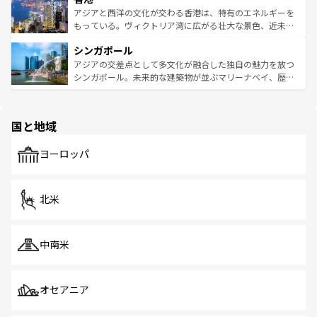
ひ現地で味わいたい。どの地域を訪れてもあたたかい人々
帯で自然と触れ合い、南部ではプーケットやクラビの美し
アジアと西洋の文化が交わる香港は、特有のエネルギーを
が旅行者を迎えてくれるので、きっと忘れられない旅にな
いビーチでリゾート気分を楽しむことができる。タイ料理
もっている。ヴィクトリア湾に広がる壮大な景色、近未来
るはずだ。 なお、新着のベトナム情報は
コンテンツ一覧
を
は世界的に有名で、屋台から高級レストランまで味覚を刺
的なアートスポット、そして歴史と現代が融合した町並
参照してほしい。
シンガポール
激する。気候は一年中温暖で、どの季節にも異なる楽しみ
み、どこを訪れても感動するはず。観光スポットが密集し
が待っている。親しみやすいタイの人々、仏教を中心とし
ており、効率よく見どころを回れるのも魅力。息をのむよ
アジアの交差点として多文化が融合した独自の魅力を放つ
た文化、そして多様な観光資源が、訪れる旅人を魅了し続
うな絶景から文化的な体験まで、香港を存分に楽しみ尽く
シンガポール。未来的な建築物が並ぶマリーナベイ、歴史
ける。 なお、新着のタイ情報は
コンテンツ一覧
を参照して
そう。 なお、新着の香港情報は
コンテンツ一覧
を参照して
と伝統を感じられるエスニックタウン、多数の緑豊かな公
ほしい。
ほしい。
園や自然保護区など、自然が調和した近代的な景観と文化
の多様性あふれるカラフルな町は、どこを歩いても新しい
国と地域
発見がある。さらに、治安のよさや充実した公共交通機関
も、旅行者にとっては魅力的なポイント。グルメも豊富
で、ホーカーズは地元の風情を楽しめる外せないスポット
ヨーロッパ
だ。訪れる人を飽きさせないシンガポールで、多様な魅力
を体感しよう。 なお、新着のシンガポール情報は
コンテン
ツ一覧
を参照してほしい。
北米
中南米
オセアニア