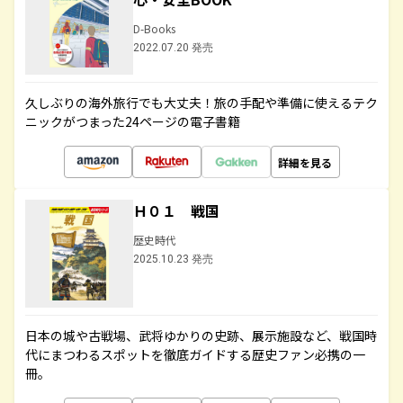
D-Books
2022.07.20 発売
久しぶりの海外旅行でも大丈夫！旅の手配や準備に使えるテク
ニックがつまった24ページの電子書籍
詳細を見る
Ｈ０１ 戦国
歴史時代
2025.10.23 発売
日本の城や古戦場、武将ゆかりの史跡、展示施設など、戦国時
代にまつわるスポットを徹底ガイドする歴史ファン必携の一
冊。