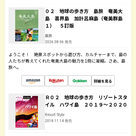
０２ 地球の歩き方 島旅 奄美大
島 喜界島 加計呂麻島（奄美群島
１） ５訂版
島旅
2026.08.06 発売
ようこそ！ 絶景スポットから遊び方、カルチャーまで、島の
人たちが教えてくれた奄美大島の魅力を1冊に凝縮。さあ、島
旅へ。
詳細を見る
Ｒ０２ 地球の歩き方 リゾートスタ
イル ハワイ島 ２０１９～２０２０
Resort Style
2018.11.14 発売