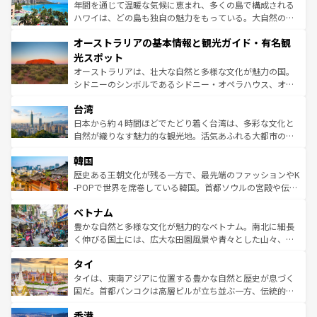
ンメントが詰まった刺激的なスポットだ。一方、アメリカ
年間を通じて温暖な気候に恵まれ、多くの島で構成される
西部には大自然が広がり、グランドキャニオンやイエロー
ハワイは、どの島も独自の魅力をもっている。大自然の神
ストーン国立公園といった絶景が堪能できる。さらに、南
秘を感じたいなら、火山が生み出した壮大な景観を誇るハ
オーストラリアの基本情報と観光ガイド・有名観
部のニューオーリンズでは、音楽と美食が融合した独特の
ワイ島は見逃せない。また、定番の観光地といえばオアフ
文化が魅力。旅行者はアメリカの各地域で異なる魅力を楽
島だが、静かな自然を求めるならマウイ島やカウアイ島が
光スポット
しみながら、その多様性と豊かな歴史を感じることができ
おすすめ。エメラルドグリーンに輝く海をはじめ、豊かな
オーストラリアは、壮大な自然と多様な文化が魅力の国。
るだろう。車でのロードトリップや列車の旅も、アメリカ
文化や歴史が息づいている。「アロハスピリット」と呼ば
シドニーのシンボルであるシドニー・オペラハウス、オー
ならではの贅沢な旅のスタイルだ。 なお、新着のアメリカ
れるおもてなしの心で訪れる人々を迎えてくれるハワイの
ストラリア東海岸北部に広がる大サンゴ礁地帯グレートバ
情報は
コンテンツ一覧
を参照してほしい。
人々、おいしいローカルフードやハワイアンミュージッ
台湾
リアリーフや大陸中央部にそびえるウルル（エアーズロッ
ク、伝統的なフラダンスなど、すべてがハワイの魅力を彩
ク）、タスマニアの美しい原生林やケアンズの熱帯雨林な
日本から約４時間ほどでたどり着く台湾は、多彩な文化と
っている。訪れるたびに新しい発見と感動が待っているハ
ど、見どころがたくさん。また、カフェやワイン、オージ
自然が織りなす魅力的な観光地。活気あふれる大都市の台
ワイを、存分に味わってほしい。 なお、新着のハワイ情報
ービーフなどの食文化も豊かで、美味しいものであふれて
北やノスタルジックな町並みが人気な九份（ジォウフェ
は
コンテンツ一覧
を参照してほしい。
韓国
いる。アクティビティも充実しており、サーフィンやダイ
ン）、静ひつな山岳地帯である台湾東部など、都市の喧騒
ビング、ハイキングなど、アウトドア好きにはたまらな
と山間の静けさが共存しており、訪れる人に新しい発見と
歴史ある王朝文化が残る一方で、最先端のファッションやK
い。オーストラリアの多彩な魅力を存分に味わいつくそ
驚きをもたらしてくれる。また、奥深い台湾の食文化も魅
-POPで世界を席巻している韓国。首都ソウルの宮殿や伝統
う。 なお、新着のオーストラリア情報は
コンテンツ一覧
を
力で、夜市などの屋台グルメから高級料理、ヘルシーで美
家屋が並ぶエリアでは韓国の歴史と文化に浸ることがで
参照してほしい。
ベトナム
容にもいいと評判のスイーツなど、バラエティ豊かな料理
き、地方に足を延ばせば四季折々の自然美を楽しむことが
が味わえる。 なお、新着の台湾情報は
コンテンツ一覧
を参
できる。そして、キムチや焼肉、絶品のストリートフード
豊かな自然と多様な文化が魅力的なベトナム。南北に細長
照してほしい。
まで、さまざまな韓国料理が待っている。夜には、韓国な
く伸びる国土には、広大な田園風景や青々とした山々、世
らではのナイトライフも堪能できる。あたたかいホスピタ
界遺産に登録された壮大な自然景観が点在し、都市部では
タイ
リティに包まれながら、韓国の多彩な魅力を心ゆくまで味
急速な発展と共に伝統が息づく。ハノイの古い町並みやホ
わってみてほしい。 なお、新着の韓国情報は
コンテンツ一
ーチミン市のフランス統治時代の建物も、独特の雰囲気を
タイは、東南アジアに位置する豊かな自然と歴史が息づく
覧
を参照してほしい。
醸し出している。また、バラエティの豊かさとおいしさで
国だ。首都バンコクは高層ビルが立ち並ぶ一方、伝統的な
世界中の食通を魅了してやまないベトナム料理も魅力のひ
寺院や市場がいたるところに点在し、古きよき文化と現代
香港
とつ。フォーやバインミー、ベトナムコーヒーなどは、ぜ
の活気が交差している。北部ではチェンマイなどの山岳地