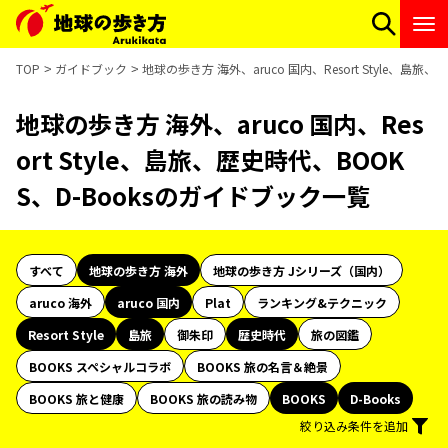
TOP
ガイドブック
地球の歩き方 海外、aruco 国内、Resort Style、島
地球の歩き方 海外、aruco 国内、Res
ort Style、島旅、歴史時代、BOOK
S、D-Booksのガイドブック一覧
すべて
地球の歩き方 海外
地球の歩き方 Jシリーズ（国内）
aruco 海外
aruco 国内
Plat
ランキング&テクニック
Resort Style
島旅
御朱印
歴史時代
旅の図鑑
BOOKS スペシャルコラボ
BOOKS 旅の名言＆絶景
BOOKS 旅と健康
BOOKS 旅の読み物
BOOKS
D-Books
絞り込み条件を追加