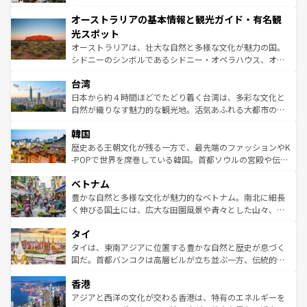
ストーン国立公園といった絶景が堪能できる。さらに、南
秘を感じたいなら、火山が生み出した壮大な景観を誇るハ
オーストラリアの基本情報と観光ガイド・有名観
部のニューオーリンズでは、音楽と美食が融合した独特の
ワイ島は見逃せない。また、定番の観光地といえばオアフ
文化が魅力。旅行者はアメリカの各地域で異なる魅力を楽
島だが、静かな自然を求めるならマウイ島やカウアイ島が
光スポット
しみながら、その多様性と豊かな歴史を感じることができ
おすすめ。エメラルドグリーンに輝く海をはじめ、豊かな
オーストラリアは、壮大な自然と多様な文化が魅力の国。
るだろう。車でのロードトリップや列車の旅も、アメリカ
文化や歴史が息づいている。「アロハスピリット」と呼ば
シドニーのシンボルであるシドニー・オペラハウス、オー
ならではの贅沢な旅のスタイルだ。 なお、新着のアメリカ
れるおもてなしの心で訪れる人々を迎えてくれるハワイの
ストラリア東海岸北部に広がる大サンゴ礁地帯グレートバ
情報は
コンテンツ一覧
を参照してほしい。
人々、おいしいローカルフードやハワイアンミュージッ
台湾
リアリーフや大陸中央部にそびえるウルル（エアーズロッ
ク、伝統的なフラダンスなど、すべてがハワイの魅力を彩
ク）、タスマニアの美しい原生林やケアンズの熱帯雨林な
日本から約４時間ほどでたどり着く台湾は、多彩な文化と
っている。訪れるたびに新しい発見と感動が待っているハ
ど、見どころがたくさん。また、カフェやワイン、オージ
自然が織りなす魅力的な観光地。活気あふれる大都市の台
ワイを、存分に味わってほしい。 なお、新着のハワイ情報
ービーフなどの食文化も豊かで、美味しいものであふれて
北やノスタルジックな町並みが人気な九份（ジォウフェ
は
コンテンツ一覧
を参照してほしい。
韓国
いる。アクティビティも充実しており、サーフィンやダイ
ン）、静ひつな山岳地帯である台湾東部など、都市の喧騒
ビング、ハイキングなど、アウトドア好きにはたまらな
と山間の静けさが共存しており、訪れる人に新しい発見と
歴史ある王朝文化が残る一方で、最先端のファッションやK
い。オーストラリアの多彩な魅力を存分に味わいつくそ
驚きをもたらしてくれる。また、奥深い台湾の食文化も魅
-POPで世界を席巻している韓国。首都ソウルの宮殿や伝統
う。 なお、新着のオーストラリア情報は
コンテンツ一覧
を
力で、夜市などの屋台グルメから高級料理、ヘルシーで美
家屋が並ぶエリアでは韓国の歴史と文化に浸ることがで
参照してほしい。
ベトナム
容にもいいと評判のスイーツなど、バラエティ豊かな料理
き、地方に足を延ばせば四季折々の自然美を楽しむことが
が味わえる。 なお、新着の台湾情報は
コンテンツ一覧
を参
できる。そして、キムチや焼肉、絶品のストリートフード
豊かな自然と多様な文化が魅力的なベトナム。南北に細長
照してほしい。
まで、さまざまな韓国料理が待っている。夜には、韓国な
く伸びる国土には、広大な田園風景や青々とした山々、世
らではのナイトライフも堪能できる。あたたかいホスピタ
界遺産に登録された壮大な自然景観が点在し、都市部では
タイ
リティに包まれながら、韓国の多彩な魅力を心ゆくまで味
急速な発展と共に伝統が息づく。ハノイの古い町並みやホ
わってみてほしい。 なお、新着の韓国情報は
コンテンツ一
ーチミン市のフランス統治時代の建物も、独特の雰囲気を
タイは、東南アジアに位置する豊かな自然と歴史が息づく
覧
を参照してほしい。
醸し出している。また、バラエティの豊かさとおいしさで
国だ。首都バンコクは高層ビルが立ち並ぶ一方、伝統的な
世界中の食通を魅了してやまないベトナム料理も魅力のひ
寺院や市場がいたるところに点在し、古きよき文化と現代
香港
とつ。フォーやバインミー、ベトナムコーヒーなどは、ぜ
の活気が交差している。北部ではチェンマイなどの山岳地
ひ現地で味わいたい。どの地域を訪れてもあたたかい人々
帯で自然と触れ合い、南部ではプーケットやクラビの美し
アジアと西洋の文化が交わる香港は、特有のエネルギーを