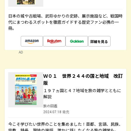
日本の城や古戦場、武将ゆかりの史跡、展示施設など、戦国時
代にまつわるスポットを徹底ガイドする歴史ファン必携の一
冊。
詳細を見る
AD
Ｗ０１ 世界２４４の国と地域 改訂
版
１９７ヵ国と４７地域を旅の雑学とともに
解説
旅の図鑑
2024.07.18 発売
今こそ学びたい世界のことを集めました！首都、言語、民族、
宗教、特長、現地の挨拶、誰かに話したくなる旅の雑学も。