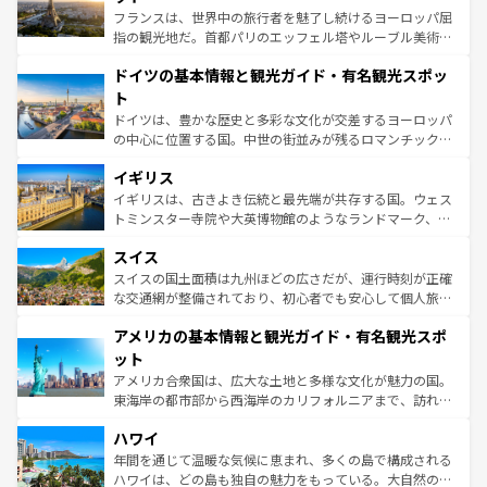
しい。
る。首都マドリードの洗練された雰囲気や、バルセロナの
フランスは、世界中の旅行者を魅了し続けるヨーロッパ屈
アートに溢れた街角から、地方では古代ローマ遺跡や中世
指の観光地だ。首都パリのエッフェル塔やルーブル美術館
の城塞都市、穏やかなビーチリゾートまで多彩な表情を見
といった象徴的なスポットから、田舎町の古風な美しさま
せる。地方によって風土や気候が異なるスペインはその個
ドイツの基本情報と観光ガイド・有名観光スポッ
で、幅広い魅力が詰まっている。華麗な宮殿、歴史的な大
性で訪れる人を魅了する。 なお、新着のスペイン情報は
コ
聖堂、美しいビーチ、そして豊かな自然が、訪れる者を心
ト
ンテンツ一覧
を参照してほしい。
から魅了する。また、フランスは美食の国としても知ら
ドイツは、豊かな歴史と多彩な文化が交差するヨーロッパ
れ、フランス料理はユネスコ無形文化遺産にも登録されて
の中心に位置する国。中世の街並みが残るロマンチック街
いる。シャンパンの発祥地であるランス、プロヴァンスの
道から、未来を先取りするようなモダンな都市まで多様な
香り高いラベンダー畑など、多彩な楽しみ方が可能だ。さ
イギリス
顔を持つこの国は、どこを歩いても飽きることがない。ベ
らに、パリ以外の地域にも魅力が溢れており、どの街角に
ルリンの文化的活気、バイエルン州のアルプスの絶景、そ
イギリスは、古きよき伝統と最先端が共存する国。ウェス
も豊かな歴史と文化が息づいている。パリ以外の個性あふ
してライン川沿いのワイン畑といった風景は必見。ビール
トミンスター寺院や大英博物館のようなランドマーク、歴
れる地方に足を運ぶとそれぞれで全く異なる文化を体験で
とソーセージを味わいながら地元の人と過ごす楽しい時間
史ある大学都市、美しい丘陵地帯や牧歌的な風景など、エ
きるだろう。 なお、新着のフランス情報は
コンテンツ一覧
スイス
は、お酒好きな人にはぜひ体験してほしい。 なお、新着の
リアごとに異なる魅力がある。また、優雅なアフタヌーン
を参照してほしい。
ドイツ情報は
コンテンツ一覧
を参照してほしい。
ティー、ビール好きにはたまらない英国パブ、サッカー観
スイスの国土面積は九州ほどの広さだが、運行時刻が正確
戦など、本場だからこそできる体験も豊富。イギリスを旅
な交通網が整備されており、初心者でも安心して個人旅行
して楽しみつくそう。 なお、新着のイギリス情報は
コンテ
を楽しめる。日本同様に時刻表どおりの旅が可能だ。中世
アメリカの基本情報と観光ガイド・有名観光スポ
ンツ一覧
を参照してほしい。
の建物がそのまま残る町や、スイスならではのユニークな
博物館もあり、アルプス観光だけでなく町歩きも満喫する
ット
ことができる。国民の所得が高いため物価も高いが、旅行
アメリカ合衆国は、広大な土地と多様な文化が魅力の国。
者向けの交通パス提供のサービスもあり、うまく活用すれ
東海岸の都市部から西海岸のカリフォルニアまで、訪れる
ば市内交通費無料で観光を楽しむこともできる。 なお、新
場所ごとに異なる風景と体験が待っている。ニューヨーク
着のスイス情報は
コンテンツ一覧
を参照してほしい。
ハワイ
のような巨大都市は、観光、ショッピング、エンターテイ
ンメントが詰まった刺激的なスポットだ。一方、アメリカ
年間を通じて温暖な気候に恵まれ、多くの島で構成される
西部には大自然が広がり、グランドキャニオンやイエロー
ハワイは、どの島も独自の魅力をもっている。大自然の神