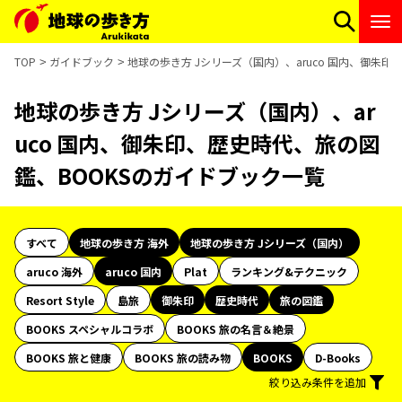
TOP
ガイドブック
地球の歩き方 Jシリーズ（国内）、aruco 国内、御朱
地球の歩き方 Jシリーズ（国内）、ar
uco 国内、御朱印、歴史時代、旅の図
鑑、BOOKSのガイドブック一覧
すべて
地球の歩き方 海外
地球の歩き方 Jシリーズ（国内）
aruco 海外
aruco 国内
Plat
ランキング&テクニック
Resort Style
島旅
御朱印
歴史時代
旅の図鑑
BOOKS スペシャルコラボ
BOOKS 旅の名言＆絶景
BOOKS 旅と健康
BOOKS 旅の読み物
BOOKS
D-Books
絞り込み条件を追加