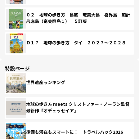
０２ 地球の歩き方 島旅 奄美大島 喜界島 加計
呂麻島（奄美群島１） ５訂版
Ｄ１７ 地球の歩き方 タイ ２０２７～２０２８
特設ページ
世界遺産ランキング
地球の歩き方 meets クリストファー・ノーラン監督
最新作『オデュッセイア』
準備も滞在もスマートに！ トラベルハック2026