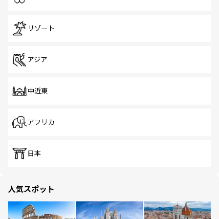
リゾート
アジア
中近東
アフリカ
日本
人気スポット