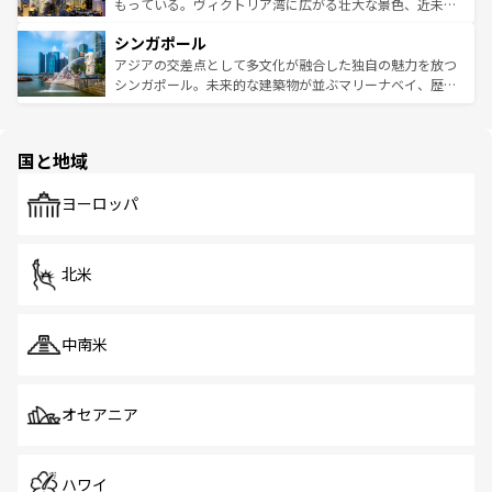
が旅行者を迎えてくれるので、きっと忘れられない旅にな
いビーチでリゾート気分を楽しむことができる。タイ料理
もっている。ヴィクトリア湾に広がる壮大な景色、近未来
るはずだ。 なお、新着のベトナム情報は
コンテンツ一覧
を
は世界的に有名で、屋台から高級レストランまで味覚を刺
的なアートスポット、そして歴史と現代が融合した町並
参照してほしい。
シンガポール
激する。気候は一年中温暖で、どの季節にも異なる楽しみ
み、どこを訪れても感動するはず。観光スポットが密集し
が待っている。親しみやすいタイの人々、仏教を中心とし
ており、効率よく見どころを回れるのも魅力。息をのむよ
アジアの交差点として多文化が融合した独自の魅力を放つ
た文化、そして多様な観光資源が、訪れる旅人を魅了し続
うな絶景から文化的な体験まで、香港を存分に楽しみ尽く
シンガポール。未来的な建築物が並ぶマリーナベイ、歴史
ける。 なお、新着のタイ情報は
コンテンツ一覧
を参照して
そう。 なお、新着の香港情報は
コンテンツ一覧
を参照して
と伝統を感じられるエスニックタウン、多数の緑豊かな公
ほしい。
ほしい。
園や自然保護区など、自然が調和した近代的な景観と文化
の多様性あふれるカラフルな町は、どこを歩いても新しい
国と地域
発見がある。さらに、治安のよさや充実した公共交通機関
も、旅行者にとっては魅力的なポイント。グルメも豊富
で、ホーカーズは地元の風情を楽しめる外せないスポット
ヨーロッパ
だ。訪れる人を飽きさせないシンガポールで、多様な魅力
を体感しよう。 なお、新着のシンガポール情報は
コンテン
ツ一覧
を参照してほしい。
北米
中南米
オセアニア
ハワイ