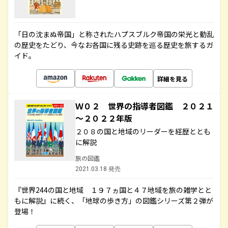
「日の沈まぬ帝国」と称されたハプスブルク帝国の栄光と動乱
の歴史をたどり、今なお各国に残る史跡を巡る歴史を旅するガ
イド。
詳細を見る
Ｗ０２ 世界の指導者図鑑 ２０２１
～２０２２年版
２０８の国と地域のリーダーを経歴ととも
に解説
旅の図鑑
2021.03.18 発売
『世界244の国と地域 １９７ヵ国と４７地域を旅の雑学とと
もに解説』に続く、「地球の歩き方」の図鑑シリーズ第２弾が
登場！