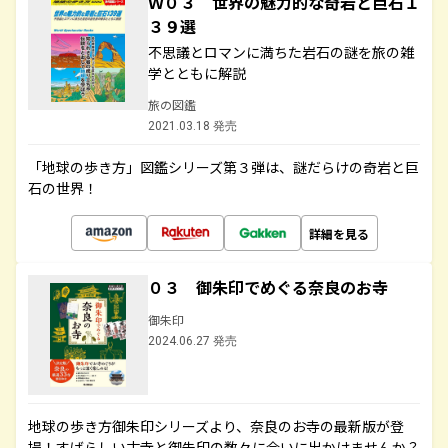
Ｗ０３ 世界の魅力的な奇岩と巨石１
３９選
不思議とロマンに満ちた岩石の謎を旅の雑
学とともに解説
旅の図鑑
2021.03.18 発売
「地球の歩き方」図鑑シリーズ第３弾は、謎だらけの奇岩と巨
石の世界！
詳細を見る
０３ 御朱印でめぐる奈良のお寺
御朱印
2024.06.27 発売
地球の歩き方御朱印シリーズより、奈良のお寺の最新版が登
場！すばらしい古寺と御朱印の数々に合いに出かけませんか？