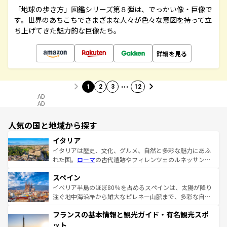
「地球の歩き方」図鑑シリーズ第８弾は、でっかい像・巨像で
す。世界のあちこちでさまざまな人々が色々な意図を持って立
ち上げてきた魅力的な巨像たち。
詳細を見る
…
1
2
3
12
AD
AD
人気の国と地域から探す
イタリア
イタリアは歴史、文化、グルメ、自然と多彩な魅力にあふ
れた国。
ローマ
の古代遺跡やフィレンツェのルネッサンス
美術、ヴェネツィアの運河など、歴史あるスポットはもち
スペイン
ろん、トスカーナの美しい田園風景やアマルフィ海岸の絶
景など、自然景観も見逃せない。観光の合間には、本場の
イベリア半島のほぼ80％を占めるスペインは、太陽が降り
ピザやパスタなど、絶品のイタリア料理を堪能することも
注ぐ地中海沿岸から雄大なピレネー山脈まで、多彩な自然
できる。朝目覚めてから夜眠るまで、すべての瞬間を楽し
と文化が詰まったヨーロッパ屈指の旅行先だ。多様な地域
フランスの基本情報と観光ガイド・有名観光スポ
ませてくれるイタリアで、忘れられない旅をしてみよう！
文化が根付くこの国では、情熱的なフラメンコ、熱気あふ
なお、新着のイタリア情報は
コンテンツ一覧
を参照してほ
れる闘牛、そして美味しいタパスが生活の一部となってい
ット