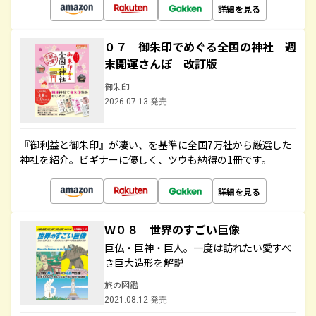
詳細を見る
０７ 御朱印でめぐる全国の神社 週
末開運さんぽ 改訂版
御朱印
2026.07.13 発売
『御利益と御朱印』が凄い、を基準に全国7万社から厳選した
神社を紹介。ビギナーに優しく、ツウも納得の1冊です。
詳細を見る
Ｗ０８ 世界のすごい巨像
巨仏・巨神・巨人。一度は訪れたい愛すべ
き巨大造形を解説
旅の図鑑
2021.08.12 発売