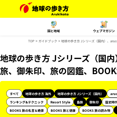
国と地域
ウェブマガジン
TOP
ガイドブック
地球の歩き方 Jシリーズ（国内）、aru
地球の歩き方 Jシリーズ（国内）
旅、御朱印、旅の図鑑、BOO
すべて
地球の歩き方 海外
地球の歩き方 Jシリーズ（国内）
aru
ランキング&テクニック
Resort Style
島旅
御朱印
歴史時
BOOKS 旅の名言＆絶景
BOOKS 旅と健康
BOOKS 旅の読み物