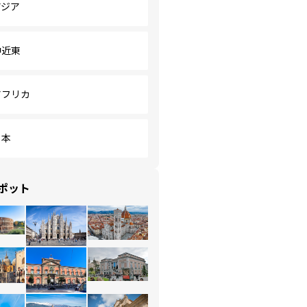
アジア
中近東
アフリカ
日本
ポット