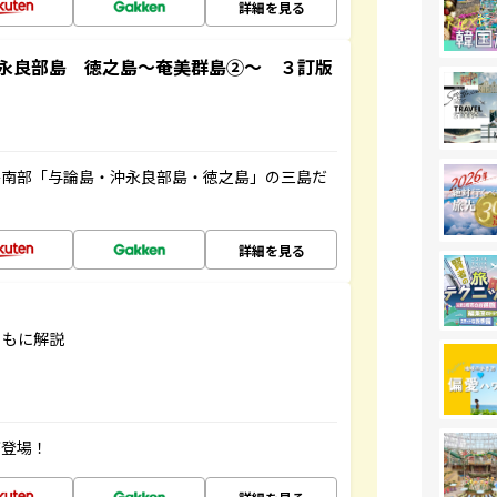
詳細を見る
永良部島 徳之島～奄美群島②～ ３訂版
島南部「与論島・沖永良部島・徳之島」の三島だ
詳細を見る
ともに解説
が登場！