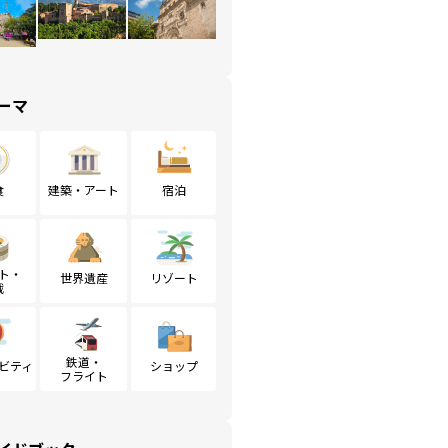
ーマ
食
建築・アート
宿泊
ト・
世界遺産
リゾート
戦
鉄道・
ビティ
ショップ
フライト