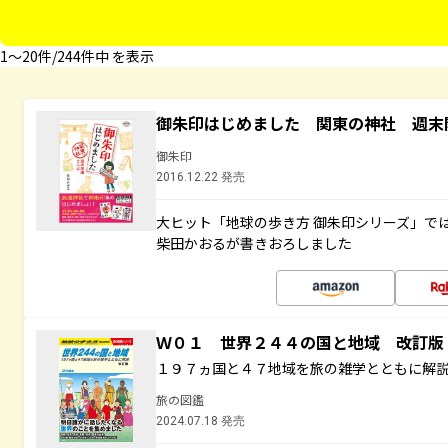
1〜20件/244件中 を表示
御朱印はじめました 関東の神社 週末
御朱印
2016.12.22 発売
大ヒット「地球の歩き方 御朱印シリーズ」で
柴田かおるが書きおろしました
Ｗ０１ 世界２４４の国と地域 改訂版
１９７ヵ国と４７地域を旅の雑学とともに解
旅の図鑑
2024.07.18 発売