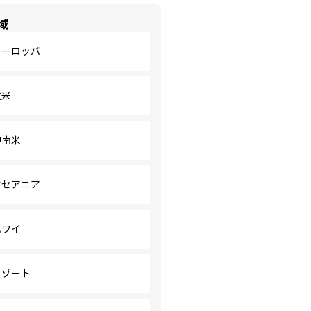
域
ヨーロッパ
北米
中南米
オセアニア
ハワイ
リゾート