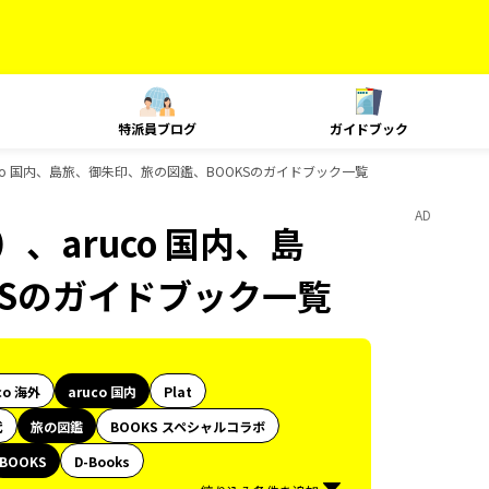
特派員ブログ
ガイドブック
co 国内、島旅、御朱印、旅の図鑑、BOOKSのガイドブック一覧
AD
、aruco 国内、島
KSのガイドブック一覧
co 海外
aruco 国内
Plat
代
旅の図鑑
BOOKS スペシャルコラボ
BOOKS
D-Books