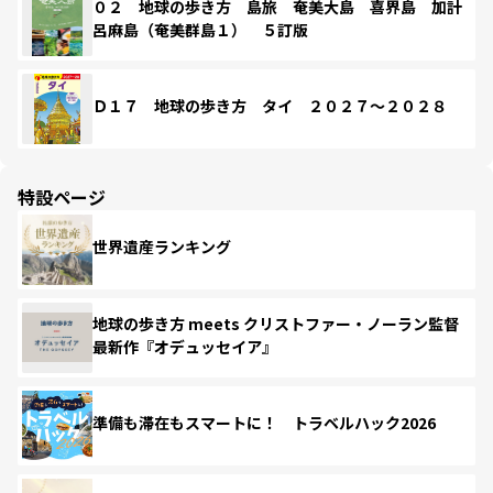
０２ 地球の歩き方 島旅 奄美大島 喜界島 加計
呂麻島（奄美群島１） ５訂版
Ｄ１７ 地球の歩き方 タイ ２０２７～２０２８
特設ページ
世界遺産ランキング
地球の歩き方 meets クリストファー・ノーラン監督
最新作『オデュッセイア』
準備も滞在もスマートに！ トラベルハック2026