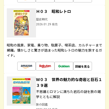
Ｈ０３ 昭和レトロ
歴史時代
2026.01.29 発売
昭和の風景、家電、乗り物、駄菓子、喫茶店、カルチャーまで
網羅。懐かしさと驚きが詰まった昭和レトロの魅力を旅するガ
イド。
詳細を見る
Ｗ０３ 世界の魅力的な奇岩と巨石１
３９選
不思議とロマンに満ちた岩石の謎を旅の雑
学とともに解説
旅の図鑑