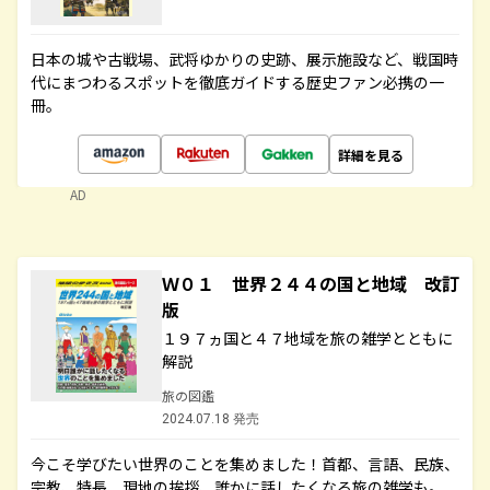
日本の城や古戦場、武将ゆかりの史跡、展示施設など、戦国時
代にまつわるスポットを徹底ガイドする歴史ファン必携の一
冊。
詳細を見る
AD
Ｗ０１ 世界２４４の国と地域 改訂
版
１９７ヵ国と４７地域を旅の雑学とともに
解説
旅の図鑑
2024.07.18 発売
今こそ学びたい世界のことを集めました！首都、言語、民族、
宗教、特長、現地の挨拶、誰かに話したくなる旅の雑学も。