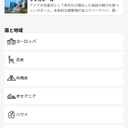
が待っている。親しみやすいタイの人々、仏教を中心とし
ており、効率よく見どころを回れるのも魅力。息をのむよ
アジアの交差点として多文化が融合した独自の魅力を放つ
た文化、そして多様な観光資源が、訪れる旅人を魅了し続
うな絶景から文化的な体験まで、香港を存分に楽しみ尽く
シンガポール。未来的な建築物が並ぶマリーナベイ、歴史
ける。 なお、新着のタイ情報は
コンテンツ一覧
を参照して
そう。 なお、新着の香港情報は
コンテンツ一覧
を参照して
と伝統を感じられるエスニックタウン、多数の緑豊かな公
ほしい。
ほしい。
園や自然保護区など、自然が調和した近代的な景観と文化
の多様性あふれるカラフルな町は、どこを歩いても新しい
国と地域
発見がある。さらに、治安のよさや充実した公共交通機関
も、旅行者にとっては魅力的なポイント。グルメも豊富
で、ホーカーズは地元の風情を楽しめる外せないスポット
ヨーロッパ
だ。訪れる人を飽きさせないシンガポールで、多様な魅力
を体感しよう。 なお、新着のシンガポール情報は
コンテン
ツ一覧
を参照してほしい。
北米
中南米
オセアニア
ハワイ