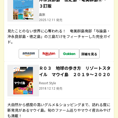
３訂版
島旅
2025.12.11 発売
見たことのない世界に心奪われる！ 奄美群島南部「与論島・
沖永良部島・徳之島」の三島だけをフィーチャーした完全ガイ
ド。
詳細を見る
Ｒ０３ 地球の歩き方 リゾートスタ
イル マウイ島 ２０１９～２０２０
Resort Style
2018.12.12 発売
大自然から感度の高いグルメ＆ショッピングまで、訪れる度に
新発見があるマウイ島。旬のファーム巡りやマウイ産おみやげ
も満載！