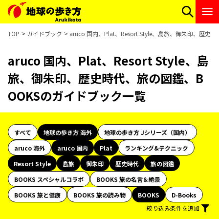
TOP
ガイドブック
aruco 国内、Plat、Resort Style、島旅、御朱印
aruco 国内、Plat、Resort Style、島
旅、御朱印、歴史時代、旅の図鑑、B
OOKSのガイドブック一覧
すべて
地球の歩き方 海外
地球の歩き方 Jシリーズ（国内）
aruco 海外
aruco 国内
Plat
ランキング&テクニック
Resort Style
島旅
御朱印
歴史時代
旅の図鑑
BOOKS スペシャルコラボ
BOOKS 旅の名言＆絶景
BOOKS 旅と健康
BOOKS 旅の読み物
BOOKS
D-Books
絞り込み条件を追加