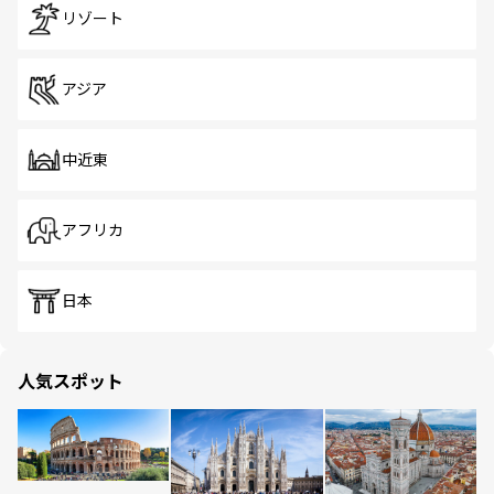
リゾート
アジア
中近東
アフリカ
日本
人気スポット