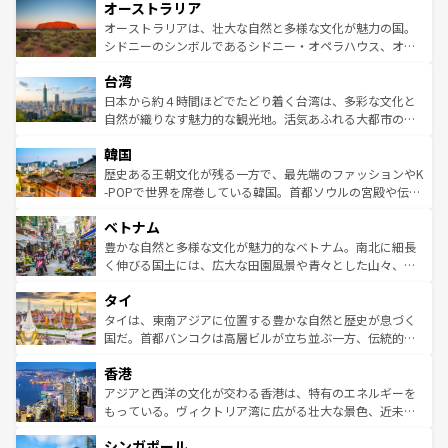
オーストラリア
部のニューオーリンズでは、音楽と美食が融合した独特の
ワイ島は見逃せない。また、定番の観光地といえばオアフ
文化が魅力。旅行者はアメリカの各地域で異なる魅力を楽
島だが、静かな自然を求めるならマウイ島やカウアイ島が
オーストラリアは、壮大な自然と多様な文化が魅力の国。
しみながら、その多様性と豊かな歴史を感じることができ
おすすめ。エメラルドグリーンに輝く海をはじめ、豊かな
シドニーのシンボルであるシドニー・オペラハウス、オー
るだろう。車でのロードトリップや列車の旅も、アメリカ
文化や歴史が息づいている。「アロハスピリット」と呼ば
ストラリア東海岸北部に広がる大サンゴ礁地帯グレートバ
ならではの贅沢な旅のスタイルだ。 なお、新着のアメリカ
台湾
れるおもてなしの心で訪れる人々を迎えてくれるハワイの
リアリーフや大陸中央部にそびえるウルル（エアーズロッ
情報は
コンテンツ一覧
を参照してほしい。
人々、おいしいローカルフードやハワイアンミュージッ
ク）、タスマニアの美しい原生林やケアンズの熱帯雨林な
日本から約４時間ほどでたどり着く台湾は、多彩な文化と
ク、伝統的なフラダンスなど、すべてがハワイの魅力を彩
ど、見どころがたくさん。また、カフェやワイン、オージ
自然が織りなす魅力的な観光地。活気あふれる大都市の台
っている。訪れるたびに新しい発見と感動が待っているハ
ービーフなどの食文化も豊かで、美味しいものであふれて
北やノスタルジックな町並みが人気な九份（ジォウフェ
ワイを、存分に味わってほしい。 なお、新着のハワイ情報
韓国
いる。アクティビティも充実しており、サーフィンやダイ
ン）、静ひつな山岳地帯である台湾東部など、都市の喧騒
は
コンテンツ一覧
を参照してほしい。
ビング、ハイキングなど、アウトドア好きにはたまらな
と山間の静けさが共存しており、訪れる人に新しい発見と
歴史ある王朝文化が残る一方で、最先端のファッションやK
い。オーストラリアの多彩な魅力を存分に味わいつくそ
驚きをもたらしてくれる。また、奥深い台湾の食文化も魅
-POPで世界を席巻している韓国。首都ソウルの宮殿や伝統
う。 なお、新着のオーストラリア情報は
コンテンツ一覧
を
力で、夜市などの屋台グルメから高級料理、ヘルシーで美
家屋が並ぶエリアでは韓国の歴史と文化に浸ることがで
参照してほしい。
ベトナム
容にもいいと評判のスイーツなど、バラエティ豊かな料理
き、地方に足を延ばせば四季折々の自然美を楽しむことが
が味わえる。 なお、新着の台湾情報は
コンテンツ一覧
を参
できる。そして、キムチや焼肉、絶品のストリートフード
豊かな自然と多様な文化が魅力的なベトナム。南北に細長
照してほしい。
まで、さまざまな韓国料理が待っている。夜には、韓国な
く伸びる国土には、広大な田園風景や青々とした山々、世
らではのナイトライフも堪能できる。あたたかいホスピタ
界遺産に登録された壮大な自然景観が点在し、都市部では
タイ
リティに包まれながら、韓国の多彩な魅力を心ゆくまで味
急速な発展と共に伝統が息づく。ハノイの古い町並みやホ
わってみてほしい。 なお、新着の韓国情報は
コンテンツ一
ーチミン市のフランス統治時代の建物も、独特の雰囲気を
タイは、東南アジアに位置する豊かな自然と歴史が息づく
覧
を参照してほしい。
醸し出している。また、バラエティの豊かさとおいしさで
国だ。首都バンコクは高層ビルが立ち並ぶ一方、伝統的な
世界中の食通を魅了してやまないベトナム料理も魅力のひ
寺院や市場がいたるところに点在し、古きよき文化と現代
香港
とつ。フォーやバインミー、ベトナムコーヒーなどは、ぜ
の活気が交差している。北部ではチェンマイなどの山岳地
ひ現地で味わいたい。どの地域を訪れてもあたたかい人々
帯で自然と触れ合い、南部ではプーケットやクラビの美し
アジアと西洋の文化が交わる香港は、特有のエネルギーを
が旅行者を迎えてくれるので、きっと忘れられない旅にな
いビーチでリゾート気分を楽しむことができる。タイ料理
もっている。ヴィクトリア湾に広がる壮大な景色、近未来
るはずだ。 なお、新着のベトナム情報は
コンテンツ一覧
を
は世界的に有名で、屋台から高級レストランまで味覚を刺
的なアートスポット、そして歴史と現代が融合した町並
参照してほしい。
シンガポール
激する。気候は一年中温暖で、どの季節にも異なる楽しみ
み、どこを訪れても感動するはず。観光スポットが密集し