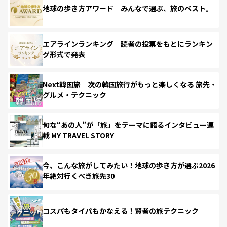
地球の歩き方アワード みんなで選ぶ、旅のベスト。
エアラインランキング 読者の投票をもとにランキン
グ形式で発表
Next韓国旅 次の韓国旅行がもっと楽しくなる 旅先・
グルメ・テクニック
旬な“あの人”が「旅」をテーマに語るインタビュー連
載 MY TRAVEL STORY
今、こんな旅がしてみたい！地球の歩き方が選ぶ2026
年絶対行くべき旅先30
コスパもタイパもかなえる！賢者の旅テクニック