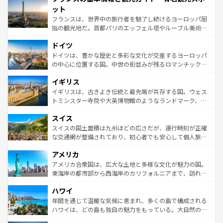
なお、新着のイタリア情報は
コンテンツ一覧
を参照してほ
れる闘牛、そして美味しいタパスが生活の一部となってい
ット
しい。
る。首都マドリードの洗練された雰囲気や、バルセロナの
フランスは、世界中の旅行者を魅了し続けるヨーロッパ屈
アートに溢れた街角から、地方では古代ローマ遺跡や中世
指の観光地だ。首都パリのエッフェル塔やルーブル美術館
の城塞都市、穏やかなビーチリゾートまで多彩な表情を見
といった象徴的なスポットから、田舎町の古風な美しさま
せる。地方によって風土や気候が異なるスペインはその個
ドイツ
で、幅広い魅力が詰まっている。華麗な宮殿、歴史的な大
性で訪れる人を魅了する。 なお、新着のスペイン情報は
コ
聖堂、美しいビーチ、そして豊かな自然が、訪れる者を心
ドイツは、豊かな歴史と多彩な文化が交差するヨーロッパ
ンテンツ一覧
を参照してほしい。
から魅了する。また、フランスは美食の国としても知ら
の中心に位置する国。中世の街並みが残るロマンチック街
れ、フランス料理はユネスコ無形文化遺産にも登録されて
道から、未来を先取りするようなモダンな都市まで多様な
イギリス
いる。シャンパンの発祥地であるランス、プロヴァンスの
顔を持つこの国は、どこを歩いても飽きることがない。ベ
香り高いラベンダー畑など、多彩な楽しみ方が可能だ。さ
ルリンの文化的活気、バイエルン州のアルプスの絶景、そ
イギリスは、古きよき伝統と最先端が共存する国。ウェス
らに、パリ以外の地域にも魅力が溢れており、どの街角に
してライン川沿いのワイン畑といった風景は必見。ビール
トミンスター寺院や大英博物館のようなランドマーク、歴
も豊かな歴史と文化が息づいている。パリ以外の個性あふ
とソーセージを味わいながら地元の人と過ごす楽しい時間
史ある大学都市、美しい丘陵地帯や牧歌的な風景など、エ
れる地方に足を運ぶとそれぞれで全く異なる文化を体験で
スイス
は、お酒好きな人にはぜひ体験してほしい。 なお、新着の
リアごとに異なる魅力がある。また、優雅なアフタヌーン
きるだろう。 なお、新着のフランス情報は
コンテンツ一覧
ドイツ情報は
コンテンツ一覧
を参照してほしい。
ティー、ビール好きにはたまらない英国パブ、サッカー観
スイスの国土面積は九州ほどの広さだが、運行時刻が正確
を参照してほしい。
戦など、本場だからこそできる体験も豊富。イギリスを旅
な交通網が整備されており、初心者でも安心して個人旅行
して楽しみつくそう。 なお、新着のイギリス情報は
コンテ
を楽しめる。日本同様に時刻表どおりの旅が可能だ。中世
アメリカ
ンツ一覧
を参照してほしい。
の建物がそのまま残る町や、スイスならではのユニークな
博物館もあり、アルプス観光だけでなく町歩きも満喫する
アメリカ合衆国は、広大な土地と多様な文化が魅力の国。
ことができる。国民の所得が高いため物価も高いが、旅行
東海岸の都市部から西海岸のカリフォルニアまで、訪れる
者向けの交通パス提供のサービスもあり、うまく活用すれ
場所ごとに異なる風景と体験が待っている。ニューヨーク
ハワイ
ば市内交通費無料で観光を楽しむこともできる。 なお、新
のような巨大都市は、観光、ショッピング、エンターテイ
着のスイス情報は
コンテンツ一覧
を参照してほしい。
ンメントが詰まった刺激的なスポットだ。一方、アメリカ
年間を通じて温暖な気候に恵まれ、多くの島で構成される
西部には大自然が広がり、グランドキャニオンやイエロー
ハワイは、どの島も独自の魅力をもっている。大自然の神
ストーン国立公園といった絶景が堪能できる。さらに、南
秘を感じたいなら、火山が生み出した壮大な景観を誇るハ