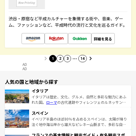
渋谷・原宿など平成カルチャーを象徴する街や、音楽、ゲー
ム、ファッションなど、平成時代の流行と文化を巡るガイド。
詳細を見る
…
1
2
3
14
AD
AD
人気の国と地域から探す
イタリア
イタリアは歴史、文化、グルメ、自然と多彩な魅力にあふ
れた国。
ローマ
の古代遺跡やフィレンツェのルネッサンス
美術、ヴェネツィアの運河など、歴史あるスポットはもち
スペイン
ろん、トスカーナの美しい田園風景やアマルフィ海岸の絶
景など、自然景観も見逃せない。観光の合間には、本場の
イベリア半島のほぼ80％を占めるスペインは、太陽が降り
ピザやパスタなど、絶品のイタリア料理を堪能することも
注ぐ地中海沿岸から雄大なピレネー山脈まで、多彩な自然
できる。朝目覚めてから夜眠るまで、すべての瞬間を楽し
と文化が詰まったヨーロッパ屈指の旅行先だ。多様な地域
フランスの基本情報と観光ガイド・有名観光スポ
ませてくれるイタリアで、忘れられない旅をしてみよう！
文化が根付くこの国では、情熱的なフラメンコ、熱気あふ