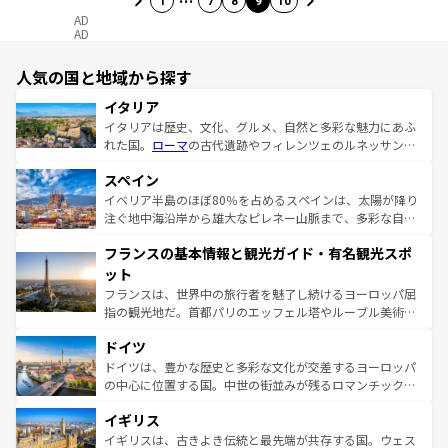
1
7
8
9
10
AD
AD
人気の国と地域から探す
イタリア
イタリアは歴史、文化、グルメ、自然と多彩な魅力にあふ
れた国。
ローマ
の古代遺跡やフィレンツェのルネッサンス
美術、ヴェネツィアの運河など、歴史あるスポットはもち
スペイン
ろん、トスカーナの美しい田園風景やアマルフィ海岸の絶
景など、自然景観も見逃せない。観光の合間には、本場の
イベリア半島のほぼ80％を占めるスペインは、太陽が降り
ピザやパスタなど、絶品のイタリア料理を堪能することも
注ぐ地中海沿岸から雄大なピレネー山脈まで、多彩な自然
できる。朝目覚めてから夜眠るまで、すべての瞬間を楽し
と文化が詰まったヨーロッパ屈指の旅行先だ。多様な地域
フランスの基本情報と観光ガイド・有名観光スポ
ませてくれるイタリアで、忘れられない旅をしてみよう！
文化が根付くこの国では、情熱的なフラメンコ、熱気あふ
なお、新着のイタリア情報は
コンテンツ一覧
を参照してほ
れる闘牛、そして美味しいタパスが生活の一部となってい
ット
しい。
る。首都マドリードの洗練された雰囲気や、バルセロナの
フランスは、世界中の旅行者を魅了し続けるヨーロッパ屈
アートに溢れた街角から、地方では古代ローマ遺跡や中世
指の観光地だ。首都パリのエッフェル塔やルーブル美術館
の城塞都市、穏やかなビーチリゾートまで多彩な表情を見
といった象徴的なスポットから、田舎町の古風な美しさま
せる。地方によって風土や気候が異なるスペインはその個
ドイツ
で、幅広い魅力が詰まっている。華麗な宮殿、歴史的な大
性で訪れる人を魅了する。 なお、新着のスペイン情報は
コ
聖堂、美しいビーチ、そして豊かな自然が、訪れる者を心
ドイツは、豊かな歴史と多彩な文化が交差するヨーロッパ
ンテンツ一覧
を参照してほしい。
から魅了する。また、フランスは美食の国としても知ら
の中心に位置する国。中世の街並みが残るロマンチック街
れ、フランス料理はユネスコ無形文化遺産にも登録されて
道から、未来を先取りするようなモダンな都市まで多様な
イギリス
いる。シャンパンの発祥地であるランス、プロヴァンスの
顔を持つこの国は、どこを歩いても飽きることがない。ベ
香り高いラベンダー畑など、多彩な楽しみ方が可能だ。さ
ルリンの文化的活気、バイエルン州のアルプスの絶景、そ
イギリスは、古きよき伝統と最先端が共存する国。ウェス