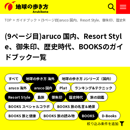
TOP
ガイドブック
(9ページ目)aruco 国内、Resort Style、御朱印、歴
(9ページ目)aruco 国内、Resort Styl
e、御朱印、歴史時代、BOOKSのガイ
ドブック一覧
すべて
地球の歩き方 海外
地球の歩き方 Jシリーズ（国内）
aruco 海外
aruco 国内
Plat
ランキング&テクニック
Resort Style
島旅
御朱印
歴史時代
旅の図鑑
BOOKS スペシャルコラボ
BOOKS 旅の名言＆絶景
BOOKS 旅と健康
BOOKS 旅の読み物
BOOKS
D-Books
絞り込み条件を追加