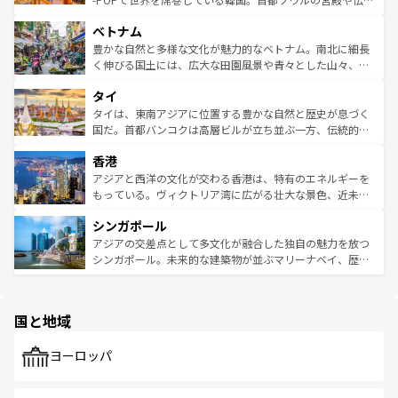
う。 なお、新着のオーストラリア情報は
コンテンツ一覧
を
力で、夜市などの屋台グルメから高級料理、ヘルシーで美
家屋が並ぶエリアでは韓国の歴史と文化に浸ることがで
参照してほしい。
ベトナム
容にもいいと評判のスイーツなど、バラエティ豊かな料理
き、地方に足を延ばせば四季折々の自然美を楽しむことが
が味わえる。 なお、新着の台湾情報は
コンテンツ一覧
を参
できる。そして、キムチや焼肉、絶品のストリートフード
豊かな自然と多様な文化が魅力的なベトナム。南北に細長
照してほしい。
まで、さまざまな韓国料理が待っている。夜には、韓国な
く伸びる国土には、広大な田園風景や青々とした山々、世
らではのナイトライフも堪能できる。あたたかいホスピタ
界遺産に登録された壮大な自然景観が点在し、都市部では
タイ
リティに包まれながら、韓国の多彩な魅力を心ゆくまで味
急速な発展と共に伝統が息づく。ハノイの古い町並みやホ
わってみてほしい。 なお、新着の韓国情報は
コンテンツ一
ーチミン市のフランス統治時代の建物も、独特の雰囲気を
タイは、東南アジアに位置する豊かな自然と歴史が息づく
覧
を参照してほしい。
醸し出している。また、バラエティの豊かさとおいしさで
国だ。首都バンコクは高層ビルが立ち並ぶ一方、伝統的な
世界中の食通を魅了してやまないベトナム料理も魅力のひ
寺院や市場がいたるところに点在し、古きよき文化と現代
香港
とつ。フォーやバインミー、ベトナムコーヒーなどは、ぜ
の活気が交差している。北部ではチェンマイなどの山岳地
ひ現地で味わいたい。どの地域を訪れてもあたたかい人々
帯で自然と触れ合い、南部ではプーケットやクラビの美し
アジアと西洋の文化が交わる香港は、特有のエネルギーを
が旅行者を迎えてくれるので、きっと忘れられない旅にな
いビーチでリゾート気分を楽しむことができる。タイ料理
もっている。ヴィクトリア湾に広がる壮大な景色、近未来
るはずだ。 なお、新着のベトナム情報は
コンテンツ一覧
を
は世界的に有名で、屋台から高級レストランまで味覚を刺
的なアートスポット、そして歴史と現代が融合した町並
参照してほしい。
シンガポール
激する。気候は一年中温暖で、どの季節にも異なる楽しみ
み、どこを訪れても感動するはず。観光スポットが密集し
が待っている。親しみやすいタイの人々、仏教を中心とし
ており、効率よく見どころを回れるのも魅力。息をのむよ
アジアの交差点として多文化が融合した独自の魅力を放つ
た文化、そして多様な観光資源が、訪れる旅人を魅了し続
うな絶景から文化的な体験まで、香港を存分に楽しみ尽く
シンガポール。未来的な建築物が並ぶマリーナベイ、歴史
ける。 なお、新着のタイ情報は
コンテンツ一覧
を参照して
そう。 なお、新着の香港情報は
コンテンツ一覧
を参照して
と伝統を感じられるエスニックタウン、多数の緑豊かな公
ほしい。
ほしい。
園や自然保護区など、自然が調和した近代的な景観と文化
の多様性あふれるカラフルな町は、どこを歩いても新しい
国と地域
発見がある。さらに、治安のよさや充実した公共交通機関
も、旅行者にとっては魅力的なポイント。グルメも豊富
で、ホーカーズは地元の風情を楽しめる外せないスポット
ヨーロッパ
だ。訪れる人を飽きさせないシンガポールで、多様な魅力
を体感しよう。 なお、新着のシンガポール情報は
コンテン