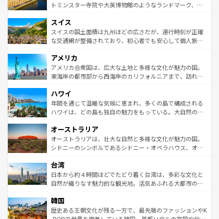
らに、パリ以外の地域にも魅力が溢れており、どの街角に
してライン川沿いのワイン畑といった風景は必見。ビール
トミンスター寺院や大英博物館のようなランドマーク、歴
も豊かな歴史と文化が息づいている。パリ以外の個性あふ
とソーセージを味わいながら地元の人と過ごす楽しい時間
史ある大学都市、美しい丘陵地帯や牧歌的な風景など、エ
れる地方に足を運ぶとそれぞれで全く異なる文化を体験で
スイス
は、お酒好きな人にはぜひ体験してほしい。 なお、新着の
リアごとに異なる魅力がある。また、優雅なアフタヌーン
きるだろう。 なお、新着のフランス情報は
コンテンツ一覧
ドイツ情報は
コンテンツ一覧
を参照してほしい。
ティー、ビール好きにはたまらない英国パブ、サッカー観
スイスの国土面積は九州ほどの広さだが、運行時刻が正確
を参照してほしい。
戦など、本場だからこそできる体験も豊富。イギリスを旅
な交通網が整備されており、初心者でも安心して個人旅行
して楽しみつくそう。 なお、新着のイギリス情報は
コンテ
を楽しめる。日本同様に時刻表どおりの旅が可能だ。中世
アメリカ
ンツ一覧
を参照してほしい。
の建物がそのまま残る町や、スイスならではのユニークな
博物館もあり、アルプス観光だけでなく町歩きも満喫する
アメリカ合衆国は、広大な土地と多様な文化が魅力の国。
ことができる。国民の所得が高いため物価も高いが、旅行
東海岸の都市部から西海岸のカリフォルニアまで、訪れる
者向けの交通パス提供のサービスもあり、うまく活用すれ
場所ごとに異なる風景と体験が待っている。ニューヨーク
ハワイ
ば市内交通費無料で観光を楽しむこともできる。 なお、新
のような巨大都市は、観光、ショッピング、エンターテイ
着のスイス情報は
コンテンツ一覧
を参照してほしい。
ンメントが詰まった刺激的なスポットだ。一方、アメリカ
年間を通じて温暖な気候に恵まれ、多くの島で構成される
西部には大自然が広がり、グランドキャニオンやイエロー
ハワイは、どの島も独自の魅力をもっている。大自然の神
ストーン国立公園といった絶景が堪能できる。さらに、南
秘を感じたいなら、火山が生み出した壮大な景観を誇るハ
オーストラリア
部のニューオーリンズでは、音楽と美食が融合した独特の
ワイ島は見逃せない。また、定番の観光地といえばオアフ
文化が魅力。旅行者はアメリカの各地域で異なる魅力を楽
島だが、静かな自然を求めるならマウイ島やカウアイ島が
オーストラリアは、壮大な自然と多様な文化が魅力の国。
しみながら、その多様性と豊かな歴史を感じることができ
おすすめ。エメラルドグリーンに輝く海をはじめ、豊かな
シドニーのシンボルであるシドニー・オペラハウス、オー
るだろう。車でのロードトリップや列車の旅も、アメリカ
文化や歴史が息づいている。「アロハスピリット」と呼ば
ストラリア東海岸北部に広がる大サンゴ礁地帯グレートバ
ならではの贅沢な旅のスタイルだ。 なお、新着のアメリカ
台湾
れるおもてなしの心で訪れる人々を迎えてくれるハワイの
リアリーフや大陸中央部にそびえるウルル（エアーズロッ
情報は
コンテンツ一覧
を参照してほしい。
人々、おいしいローカルフードやハワイアンミュージッ
ク）、タスマニアの美しい原生林やケアンズの熱帯雨林な
日本から約４時間ほどでたどり着く台湾は、多彩な文化と
ク、伝統的なフラダンスなど、すべてがハワイの魅力を彩
ど、見どころがたくさん。また、カフェやワイン、オージ
自然が織りなす魅力的な観光地。活気あふれる大都市の台
っている。訪れるたびに新しい発見と感動が待っているハ
ービーフなどの食文化も豊かで、美味しいものであふれて
北やノスタルジックな町並みが人気な九份（ジォウフェ
ワイを、存分に味わってほしい。 なお、新着のハワイ情報
韓国
いる。アクティビティも充実しており、サーフィンやダイ
ン）、静ひつな山岳地帯である台湾東部など、都市の喧騒
は
コンテンツ一覧
を参照してほしい。
ビング、ハイキングなど、アウトドア好きにはたまらな
と山間の静けさが共存しており、訪れる人に新しい発見と
歴史ある王朝文化が残る一方で、最先端のファッションやK
い。オーストラリアの多彩な魅力を存分に味わいつくそ
驚きをもたらしてくれる。また、奥深い台湾の食文化も魅
-POPで世界を席巻している韓国。首都ソウルの宮殿や伝統