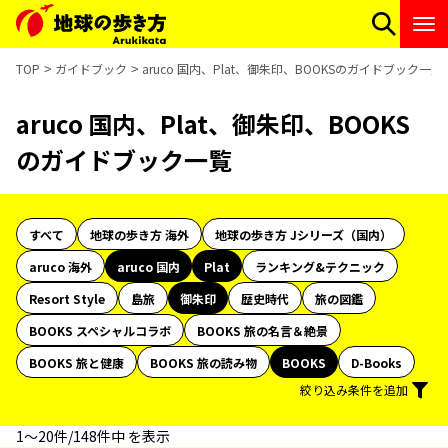
TOP
ガイドブック
aruco 国内、Plat、御朱印、BOOKSのガイドブック一覧
aruco 国内、Plat、御朱印、BOOKS
のガイドブック一覧
すべて
地球の歩き方 海外
地球の歩き方 Jシリーズ（国内）
aruco 海外
aruco 国内
Plat
ランキング&テクニック
Resort Style
島旅
御朱印
歴史時代
旅の図鑑
BOOKS スペシャルコラボ
BOOKS 旅の名言＆絶景
BOOKS 旅と健康
BOOKS 旅の読み物
BOOKS
D-Books
絞り込み条件を追加
1〜20件/148件中 を表示