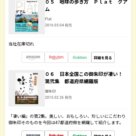
０５ 地球の歩き方 Ｐｌａｔ グア
ム
Plat
2016.03.04 発売
当社在庫切れ
詳細を見る
０６ 日本全国この御朱印が凄い！
第弐集 都道府県網羅版
御朱印
2015.02.26 発売
「凄い編」の第2集。美しい、おもしろい、珍しいにこだわり
御朱印そのものを今回は47都道府県を網羅して紹介します。