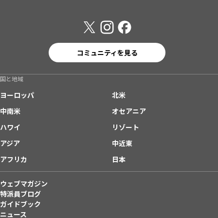
コミュニティを見る
国と地域
ヨーロッパ
北米
中南米
オセアニア
ハワイ
リゾート
アジア
中近東
アフリカ
日本
ウェブマガジン
特派員ブログ
ガイドブック
ニュース