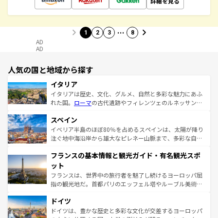
詳細を見る
…
1
2
3
8
AD
AD
人気の国と地域から探す
イタリア
イタリアは歴史、文化、グルメ、自然と多彩な魅力にあふ
れた国。
ローマ
の古代遺跡やフィレンツェのルネッサンス
美術、ヴェネツィアの運河など、歴史あるスポットはもち
スペイン
ろん、トスカーナの美しい田園風景やアマルフィ海岸の絶
景など、自然景観も見逃せない。観光の合間には、本場の
イベリア半島のほぼ80％を占めるスペインは、太陽が降り
ピザやパスタなど、絶品のイタリア料理を堪能することも
注ぐ地中海沿岸から雄大なピレネー山脈まで、多彩な自然
できる。朝目覚めてから夜眠るまで、すべての瞬間を楽し
と文化が詰まったヨーロッパ屈指の旅行先だ。多様な地域
フランスの基本情報と観光ガイド・有名観光スポ
ませてくれるイタリアで、忘れられない旅をしてみよう！
文化が根付くこの国では、情熱的なフラメンコ、熱気あふ
なお、新着のイタリア情報は
コンテンツ一覧
を参照してほ
れる闘牛、そして美味しいタパスが生活の一部となってい
ット
しい。
る。首都マドリードの洗練された雰囲気や、バルセロナの
フランスは、世界中の旅行者を魅了し続けるヨーロッパ屈
アートに溢れた街角から、地方では古代ローマ遺跡や中世
指の観光地だ。首都パリのエッフェル塔やルーブル美術館
の城塞都市、穏やかなビーチリゾートまで多彩な表情を見
といった象徴的なスポットから、田舎町の古風な美しさま
せる。地方によって風土や気候が異なるスペインはその個
ドイツ
で、幅広い魅力が詰まっている。華麗な宮殿、歴史的な大
性で訪れる人を魅了する。 なお、新着のスペイン情報は
コ
聖堂、美しいビーチ、そして豊かな自然が、訪れる者を心
ドイツは、豊かな歴史と多彩な文化が交差するヨーロッパ
ンテンツ一覧
を参照してほしい。