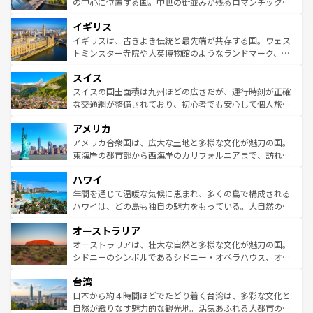
から魅了する。また、フランスは美食の国としても知ら
の中心に位置する国。中世の街並みが残るロマンチック街
れ、フランス料理はユネスコ無形文化遺産にも登録されて
道から、未来を先取りするようなモダンな都市まで多様な
イギリス
いる。シャンパンの発祥地であるランス、プロヴァンスの
顔を持つこの国は、どこを歩いても飽きることがない。ベ
香り高いラベンダー畑など、多彩な楽しみ方が可能だ。さ
ルリンの文化的活気、バイエルン州のアルプスの絶景、そ
イギリスは、古きよき伝統と最先端が共存する国。ウェス
らに、パリ以外の地域にも魅力が溢れており、どの街角に
してライン川沿いのワイン畑といった風景は必見。ビール
トミンスター寺院や大英博物館のようなランドマーク、歴
も豊かな歴史と文化が息づいている。パリ以外の個性あふ
とソーセージを味わいながら地元の人と過ごす楽しい時間
史ある大学都市、美しい丘陵地帯や牧歌的な風景など、エ
れる地方に足を運ぶとそれぞれで全く異なる文化を体験で
スイス
は、お酒好きな人にはぜひ体験してほしい。 なお、新着の
リアごとに異なる魅力がある。また、優雅なアフタヌーン
きるだろう。 なお、新着のフランス情報は
コンテンツ一覧
ドイツ情報は
コンテンツ一覧
を参照してほしい。
ティー、ビール好きにはたまらない英国パブ、サッカー観
スイスの国土面積は九州ほどの広さだが、運行時刻が正確
を参照してほしい。
戦など、本場だからこそできる体験も豊富。イギリスを旅
な交通網が整備されており、初心者でも安心して個人旅行
して楽しみつくそう。 なお、新着のイギリス情報は
コンテ
を楽しめる。日本同様に時刻表どおりの旅が可能だ。中世
アメリカ
ンツ一覧
を参照してほしい。
の建物がそのまま残る町や、スイスならではのユニークな
博物館もあり、アルプス観光だけでなく町歩きも満喫する
アメリカ合衆国は、広大な土地と多様な文化が魅力の国。
ことができる。国民の所得が高いため物価も高いが、旅行
東海岸の都市部から西海岸のカリフォルニアまで、訪れる
者向けの交通パス提供のサービスもあり、うまく活用すれ
場所ごとに異なる風景と体験が待っている。ニューヨーク
ハワイ
ば市内交通費無料で観光を楽しむこともできる。 なお、新
のような巨大都市は、観光、ショッピング、エンターテイ
着のスイス情報は
コンテンツ一覧
を参照してほしい。
ンメントが詰まった刺激的なスポットだ。一方、アメリカ
年間を通じて温暖な気候に恵まれ、多くの島で構成される
西部には大自然が広がり、グランドキャニオンやイエロー
ハワイは、どの島も独自の魅力をもっている。大自然の神
ストーン国立公園といった絶景が堪能できる。さらに、南
秘を感じたいなら、火山が生み出した壮大な景観を誇るハ
オーストラリア
部のニューオーリンズでは、音楽と美食が融合した独特の
ワイ島は見逃せない。また、定番の観光地といえばオアフ
文化が魅力。旅行者はアメリカの各地域で異なる魅力を楽
島だが、静かな自然を求めるならマウイ島やカウアイ島が
オーストラリアは、壮大な自然と多様な文化が魅力の国。
しみながら、その多様性と豊かな歴史を感じることができ
おすすめ。エメラルドグリーンに輝く海をはじめ、豊かな
シドニーのシンボルであるシドニー・オペラハウス、オー
るだろう。車でのロードトリップや列車の旅も、アメリカ
文化や歴史が息づいている。「アロハスピリット」と呼ば
ストラリア東海岸北部に広がる大サンゴ礁地帯グレートバ
ならではの贅沢な旅のスタイルだ。 なお、新着のアメリカ
台湾
れるおもてなしの心で訪れる人々を迎えてくれるハワイの
リアリーフや大陸中央部にそびえるウルル（エアーズロッ
情報は
コンテンツ一覧
を参照してほしい。
人々、おいしいローカルフードやハワイアンミュージッ
ク）、タスマニアの美しい原生林やケアンズの熱帯雨林な
日本から約４時間ほどでたどり着く台湾は、多彩な文化と
ク、伝統的なフラダンスなど、すべてがハワイの魅力を彩
ど、見どころがたくさん。また、カフェやワイン、オージ
自然が織りなす魅力的な観光地。活気あふれる大都市の台