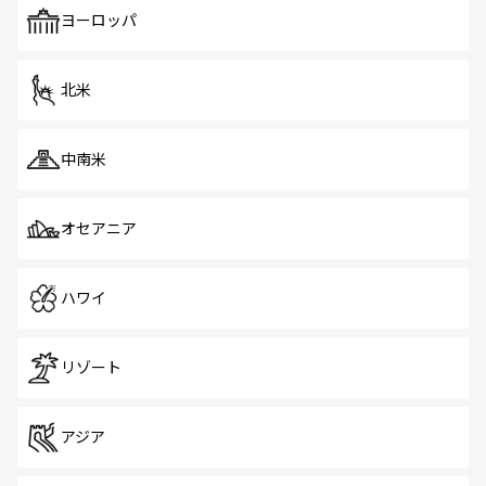
で、ホーカーズは地元の風情を楽しめる外せないスポット
ヨーロッパ
だ。訪れる人を飽きさせないシンガポールで、多様な魅力
を体感しよう。 なお、新着のシンガポール情報は
コンテン
ツ一覧
を参照してほしい。
北米
中南米
オセアニア
ハワイ
リゾート
アジア