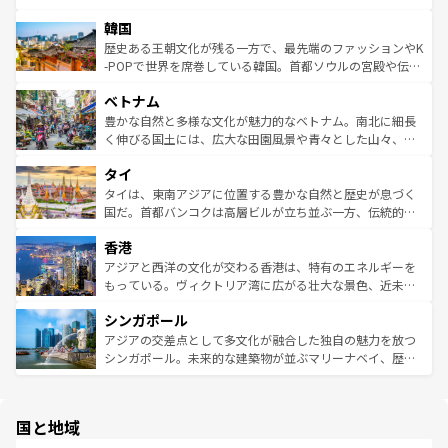
っている。訪れるたびに新しい発見と感動が待っているハ
ービーフなどの食文化も豊かで、美味しいものであふれて
北やノスタルジックな町並みが人気な九份（ジォウフェ
ワイを、存分に味わってほしい。 なお、新着のハワイ情報
韓国
いる。アクティビティも充実しており、サーフィンやダイ
ン）、静ひつな山岳地帯である台湾東部など、都市の喧騒
は
コンテンツ一覧
を参照してほしい。
ビング、ハイキングなど、アウトドア好きにはたまらな
と山間の静けさが共存しており、訪れる人に新しい発見と
歴史ある王朝文化が残る一方で、最先端のファッションやK
い。オーストラリアの多彩な魅力を存分に味わいつくそ
驚きをもたらしてくれる。また、奥深い台湾の食文化も魅
-POPで世界を席巻している韓国。首都ソウルの宮殿や伝統
う。 なお、新着のオーストラリア情報は
コンテンツ一覧
を
力で、夜市などの屋台グルメから高級料理、ヘルシーで美
家屋が並ぶエリアでは韓国の歴史と文化に浸ることがで
参照してほしい。
ベトナム
容にもいいと評判のスイーツなど、バラエティ豊かな料理
き、地方に足を延ばせば四季折々の自然美を楽しむことが
が味わえる。 なお、新着の台湾情報は
コンテンツ一覧
を参
できる。そして、キムチや焼肉、絶品のストリートフード
豊かな自然と多様な文化が魅力的なベトナム。南北に細長
照してほしい。
まで、さまざまな韓国料理が待っている。夜には、韓国な
く伸びる国土には、広大な田園風景や青々とした山々、世
らではのナイトライフも堪能できる。あたたかいホスピタ
界遺産に登録された壮大な自然景観が点在し、都市部では
タイ
リティに包まれながら、韓国の多彩な魅力を心ゆくまで味
急速な発展と共に伝統が息づく。ハノイの古い町並みやホ
わってみてほしい。 なお、新着の韓国情報は
コンテンツ一
ーチミン市のフランス統治時代の建物も、独特の雰囲気を
タイは、東南アジアに位置する豊かな自然と歴史が息づく
覧
を参照してほしい。
醸し出している。また、バラエティの豊かさとおいしさで
国だ。首都バンコクは高層ビルが立ち並ぶ一方、伝統的な
世界中の食通を魅了してやまないベトナム料理も魅力のひ
寺院や市場がいたるところに点在し、古きよき文化と現代
香港
とつ。フォーやバインミー、ベトナムコーヒーなどは、ぜ
の活気が交差している。北部ではチェンマイなどの山岳地
ひ現地で味わいたい。どの地域を訪れてもあたたかい人々
帯で自然と触れ合い、南部ではプーケットやクラビの美し
アジアと西洋の文化が交わる香港は、特有のエネルギーを
が旅行者を迎えてくれるので、きっと忘れられない旅にな
いビーチでリゾート気分を楽しむことができる。タイ料理
もっている。ヴィクトリア湾に広がる壮大な景色、近未来
るはずだ。 なお、新着のベトナム情報は
コンテンツ一覧
を
は世界的に有名で、屋台から高級レストランまで味覚を刺
的なアートスポット、そして歴史と現代が融合した町並
参照してほしい。
シンガポール
激する。気候は一年中温暖で、どの季節にも異なる楽しみ
み、どこを訪れても感動するはず。観光スポットが密集し
が待っている。親しみやすいタイの人々、仏教を中心とし
ており、効率よく見どころを回れるのも魅力。息をのむよ
アジアの交差点として多文化が融合した独自の魅力を放つ
た文化、そして多様な観光資源が、訪れる旅人を魅了し続
うな絶景から文化的な体験まで、香港を存分に楽しみ尽く
シンガポール。未来的な建築物が並ぶマリーナベイ、歴史
ける。 なお、新着のタイ情報は
コンテンツ一覧
を参照して
そう。 なお、新着の香港情報は
コンテンツ一覧
を参照して
と伝統を感じられるエスニックタウン、多数の緑豊かな公
ほしい。
ほしい。
園や自然保護区など、自然が調和した近代的な景観と文化
の多様性あふれるカラフルな町は、どこを歩いても新しい
国と地域
発見がある。さらに、治安のよさや充実した公共交通機関
も、旅行者にとっては魅力的なポイント。グルメも豊富