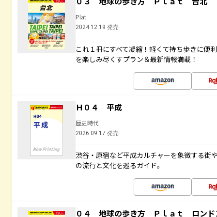
０３ 地球の歩き方 Ｐｌａｔ 台北
Plat
2024.12.19 発売
これ１冊にすべて凝縮！軽くて持ち歩きに便
を楽しみ尽くすプラン＆最新情報満載！
Ｈ０４ 平成
歴史時代
2026.09.17 発売
渋谷・原宿など平成カルチャーを象徴する街
の流行と文化を巡るガイド。
０４ 地球の歩き方 Ｐｌａｔ ロンド