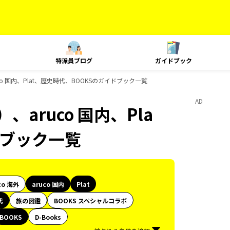
特派員ブログ
ガイドブック
o 国内、Plat、歴史時代、BOOKSのガイドブック一覧
AD
aruco 国内、Pla
ドブック一覧
co 海外
aruco 国内
Plat
代
旅の図鑑
BOOKS スペシャルコラボ
BOOKS
D-Books