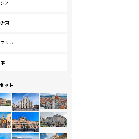
アジア
中近東
アフリカ
日本
ポット