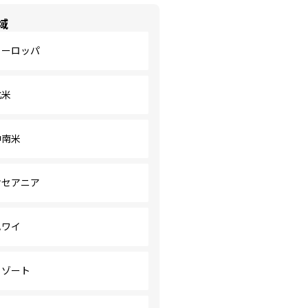
域
ヨーロッパ
北米
中南米
オセアニア
ハワイ
リゾート