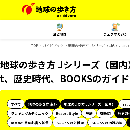
国と地域
ウェブマガジン
TOP
ガイドブック
地球の歩き方 Jシリーズ（国内）、aruc
地球の歩き方 Jシリーズ（国内）、
t、歴史時代、BOOKSのガイ
すべて
地球の歩き方 海外
地球の歩き方 Jシリーズ（国内）
aru
ランキング&テクニック
Resort Style
島旅
御朱印
歴史時
BOOKS 旅の名言＆絶景
BOOKS 旅と健康
BOOKS 旅の読み物