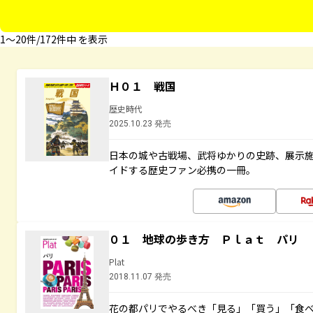
1〜20件/172件中 を表示
Ｈ０１ 戦国
歴史時代
2025.10.23 発売
日本の城や古戦場、武将ゆかりの史跡、展示
イドする歴史ファン必携の一冊。
０１ 地球の歩き方 Ｐｌａｔ パリ
Plat
2018.11.07 発売
花の都パリでやるべき「見る」「買う」「食