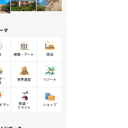
ーマ
食
建築・アート
宿泊
ト・
世界遺産
リゾート
戦
鉄道・
ビティ
ショップ
フライト