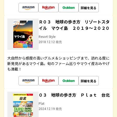
詳細を見る
Ｒ０３ 地球の歩き方 リゾートスタ
イル マウイ島 ２０１９～２０２０
Resort Style
2018.12.12 発売
大自然から感度の高いグルメ＆ショッピングまで、訪れる度に
新発見があるマウイ島。旬のファーム巡りやマウイ産おみやげ
も満載！
詳細を見る
０３ 地球の歩き方 Ｐｌａｔ 台北
Plat
2024.12.19 発売