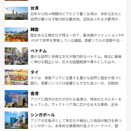
るだろう。車でのロードトリップや列車の旅も、アメリカ
文化や歴史が息づいている。「アロハスピリット」と呼ば
ストラリア東海岸北部に広がる大サンゴ礁地帯グレートバ
ならではの贅沢な旅のスタイルだ。 なお、新着のアメリカ
台湾
れるおもてなしの心で訪れる人々を迎えてくれるハワイの
リアリーフや大陸中央部にそびえるウルル（エアーズロッ
情報は
コンテンツ一覧
を参照してほしい。
人々、おいしいローカルフードやハワイアンミュージッ
ク）、タスマニアの美しい原生林やケアンズの熱帯雨林な
日本から約４時間ほどでたどり着く台湾は、多彩な文化と
ク、伝統的なフラダンスなど、すべてがハワイの魅力を彩
ど、見どころがたくさん。また、カフェやワイン、オージ
自然が織りなす魅力的な観光地。活気あふれる大都市の台
っている。訪れるたびに新しい発見と感動が待っているハ
ービーフなどの食文化も豊かで、美味しいものであふれて
北やノスタルジックな町並みが人気な九份（ジォウフェ
ワイを、存分に味わってほしい。 なお、新着のハワイ情報
韓国
いる。アクティビティも充実しており、サーフィンやダイ
ン）、静ひつな山岳地帯である台湾東部など、都市の喧騒
は
コンテンツ一覧
を参照してほしい。
ビング、ハイキングなど、アウトドア好きにはたまらな
と山間の静けさが共存しており、訪れる人に新しい発見と
歴史ある王朝文化が残る一方で、最先端のファッションやK
い。オーストラリアの多彩な魅力を存分に味わいつくそ
驚きをもたらしてくれる。また、奥深い台湾の食文化も魅
-POPで世界を席巻している韓国。首都ソウルの宮殿や伝統
う。 なお、新着のオーストラリア情報は
コンテンツ一覧
を
力で、夜市などの屋台グルメから高級料理、ヘルシーで美
家屋が並ぶエリアでは韓国の歴史と文化に浸ることがで
参照してほしい。
ベトナム
容にもいいと評判のスイーツなど、バラエティ豊かな料理
き、地方に足を延ばせば四季折々の自然美を楽しむことが
が味わえる。 なお、新着の台湾情報は
コンテンツ一覧
を参
できる。そして、キムチや焼肉、絶品のストリートフード
豊かな自然と多様な文化が魅力的なベトナム。南北に細長
照してほしい。
まで、さまざまな韓国料理が待っている。夜には、韓国な
く伸びる国土には、広大な田園風景や青々とした山々、世
らではのナイトライフも堪能できる。あたたかいホスピタ
界遺産に登録された壮大な自然景観が点在し、都市部では
タイ
リティに包まれながら、韓国の多彩な魅力を心ゆくまで味
急速な発展と共に伝統が息づく。ハノイの古い町並みやホ
わってみてほしい。 なお、新着の韓国情報は
コンテンツ一
ーチミン市のフランス統治時代の建物も、独特の雰囲気を
タイは、東南アジアに位置する豊かな自然と歴史が息づく
覧
を参照してほしい。
醸し出している。また、バラエティの豊かさとおいしさで
国だ。首都バンコクは高層ビルが立ち並ぶ一方、伝統的な
世界中の食通を魅了してやまないベトナム料理も魅力のひ
寺院や市場がいたるところに点在し、古きよき文化と現代
香港
とつ。フォーやバインミー、ベトナムコーヒーなどは、ぜ
の活気が交差している。北部ではチェンマイなどの山岳地
ひ現地で味わいたい。どの地域を訪れてもあたたかい人々
帯で自然と触れ合い、南部ではプーケットやクラビの美し
アジアと西洋の文化が交わる香港は、特有のエネルギーを
が旅行者を迎えてくれるので、きっと忘れられない旅にな
いビーチでリゾート気分を楽しむことができる。タイ料理
もっている。ヴィクトリア湾に広がる壮大な景色、近未来
るはずだ。 なお、新着のベトナム情報は
コンテンツ一覧
を
は世界的に有名で、屋台から高級レストランまで味覚を刺
的なアートスポット、そして歴史と現代が融合した町並
参照してほしい。
シンガポール
激する。気候は一年中温暖で、どの季節にも異なる楽しみ
み、どこを訪れても感動するはず。観光スポットが密集し
が待っている。親しみやすいタイの人々、仏教を中心とし
ており、効率よく見どころを回れるのも魅力。息をのむよ
アジアの交差点として多文化が融合した独自の魅力を放つ
た文化、そして多様な観光資源が、訪れる旅人を魅了し続
うな絶景から文化的な体験まで、香港を存分に楽しみ尽く
シンガポール。未来的な建築物が並ぶマリーナベイ、歴史
ける。 なお、新着のタイ情報は
コンテンツ一覧
を参照して
そう。 なお、新着の香港情報は
コンテンツ一覧
を参照して
と伝統を感じられるエスニックタウン、多数の緑豊かな公