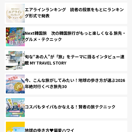
エアラインランキング 読者の投票をもとにランキン
グ形式で発表
Next韓国旅 次の韓国旅行がもっと楽しくなる 旅先・
グルメ・テクニック
旬な“あの人”が「旅」をテーマに語るインタビュー連
載 MY TRAVEL STORY
今、こんな旅がしてみたい！地球の歩き方が選ぶ2026
年絶対行くべき旅先30
コスパもタイパもかなえる！賢者の旅テクニック
地球の歩き方♥偏愛ハワイ