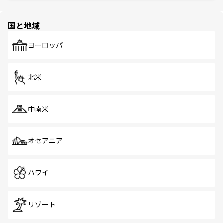
ほしい。
ほしい。
園や自然保護区など、自然が調和した近代的な景観と文化
の多様性あふれるカラフルな町は、どこを歩いても新しい
国と地域
発見がある。さらに、治安のよさや充実した公共交通機関
も、旅行者にとっては魅力的なポイント。グルメも豊富
で、ホーカーズは地元の風情を楽しめる外せないスポット
ヨーロッパ
だ。訪れる人を飽きさせないシンガポールで、多様な魅力
を体感しよう。 なお、新着のシンガポール情報は
コンテン
ツ一覧
を参照してほしい。
北米
中南米
オセアニア
ハワイ
リゾート