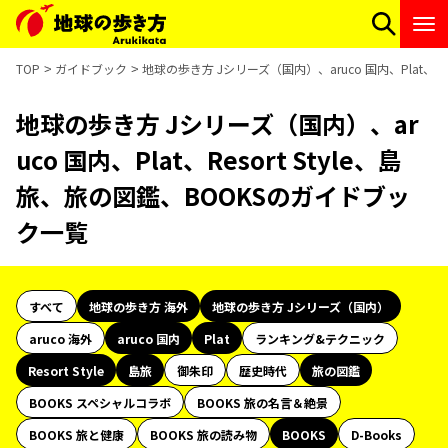
TOP
ガイドブック
地球の歩き方 Jシリーズ（国内）、aruco 国内、Plat、R
地球の歩き方 Jシリーズ（国内）、ar
uco 国内、Plat、Resort Style、島
旅、旅の図鑑、BOOKSのガイドブッ
ク一覧
すべて
地球の歩き方 海外
地球の歩き方 Jシリーズ（国内）
aruco 海外
aruco 国内
Plat
ランキング&テクニック
Resort Style
島旅
御朱印
歴史時代
旅の図鑑
BOOKS スペシャルコラボ
BOOKS 旅の名言＆絶景
BOOKS 旅と健康
BOOKS 旅の読み物
BOOKS
D-Books