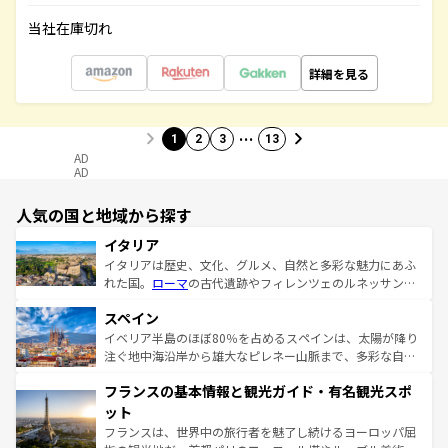
当社在庫切れ
詳細を見る
…
1
2
3
13
AD
AD
人気の国と地域から探す
イタリア
イタリアは歴史、文化、グルメ、自然と多彩な魅力にあふ
れた国。
ローマ
の古代遺跡やフィレンツェのルネッサンス
美術、ヴェネツィアの運河など、歴史あるスポットはもち
スペイン
ろん、トスカーナの美しい田園風景やアマルフィ海岸の絶
景など、自然景観も見逃せない。観光の合間には、本場の
イベリア半島のほぼ80％を占めるスペインは、太陽が降り
ピザやパスタなど、絶品のイタリア料理を堪能することも
注ぐ地中海沿岸から雄大なピレネー山脈まで、多彩な自然
できる。朝目覚めてから夜眠るまで、すべての瞬間を楽し
と文化が詰まったヨーロッパ屈指の旅行先だ。多様な地域
フランスの基本情報と観光ガイド・有名観光スポ
ませてくれるイタリアで、忘れられない旅をしてみよう！
文化が根付くこの国では、情熱的なフラメンコ、熱気あふ
なお、新着のイタリア情報は
コンテンツ一覧
を参照してほ
れる闘牛、そして美味しいタパスが生活の一部となってい
ット
しい。
る。首都マドリードの洗練された雰囲気や、バルセロナの
フランスは、世界中の旅行者を魅了し続けるヨーロッパ屈
アートに溢れた街角から、地方では古代ローマ遺跡や中世