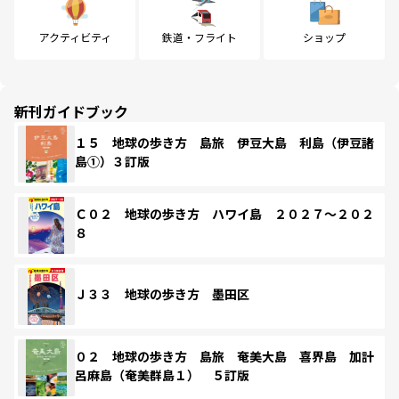
アクティビティ
鉄道・フライト
ショップ
新刊ガイドブック
１５ 地球の歩き方 島旅 伊豆大島 利島（伊豆諸
島①）３訂版
Ｃ０２ 地球の歩き方 ハワイ島 ２０２７～２０２
８
Ｊ３３ 地球の歩き方 墨田区
０２ 地球の歩き方 島旅 奄美大島 喜界島 加計
呂麻島（奄美群島１） ５訂版