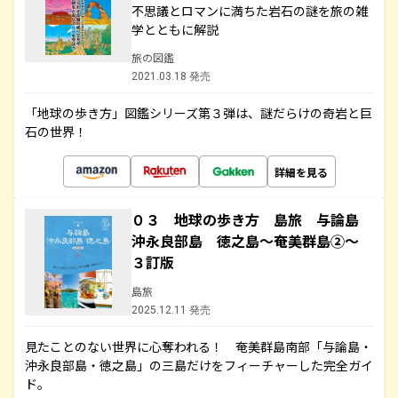
不思議とロマンに満ちた岩石の謎を旅の雑
学とともに解説
旅の図鑑
2021.03.18 発売
「地球の歩き方」図鑑シリーズ第３弾は、謎だらけの奇岩と巨
石の世界！
詳細を見る
０３ 地球の歩き方 島旅 与論島
沖永良部島 徳之島～奄美群島②～
３訂版
島旅
2025.12.11 発売
見たことのない世界に心奪われる！ 奄美群島南部「与論島・
沖永良部島・徳之島」の三島だけをフィーチャーした完全ガイ
ド。