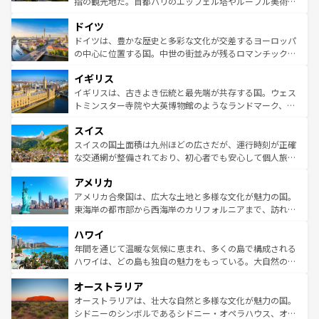
指の観光地だ。首都パリのエッフェル塔やルーブル美術館
の城塞都市、穏やかなビーチリゾートまで多彩な表情を見
といった象徴的なスポットから、田舎町の古風な美しさま
せる。地方によって風土や気候が異なるスペインはその個
ドイツ
で、幅広い魅力が詰まっている。華麗な宮殿、歴史的な大
性で訪れる人を魅了する。 なお、新着のスペイン情報は
コ
聖堂、美しいビーチ、そして豊かな自然が、訪れる者を心
ドイツは、豊かな歴史と多彩な文化が交差するヨーロッパ
ンテンツ一覧
を参照してほしい。
から魅了する。また、フランスは美食の国としても知ら
の中心に位置する国。中世の街並みが残るロマンチック街
れ、フランス料理はユネスコ無形文化遺産にも登録されて
道から、未来を先取りするようなモダンな都市まで多様な
イギリス
いる。シャンパンの発祥地であるランス、プロヴァンスの
顔を持つこの国は、どこを歩いても飽きることがない。ベ
香り高いラベンダー畑など、多彩な楽しみ方が可能だ。さ
ルリンの文化的活気、バイエルン州のアルプスの絶景、そ
イギリスは、古きよき伝統と最先端が共存する国。ウェス
らに、パリ以外の地域にも魅力が溢れており、どの街角に
してライン川沿いのワイン畑といった風景は必見。ビール
トミンスター寺院や大英博物館のようなランドマーク、歴
も豊かな歴史と文化が息づいている。パリ以外の個性あふ
とソーセージを味わいながら地元の人と過ごす楽しい時間
史ある大学都市、美しい丘陵地帯や牧歌的な風景など、エ
れる地方に足を運ぶとそれぞれで全く異なる文化を体験で
スイス
は、お酒好きな人にはぜひ体験してほしい。 なお、新着の
リアごとに異なる魅力がある。また、優雅なアフタヌーン
きるだろう。 なお、新着のフランス情報は
コンテンツ一覧
ドイツ情報は
コンテンツ一覧
を参照してほしい。
ティー、ビール好きにはたまらない英国パブ、サッカー観
スイスの国土面積は九州ほどの広さだが、運行時刻が正確
を参照してほしい。
戦など、本場だからこそできる体験も豊富。イギリスを旅
な交通網が整備されており、初心者でも安心して個人旅行
して楽しみつくそう。 なお、新着のイギリス情報は
コンテ
を楽しめる。日本同様に時刻表どおりの旅が可能だ。中世
アメリカ
ンツ一覧
を参照してほしい。
の建物がそのまま残る町や、スイスならではのユニークな
博物館もあり、アルプス観光だけでなく町歩きも満喫する
アメリカ合衆国は、広大な土地と多様な文化が魅力の国。
ことができる。国民の所得が高いため物価も高いが、旅行
東海岸の都市部から西海岸のカリフォルニアまで、訪れる
者向けの交通パス提供のサービスもあり、うまく活用すれ
場所ごとに異なる風景と体験が待っている。ニューヨーク
ハワイ
ば市内交通費無料で観光を楽しむこともできる。 なお、新
のような巨大都市は、観光、ショッピング、エンターテイ
着のスイス情報は
コンテンツ一覧
を参照してほしい。
ンメントが詰まった刺激的なスポットだ。一方、アメリカ
年間を通じて温暖な気候に恵まれ、多くの島で構成される
西部には大自然が広がり、グランドキャニオンやイエロー
ハワイは、どの島も独自の魅力をもっている。大自然の神
ストーン国立公園といった絶景が堪能できる。さらに、南
秘を感じたいなら、火山が生み出した壮大な景観を誇るハ
オーストラリア
部のニューオーリンズでは、音楽と美食が融合した独特の
ワイ島は見逃せない。また、定番の観光地といえばオアフ
文化が魅力。旅行者はアメリカの各地域で異なる魅力を楽
島だが、静かな自然を求めるならマウイ島やカウアイ島が
オーストラリアは、壮大な自然と多様な文化が魅力の国。
しみながら、その多様性と豊かな歴史を感じることができ
おすすめ。エメラルドグリーンに輝く海をはじめ、豊かな
シドニーのシンボルであるシドニー・オペラハウス、オー