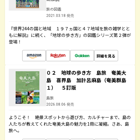
旅の図鑑
2021.03.18 発売
『世界244の国と地域 １９７ヵ国と４７地域を旅の雑学とと
もに解説』に続く、「地球の歩き方」の図鑑シリーズ第２弾が
登場！
詳細を見る
０２ 地球の歩き方 島旅 奄美大
島 喜界島 加計呂麻島（奄美群島
１） ５訂版
島旅
2026.08.06 発売
ようこそ！ 絶景スポットから遊び方、カルチャーまで、島の
人たちが教えてくれた奄美大島の魅力を1冊に凝縮。さあ、島
旅へ。