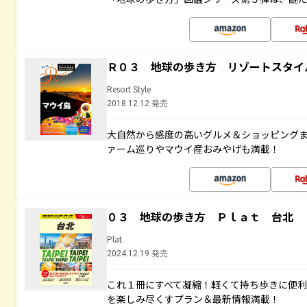
Ｒ０３ 地球の歩き方 リゾートスタイ
Resort Style
2018.12.12 発売
大自然から感度の高いグルメ＆ショッピング
ァーム巡りやマウイ産おみやげも満載！
０３ 地球の歩き方 Ｐｌａｔ 台北
Plat
2024.12.19 発売
これ１冊にすべて凝縮！軽くて持ち歩きに便
を楽しみ尽くすプラン＆最新情報満載！