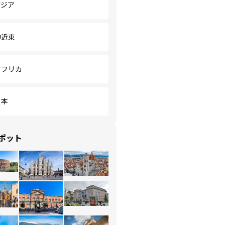
アジア
中近東
アフリカ
日本
ポット