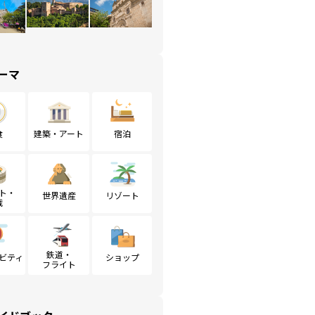
ーマ
食
建築・アート
宿泊
ト・
世界遺産
リゾート
戦
鉄道・
ビティ
ショップ
フライト