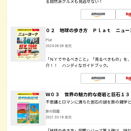
る自然派グルメも見逃せない！
０２ 地球の歩き方 Ｐｌａｔ ニュー
Plat
2024.08.08 発売
「ＮＹでやるべきこと」「見るべきもの」を
介！！ ハンディなガイドブック。
Ｗ０３ 世界の魅力的な奇岩と巨石１
不思議とロマンに満ちた岩石の謎を旅の雑学
旅の図鑑
2021.03.18 発売
「地球の歩き方」図鑑シリーズ第３弾は、謎