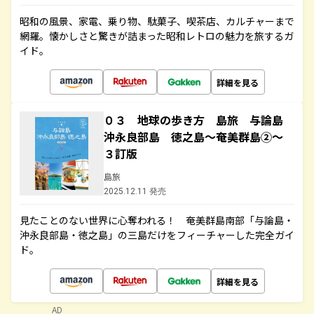
昭和の風景、家電、乗り物、駄菓子、喫茶店、カルチャーまで
網羅。懐かしさと驚きが詰まった昭和レトロの魅力を旅するガ
イド。
詳細を見る
０３ 地球の歩き方 島旅 与論島
沖永良部島 徳之島～奄美群島②～
３訂版
島旅
2025.12.11 発売
見たことのない世界に心奪われる！ 奄美群島南部「与論島・
沖永良部島・徳之島」の三島だけをフィーチャーした完全ガイ
ド。
詳細を見る
AD