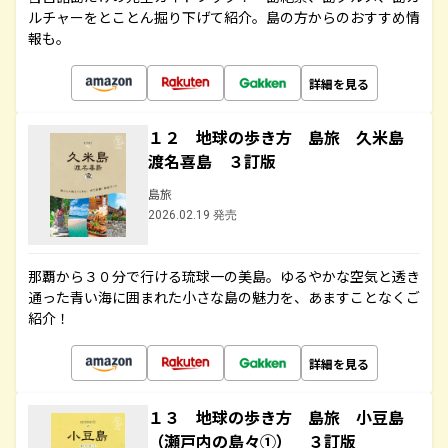
ルチャーをとことん掘り下げて紹介。島の方からのおすすめ情
報も。
詳細を見る
１２ 地球の歩き方 島旅 久米島
渡名喜島 ３訂版
島旅
2026.02.19 発売
那覇から３０分で行ける琉球一の美島。ゆるやかな空気と透き
通った青い海に囲まれた小さな島の魅力を、あますことなくご
紹介！
詳細を見る
１３ 地球の歩き方 島旅 小豆島
（瀬戸内の島々①） ３訂版