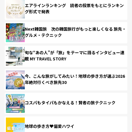
エアラインランキング 読者の投票をもとにランキン
グ形式で発表
Next韓国旅 次の韓国旅行がもっと楽しくなる 旅先・
グルメ・テクニック
旬な“あの人”が「旅」をテーマに語るインタビュー連
載 MY TRAVEL STORY
今、こんな旅がしてみたい！地球の歩き方が選ぶ2026
年絶対行くべき旅先30
コスパもタイパもかなえる！賢者の旅テクニック
地球の歩き方♥偏愛ハワイ