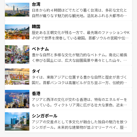
ならではの贅沢な旅のスタイルだ。 なお、新着のアメリカ
台湾
れるおもてなしの心で訪れる人々を迎えてくれるハワイの
リアリーフや大陸中央部にそびえるウルル（エアーズロッ
情報は
コンテンツ一覧
を参照してほしい。
人々、おいしいローカルフードやハワイアンミュージッ
ク）、タスマニアの美しい原生林やケアンズの熱帯雨林な
日本から約４時間ほどでたどり着く台湾は、多彩な文化と
ク、伝統的なフラダンスなど、すべてがハワイの魅力を彩
ど、見どころがたくさん。また、カフェやワイン、オージ
自然が織りなす魅力的な観光地。活気あふれる大都市の台
っている。訪れるたびに新しい発見と感動が待っているハ
ービーフなどの食文化も豊かで、美味しいものであふれて
北やノスタルジックな町並みが人気な九份（ジォウフェ
ワイを、存分に味わってほしい。 なお、新着のハワイ情報
韓国
いる。アクティビティも充実しており、サーフィンやダイ
ン）、静ひつな山岳地帯である台湾東部など、都市の喧騒
は
コンテンツ一覧
を参照してほしい。
ビング、ハイキングなど、アウトドア好きにはたまらな
と山間の静けさが共存しており、訪れる人に新しい発見と
歴史ある王朝文化が残る一方で、最先端のファッションやK
い。オーストラリアの多彩な魅力を存分に味わいつくそ
驚きをもたらしてくれる。また、奥深い台湾の食文化も魅
-POPで世界を席巻している韓国。首都ソウルの宮殿や伝統
う。 なお、新着のオーストラリア情報は
コンテンツ一覧
を
力で、夜市などの屋台グルメから高級料理、ヘルシーで美
家屋が並ぶエリアでは韓国の歴史と文化に浸ることがで
参照してほしい。
ベトナム
容にもいいと評判のスイーツなど、バラエティ豊かな料理
き、地方に足を延ばせば四季折々の自然美を楽しむことが
が味わえる。 なお、新着の台湾情報は
コンテンツ一覧
を参
できる。そして、キムチや焼肉、絶品のストリートフード
豊かな自然と多様な文化が魅力的なベトナム。南北に細長
照してほしい。
まで、さまざまな韓国料理が待っている。夜には、韓国な
く伸びる国土には、広大な田園風景や青々とした山々、世
らではのナイトライフも堪能できる。あたたかいホスピタ
界遺産に登録された壮大な自然景観が点在し、都市部では
タイ
リティに包まれながら、韓国の多彩な魅力を心ゆくまで味
急速な発展と共に伝統が息づく。ハノイの古い町並みやホ
わってみてほしい。 なお、新着の韓国情報は
コンテンツ一
ーチミン市のフランス統治時代の建物も、独特の雰囲気を
タイは、東南アジアに位置する豊かな自然と歴史が息づく
覧
を参照してほしい。
醸し出している。また、バラエティの豊かさとおいしさで
国だ。首都バンコクは高層ビルが立ち並ぶ一方、伝統的な
世界中の食通を魅了してやまないベトナム料理も魅力のひ
寺院や市場がいたるところに点在し、古きよき文化と現代
香港
とつ。フォーやバインミー、ベトナムコーヒーなどは、ぜ
の活気が交差している。北部ではチェンマイなどの山岳地
ひ現地で味わいたい。どの地域を訪れてもあたたかい人々
帯で自然と触れ合い、南部ではプーケットやクラビの美し
アジアと西洋の文化が交わる香港は、特有のエネルギーを
が旅行者を迎えてくれるので、きっと忘れられない旅にな
いビーチでリゾート気分を楽しむことができる。タイ料理
もっている。ヴィクトリア湾に広がる壮大な景色、近未来
るはずだ。 なお、新着のベトナム情報は
コンテンツ一覧
を
は世界的に有名で、屋台から高級レストランまで味覚を刺
的なアートスポット、そして歴史と現代が融合した町並
参照してほしい。
シンガポール
激する。気候は一年中温暖で、どの季節にも異なる楽しみ
み、どこを訪れても感動するはず。観光スポットが密集し
が待っている。親しみやすいタイの人々、仏教を中心とし
ており、効率よく見どころを回れるのも魅力。息をのむよ
アジアの交差点として多文化が融合した独自の魅力を放つ
た文化、そして多様な観光資源が、訪れる旅人を魅了し続
うな絶景から文化的な体験まで、香港を存分に楽しみ尽く
シンガポール。未来的な建築物が並ぶマリーナベイ、歴史
ける。 なお、新着のタイ情報は
コンテンツ一覧
を参照して
そう。 なお、新着の香港情報は
コンテンツ一覧
を参照して
と伝統を感じられるエスニックタウン、多数の緑豊かな公