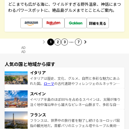
どこまでも広がる海に、ワイルドすぎる野外温泉、神話にまつ
わるパワースポットに、絶品島グルメまでとことんご案内。
詳細を見る
…
1
2
3
7
AD
AD
人気の国と地域から探す
イタリア
イタリアは歴史、文化、グルメ、自然と多彩な魅力にあふ
れた国。
ローマ
の古代遺跡やフィレンツェのルネッサンス
美術、ヴェネツィアの運河など、歴史あるスポットはもち
スペイン
ろん、トスカーナの美しい田園風景やアマルフィ海岸の絶
景など、自然景観も見逃せない。観光の合間には、本場の
イベリア半島のほぼ80％を占めるスペインは、太陽が降り
ピザやパスタなど、絶品のイタリア料理を堪能することも
注ぐ地中海沿岸から雄大なピレネー山脈まで、多彩な自然
できる。朝目覚めてから夜眠るまで、すべての瞬間を楽し
と文化が詰まったヨーロッパ屈指の旅行先だ。多様な地域
フランス
ませてくれるイタリアで、忘れられない旅をしてみよう！
文化が根付くこの国では、情熱的なフラメンコ、熱気あふ
なお、新着のイタリア情報は
コンテンツ一覧
を参照してほ
れる闘牛、そして美味しいタパスが生活の一部となってい
フランスは、世界中の旅行者を魅了し続けるヨーロッパ屈
しい。
る。首都マドリードの洗練された雰囲気や、バルセロナの
指の観光地だ。首都パリのエッフェル塔やルーブル美術館