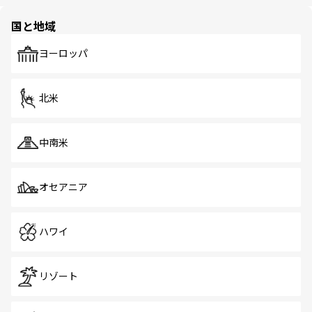
ほしい。
ほしい。
園や自然保護区など、自然が調和した近代的な景観と文化
の多様性あふれるカラフルな町は、どこを歩いても新しい
国と地域
発見がある。さらに、治安のよさや充実した公共交通機関
も、旅行者にとっては魅力的なポイント。グルメも豊富
で、ホーカーズは地元の風情を楽しめる外せないスポット
ヨーロッパ
だ。訪れる人を飽きさせないシンガポールで、多様な魅力
を体感しよう。 なお、新着のシンガポール情報は
コンテン
ツ一覧
を参照してほしい。
北米
中南米
オセアニア
ハワイ
リゾート