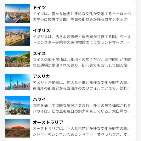
アートに溢れた街角から、地方では古代ローマ遺跡や中世
といった象徴的なスポットから、田舎町の古風な美しさま
ドイツ
の城塞都市、穏やかなビーチリゾートまで多彩な表情を見
で、幅広い魅力が詰まっている。華麗な宮殿、歴史的な大
せる。地方によって風土や気候が異なるスペインはその個
聖堂、美しいビーチ、そして豊かな自然が、訪れる者を心
ドイツは、豊かな歴史と多彩な文化が交差するヨーロッパ
性で訪れる人を魅了する。 なお、新着のスペイン情報は
コ
から魅了する。また、フランスは美食の国としても知ら
の中心に位置する国。中世の街並みが残るロマンチック街
ンテンツ一覧
を参照してほしい。
れ、フランス料理はユネスコ無形文化遺産にも登録されて
道から、未来を先取りするようなモダンな都市まで多様な
イギリス
いる。シャンパンの発祥地であるランス、プロヴァンスの
顔を持つこの国は、どこを歩いても飽きることがない。ベ
香り高いラベンダー畑など、多彩な楽しみ方が可能だ。さ
ルリンの文化的活気、バイエルン州のアルプスの絶景、そ
イギリスは、古きよき伝統と最先端が共存する国。ウェス
らに、パリ以外の地域にも魅力が溢れており、どの街角に
してライン川沿いのワイン畑といった風景は必見。ビール
トミンスター寺院や大英博物館のようなランドマーク、歴
も豊かな歴史と文化が息づいている。パリ以外の個性あふ
とソーセージを味わいながら地元の人と過ごす楽しい時間
史ある大学都市、美しい丘陵地帯や牧歌的な風景など、エ
れる地方に足を運ぶとそれぞれで全く異なる文化を体験で
スイス
は、お酒好きな人にはぜひ体験してほしい。 なお、新着の
リアごとに異なる魅力がある。また、優雅なアフタヌーン
きるだろう。 なお、新着のフランス情報は
コンテンツ一覧
ドイツ情報は
コンテンツ一覧
を参照してほしい。
ティー、ビール好きにはたまらない英国パブ、サッカー観
スイスの国土面積は九州ほどの広さだが、運行時刻が正確
を参照してほしい。
戦など、本場だからこそできる体験も豊富。イギリスを旅
な交通網が整備されており、初心者でも安心して個人旅行
して楽しみつくそう。 なお、新着のイギリス情報は
コンテ
を楽しめる。日本同様に時刻表どおりの旅が可能だ。中世
アメリカ
ンツ一覧
を参照してほしい。
の建物がそのまま残る町や、スイスならではのユニークな
博物館もあり、アルプス観光だけでなく町歩きも満喫する
アメリカ合衆国は、広大な土地と多様な文化が魅力の国。
ことができる。国民の所得が高いため物価も高いが、旅行
東海岸の都市部から西海岸のカリフォルニアまで、訪れる
者向けの交通パス提供のサービスもあり、うまく活用すれ
場所ごとに異なる風景と体験が待っている。ニューヨーク
ハワイ
ば市内交通費無料で観光を楽しむこともできる。 なお、新
のような巨大都市は、観光、ショッピング、エンターテイ
着のスイス情報は
コンテンツ一覧
を参照してほしい。
ンメントが詰まった刺激的なスポットだ。一方、アメリカ
年間を通じて温暖な気候に恵まれ、多くの島で構成される
西部には大自然が広がり、グランドキャニオンやイエロー
ハワイは、どの島も独自の魅力をもっている。大自然の神
ストーン国立公園といった絶景が堪能できる。さらに、南
秘を感じたいなら、火山が生み出した壮大な景観を誇るハ
オーストラリア
部のニューオーリンズでは、音楽と美食が融合した独特の
ワイ島は見逃せない。また、定番の観光地といえばオアフ
文化が魅力。旅行者はアメリカの各地域で異なる魅力を楽
島だが、静かな自然を求めるならマウイ島やカウアイ島が
オーストラリアは、壮大な自然と多様な文化が魅力の国。
しみながら、その多様性と豊かな歴史を感じることができ
おすすめ。エメラルドグリーンに輝く海をはじめ、豊かな
シドニーのシンボルであるシドニー・オペラハウス、オー
るだろう。車でのロードトリップや列車の旅も、アメリカ
文化や歴史が息づいている。「アロハスピリット」と呼ば
ストラリア東海岸北部に広がる大サンゴ礁地帯グレートバ