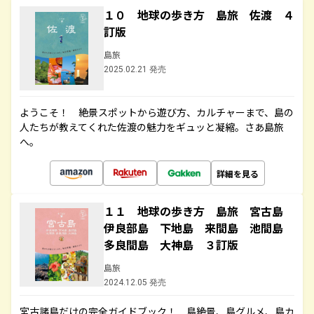
１０ 地球の歩き方 島旅 佐渡 ４
訂版
島旅
2025.02.21 発売
ようこそ！ 絶景スポットから遊び方、カルチャーまで、島の
人たちが教えてくれた佐渡の魅力をギュッと凝縮。さあ島旅
へ。
詳細を見る
１１ 地球の歩き方 島旅 宮古島
伊良部島 下地島 来間島 池間島
多良間島 大神島 ３訂版
島旅
2024.12.05 発売
宮古諸島だけの完全ガイドブック！ 島絶景、島グルメ、島カ