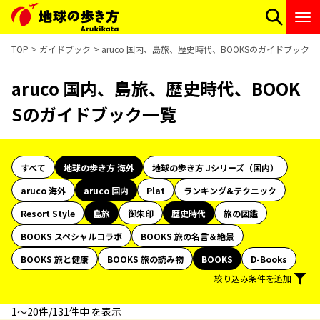
TOP
ガイドブック
aruco 国内、島旅、歴史時代、BOOKSのガイドブック一
aruco 国内、島旅、歴史時代、BOOK
Sのガイドブック一覧
すべて
地球の歩き方 海外
地球の歩き方 Jシリーズ（国内）
aruco 海外
aruco 国内
Plat
ランキング&テクニック
Resort Style
島旅
御朱印
歴史時代
旅の図鑑
BOOKS スペシャルコラボ
BOOKS 旅の名言＆絶景
BOOKS 旅と健康
BOOKS 旅の読み物
BOOKS
D-Books
絞り込み条件を追加
1〜20件/131件中 を表示