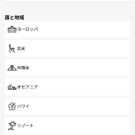
ほしい。
ほしい。
と伝統を感じられるエスニックタウン、多数の緑豊かな公
園や自然保護区など、自然が調和した近代的な景観と文化
の多様性あふれるカラフルな町は、どこを歩いても新しい
国と地域
発見がある。さらに、治安のよさや充実した公共交通機関
も、旅行者にとっては魅力的なポイント。グルメも豊富
で、ホーカーズは地元の風情を楽しめる外せないスポット
ヨーロッパ
だ。訪れる人を飽きさせないシンガポールで、多様な魅力
を体感しよう。 なお、新着のシンガポール情報は
コンテン
ツ一覧
を参照してほしい。
北米
中南米
オセアニア
ハワイ
リゾート