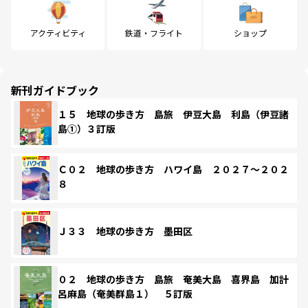
アクティビティ
鉄道・フライト
ショップ
新刊ガイドブック
１５ 地球の歩き方 島旅 伊豆大島 利島（伊豆諸
島①）３訂版
Ｃ０２ 地球の歩き方 ハワイ島 ２０２７～２０２
８
Ｊ３３ 地球の歩き方 墨田区
０２ 地球の歩き方 島旅 奄美大島 喜界島 加計
呂麻島（奄美群島１） ５訂版