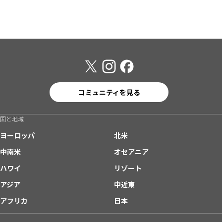
コミュニティを見る
国と地域
ヨーロッパ
北米
中南米
オセアニア
ハワイ
リゾート
アジア
中近東
アフリカ
日本