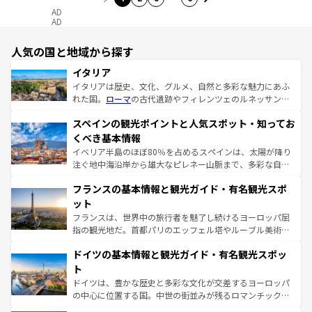
AD
AD
人気の国と地域から探す
イタリア
イタリアは歴史、文化、グルメ、自然と多彩な魅力にあふ
れた国。
ローマ
の古代遺跡やフィレンツェのルネッサンス
美術、ヴェネツィアの運河など、歴史あるスポットはもち
スペインの観光ポイントと人気スポット・知ってお
ろん、トスカーナの美しい田園風景やアマルフィ海岸の絶
景など、自然景観も見逃せない。観光の合間には、本場の
くべき基本情報
ピザやパスタなど、絶品のイタリア料理を堪能することも
イベリア半島のほぼ80％を占めるスペインは、太陽が降り
できる。朝目覚めてから夜眠るまで、すべての瞬間を楽し
注ぐ地中海沿岸から雄大なピレネー山脈まで、多彩な自然
ませてくれるイタリアで、忘れられない旅をしてみよう！
と文化が詰まったヨーロッパ屈指の旅行先だ。多様な地域
なお、新着のイタリア情報は
コンテンツ一覧
を参照してほ
フランスの基本情報と観光ガイド・有名観光スポ
文化が根付くこの国では、情熱的なフラメンコ、熱気あふ
しい。
れる闘牛、そして美味しいタパスが生活の一部となってい
ット
る。首都マドリードの洗練された雰囲気や、バルセロナの
フランスは、世界中の旅行者を魅了し続けるヨーロッパ屈
アートに溢れた街角から、地方では古代ローマ遺跡や中世
指の観光地だ。首都パリのエッフェル塔やルーブル美術館
の城塞都市、穏やかなビーチリゾートまで多彩な表情を見
といった象徴的なスポットから、田舎町の古風な美しさま
せる。地方によって風土や気候が異なるスペインはその個
ドイツの基本情報と観光ガイド・有名観光スポッ
で、幅広い魅力が詰まっている。華麗な宮殿、歴史的な大
性で訪れる人を魅了する。 なお、新着のスペイン情報は
コ
聖堂、美しいビーチ、そして豊かな自然が、訪れる者を心
ト
ンテンツ一覧
を参照してほしい。
から魅了する。また、フランスは美食の国としても知ら
ドイツは、豊かな歴史と多彩な文化が交差するヨーロッパ
れ、フランス料理はユネスコ無形文化遺産にも登録されて
の中心に位置する国。中世の街並みが残るロマンチック街
いる。シャンパンの発祥地であるランス、プロヴァンスの
道から、未来を先取りするようなモダンな都市まで多様な