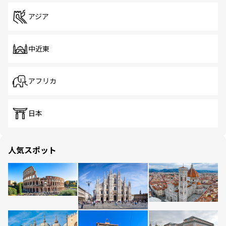
アジア
中近東
アフリカ
日本
人気スポット