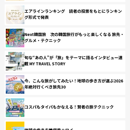
エアラインランキング 読者の投票をもとにランキン
グ形式で発表
Next韓国旅 次の韓国旅行がもっと楽しくなる 旅先・
グルメ・テクニック
旬な“あの人”が「旅」をテーマに語るインタビュー連
載 MY TRAVEL STORY
今、こんな旅がしてみたい！地球の歩き方が選ぶ2026
年絶対行くべき旅先30
コスパもタイパもかなえる！賢者の旅テクニック