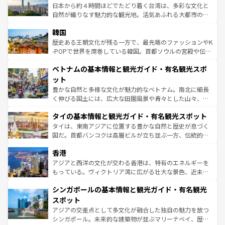
ク、伝統的なフラダンスなど、すべてがハワイの魅力を彩
ク）、タスマニアの美しい原生林やケアンズの熱帯雨林な
日本から約４時間ほどでたどり着く台湾は、多彩な文化と
っている。訪れるたびに新しい発見と感動が待っているハ
ど、見どころがたくさん。また、カフェやワイン、オージ
自然が織りなす魅力的な観光地。活気あふれる大都市の台
ワイを、存分に味わってほしい。 なお、新着のハワイ情報
ービーフなどの食文化も豊かで、美味しいものであふれて
北やノスタルジックな町並みが人気な九份（ジォウフェ
は
コンテンツ一覧
を参照してほしい。
韓国
いる。アクティビティも充実しており、サーフィンやダイ
ン）、静ひつな山岳地帯である台湾東部など、都市の喧騒
ビング、ハイキングなど、アウトドア好きにはたまらな
と山間の静けさが共存しており、訪れる人に新しい発見と
歴史ある王朝文化が残る一方で、最先端のファッションやK
い。オーストラリアの多彩な魅力を存分に味わいつくそ
驚きをもたらしてくれる。また、奥深い台湾の食文化も魅
-POPで世界を席巻している韓国。首都ソウルの宮殿や伝統
う。 なお、新着のオーストラリア情報は
コンテンツ一覧
を
力で、夜市などの屋台グルメから高級料理、ヘルシーで美
家屋が並ぶエリアでは韓国の歴史と文化に浸ることがで
参照してほしい。
ベトナムの基本情報と観光ガイド・有名観光スポ
容にもいいと評判のスイーツなど、バラエティ豊かな料理
き、地方に足を延ばせば四季折々の自然美を楽しむことが
が味わえる。 なお、新着の台湾情報は
コンテンツ一覧
を参
できる。そして、キムチや焼肉、絶品のストリートフード
ット
照してほしい。
まで、さまざまな韓国料理が待っている。夜には、韓国な
豊かな自然と多様な文化が魅力的なベトナム。南北に細長
らではのナイトライフも堪能できる。あたたかいホスピタ
く伸びる国土には、広大な田園風景や青々とした山々、世
リティに包まれながら、韓国の多彩な魅力を心ゆくまで味
界遺産に登録された壮大な自然景観が点在し、都市部では
わってみてほしい。 なお、新着の韓国情報は
コンテンツ一
タイの基本情報と観光ガイド・有名観光スポット
急速な発展と共に伝統が息づく。ハノイの古い町並みやホ
覧
を参照してほしい。
ーチミン市のフランス統治時代の建物も、独特の雰囲気を
タイは、東南アジアに位置する豊かな自然と歴史が息づく
醸し出している。また、バラエティの豊かさとおいしさで
国だ。首都バンコクは高層ビルが立ち並ぶ一方、伝統的な
世界中の食通を魅了してやまないベトナム料理も魅力のひ
寺院や市場がいたるところに点在し、古きよき文化と現代
香港
とつ。フォーやバインミー、ベトナムコーヒーなどは、ぜ
の活気が交差している。北部ではチェンマイなどの山岳地
ひ現地で味わいたい。どの地域を訪れてもあたたかい人々
帯で自然と触れ合い、南部ではプーケットやクラビの美し
アジアと西洋の文化が交わる香港は、特有のエネルギーを
が旅行者を迎えてくれるので、きっと忘れられない旅にな
いビーチでリゾート気分を楽しむことができる。タイ料理
もっている。ヴィクトリア湾に広がる壮大な景色、近未来
るはずだ。 なお、新着のベトナム情報は
コンテンツ一覧
を
は世界的に有名で、屋台から高級レストランまで味覚を刺
的なアートスポット、そして歴史と現代が融合した町並
参照してほしい。
シンガポールの基本情報と観光ガイド・有名観光
激する。気候は一年中温暖で、どの季節にも異なる楽しみ
み、どこを訪れても感動するはず。観光スポットが密集し
が待っている。親しみやすいタイの人々、仏教を中心とし
ており、効率よく見どころを回れるのも魅力。息をのむよ
スポット
た文化、そして多様な観光資源が、訪れる旅人を魅了し続
うな絶景から文化的な体験まで、香港を存分に楽しみ尽く
アジアの交差点として多文化が融合した独自の魅力を放つ
ける。 なお、新着のタイ情報は
コンテンツ一覧
を参照して
そう。 なお、新着の香港情報は
コンテンツ一覧
を参照して
シンガポール。未来的な建築物が並ぶマリーナベイ、歴史