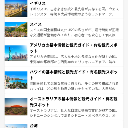
香り高いラベンダー畑など、多彩な楽しみ方が可能だ。さ
イギリス
顔を持つこの国は、どこを歩いても飽きることがない。ベ
らに、パリ以外の地域にも魅力が溢れており、どの街角に
ルリンの文化的活気、バイエルン州のアルプスの絶景、そ
イギリスは、古きよき伝統と最先端が共存する国。ウェス
も豊かな歴史と文化が息づいている。パリ以外の個性あふ
してライン川沿いのワイン畑といった風景は必見。ビール
トミンスター寺院や大英博物館のようなランドマーク、歴
れる地方に足を運ぶとそれぞれで全く異なる文化を体験で
とソーセージを味わいながら地元の人と過ごす楽しい時間
史ある大学都市、美しい丘陵地帯や牧歌的な風景など、エ
きるだろう。 なお、新着のフランス情報は
コンテンツ一覧
スイス
は、お酒好きな人にはぜひ体験してほしい。 なお、新着の
リアごとに異なる魅力がある。また、優雅なアフタヌーン
を参照してほしい。
ドイツ情報は
コンテンツ一覧
を参照してほしい。
ティー、ビール好きにはたまらない英国パブ、サッカー観
スイスの国土面積は九州ほどの広さだが、運行時刻が正確
戦など、本場だからこそできる体験も豊富。イギリスを旅
な交通網が整備されており、初心者でも安心して個人旅行
して楽しみつくそう。 なお、新着のイギリス情報は
コンテ
を楽しめる。日本同様に時刻表どおりの旅が可能だ。中世
アメリカの基本情報と観光ガイド・有名観光スポ
ンツ一覧
を参照してほしい。
の建物がそのまま残る町や、スイスならではのユニークな
博物館もあり、アルプス観光だけでなく町歩きも満喫する
ット
ことができる。国民の所得が高いため物価も高いが、旅行
アメリカ合衆国は、広大な土地と多様な文化が魅力の国。
者向けの交通パス提供のサービスもあり、うまく活用すれ
東海岸の都市部から西海岸のカリフォルニアまで、訪れる
ば市内交通費無料で観光を楽しむこともできる。 なお、新
場所ごとに異なる風景と体験が待っている。ニューヨーク
着のスイス情報は
コンテンツ一覧
を参照してほしい。
ハワイの基本情報と観光ガイド・有名観光スポッ
のような巨大都市は、観光、ショッピング、エンターテイ
ンメントが詰まった刺激的なスポットだ。一方、アメリカ
ト
西部には大自然が広がり、グランドキャニオンやイエロー
年間を通じて温暖な気候に恵まれ、多くの島で構成される
ストーン国立公園といった絶景が堪能できる。さらに、南
ハワイは、どの島も独自の魅力をもっている。大自然の神
部のニューオーリンズでは、音楽と美食が融合した独特の
秘を感じたいなら、火山が生み出した壮大な景観を誇るハ
文化が魅力。旅行者はアメリカの各地域で異なる魅力を楽
オーストラリアの基本情報と観光ガイド・有名観
ワイ島は見逃せない。また、定番の観光地といえばオアフ
しみながら、その多様性と豊かな歴史を感じることができ
島だが、静かな自然を求めるならマウイ島やカウアイ島が
光スポット
るだろう。車でのロードトリップや列車の旅も、アメリカ
おすすめ。エメラルドグリーンに輝く海をはじめ、豊かな
オーストラリアは、壮大な自然と多様な文化が魅力の国。
ならではの贅沢な旅のスタイルだ。 なお、新着のアメリカ
文化や歴史が息づいている。「アロハスピリット」と呼ば
シドニーのシンボルであるシドニー・オペラハウス、オー
情報は
コンテンツ一覧
を参照してほしい。
れるおもてなしの心で訪れる人々を迎えてくれるハワイの
ストラリア東海岸北部に広がる大サンゴ礁地帯グレートバ
人々、おいしいローカルフードやハワイアンミュージッ
台湾
リアリーフや大陸中央部にそびえるウルル（エアーズロッ