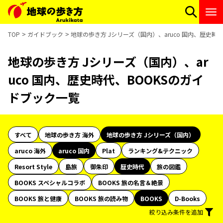
TOP
ガイドブック
地球の歩き方 Jシリーズ（国内）、aruco 国内、歴史時
地球の歩き方 Jシリーズ（国内）、ar
uco 国内、歴史時代、BOOKSのガイ
ドブック一覧
すべて
地球の歩き方 海外
地球の歩き方 Jシリーズ（国内）
aruco 海外
aruco 国内
Plat
ランキング&テクニック
Resort Style
島旅
御朱印
歴史時代
旅の図鑑
BOOKS スペシャルコラボ
BOOKS 旅の名言＆絶景
BOOKS 旅と健康
BOOKS 旅の読み物
BOOKS
D-Books
絞り込み条件を追加