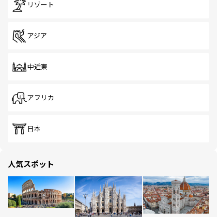
リゾート
アジア
中近東
アフリカ
日本
人気スポット