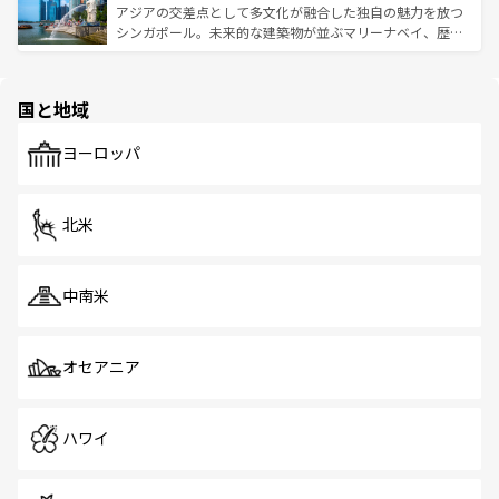
が待っている。親しみやすいタイの人々、仏教を中心とし
ており、効率よく見どころを回れるのも魅力。息をのむよ
アジアの交差点として多文化が融合した独自の魅力を放つ
た文化、そして多様な観光資源が、訪れる旅人を魅了し続
うな絶景から文化的な体験まで、香港を存分に楽しみ尽く
シンガポール。未来的な建築物が並ぶマリーナベイ、歴史
ける。 なお、新着のタイ情報は
コンテンツ一覧
を参照して
そう。 なお、新着の香港情報は
コンテンツ一覧
を参照して
と伝統を感じられるエスニックタウン、多数の緑豊かな公
ほしい。
ほしい。
園や自然保護区など、自然が調和した近代的な景観と文化
の多様性あふれるカラフルな町は、どこを歩いても新しい
国と地域
発見がある。さらに、治安のよさや充実した公共交通機関
も、旅行者にとっては魅力的なポイント。グルメも豊富
で、ホーカーズは地元の風情を楽しめる外せないスポット
ヨーロッパ
だ。訪れる人を飽きさせないシンガポールで、多様な魅力
を体感しよう。 なお、新着のシンガポール情報は
コンテン
ツ一覧
を参照してほしい。
北米
中南米
オセアニア
ハワイ