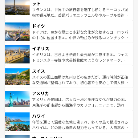
なお、新着のイタリア情報は
コンテンツ一覧
を参照してほ
れる闘牛、そして美味しいタパスが生活の一部となってい
ット
しい。
る。首都マドリードの洗練された雰囲気や、バルセロナの
フランスは、世界中の旅行者を魅了し続けるヨーロッパ屈
アートに溢れた街角から、地方では古代ローマ遺跡や中世
指の観光地だ。首都パリのエッフェル塔やルーブル美術館
の城塞都市、穏やかなビーチリゾートまで多彩な表情を見
といった象徴的なスポットから、田舎町の古風な美しさま
せる。地方によって風土や気候が異なるスペインはその個
ドイツ
で、幅広い魅力が詰まっている。華麗な宮殿、歴史的な大
性で訪れる人を魅了する。 なお、新着のスペイン情報は
コ
聖堂、美しいビーチ、そして豊かな自然が、訪れる者を心
ドイツは、豊かな歴史と多彩な文化が交差するヨーロッパ
ンテンツ一覧
を参照してほしい。
から魅了する。また、フランスは美食の国としても知ら
の中心に位置する国。中世の街並みが残るロマンチック街
れ、フランス料理はユネスコ無形文化遺産にも登録されて
道から、未来を先取りするようなモダンな都市まで多様な
イギリス
いる。シャンパンの発祥地であるランス、プロヴァンスの
顔を持つこの国は、どこを歩いても飽きることがない。ベ
香り高いラベンダー畑など、多彩な楽しみ方が可能だ。さ
ルリンの文化的活気、バイエルン州のアルプスの絶景、そ
イギリスは、古きよき伝統と最先端が共存する国。ウェス
らに、パリ以外の地域にも魅力が溢れており、どの街角に
してライン川沿いのワイン畑といった風景は必見。ビール
トミンスター寺院や大英博物館のようなランドマーク、歴
も豊かな歴史と文化が息づいている。パリ以外の個性あふ
とソーセージを味わいながら地元の人と過ごす楽しい時間
史ある大学都市、美しい丘陵地帯や牧歌的な風景など、エ
れる地方に足を運ぶとそれぞれで全く異なる文化を体験で
スイス
は、お酒好きな人にはぜひ体験してほしい。 なお、新着の
リアごとに異なる魅力がある。また、優雅なアフタヌーン
きるだろう。 なお、新着のフランス情報は
コンテンツ一覧
ドイツ情報は
コンテンツ一覧
を参照してほしい。
ティー、ビール好きにはたまらない英国パブ、サッカー観
スイスの国土面積は九州ほどの広さだが、運行時刻が正確
を参照してほしい。
戦など、本場だからこそできる体験も豊富。イギリスを旅
な交通網が整備されており、初心者でも安心して個人旅行
して楽しみつくそう。 なお、新着のイギリス情報は
コンテ
を楽しめる。日本同様に時刻表どおりの旅が可能だ。中世
アメリカ
ンツ一覧
を参照してほしい。
の建物がそのまま残る町や、スイスならではのユニークな
博物館もあり、アルプス観光だけでなく町歩きも満喫する
アメリカ合衆国は、広大な土地と多様な文化が魅力の国。
ことができる。国民の所得が高いため物価も高いが、旅行
東海岸の都市部から西海岸のカリフォルニアまで、訪れる
者向けの交通パス提供のサービスもあり、うまく活用すれ
場所ごとに異なる風景と体験が待っている。ニューヨーク
ハワイ
ば市内交通費無料で観光を楽しむこともできる。 なお、新
のような巨大都市は、観光、ショッピング、エンターテイ
着のスイス情報は
コンテンツ一覧
を参照してほしい。
ンメントが詰まった刺激的なスポットだ。一方、アメリカ
年間を通じて温暖な気候に恵まれ、多くの島で構成される
西部には大自然が広がり、グランドキャニオンやイエロー
ハワイは、どの島も独自の魅力をもっている。大自然の神
ストーン国立公園といった絶景が堪能できる。さらに、南
秘を感じたいなら、火山が生み出した壮大な景観を誇るハ