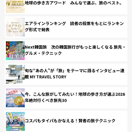
地球の歩き方アワード みんなで選ぶ、旅のベスト。
エアラインランキング 読者の投票をもとにランキン
グ形式で発表
Next韓国旅 次の韓国旅行がもっと楽しくなる 旅先・
グルメ・テクニック
旬な“あの人”が「旅」をテーマに語るインタビュー連
載 MY TRAVEL STORY
今、こんな旅がしてみたい！地球の歩き方が選ぶ2026
年絶対行くべき旅先30
コスパもタイパもかなえる！賢者の旅テクニック