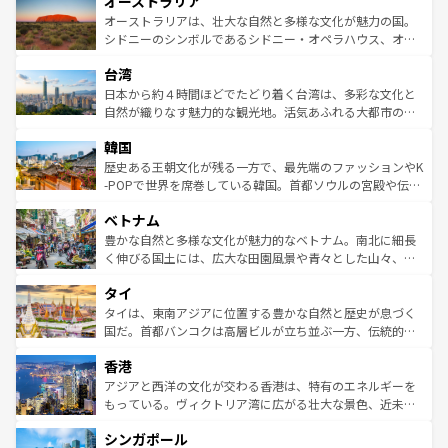
オーストラリア
部のニューオーリンズでは、音楽と美食が融合した独特の
ワイ島は見逃せない。また、定番の観光地といえばオアフ
文化が魅力。旅行者はアメリカの各地域で異なる魅力を楽
島だが、静かな自然を求めるならマウイ島やカウアイ島が
オーストラリアは、壮大な自然と多様な文化が魅力の国。
しみながら、その多様性と豊かな歴史を感じることができ
おすすめ。エメラルドグリーンに輝く海をはじめ、豊かな
シドニーのシンボルであるシドニー・オペラハウス、オー
るだろう。車でのロードトリップや列車の旅も、アメリカ
文化や歴史が息づいている。「アロハスピリット」と呼ば
ストラリア東海岸北部に広がる大サンゴ礁地帯グレートバ
ならではの贅沢な旅のスタイルだ。 なお、新着のアメリカ
台湾
れるおもてなしの心で訪れる人々を迎えてくれるハワイの
リアリーフや大陸中央部にそびえるウルル（エアーズロッ
情報は
コンテンツ一覧
を参照してほしい。
人々、おいしいローカルフードやハワイアンミュージッ
ク）、タスマニアの美しい原生林やケアンズの熱帯雨林な
日本から約４時間ほどでたどり着く台湾は、多彩な文化と
ク、伝統的なフラダンスなど、すべてがハワイの魅力を彩
ど、見どころがたくさん。また、カフェやワイン、オージ
自然が織りなす魅力的な観光地。活気あふれる大都市の台
っている。訪れるたびに新しい発見と感動が待っているハ
ービーフなどの食文化も豊かで、美味しいものであふれて
北やノスタルジックな町並みが人気な九份（ジォウフェ
ワイを、存分に味わってほしい。 なお、新着のハワイ情報
韓国
いる。アクティビティも充実しており、サーフィンやダイ
ン）、静ひつな山岳地帯である台湾東部など、都市の喧騒
は
コンテンツ一覧
を参照してほしい。
ビング、ハイキングなど、アウトドア好きにはたまらな
と山間の静けさが共存しており、訪れる人に新しい発見と
歴史ある王朝文化が残る一方で、最先端のファッションやK
い。オーストラリアの多彩な魅力を存分に味わいつくそ
驚きをもたらしてくれる。また、奥深い台湾の食文化も魅
-POPで世界を席巻している韓国。首都ソウルの宮殿や伝統
う。 なお、新着のオーストラリア情報は
コンテンツ一覧
を
力で、夜市などの屋台グルメから高級料理、ヘルシーで美
家屋が並ぶエリアでは韓国の歴史と文化に浸ることがで
参照してほしい。
ベトナム
容にもいいと評判のスイーツなど、バラエティ豊かな料理
き、地方に足を延ばせば四季折々の自然美を楽しむことが
が味わえる。 なお、新着の台湾情報は
コンテンツ一覧
を参
できる。そして、キムチや焼肉、絶品のストリートフード
豊かな自然と多様な文化が魅力的なベトナム。南北に細長
照してほしい。
まで、さまざまな韓国料理が待っている。夜には、韓国な
く伸びる国土には、広大な田園風景や青々とした山々、世
らではのナイトライフも堪能できる。あたたかいホスピタ
界遺産に登録された壮大な自然景観が点在し、都市部では
タイ
リティに包まれながら、韓国の多彩な魅力を心ゆくまで味
急速な発展と共に伝統が息づく。ハノイの古い町並みやホ
わってみてほしい。 なお、新着の韓国情報は
コンテンツ一
ーチミン市のフランス統治時代の建物も、独特の雰囲気を
タイは、東南アジアに位置する豊かな自然と歴史が息づく
覧
を参照してほしい。
醸し出している。また、バラエティの豊かさとおいしさで
国だ。首都バンコクは高層ビルが立ち並ぶ一方、伝統的な
世界中の食通を魅了してやまないベトナム料理も魅力のひ
寺院や市場がいたるところに点在し、古きよき文化と現代
香港
とつ。フォーやバインミー、ベトナムコーヒーなどは、ぜ
の活気が交差している。北部ではチェンマイなどの山岳地
ひ現地で味わいたい。どの地域を訪れてもあたたかい人々
帯で自然と触れ合い、南部ではプーケットやクラビの美し
アジアと西洋の文化が交わる香港は、特有のエネルギーを
が旅行者を迎えてくれるので、きっと忘れられない旅にな
いビーチでリゾート気分を楽しむことができる。タイ料理
もっている。ヴィクトリア湾に広がる壮大な景色、近未来
るはずだ。 なお、新着のベトナム情報は
コンテンツ一覧
を
は世界的に有名で、屋台から高級レストランまで味覚を刺
的なアートスポット、そして歴史と現代が融合した町並
参照してほしい。
シンガポール
激する。気候は一年中温暖で、どの季節にも異なる楽しみ
み、どこを訪れても感動するはず。観光スポットが密集し