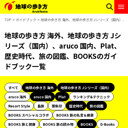
TOP
ガイドブック
地球の歩き方 海外、地球の歩き方 Jシリーズ（国内）、ar
地球の歩き方 海外、地球の歩き方 Jシ
リーズ（国内）、aruco 国内、Plat、
歴史時代、旅の図鑑、BOOKSのガイ
ドブック一覧
すべて
地球の歩き方 海外
地球の歩き方 Jシリーズ（国内）
aruco 海外
aruco 国内
Plat
ランキング&テクニック
Resort Style
島旅
御朱印
歴史時代
旅の図鑑
BOOKS スペシャルコラボ
BOOKS 旅の名言＆絶景
BOOKS 旅と健康
BOOKS 旅の読み物
BOOKS
D-Books