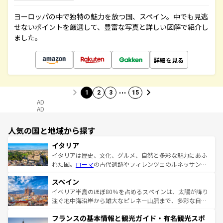
ヨーロッパの中で独特の魅力を放つ国、スペイン。中でも見逃
せないポイントを厳選して、豊富な写真と詳しい図解で紹介し
ました。
詳細を見る
…
1
2
3
15
AD
AD
人気の国と地域から探す
イタリア
イタリアは歴史、文化、グルメ、自然と多彩な魅力にあふ
れた国。
ローマ
の古代遺跡やフィレンツェのルネッサンス
美術、ヴェネツィアの運河など、歴史あるスポットはもち
スペイン
ろん、トスカーナの美しい田園風景やアマルフィ海岸の絶
景など、自然景観も見逃せない。観光の合間には、本場の
イベリア半島のほぼ80％を占めるスペインは、太陽が降り
ピザやパスタなど、絶品のイタリア料理を堪能することも
注ぐ地中海沿岸から雄大なピレネー山脈まで、多彩な自然
できる。朝目覚めてから夜眠るまで、すべての瞬間を楽し
と文化が詰まったヨーロッパ屈指の旅行先だ。多様な地域
フランスの基本情報と観光ガイド・有名観光スポ
ませてくれるイタリアで、忘れられない旅をしてみよう！
文化が根付くこの国では、情熱的なフラメンコ、熱気あふ