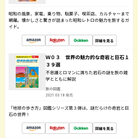
昭和の風景、家電、乗り物、駄菓子、喫茶店、カルチャーまで
網羅。懐かしさと驚きが詰まった昭和レトロの魅力を旅するガ
イド。
詳細を見る
Ｗ０３ 世界の魅力的な奇岩と巨石１
３９選
不思議とロマンに満ちた岩石の謎を旅の雑
学とともに解説
旅の図鑑
2021.03.18 発売
「地球の歩き方」図鑑シリーズ第３弾は、謎だらけの奇岩と巨
石の世界！
詳細を見る